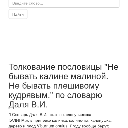
Найти
Толкование пословицы "Не
бывать калине малиной.
Не бывать плешивому
кудрявым." по словарю
Даля В.И.
Словарь Даля В.И., статья к слову
калина
:
КАЛ
И
НА
ж. в припевке
кал
и
нка, кал
и
ночка, калинушка
,
дерево и плод Viburnum opulus.
Ягоду
вообще
берут;