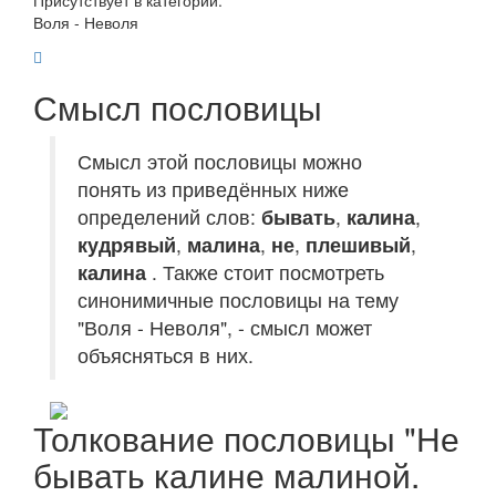
Присутствует в категории:
Воля - Неволя
Смысл пословицы
Смысл этой пословицы можно
понять из приведённых ниже
определений слов:
бывать
,
калина
,
кудрявый
,
малина
,
не
,
плешивый
,
калина
. Также стоит посмотреть
синонимичные пословицы на тему
"Воля - Неволя", - смысл может
объясняться в них.
Толкование пословицы "Не
бывать калине малиной.