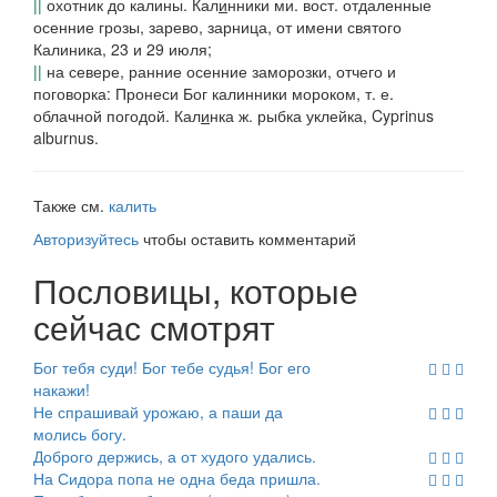
||
охотник до калины.
Кал
и
нники
ми.
вост.
отдаленные
осенние грозы, зарево, зарница, от имени святого
Калиника, 23 и 29 июля;
||
на
севере
, ранние осенние заморозки, отчего и
поговорка:
Пронеси Бог калинники мороком,
т. е.
облачной погодой.
Кал
и
нка
ж. рыбка уклейка, Cyprinus
alburnus.
Также см.
калить
Авторизуйтесь
чтобы оставить комментарий
Пословицы, которые
сейчас смотрят
Бог тебя суди! Бог тебе судья! Бог его
накажи!
Не спрашивай урожаю, а паши да
молись богу.
Доброго держись, а от худого удались.
На Сидора попа не одна беда пришла.