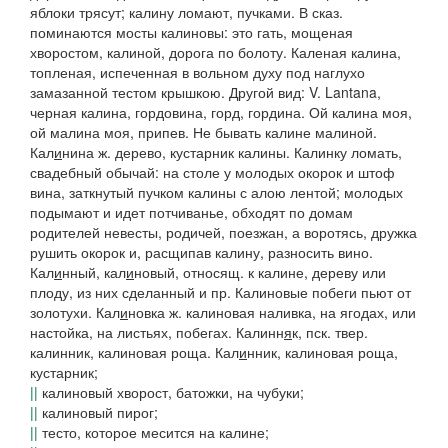
яблоки трясут; калину ломают, пучками
. В сказ.
поминаются
мосты калиновы:
это гать, мощеная
хворостом, калиной, дорога по болоту.
Каленая калина,
топленая
, испеченная в вольном духу под наглухо
замазанной тестом крышкою. Другой вид: V. Lantana,
черная калина, гордовина, горд, гордина. Ой калина моя,
ой малина моя
, припев.
Не бывать калине малиной.
Кал
и
нина
ж. дерево, кустарник калины.
Калинку ломать
,
свадебный обычай: на столе у молодых окорок и штоф
вина, заткнутый пучком калины с алою лентой; молодых
подымают
и идет потчиванье, обходят по домам
родителей невесты, родичей, поезжан, а воротясь, дружка
рушить окорок и, расщипав калину, разносить вино.
Кал
и
нный, кал
и
новый
, относящ. к калине, дереву или
плоду, из них сделанный и пр.
Калиновые побеги пьют от
золотухи.
Кал
и
новка
ж. калиновая наливка, на ягодах, или
настойка, на листьях, побегах.
Калинн
я
к
,
пск. твер.
калинник, калиновая роща.
Кал
и
нник
, калиновая роща,
кустарник;
||
калиновый хворост, батожки, на чубуки;
||
калиновый пирог;
||
тесто, которое месится на калине;