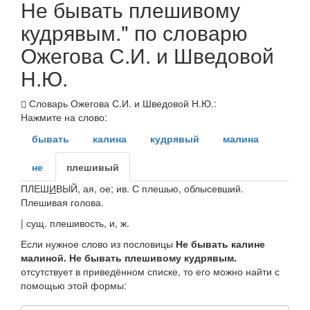
Не бывать плешивому
кудрявым." по словарю
Ожегова С.И. и Шведовой
Н.Ю.
Словарь Ожегова С.И. и Шведовой Н.Ю.:
Нажмите на слово:
бывать
калина
кудрявый
малина
не
плешивый
ПЛЕШ
И
ВЫЙ
, ая, ое; ив. С плешью, облысевший.
Плешивая голова.
|
сущ.
плешивость
, и,
ж.
Если нужное слово из пословицы
Не бывать калине
малиной. Не бывать плешивому кудрявым.
отсутствует в приведённом списке, то его можно найти с
помощью этой формы: