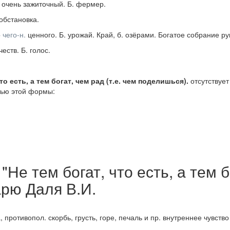
очень зажиточный.
Б. фермер.
обстановка.
о
чего-н.
ценного.
Б. урожай. Край, б. озёрами. Богатое собрание ру
честв.
Б. голос.
то есть, а тем богат, чем рад (т.е. чем поделишься).
отсутствует
ью этой формы:
е тем богат, что есть, а тем бо
арю Даля В.И.
а, противопол.
скорбь, грусть, горе, печаль
и пр. внутреннее чувство