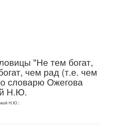
ловицы "Не тем богат,
богат, чем рад (т.е. чем
по словарю Ожегова
й Н.Ю.
вой Н.Ю.: