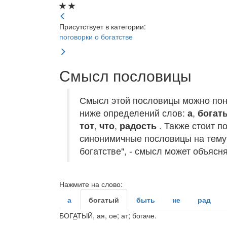
Присутствует в категории:
поговорки о богатстве
Смысл пословицы
Смысл этой пословицы можно пон
ниже определений слов:
а
,
богат
тот
,
что
,
радость
. Также стоит п
синонимичные пословицы на тему 
богатстве", - смысл может объясня
Нажмите на слово:
а
богатый
быть
не
рад
БОГ
А
ТЫЙ
, ая, ое; ат; богаче.