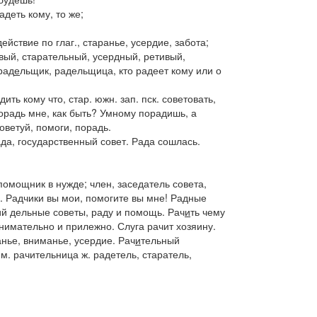
адеть
кому, то же;
действие по глаг., старанье, усердие, забота;
вый
, старательный, усердный, ретивый,
рад
е
льщик
,
радельщица
, кто радеет кому или о
дить
кому что, стар.
южн. зап. пск.
советовать,
орадь мне, как быть? Умному порадишь, а
оветуй, помоги, порадь.
да,
государственный совет.
Рада сошлась.
 помощник в нужде; член, заседатель совета,
.
Радчики вы мои, помогите вы мне!
Радные
й дельные советы, раду и помощь.
Рач
и
ть
чему
о внимательно и прилежно.
Слуга рачит хозяину.
анье, вниманье, усердие.
Рач
и
тельный
м.
рачительница
ж. радетель, старатель,