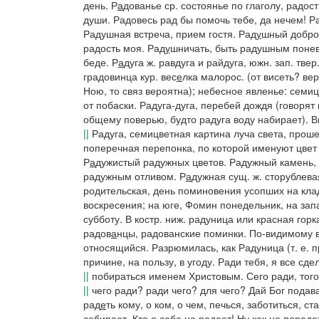
день.
Р
а
дованье
ср. состоянье по глаголу, радост
души.
Радовесь рад бы помочь тебе
,
да нечем!
Р
Радушная встреча, прием гостя.
Рад
у
шный
добро
радость моя.
Рад
у
шничать,
быть радушным понево
беде.
Р
а
дуга
ж.
равдуга
и
райдуга, южн. зап. твер
градовинца
кур.
вес
е
лка
малорос.
(от
висеть?
вер
Ною, то связ вероятна); небесное явленье: семи
от побаски.
Радуга-дуга, перебей дождя
(говорят 
общему поверью, будто радуга воду набирает).
В
||
Радуга,
семицветная картина луча света, проше
поперечная перепонка, по которой именуют цвет г
Р
а
дужистый
радужных цветов.
Радужный камень,
радужным отливом.
Р
а
дужная
сущ. ж. сторублев
родительская, день поминовения усопших на клад
воскресения;
на юге,
Фомин понедельник,
на зап
субботу. В костр. ниж. радуница
или
красная горк
радов
а
нцы
,
радованские
поминки.
По-видимому в
относящийся.
Разрюмилась, как Радуница
(т. е.
причине, на пользу, в угоду.
Ради тебя, я все сде
||
побираться именем Христовым.
Сего ради, того
||
чего ради? ради чего?
для чего?
Дай Бог подава
рад
е
ть
кому, о ком, о чем, печься, заботиться, с
собирает.
Кто о себе не радеет! Ну как не порад