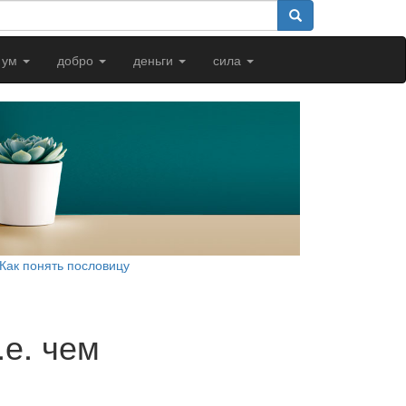
ум
добро
деньги
сила
Как понять пословицу
.е. чем