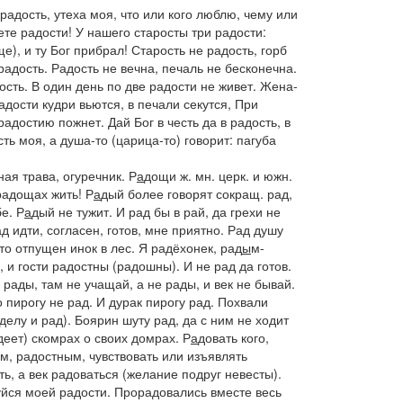
радость,
утеха моя, что или кого люблю, чему или
ете радости! У нашего старосты три радости:
ще),
и ту Бог прибрал! Старость не радость, горб
радость. Радость не вечна, печаль не бесконечна.
ость. В один день по две радости не живет. Жена-
адости кудри вьются, в печали секутся, При
адостию пожнет. Дай Бог в честь да в радость, в
сть моя, а душа-то
(
царица-то
)
говорит: пагуба
ная трава, огуречник.
Р
а
дощи
ж. мн. церк. и
южн.
радощах жить!
Р
а
дый
более говорят сокращ.
рад
,
бе
.
Р
а
дый не тужит. И рад бы в рай, да грехи не
д идти,
согласен, готов, мне приятно.
Рад душу
то отпущен инок в лес
.
Я радёхонек, рад
ы
м-
, и гости радостны
(
радошны). И не рад да готов.
 рады, там не учащай, а не рады, и век не бывай.
о пирогу не рад. И дурак пирогу рад. Похвали
делу и рад). Боярин шуту рад, да с ним не ходит
деет)
скомрах о своих домрах.
Р
а
довать
кого,
ым, радостным, чувствовать или изъявлять
ь, а век радоваться
(желание подруг невесты).
уйся моей радости. Прорадовались вместе весь