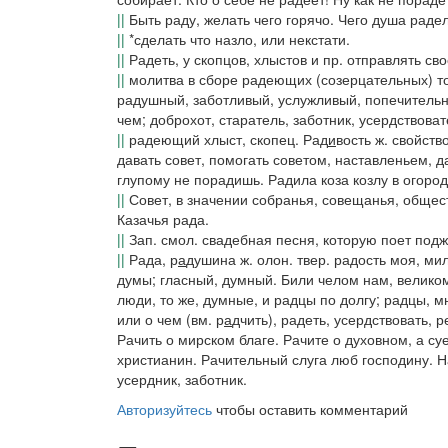
||
Быть раду, желать чего горячо.
Чего душа радел
||
*сделать что назло, или некстати.
||
Радеть
, у скопцов, хлыстов и пр. отправлять с
||
молитва в сборе радеющих (созерцательных) т
радушный, заботливый, услужливый, попечитель
чем; доброхот, старатель, заботник, усердствоват
||
радеющий хлыст, скопец.
Рад
и
вость
ж. свойство
давать совет, помогать советом, наставленьем, д
глупому не порадишь. Радила коза козлу в огород
||
Совет, в значении собранья, совещанья, общест
Казачья рада.
||
Зап. смол.
свадебная песня, которую поет подж
||
Рада
,
р
а
душина
ж.
олон. твер.
радость моя, ми
думы; гласный, думный.
Били челом нам, великом
люди,
то же, думные, и радцы по долгу;
радцы
, м
или о чем (вм.
р
а
дчить
), радеть, усердствовать, 
Рачить о мирском благе. Рачите о духовном, а су
христианин
.
Рачительный слуга люб господину. Н
усердник, заботник.
Авторизуйтесь
чтобы оставить комментарий