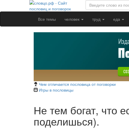
Все темы
человек
труд
еда
Чем отличается пословица от поговорки
Игры в пословицы
Не тем богат, что ес
поделишься).