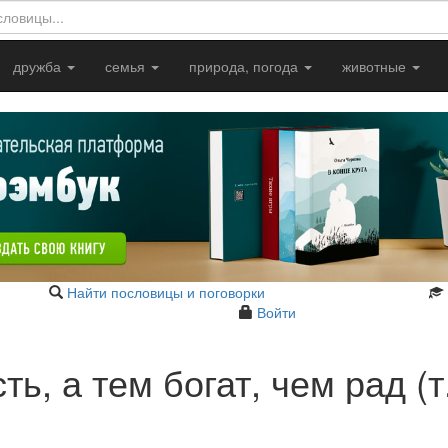
дружба
семья
природа, погода
животные
Найти пословицы и поговорки
Войти
ть, а тем богат, чем рад (т