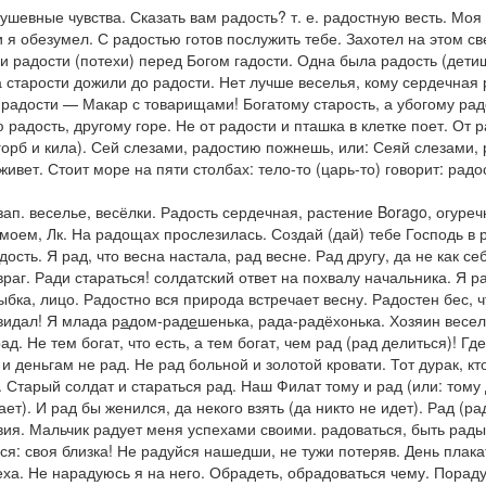
душевные чувства.
Сказать вам радость?
т. е. радостную весть.
Моя 
и я обезумел
.
С радостью готов послужить тебе. Захотел на этом св
ши радости
(потехи)
перед Богом гадости. Одна была радость
(дети
На старости дожили до радости. Нет лучше веселья, кому сердечная 
о радости — Макар с товарищами! Богатому старость, а убогому рад
адость, другому горе. Не от радости и пташка в клетке поет. От р
горб и кила).
Сей слезами, радостию пожнешь,
или:
Сеяй слезами, р
живет. Стоит море на пяти столбах: тело-то
(
царь-то
)
говорит: радо
зап. веселье, весёлки.
Радость сердечная,
растение Borago, огуреч
 моем,
Лк.
На радощах прослезилась. Создай
(дай)
тебе Господь в 
адость.
Я рад, что весна настала, рад весне. Рад другу, да не как се
враг. Ради стараться!
солдатский ответ на похвалу начальника.
Я ра
бка, лицо. Радостно вся природа встречает весну. Радостен бес, ч
видал! Я млада р
а
дом-рад
е
шенька, рада-радёхонька. Хозяин весел
ад. Не тем богат, что есть, а тем богат, чем рад
(рад делиться)!
Где
 и деньгам не рад. Не рад больной и золотой кровати. Тот дурак, кт
ад. Старый солдат и стараться рад. Наш Филат тому и рад
(или:
тому 
ает). И рад бы женился, да некого взять
(да никто не идет).
Рад
(ра
вия.
Мальчик радует меня успехами своими.
радоваться
, быть рад
я: своя близка! Не радуйся нашедши, не тужи потеряв. День плакат
еха
.
Не нарадуюсь я на него. Обрадеть, обрадоваться чему. Порад