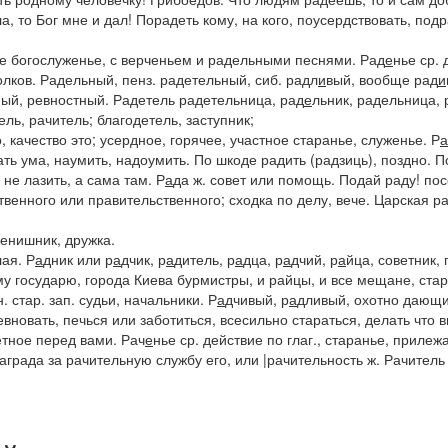
а, то Бог мне и дал! Порадеть
кому, на кого, поусердствовать,
подр
вое богослуженье, с верченьем и
радельными
песнями.
Рад
е
нье
ср. 
олков.
Радельный, пенз.
радетельный
,
сиб.
радл
и
вый
, вообще
рад
и
ный, ревностный.
Радетель
радетельница
,
рад
е
льник
,
радельница
,
ель, рачитель; благодетель, заступник;
, качество это; усердное, горячее, участное старанье, служенье.
Р
а
ать ума, наумить, надоумить.
По шкоде радить
(
радзиць
), поздно.
П
 не лазить, а сама там.
Р
а
да
ж. совет или помощь.
Подай раду!
пос
венного или правительственного; сходка по делу, вече.
Царская ра
енишник, дружка.
лая.
Р
а
дник
или
р
а
дчик, р
а
дитель, р
а
дца, р
а
дчий, р
а
йца
, советник,
у государю, города Киева бурмистры, и райцы, и все мещане,
стар
н. стар. зап. судьи, начальники.
Р
а
дчивый, р
а
дливый,
охотно дающи
ревновать, печься или заботиться, всесильно стараться, делать чт
етное перед вами.
Рач
е
нье
ср. действие по глаг., старанье, прилеж
аграда за рачительную службу его,
или
|рачительность
ж.
Рачитель