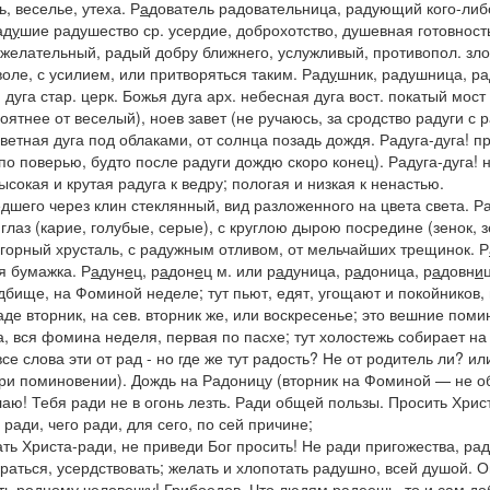
ь, веселье, утеха.
Р
а
дователь
радовательница
, радующий кого-либ
ад
у
шие
радушество
ср. усердие, доброхотство, душевная готовност
желательный, радый добру ближнего, услужливый, противопол.
зло
ле, с усилием, или притворяться таким.
Рад
у
шник, радушница,
ра
.
дуга стар. церк.
Божья
дуга
арх.
небесная дуга
вост.
покатый мост
оятнее от
веселый
), ноев завет (не ручаюсь, за сродство радуги с
цветная дуга под облаками, от солнца позадь дождя.
Радуга-дуга! п
по поверью, будто после радуги дождю скоро конец).
Радуга-дуга! 
ысокая и крутая радуга к ведру; пологая и низкая к ненастью.
дшего через клин стеклянный, вид разложенного на цвета света.
Ра
лаз (карие, голубые, серые), с круглою дырою посредине (зенок, з
горный хрусталь, с радужным отливом, от мельчайших трещинок.
Р
ая бумажка.
Р
а
дун
е
ц, р
а
дон
е
ц
м. или
р
а
дуница, р
а
доница, р
а
довн
и
бище, на Фоминой неделе; тут пьют, едят, угощают и покойников, 
аде
вторник,
на сев.
вторник же, или воскресенье; это
вешние помин
а,
вся фомина неделя, первая по пасхе; тут холостежь собирает на
се слова эти от
рад -
но где же тут
радость?
Не от
родитель
ли? ил
 при поминовении).
Дождь на Радоницу
(вторник на Фоминой —
не о
лаю! Тебя ради не в огонь лезть. Ради общей пользы. Просить Хрис
 ради, чего ради,
для сего, по сей причине;
ть Христа-ради, не приведи Бог просить! Не ради пригожества, рад
тараться, усердствовать; желать и хлопотать радушно, всей душой.
О
еть родному человечку!
Грибоедов.
Что людям радеешь, то и сам до