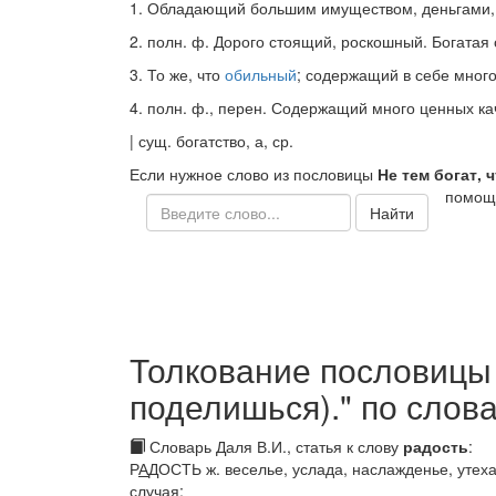
1.
Обладающий большим имуществом, деньгами, 
2.
полн. ф.
Дорого стоящий, роскошный.
Богатая 
3.
То же, что
обильный
; содержащий в себе мног
4.
полн. ф., перен.
Содержащий много ценных ка
|
сущ.
богатство
, а,
ср.
Если нужное слово из пословицы
Не тем богат, ч
помощ
Найти
Толкование пословицы "Н
поделишься)." по слов
Словарь Даля В.И., статья к слову
радость
:
Р
А
ДОСТЬ
ж. веселье, услада, наслажденье, утех
случая;