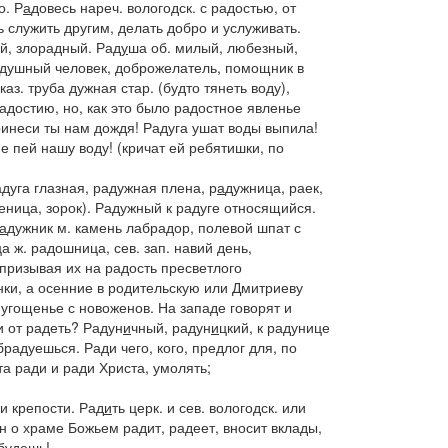
о.
Р
а
довесь
нареч. вологодск.
с радостью, от
ь служить другим, делать добро и услуживать.
й, злорадный.
Рад
у
ша
об. милый, любезный,
душный человек, доброжелатель, помощник в
каз.
труба дужная стар. (будто тянеть воду),
 радостию, но, как это было радостное явленье
ринеси ты нам дождя! Радуга ушат воды выпила!
не пей нашу воду!
(кричат ей ребятишки, по
дуга глазная, радужная плена,
р
а
дужница
, раек,
еница, зорок).
Радужный
к радуге относящийся.
а
дужник
м. камень лабрадор, полевой шпат с
ца
ж.
радошница
,
сев. зап.
навий день,
призывая их на радость пресветлого
ки,
а осенние в
родительскую
или
Дмитриеву
 угощенье с новоженов.
На западе
говорят и
и от
радеть?
Радун
и
чный, радун
и
цкий
, к радунице
брадуешься.
Ради
чего, кого, предлог для, по
та ради
и
ради Христа,
умолять;
и крепости.
Рад
и
ть
церк. и
сев. вологодск.
или
н о храме Божьем радит, радеет,
вносит вклады,
будешь!