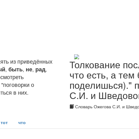
ять из приведённых
Толкование пос
ый
,
быть
,
не
,
рад
,
что есть, а тем 
осмотреть
поделишься)." 
"поговорки о
ться в них.
С.И. и Шведово
Словарь Ожегова С.И. и Шведо
тот
что