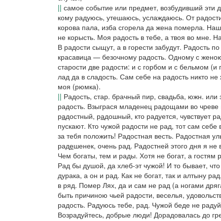
||
самое событие или предмет, возбудивший эти 
кому радуюсь, утешаюсь, услаждаюсь.
От радост
корова пала, изба сгорела да жена померла. На
не корысть. Моя радость в тебе, а твоя во мне. 
В радости сыщут, а в горести забудут. Радость п
красавица — безочному радость. Одному с женою р
старости две радости: и с горбом и с бельмом
(и 
лад да в сладость. Сам себе на радость никто не 
моя
(рюмка).
||
Радость,
стар. брачный пир, свадьба,
южн.
или 
радость.
Взыграся младенец радощами во чреве
р
а
достный
,
р
а
дошный
, кто радуется, чувствует р
пускают. Кто чужой радости не рад, тот сам себе 
за тебя положить! Радостная весть
.
Радостная улы
рад
е
шенек,
очень рад.
Радостней этого дня я не 
Чем богаты, тем и рады. Хотя не богат, а гостям р
Рад бы душой, да хлеб-эт чужой! И то бывает, что
дурака, а он и рад. Как не богат, так и алтыну р
в ряд. Помер Лях, да и сам не рад
(
а ногами дряг
быть причиною чьей радости, веселья, удовольст
радость.
Радуюсь тебе,
рад.
Чужой беде не радуйс
Возрадуйтесь, добрые люди! Дорадовалась до гр