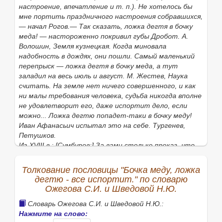
настроение, впечатление и т. п.). Не хотелось бы
мне портить праздничного настроения собравшихся,
— начал Рогов.— Так сказать, ложка дегтя в бочку
меда! — настороженно покривил губы Дробот. А.
Волошин, Земля кузнецкая. Когда миновала
надобность в дождях, они пошли. Самый маленький
перепрыск — ложка дегтя в бочку меда, а тут
заладил на весь июль и август. М. Жестев, Наука
считать. На земле нет ничего совершенного, и как
ни малы требования человека, судьба никогда вполне
не удовлетворит его, даже испортит дело, если
можно... Ложка дегтю попадет-таки в бочку меду!
Иван Афанасьич испытал это на себе. Тургенев,
Петушков.
Из XVIII в.: [Сумбуров:] За вами столько проказ, что
про вас можно не греша сказать пословицу, что
дегтю, дегтю... [Маша:] Вы хотите сказать, что
Толкование пословицы "Бочка меду, ложка
бочка меду, да ложка дегтю? [Сумбуров:] Нет, нет,
дегтю - все испортит." по словарю
бочка дегтю, да ложка меду! вот это можно о вас и о
Ожегова С.И. и Шведовой Н.Ю.
ваших лавках сказать. Крылов, Модная лавка.
Словарь Ожегова С.И. и Шведовой Н.Ю.:
— Снегирев: Бочка меду, да ложка дегтю; Даль:
Нажмите на слово:
Кадка (бочка) меду, ложка дегтю; все испортит;