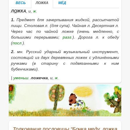
Михельсон: Кадка меду, ложка дегтю; все испортит;
ВЕСЬ
ЛОЖКА
МЁД
Рыбникова: Одна ложка дегтя портит бочку меда; В
Л
О
ЖКА
, и,
ж.
бочку меда да ложку дегтя не кладут; Соболев:
Ложка дегтю испортит бочку меду.
1.
Предмет для зачерпывания жидкой, рассыпчатой
пищи.
Столовая л.
(для супа).
Чайная л. Десертная л.
Через час по чайной ложке
(очень медленно, с
большими перерывами;
разг.
).
Дорога л. к обеду
(
посл.
).
2.
мн.
Русский ударный музыкальный инструмент,
состоящий из двух деревянных ложек с удлинёнными
ручками (в старину с подвязанными к ним
бубенчиками).
|
уменьш.
ложечка
, и,
ж.
|
прил.
ложечный
, ая, ое.
Если нужное слово из пословицы
Бочка меду, ложка
дегтю - все испортит.
отсутствует в
приведённом списке, то его можно найти с помощью
этой формы:
Толкование пословицы "Бочка меду, ложка