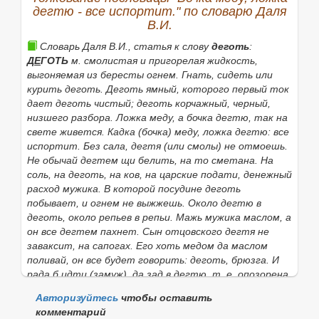
Найти
дегтю - все испортит." по словарю Даля
В.И.
Словарь Даля В.И., статья к слову
деготь
:
Д
Е
ГОТЬ
м. смолистая и пригорелая жидкость,
выгоняемая из бересты огнем.
Гнать, сидеть
или
курить деготь. Деготь ямный,
которого первый ток
дает
деготь чистый; деготь корчажный,
черный,
низшего разбора.
Ложка меду, а бочка дегтю,
так на
свете живется.
Кадка
(
бочка
)
меду, ложка дегтю: все
испортит. Без сала, дегтя
(или
смолы
)
не отмоешь.
Не обычай дегтем щи белить, на то сметана. На
соль, на деготь, на ков, на царские подати,
денежный
расход мужика.
В которой посудине деготь
побывает, и огнем не выжжешь. Около дегтю в
деготь, около репьев в репьи. Мажь мужика маслом, а
он все дегтем пахнет. Сын отцовского дегтя не
заваксит,
на сапогах.
Его хоть медом да маслом
поливай, он все будет говорить: деготь,
брюзга.
И
рада б идти
(
замуж), да зад в дегтю,
т. е. опозорена.
Распишут тебе ворота дегтем!
поругание.
Авторизуйтесь
чтобы оставить
Деготн
о
й, дегт
я
рный, дегтевой
, к дегтю
комментарий
относящ., им обработанный.
Дегтярная вода
,