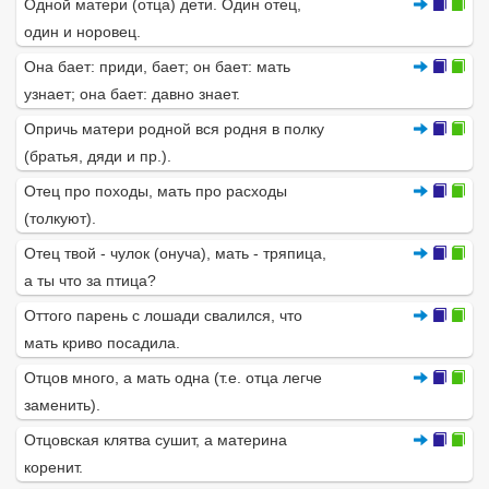
Одной матери (отца) дети. Один отец,
один и норовец.
Она бает: приди, бает; он бает: мать
узнает; она бает: давно знает.
Опричь матери родной вся родня в полку
(братья, дяди и пр.).
Отец про походы, мать про расходы
(толкуют).
Отец твой - чулок (онуча), мать - тряпица,
а ты что за птица?
Оттого парень с лошади свалился, что
мать криво посадила.
Отцов много, а мать одна (т.е. отца легче
заменить).
Отцовская клятва сушит, а материна
коренит.