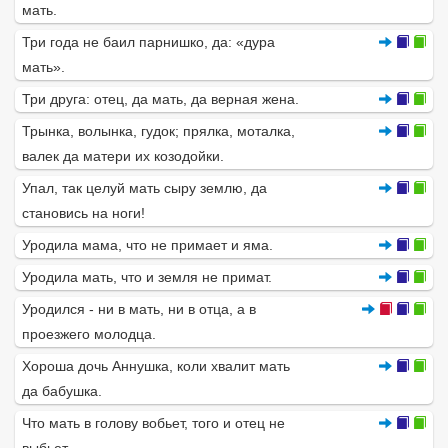
мать.
Три года не баил парнишко, да: «дура
мать».
Три друга: отец, да мать, да верная жена.
Трынка, волынка, гудок; прялка, моталка,
валек да матери их козодойки.
Упал, так целуй мать сыру землю, да
становись на ноги!
Уродила мама, что не примает и яма.
Уродила мать, что и земля не примат.
Уродился - ни в мать, ни в отца, а в
проезжего молодца.
Хороша дочь Аннушка, коли хвалит мать
да бабушка.
Что мать в голову вобьет, того и отец не