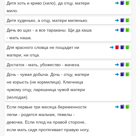
Дитя хоть и криво (хило), да отцу, матери
мило.
Дитя худенько, а отцу, матери миленько.
Дичь во щах - а все тараканы. Щи да каша
- мать наша.
Для красного словца не пощадит ни
матери, ни отца.
Достаток - мать, убожество - мачеха.
Дочь - чужая добыча. Дочь - отцу, матери
не корысть (не кормилица). Ключница
чужому отцу, ларешница чужой матери
(молодая).
Если первые три месяца беременности
легки - родится мальчик, тяжелы -
девочка. Если плод на правой стороне,
если мать сидя протягивает правую ногу,