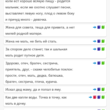
коли ест хорошо всякую пищу - родится
мальчик; если же охотно слушает песни,
выставляет левую ногу, плод о левом боку
и причуд много - девочка.
Жена для совета, теща для привета, а нет
милей родной матери.
Жена не мать, не бить ей стать.
За спором дело станет, так и шальная
мать родит путное дитя.
Здорово, отеч, братеч, сестрича,
приятель, друг, - скажи челобитье поклон:
прости, отеч, мать, дедка, батюшка,
братеч, сестрича, птича, курича.
Искал дед маму, да и попал в яму.
Как две капли воды. Точка в точку, как
мать в дочку.