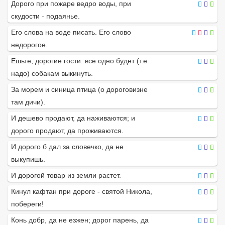
Дорого при пожаре ведро воды, при
скудости - подаянье.
Его слова на воде писать. Его слово
недорогое.
Ешьте, дорогие гости: все одно будет (т.е.
надо) собакам выкинуть.
За морем и синица птица (о дороговизне
там дичи).
И дешево продают, да наживаются; и
дорого продают, да проживаются.
И дорого б дал за словечко, да не
выкупишь.
И дорогой товар из земли растет.
Кинул кафтан при дороге - святой Никола,
побереги!
Конь добр, да не езжен; дорог парень, да