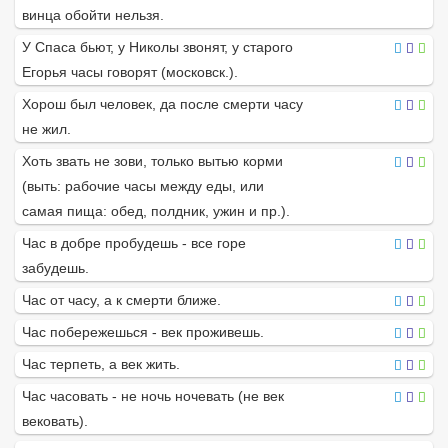
винца обойти нельзя.
У Спаса бьют, у Николы звонят, у старого
Егорья часы говорят (московск.).
Хорош был человек, да после смерти часу
не жил.
Хоть звать не зови, только вытью корми
(выть: рабочие часы между еды, или
самая пища: обед, полдник, ужин и пр.).
Час в добре пробудешь - все горе
забудешь.
Час от часу, а к смерти ближе.
Час побережешься - век проживешь.
Час терпеть, а век жить.
Час часовать - не ночь ночевать (не век
вековать).