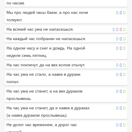
по часам.
Мы про людей часы баем, а про нас ночи
толкуют.
На всякий час ума не напасешься.
На каждый час побранки не напасешься.
На одном часу и снег и дождь. На одной
неделе семь пятниц.
На час покличут, да на век колом отычут.
На час ума не стало, а навек в дураки
попал.
На час ума не станет, а на век дураком
прослывешь.
На час ума не станет, да и навек в дураках
(а навек дураком прослывешь).
Не долог час временем, а дорог час