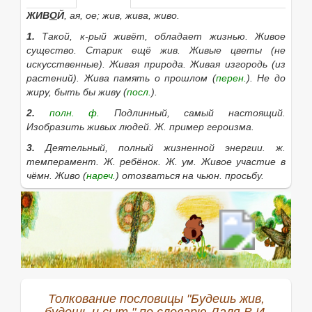
ЖИВ
О
Й
, ая, ое; жив, жива, живо.
1.
Такой, к-рый живёт, обладает жизнью.
Живое
существо. Старик ещё жив. Живые цветы
(не
искусственные).
Живая природа. Живая изгородь
(из
растений).
Жива память о прошлом
(
перен.
).
Не до
жиру, быть бы живу
(
посл.
).
2.
полн. ф.
Подлинный, самый настоящий.
Изобразить живых людей. Ж. пример героизма.
3.
Деятельный, полный жизненной энергии.
ж.
темперамент. Ж. ребёнок. Ж. ум. Живое участие в
чёмн. Живо
(
нареч.
)
отозваться на чьюн. просьбу.
4.
Лёгкий и занимательный, выразительный.
Живое
изложение. Живо
(
нареч.
)
описать
что-н.
5.
полн.ф.
Отвечающий реальным потребностям,
жизненный.
Живое дело. Живое начинание.
6.
Остро переживаемый.
Живая обида. Живое
воспоминание.
Толкование пословицы "Будешь жив,
7.
кратк. ф., кем-чем.
Такой, к-рый существует