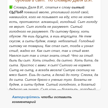
будешь и сыт." по словарю Даля В.И.
благодаря
кому-чему-н., черпает силу в ком-чёмн.
Жив надеждой. Жива только детьми. Чем только он
Словарь Даля В.И., статья к слову
сытый
:
жив?
(откуда берёт силы жить?).
С
Ы
ТЫЙ
поевший вволю, утоливший голод свой,
наевшийся, кого не позывает на еду, кто не хочет
•
Жив-здоров
(
разг.
) вполне здоров и благополучен.
есть, противопол.
алкающий, голодный. Сыт голоду
Живая очередь
без предварительной записи.
не верит
.
Сыт голода не разумеет. Сытый
голодного не разумеет
.
По сытому брюху, хоть
Живая рана
ещё не зажившая.
обухом. Не ешь д
о
с
ы
та, а ешь вп
о
лс
ы
та. Не тем
Живая сила
(
спец.
) люди, животные (в отличие от
скусом, а сыты будем,
говор. небогатый.
Голодный
механизмов, техники).
сытому не товарищ. Как стал сыт, тогда и узнал
стыд,
жадно
ел. Как сыт стал, так и стыд взял.
Живое о живом думает
говорится в
знач.
: хотя умер
Наелся сыт так и стал знать стыд. Что за стыд:
кто-то близкий, но жизнь продолжается.
быль бы сыт. Хоть стыдно, да сытно. Хоть бита, да
Живая душа
(
разг.
) человек, тот, кто живёт.
сыта. Христос с вами: я сыт! Сытого не кормят.
Сыт
а
не сыт
а
, а всегда весела! Сытую скотину на
Живой инвентарь
(
спец.
) рабочий скот.
мясо бьют. Ешь до сыта, а делай до поту. Слегка, да
Живой вес
(
спец.
) вес живого животного.
до сыта. Сытое брюхо к ученью туго. Богаты не
будем, а сыты будем. Сытый голодного, а богатый
Живого места нет
или
не осталось
(
разг.
) 1)
у
бедного не знает. Сыт конь — богатырь, голодный
кого
, о том, у кого много болезней или (также
на
(
голоден
)
- сирота. Не видав пирога, не говори, что
ком)
кто весь избит, изранен; 2)
у чего, на чём, в чём
,
Авторизуйтесь
чтобы оставить
сыт. Сыт и тем, чего не дали
.
Сыта коровка, коли
о том, что много раз переделывалось, исправлялось,
комментарий
макухи не ест. Кто сыт, тот у Бога не забыт. Сам
менялось.
В рукописи живого места нет.