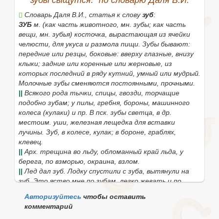
зубы сыщутся." по словарю Даля В.И.
Словарь Даля В.И., статья к слову
зуб
:
ЗУБ
м. (как часть животного, мн.
зубы
; как часть
вещи, мн.
зубья
) косточка, вырастающая из ячейки
челюсти, для укуса и размола пищи. Зубы бывают:
передние
или
резцы, боковые:
вверху
глазные
, внизу
клыки;
задние или
коренные
или
жерновые
, из
которых последний в ряду
кутний, умный
или
мудрый.
Молочные зубы
сменяются
постоянными, прочными.
||
Всякого рода тычки, спицы, гвозди, торчащие
подобно зубам; у пилы, гребня, бороны, машинного
колеса (кулаки) и пр.
В пск. зубы
светца, в др.
местоим. уши, железная лещедка для вставки
лучины.
Зуб
, в колесе,
кулак;
в бороне, граблях,
клевец
.
||
Арх.
трещина во льду, обломанный край льда, у
берега, по взморью, окраина, взлом.
||
Лед дал зуб. Лодку спустили с зуба, вытянули на
зуб. Это яство мне по зубам
, легко жевать и по
вкусу.
Разделить по зубу, новг.
поголовно, на
Авторизуйтесь
чтобы оставить
каждого.
Нечего на зуб положить
, нечего есть.
комментарий
Положи зубы на полку
, голодай.
Зуб на зуб не