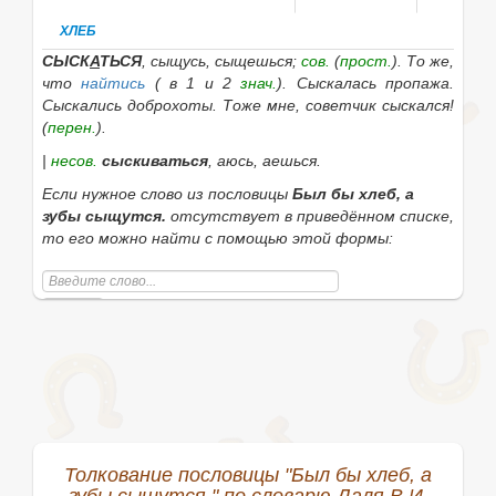
ХЛЕБ
СЫСК
А
ТЬСЯ
, сыщусь, сыщешься;
сов.
(
прост.
). То же,
что
найтись
( в 1 и 2
знач.
).
Сыскалась пропажа.
Сыскались доброхоты. Тоже мне, советчик сыскался!
(
перен.
).
|
несов.
сыскиваться
, аюсь, аешься.
Если нужное слово из пословицы
Был бы хлеб, а
зубы сыщутся.
отсутствует в приведённом списке,
то его можно найти с помощью этой формы:
Найти
Толкование пословицы "Был бы хлеб, а