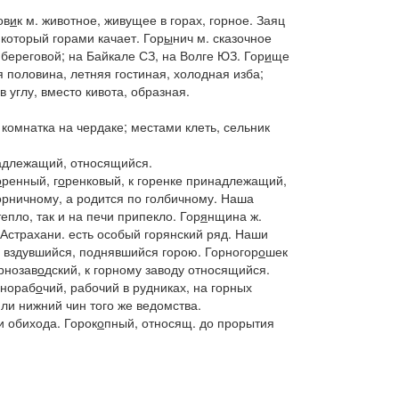
ов
и
к
м. животное, живущее в горах, горное.
Заяц
 который горами качает.
Гор
ы
нич
м. сказочное
, береговой;
на Байкале
СЗ,
на Волге
ЮЗ.
Гор
и
ще
я половина, летняя гостиная, холодная изба;
в углу, вместо кивота, образная.
 комнатка на чердаке; местами клеть, сельник
надлежащий, относящийся.
о
ренный, г
о
ренковый
, к горенке принадлежащий,
горничному, а родится по голбичному. Наша
епло, так и на печи припекло.
Гор
я
нщина
ж.
 Астрахани.
есть особый
горянский ряд. Наши
у; вздувшийся, поднявшийся горою.
Горногор
о
шек
рнозав
о
дский
, к горному заводу относящийся.
рнораб
о
чий
, рабочий в рудниках, на горных
ли нижний чин того же ведомства.
ли обихода.
Горок
о
пный
, относящ. до прорытия