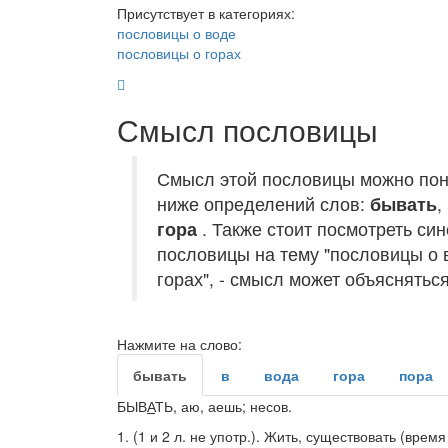
Присутствует в категориях:
пословицы о воде
пословицы о горах
Смысл пословицы
Смысл этой пословицы можно пон
ниже определений слов:
бывать
,
гора
. Также стоит посмотреть си
пословицы на тему "пословицы о 
горах", - смысл может объясняться
Нажмите на слово:
бывать
в
вода
гора
пора
БЫВ
А
ТЬ
, аю, аешь;
несов.
1.
(1 и 2 л. не
употр.
). Жить, существовать (время