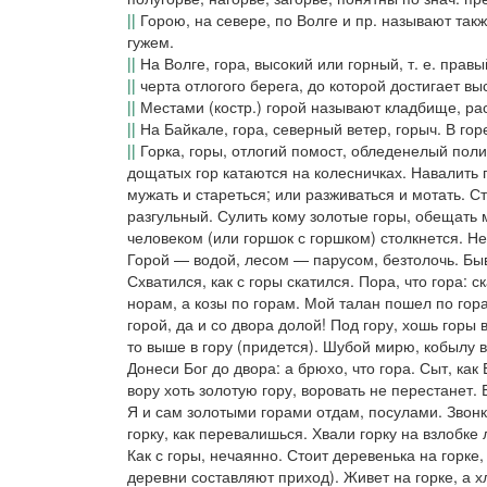
||
Горою, на севере, по Волге
и пр. называют такж
гужем.
||
На Волге, гора,
высокий или горный, т. е. правы
||
черта отлогого берега, до которой достигает вы
||
Местами (
костр.
)
горой
называют кладбище, рас
||
На Байкале
,
гора,
северный ветер, горыч.
В гор
||
Горка
,
горы,
отлогий помост, обледенелый полив
дощатых гор катаются на колесничках. Навалить г
мужать и стареться; или разживаться и мотать.
Ст
разгульный
.
Сулить кому золотые горы
, обещать 
человеком
(или
горшок с горшком
)
столкнется. Не
Горой — водой, лесом — парусом
, безтолочь.
Быв
Схватился, как с горы скатился. Пора, что гора: с
норам, а козы по горам. Мой талан пошел по гор
горой, да и со двора долой! Под гору, хошь горы в
то выше в гору
(придется).
Шубой мирю, кобылу в 
Донеси Бог до двора: а брюхо, что гора. Сыт, как 
вору хоть золотую гору, воровать не перестанет. 
Я и сам золотыми горами отдам,
посулами.
Звонк
горку, как перевалишься. Хвали горку на взлобке
Как с горы,
нечаянно.
Стоит деревенька на горке,
деревни составляют приход).
Живет на горке, а х