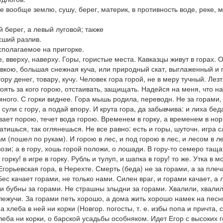
е вообще землю, сушу, берег, материк, в противность воде, реке, 
й берег, а левый луговой; также
сший разлив.
полагаемое на пригорке.
е, вверху,
наверху.
Горы
, гористые места.
Кавказцы живут в горах. 
кою, большая снежная куча, или природный скат, выглаженный и п
ору денег, товару,
кучу.
Человек гора горой,
не в меру тучный.
Лезт
оять за кого горою,
отстаивать, защищать.
Надейся на меня, что н
много.
С горки виднее. Гора мышь родила,
переводн.
Не за горами,
 сули с гору, а подай впору. И крута гора, да забывчива: и лиха бед
ает порою, течет вода горою. Временем в горку, а временем в норк
катишься, так оглянешься. Не все равно: есть и горы, шуточн.
игра с
ам
(
пошел по рукам). И горою в лес, и под горою в лес, и лесом в 
ози; а в гору, хошь горой положи,
о лошади.
В гору-то семеро тащат
горку!
в игре в горку.
Рубль и тулуп, и шапка в гору!
то же.
Утка в м
Егорьевская гора,
в Нерехте.
Смерть
(
беда
)
не за горами, а за пле
Бес качает горами, не только нами. Силен враг, и горами качает, а 
и бубны за горами. Не страшны злыдни за горами. Хвалили, хвалили
 лежучи. За горами петь хорошо, а дома жить хорошо
намек на песню
 а хлеба в ней ни корки
(Новгор. погосты, т. е. избы попа и причта,
леба ни корки,
о барской усадьбы особняком.
Идет Егор с высоких 