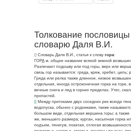
Толкование пословицы "
словарю Даля В.И.
Словарь Даля В.И., статья к слову
гора
:
ГОР
А
ж. общее название всякой земной возвышен
Различают
подошву
или
под горы, верх
или
верши
связь гор называется:
гряда, кряж, хребет, цепь
; 
Гряда
или
релка
также длинное, низкое возвышен
отдельная, иногда остроконечная горка на горе,
вечные снега и лед в горних пределах.
Утес, скал
пропастей.
||
Между притоками двух соседних рек всегда тяне
водопуска, обычно с родниками, также называютс
большом виде, отдельная вершина горы; а также
же, меньшего размера;
курган,
насыпная горка и
подъем
,
тянигуж
, покатая, отлогая возвышенност
полугорье, нагорье, загорье,
понятны по знач. пр