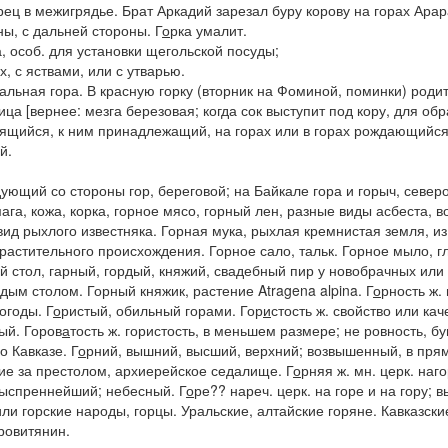
рец в межигрядье.
Брат Аркадий зарезал буру корову на горах Арар
ны, с дальней стороны.
Г
о
рка
умалит.
, особ. для установки щегольской посуды;
 с яствами, или с утварью.
тальная гора.
В красную горку
(вторник на Фоминой, поминки)
родит
ица [вернее:
мезга березовая;
когда сок выступит под кору, для обр
носящийся, к ним принадлежащий, на горах или в горах рождающийся
й.
дующий со стороны гор, береговой;
на Байкале
гора и горыч, севе
ага, кожа, корка, горное мясо, горный лен,
разные виды асбеста, во
 вид рыхлого известняка.
Горная мука,
рыхлая кремнистая земля, из
 растительного происхождения.
Горное сало,
тальк.
Горное мыло,
г
й стол,
гарный, гордый, княжий, свадебный пир у новобрачных или
ордым столом.
Горный княжик,
растение Atragena alpina.
Г
о
рность
ж. 
огоды.
Г
о
ристый
, обильный горами.
Гор
и
стость
ж. свойство или кач
тый.
Горов
а
тость
ж. гористость, в меньшем размере; не ровность, бу
 о Кавказе.
Г
о
рний
, вышний, высший, верхний; возвышенный, в пря
ие за престолом, архиерейское седалище.
Г
о
рняя
ж. мн. церк. наг
выспреннейший; небесный.
Г
о
ре??
нареч. церк. на горе и на гору; в
или горские народы, горцы.
Уральские, алтайские горяне. Кавказски
ровитянин.