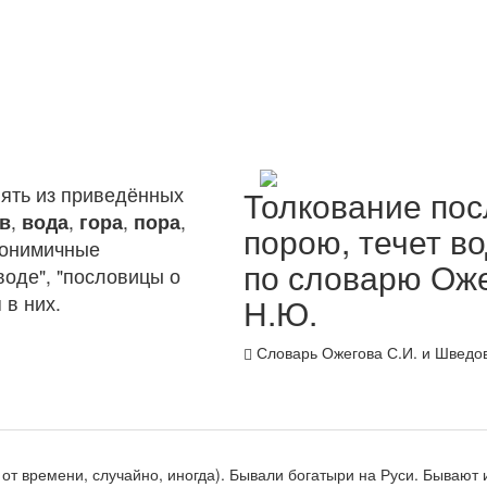
ять из приведённых
Толкование по
в
,
вода
,
гора
,
пора
,
порою, течет вод
нонимичные
по словарю Оже
воде", "пословицы о
 в них.
Н.Ю.
Словарь Ожегова С.И. и Шведов
 от времени, случайно, иногда).
Бывали богатыри на Руси. Бывают и