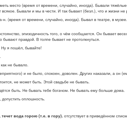
иметь место (время от времени, случайно, иногда).
Бывали тяжёлые 
 всякое. Бывали и мы в чести. И так бывает
(
безл.
),
что и жизни не 
а-н. (время от времени, случайно, иногда).
Бывал в театре, в музее
тоянство, эпизодичность того, о чём сообщается.
Он бывает весел
о бывают правдой. В толпе бывает не протолкнуться.
.
Ну я пошёл, бывайте!
.
 как не бывало.
(неприятного) и не было, спокоен, доволен.
Других наказали, а он (е
стоится, не может быть.
Этой свадьбе не бывать.
идётся быть.
Не бывать тебе богачом. Не бывать ему больше дома.
, допустить оплошность.
течет вода горою (т.е. в гору).
отсутствует в приведённом списк