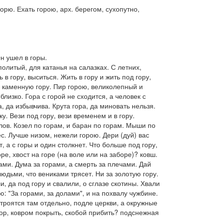
морю.
Ехать горою, арх.
берегом, сухопутно,
Он ушел в горы
.
олитый, для катанья на салазках.
С летних,
ь в
гору,
выситься.
Жить в
гору
и
жить под гору,
а каменную гору. Пир горою, великолепный и
близко.
Гора с горой не сходится, а человек с
а, да избывчива. Крута гора, да миновать нельзя.
у. Вези под гору, вези временем и в гору.
лов.
Козел по горам, и баран по горам
.
Мыши по
лес. Лучше низом, нежели горою. Дери
(
дуй
)
вас
, а с горы и один столкнет. Что больше под гору,
оре, хвост на горе
(
на воле
или
на заборе)?
ковш.
чами. Дума за горами, а смерть за плечами. Дай
людьми, что вениками трясет. Ни за золотую гору.
, да под гору и свалили,
о сглазе скотины.
Хвали
: "За горами, за долами", и на похвалу чужбине.
 строятся там отдельно, подле церкви, а окружные
гор, ковром покрыть, скобой прибить?
подснежная