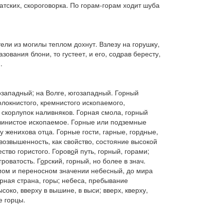
атских,
скороговорка.
По горам-горам ходит шуба
ели из могилы теплом дохнут. Взлезу на горушку,
азования блони, то густеет, и его, содрав бересту,
.
розападный;
на Волге,
югозападный.
Горный
локнистого, кремнистого ископаемого,
 скорлупок наливняков.
Горная смола, горный
линистое ископаемое.
Горные
или
подземные
 у женихова отца.
Горные гости,
гарные, гордные,
возвышенность, как свойство, состояние высокой
ество гористого.
Горов
о
й
путь
, горный, горами;
гроватость.
Г
о
рский
, горный, но более в знач.
мом и переносном значении небесный, до мира
орная страна, горы; небеса, пребывание
ысоко, вверху в вышине, в выси; вверх, кверху,
е горцы.