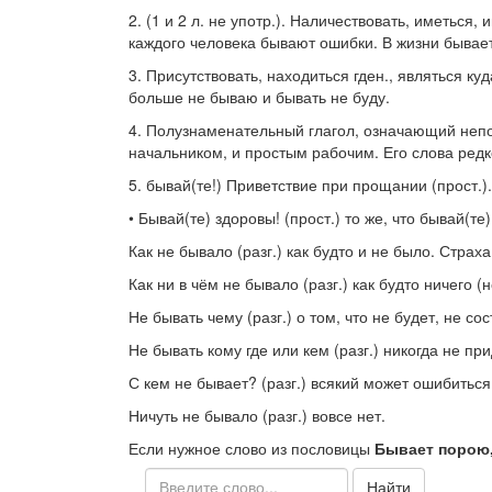
2.
(1 и 2 л. не
употр.
). Наличествовать, иметься, 
каждого человека бывают ошибки. В жизни бывает
3.
Присутствовать, находиться гден., являться куд
больше не бываю и бывать не буду.
4.
Полузнаменательный глагол, означающий непос
начальником, и простым рабочим. Его слова редк
5.
бывай(те!)
Приветствие при прощании (
прост.
)
•
Бывай(те) здоровы!
(
прост.
) то же, что бывай(те)
Как не бывало
(
разг.
) как будто и не было.
Страха
Как ни в чём не бывало
(
разг.
) как будто ничего 
Не бывать
чему
(
разг.
) о том, что не будет, не со
Не бывать
кому где
или
кем
(
разг.
) никогда не пр
С кем не бывает?
(
разг.
) всякий может ошибиться
Ничуть не бывало
(
разг.
) вовсе нет.
Если нужное слово из пословицы
Бывает порою, 
Найти