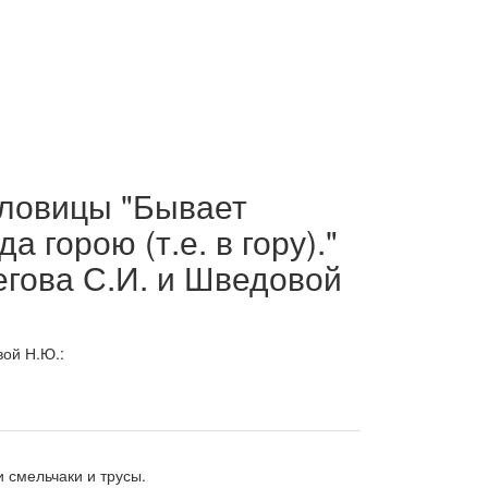
словицы "Бывает
а горою (т.е. в гору)."
гова С.И. и Шведовой
ой Н.Ю.:
 смельчаки и трусы.