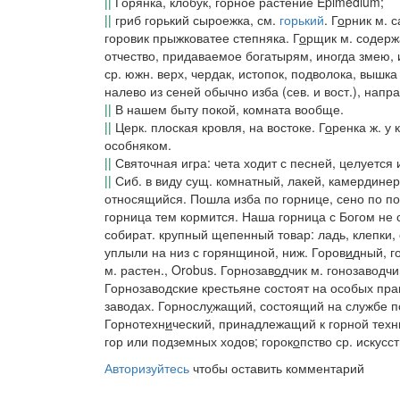
||
Горянка,
клобук, горное растение Epimedium;
||
гриб горький сыроежка, см.
горький
.
Г
о
рник
м.
с
горовик прыжковатее степняка
.
Г
о
рщик
м. содерж
отчество, придаваемое богатырям, иногда змею, 
ср.
южн.
верх, чердак, истопок, подволока, вышка 
налево из сеней обычно изба (
сев. и вост.
), напр
||
В нашем быту покой, комната вообще.
||
Церк. плоская кровля, на востоке.
Г
о
ренка
ж. у 
особняком.
||
Святочная игра: чета ходит с песней, целуется
||
Сиб.
в виду сущ. комнатный, лакей, камердине
относящийся.
Пошла изба по горнице, сено по п
горница тем кормится. Наша горница с Богом не с
собират. крупный щепенный товар: ладь, клепки, о
уплыли на низ с горянщиной, ниж.
Горов
и
дный, г
м. растен., Orobus.
Горнозав
о
дчик
м.
гонозаводч
Горнозаводские крестьяне состоят на особых пра
заводах.
Горносл
у
жащий
, состоящий на службе 
Горнотехн
и
ческий
, принадлежащий к горной техн
гор или подземных ходов;
горок
о
пство
ср. искусст
Авторизуйтесь
чтобы оставить комментарий