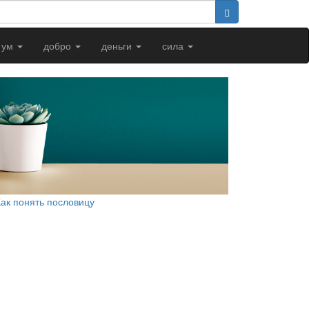
ум
добро
деньги
сила
Как понять пословицу