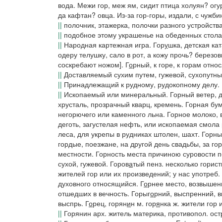
вода.
Межи гор, меж ям, сидит птица холуян?
огу
да кафтан?
овца.
Из-за гор-горы,
издали, с чужби
||
полочник, этажерка, полочки разного устройства
||
подобное этому украшенье на обеденных столах,
||
Народная картежная игра.
Гор
у
шка
, детская ка
одеру телушку, сало в рот, а кожу прочь?
березов
соскребают ножом].
Г
о
рный
, к горе, к горам от
||
Доставляемый сухим путем, гужевой, сухопутны
||
Принадлежащий к рудному, рудокопному делу.
||
Ископаемый или минеральный.
Горный ветер
, 
хрусталь,
прозрачный кварц, кремень.
Горная бум
негорючего или каменного льна.
Горное молоко
,
деготь,
загустелая нефть, или ископаемая смола
леса,
для укрепы в рудниках штолен, шахт.
Горны
гордые, поезжане, на другой день свадьбы, за г
местности.
Горность места причиною суровости п
сухой, гужевой.
Горов
а
тый
пенз.
несколько горис
жителей гор или их произведений; у нас употреб.
духовного относящийся.
Г
о
рнее место
, возвышен
отшедших в вечность.
Горыг
о
рний
, выспренний, 
выспрь.
Г
о
рец, горян
и
н
м.
гор
я
нка
ж. жители гор 
||
Горянин арх.
житель материка, противопол.
ост