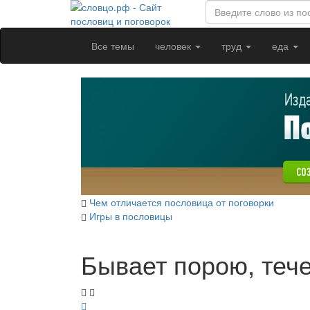
Все темы
человек
труд
еда
Чем отличается пословица от поговорки
Игры в пословицы
Бывает порою, течет