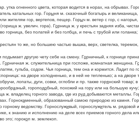
ар.
утка огненного цвета, которая водится в норах, на обрывах.
Гор
атель катальных гор.
Гор
ы
ня
м. сказочный богатырь и великанища,
или жителям гор, вертепов, пещер.
Гор
ы
ч
м. ветер с гор, с нагорья
(
горища
ж. увелич. гора).
Г
о
рница
ж. у крестьян задняя изба, чиста
аво горница, без полатей и без голбца, и печь с трубой или голанка; 
крестьян то же, но большею частью вышка, верх, светелка, теремок,
 и подымает другую чету себе на смену.
Г
о
рничный
, к горнице при
р.
Г
о
рничная
ж. служительница при госпоже, комнатная женщина.
Г
олатям,
гульба, содом.
Чья горница, тем она и кормится. Ладит по 
порница: на дворе холодненько, и в ней не тепленько; а на дворе т
бручи, лопаты, дуги, совки, оглобли и пр. также
гор
я
нский
товар; в
орообр
а
зный, горопод
о
бный
, похожий на гору или на большую куч
ица
ж. владелец горного завода, где из руд добываются металлы.
Го
вах.
Горнок
а
менный
, образованный самою природою из камня.
Го
по горному ведомству.
Горнослуж
и
вый, горнослуж
и
тель
м. рядовой и
ике, к знанию и исполнению на деле всех приемов горного дела и
во это;
горок
о
п
м. землекоп.