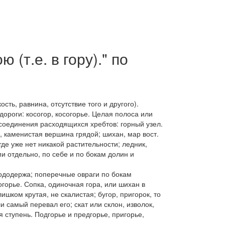
(т.е. в гору)." по
ость, равнина,
отсутствие того и другого).
дороги:
косогор
,
косогорье.
Целая полоса или
соединения расходящихся хребтов: горный узел.
,
каменистая вершина грядой;
шихан, мар вост.
де уже нет никакой растительности;
ледник,
и отдельно, по себе и по бокам долин и
вододержа;
поперечные овраги по бокам
огорье
.
Сопка,
одиночная гора, или шихан в
слишком крутая, не скалистая;
бугор,
пригорок, то
и самый перевал его;
скат
или
склон, изволок,
ая ступень.
Подгорье
и
предгорье
,
пригорье,