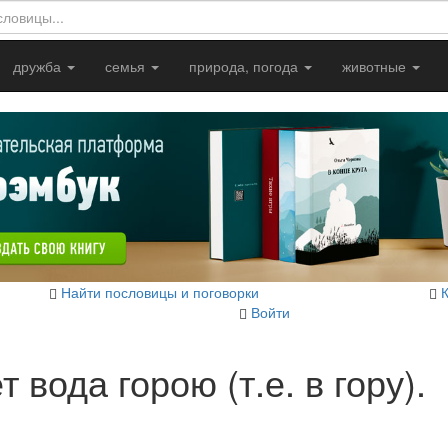
дружба
семья
природа, погода
животные
Найти пословицы и поговорки
Войти
 вода горою (т.е. в гору).