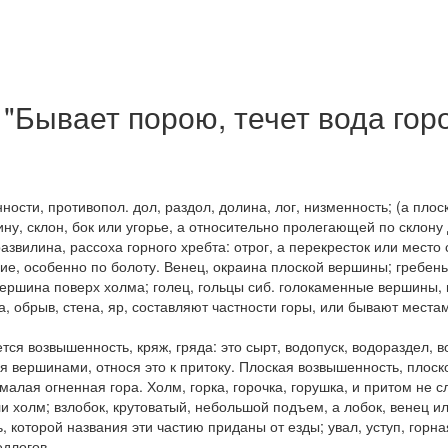
Бывает порою, течет вода горою 
ности, противопол.
дол
,
раздол
,
долина, лог
,
низменность
; (а
плоск
ну, склон, бок
или
угорье,
а относительно пролегающей по склону 
развилина, рассоха горного хребта:
отрог,
а перекресток или место 
ие, особенно по болоту.
Венец,
окраина плоской вершины;
гребень
 вершина поверх холма;
голец
,
гольцы сиб.
голокаменные вершины, г
а, обрыв, стена, яр,
составляют частности горы, или бывают местам
тся возвышенность, кряж, гряда: это
сырт, водопуск, водораздел, 
я вершинами, относя это к притоку. Плоская возвышенность,
плоск
 малая огненная гора.
Холм,
горка, горочка, горушка, и притом не 
ли холм;
взлобок,
крутоватый, небольшой подъем, а
лобок,
венец ил
ь, которой названия эти частию приданы от езды;
увал
,
уступ
, горн
едлогов.