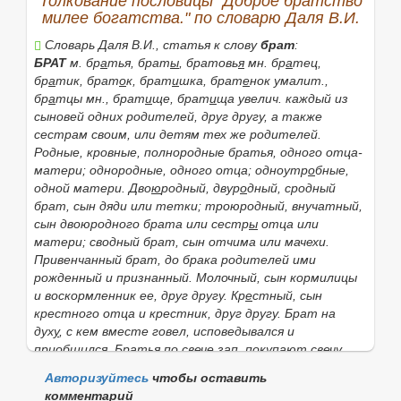
Толкование пословицы "Доброе братство
милее богатства." по словарю Даля В.И.
Словарь Даля В.И., статья к слову
брат
:
БРАТ
м.
бр
а
тья, брат
ы
, братовь
я
мн.
бр
а
тец,
бр
а
тик, брат
о
к, брат
и
шка, брат
е
нок
умалит.,
бр
а
тцы
мн.,
брат
и
ще, брат
и
ща
увелич. каждый из
сыновей одних родителей, друг другу, а также
сестрам своим, или детям тех же родителей.
Родные, кровные, полнородные братья
, одного отца-
матери;
однородные
, одного отца;
одноутр
о
бные
,
одной матери.
Дво
ю
родный, двур
о
дный, сродный
брат
, сын дяди или тетки;
троюродный, внучатный
,
сын двоюродного брата или сестр
ы
отца или
матери;
сводный брат
, сын отчима или мачехи.
Привенчанный брат
, до брака родителей ими
рожденный и признанный.
Молочный
, сын кормилицы
и воскормленник ее, друг другу.
Кр
е
стный
, сын
крестного отца и крестник, друг другу.
Брат на
дух
у
, с кем вместе говел, исповедывался и
приобщился.
Братья по свече зап.
покупают свечу
складчиною и держат в церкви, во время херувимской,
Авторизуйтесь
чтобы оставить
поочередно; это
братская свеча
, а державшие —
комментарий