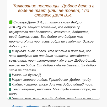
6.
Безукоризненный, честный.
Доброе имя.
Толкование пословицы "Доброе дело и в
7.
Действительно такой большой, не меньший, чем
воде не тает (или: не тонет)." по
то, что указывается существительным или
словарю Даля В.И.
числительным (
разг.
).
Осталось добрых десять
километров. Съел добрых полбуханки.
Словарь Даля В.И., статья к слову
добро
:
ДОБР
О
ср. веществственно, все доброе ср.
•
Будьте добры, будь добр
1) форма вежливого
имущество или достаток, стяжание,
добришко,
обращения с просьбой.
Будьте добры, позвоните
особ. движимость.
Все добро
или
доброе мое
позже;
2) выражение подчёркнутого и настойчивого
пропало. У них пропасть добра по сундукам. Всякое
требования.
Будь добр, оставь меня в покое.
добро прах.
Доброго здоровья
||
В духовн. знач. благо, что честно и полезно, все
приветствие при прощании с
пожеланием благополучия.
чего требует от нас долг человека, гражданина,
семьянина; противоположно
худу
и
злу. Добро делай,
В добрый час!
пожелание удачи.
никого
не
бойся. От добра худа не бывает. За добро
В добрый путь
злом не платят.
пожелание отъезжающему, а также
(
||
перен.
Название буквы
) пожелание успеха в
Д.
каком-н. начинании.
||
Нареч. хорошо, ладно.
Приходи же. Добро, приду.
Добрый малый
(
разг.
) о неплохом человеке.
||
Ладно, кстати, впору.
Аль ужь добро идти?
пора.
Добрый день (вечер), доброе утро
||
Твер
. ненужно, непочто.
Мне туда ехать добро,
приветствие
не
при встрече.
надо.
||
Угроза: ужо, воть я тебя.
Добро, попадешься ты
Люди доброй воли
(
высок.
) честные, прямые люди,
мне!
искренне стремящиеся к миру, к благу народа.
Авторизуйтесь
чтобы оставить