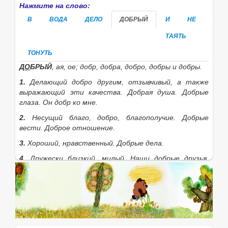
Нажмите на слово:
В
ВОДА
ДЕЛО
ДОБРЫЙ
И
НЕ
ТАЯТЬ
ТОНУТЬ
Д
О
БРЫЙ
, ая, ое; добр, добра, добро, добры
и
добры.
1.
Делающий добро другим, отзывчивый, а также
выражающий эти качества.
Добрая душа. Добрые
глаза. Он добр ко мне.
2.
Несущий благо, добро, благополучие.
Добрые
вести. Доброе отношение.
3.
Хороший, нравственный.
Добрые дела.
4.
Дружески близкий, милый.
Наши добрые друзья.
Мой д. знакомый.
5.
Хороший, отличный.
В добром здоровье
кто-н.
(вполне здоров). Д. конь. Д. товар. Д. молодец.
Добрая традиция. Доброе старое время (о прошлом;
ирон.). Оставить по себе добрую память.