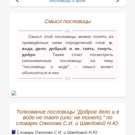
пословицы о воде
Смысл пословицы
Смысл этой пословицы можно понять из
приведённых ниже определений слов:
в
,
вода
,
дело
,
добрый
,
и
,
не
,
таять
,
тонуть
,
добро
. Также стоит посмотреть
синонимичные пословицы на тему
"пословицы о воде", - смысл может
объясняться в них.
Толкование пословицы "Доброе дело и в
воде не тает (или: не тонет)." по
словарю Ожегова С.И. и Шведовой Н.Ю.
Словарь Ожегова С.И. и Шведовой Н.Ю.: