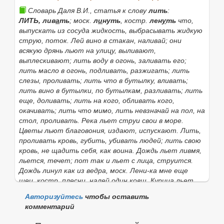
Если нужное слово из пословицы
Где пьют, там и
Словарь Даля В.И., статья к слову
лить
:
льют (и бьют).
отсутствует в приведённом
ЛИТЬ,
лив
а
ть
;
моск.
л
и
нуть
,
костр.
лен
у
ть
что,
списке, то его можно найти с помощью этой формы:
выпускать из сосуда жидкость, выбрасывать жидкую
струю, поток.
Лей вино в стакан
, наливай;
они
всякую дрянь льют на улицу, выливают,
Найти
выплескивают;
лить воду в огонь
, заливать его;
лить масло в огонь
, подливать, разжигать;
лить
слезы
, проливать;
лить что в бутылку
, вливать;
лить вино в бутылки, по бутылкам
, разливать;
лить
еще
, доливать;
лить на кого
, обливать кого,
окачивать;
лить что мимо, лить невзначай на пол, на
стол
, проливать.
Река льет струи свои в море.
Цветы льют благовония,
издают, испускают.
Лить,
проливать кровь
, губить, убивать людей;
лить свою
кровь
, не щадить себя, как воина.
Дождь льет ливмя
,
льется, течет;
пот так и льет с лица,
струится.
Дождь линул как из ведра, моск. Лени-ка мне еще
щец, костр.
плесни, налей один ковш.
Курица льет
яйца
, несет мягкие яйца, бесскорлупые.
Лить медь,
Авторизуйтесь
чтобы оставить
чугун
, плавить и отливать вещи:
лить колокола,
комментарий
пушки
, отливать из расплавленного металла.
Лить
колокола, лить пули
, сочинять и распускать