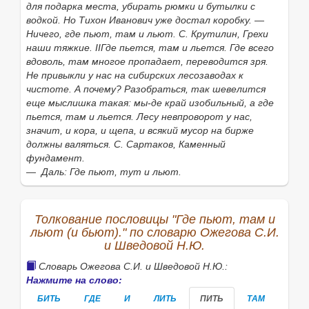
для подарка места, убирать рюмки и бутылки с
водкой. Но Тихон Иванович уже достал коробку. —
Ничего, где пьют, там и льют. С. Крутилин, Грехи
наши тяжкие. IIГде пьется, там и льется. Где всего
вдоволь, там многое пропадает, переводится зря.
Не привыкли у нас на сибирских лесозаводах к
чистоте. А почему? Разобраться, так шевелится
еще мыслишка такая: мы-де край изобильный, а где
пьется, там и льется. Лесу невпроворот у нас,
значит, и кора, и щепа, и всякий мусор на бирже
должны валяться. С. Сартаков, Каменный
фундамент.
— Даль: Где пьют, тут и льют.
Толкование пословицы "Где пьют, там и
льют (и бьют)." по словарю Ожегова С.И.
и Шведовой Н.Ю.
Словарь Ожегова С.И. и Шведовой Н.Ю.:
Нажмите на слово:
БИТЬ
ГДЕ
И
ЛИТЬ
ПИТЬ
ТАМ