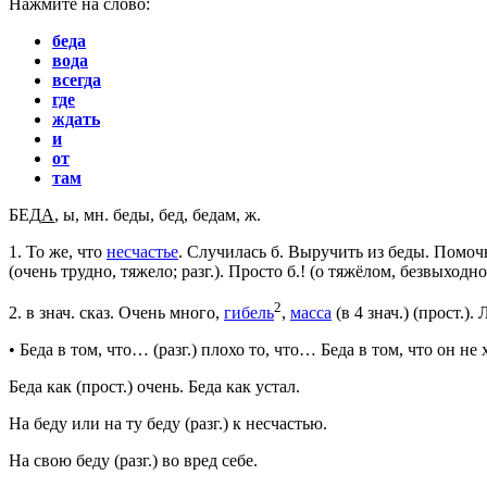
Нажмите на слово:
беда
вода
всегда
где
ждать
и
от
там
БЕД
А
, ы,
мн.
беды, бед, бедам,
ж.
1.
То же, что
несчастье
.
Случилась б. Выручить из беды. Помочь
(очень трудно, тяжело;
разг.
).
Просто б.!
(о тяжёлом, безвыходн
2
2.
в знач. сказ.
Очень много,
гибель
,
масса
(в 4
знач.
) (
прост.
).
Л
•
Беда в том, что…
(
разг.
) плохо то, что…
Беда в том, что он не 
Беда как
(
прост.
) очень.
Беда как устал.
На беду
или
на ту беду
(
разг.
) к несчастью.
На свою беду
(
разг.
) во вред себе.