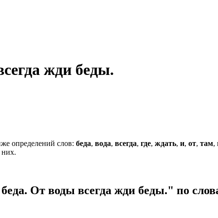
всегда жди беды.
же определений слов:
беда
,
вода
,
всегда
,
где
,
ждать
,
и
,
от
,
там
,
 них.
 беда. От воды всегда жди беды." по сл