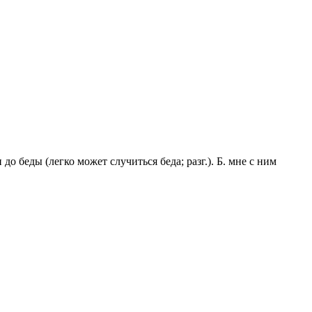
и до беды
(легко может случиться беда;
разг.
).
Б. мне с ним