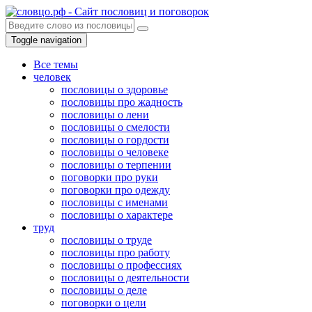
Toggle navigation
Все темы
человек
пословицы о здоровье
пословицы про жадность
пословицы о лени
пословицы о смелости
пословицы о гордости
пословицы о человеке
пословицы о терпении
поговорки про руки
поговорки про одежду
пословицы с именами
пословицы о характере
труд
пословицы о труде
пословицы про работу
пословицы о профессиях
пословицы о деятельности
пословицы о деле
поговорки о цели