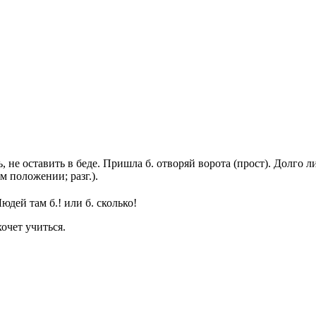
, не оставить в беде. Пришла б. отворяй ворота
(прост).
Долго л
ом положении;
разг.
).
юдей там б.!
или
б. сколько!
хочет учиться.