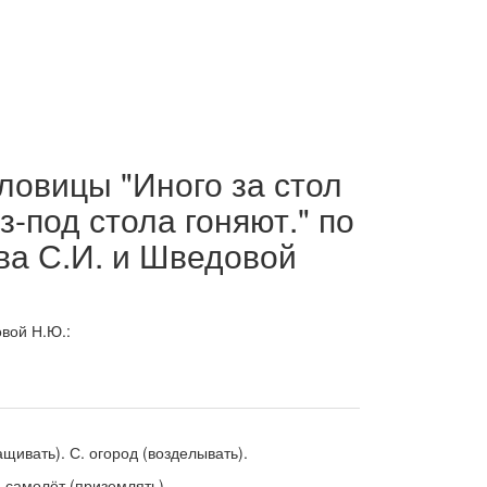
ловицы "Иного за стол
з-под стола гоняют." по
ва С.И. и Шведовой
вой Н.Ю.:
ащивать).
С. огород
(возделывать).
. самолёт
(приземлять).