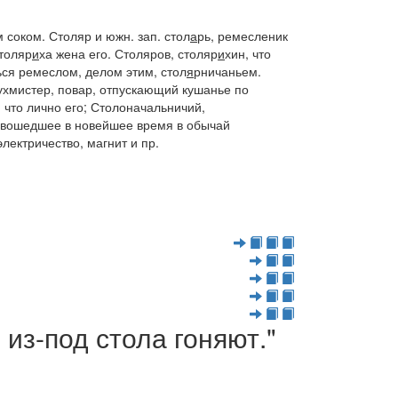
м соком.
Столяр
и
южн. зап. стол
а
рь,
ремесленик
толяр
и
ха
жена его.
Столяров, столяр
и
хин
, что
ся ремеслом, делом этим,
стол
я
рничаньем
.
ухмистер, повар, отпускающий кушанье по
,
что лично его;
Столоначальничий,
вошедшее в новейшее время в обычай
ектричество, магнит и пр.
из-под стола гоняют."