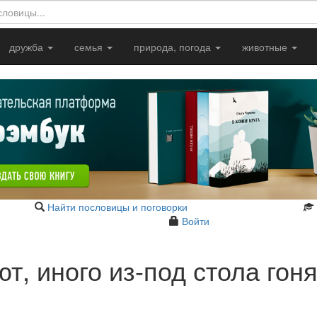
дружба
семья
природа, погода
животные
Найти пословицы и поговорки
Войти
т, иного из-под стола гон