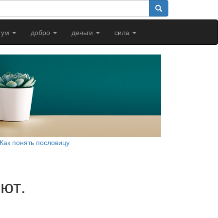
ум
добро
деньги
сила
Как понять пословицу
яют.