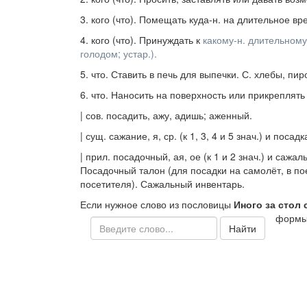
3.
кого (что).
Помещать куда-н. на длительное вр
4.
кого (что).
Принуждать к
какому-н. длительному
голодом;
устар.
).
5.
что.
Ставить в печь для выпечки.
С. хлебы, пир
6.
что.
Наносить на поверхность или прикреплять
|
сов.
посадить
, ажу, адишь; аженный.
|
сущ.
сажание
, я,
ср.
(к 1, 3, 4 и 5
знач.
)
и
посадк
|
прил.
посадочный
, ая, ое (к 1 и 2
знач.
)
и
сажал
Посадочный талон
(для посадки на самолёт, в по
посетителя).
Сажальный инвентарь.
Если нужное слово из пословицы
Иного за стол 
формы
Найти