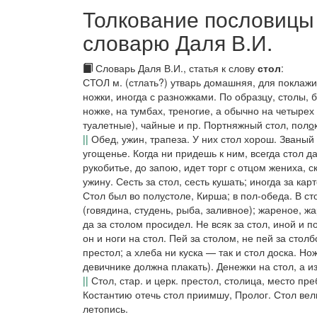
Толкование пословицы "
словарю Даля В.И.
Словарь Даля В.И., статья к слову
стол
:
СТОЛ
м. (
стлать?
) утварь домашняя, для поклажи
ножки,
иногда
с разножками.
По образцу,
столы,
б
ножке, на тумбах, треногие, а обычно на четырех
туалетные), чайные
и пр.
Портняжный стол
, пол
о
||
Обед, ужин, трапеза.
У них стол хорош. Званый 
угощенье.
Когда ни придешь к ним, всегда стол да
рукобитье, до запою, идет торг с отцом жениха, 
ужину.
Сесть за стол,
сесть кушать; иногда за кар
Стол был во пол
у
столе,
Кирша; в пол-обеда.
В ст
(говядина, студень, рыба, заливное);
жареное, жа
да за столом просидел. Не всяк за стол, иной и п
он и ноги на стол. Пей за столом, не пей за стол
престол; а хлеба ни куска — так и стол доска. Но
девичнике должна плакать).
Денежки на стол, а и
||
Стол
, стар. и церк. престол, столица, место п
Костантию отечь стол приимшу
, Пролог.
Стол вел
летопись.