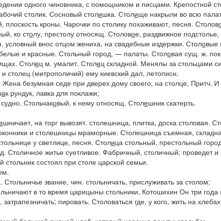
ведении одного чиновника, с помощником и писцами.
Крепостной ст
абочий столик. Сосновый стол
и
шка. Стол
и
ще накрыли во всю палат
, плоскость кроны.
Чарочки по столику похаживают,
песня.
Столов
ный
, ко ст
о
лу, престолу относящ.
Столов
о
е, раздвижное подстолье,
н. условный внос отцом жениха, на свадебные издержки.
Стол
о
вые
 белые и красные.
Стольный город, — палаты.
Стол
о
вая
сущ. ж. пок
лищах.
Стол
е
ц
м. умалит.
Стол
е
ц складной. Менялы за стольцами с
 и столец
(митрополичий)
ему киевский дал
, летописн.
.
Жена безумная седе при дверех дому своего, на столце
, Притч.
И
ч
а
к
рундук, лавка для поклажи;
 судно.
Стольчак
о
вый
, к нему относящ.
Стол
е
шник
скатерть.
е
шничает
,
на торг вывозят
.
столешница
, плитка, доска столовая.
Ст
доконники и столешницы мраморные. Столешница съемная, складна
стольнице у светлице
, песня.
Стол
и
ца
стольный, престольный город,
д. Столичное житье суетливое. Фабричный, столичный: проведет и
й стольник
состоял при столе царской семьи.
ом.
а
.
Стольничье
звание, чин.
стольничать,
прислуживать за столом;
ольничают в то время царицыны стольники,
Котошихин
Он три года 
, затрапезничать; пировать.
Столоваться
где, у кого, жить на хлеба
амый большой ржаной хлеб, который нарочно пекут к свадьбе;