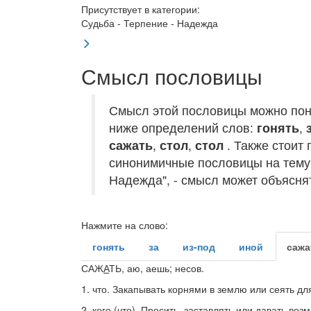
Присутствует в категории:
Судьба - Терпение - Надежда
Смысл пословицы
Смысл этой пословицы можно пон
ниже определений слов:
гонять
,
сажать
,
стол
,
стол
. Также стоит 
синонимичные пословицы на тему 
Надежда", - смысл может объяснят
Нажмите на слово:
гонять
за
из-под
иной
сажа
САЖ
А
ТЬ
, аю, аешь;
несов.
1.
что.
Закапывать корнями в землю или сеять д
2.
кого (что).
Просить, заставлять или давать возм