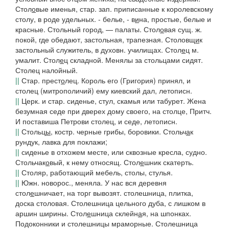
Стол
о
вые именья
, стар. зап. приписанные к королевскому
столу, в роде удельных.
- белье
,
- в
и
на
, простые, белые и
красные.
Стольный город, — палаты.
Стол
о
вая
сущ. ж.
покой, где обедают, застольная, трапезная.
Столовщ
и
к
застольный служитель, в духовн. училищах.
Стол
е
ц
м.
умалит.
Стол
е
ц складной. Менялы за стольцами сидят.
Столец налойный
.
||
Стар. прест
о
лец.
Король его
(Григория)
принял, и
столец
(митрополичий)
ему киевский дал
, летописн.
||
Церк. и стар. сиденье, стул, скамья или табурет.
Жена
безумная седе при дверех дому своего, на столце
, Притч.
И поставиша Петрови столец, и седе
, летописн.
||
Стольц
ы
, костр.
черные грибы, боровики.
Стольч
а
к
рундук, лавка для поклажи;
||
сиденье в отхожем месте, или сквозные кресла, судно.
Стольчак
о
вый
, к нему относящ.
Стол
е
шник
скатерть.
||
Столяр, работающий мебель, столы, стулья.
||
Южн. новорос.
, меняла.
У нас вся деревня
стол
е
шничает
,
на торг вывозят
.
столешница
, плитка,
доска столовая.
Столешница цельного дуба, с лишком в
аршин ширины. Стол
е
шница склейн
а
я, на шпонках.
Подоконники и столешницы мраморные. Столешница