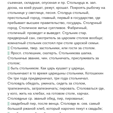
съемная, складная, опускная
и пр.
Стольн
и
ца
ж. зап.
доска, на коей рушат, режут, крошат.
Покроять рыбочку на
стольнице у светлице
, песня.
Стол
и
ца
стольный,
престольный город, главный, первый в государстве, где
пребывает высшее правительство, государь.
Стол
и
чный
город. Столичное житье суетливое. Фабричный,
столичный: проведет и выведет.
Ст
о
льник
стар.
придворный сан, смотритель за царским столом вообще;
комнатный стольник
состоял при столе царской семьи.
||
Стольники, твер.
застольники, или гости за столом.
||
Яросл.
столешник, скатерть.
Стольникова
шапка
.
Стольничье
звание, чин.
стольничать,
прислуживать за
столом;
||
быть стольником.
Как царь кушает у царицы,
стольничают в то время царицыны стольники,
Котошихин
Он три года придверничал, три года стольничал.
Столов
а
ть
обедать, ужинать, сидеть за столом,
трапезничать, затрапезничать; пировать.
Столоваться
где,
у кого, жить на хлебах, на готовом столе, харчах.
Столов
а
нье
ср. званый обед, пир, пированье;
||
свадебный пир, после венца.
Столов
и
к
м.
сев.
самый
большой ржаной хлеб, который нарочно пекут к свадьбе;