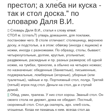
престол; а хлеба ни куска -
так и стол доска." по
словарю Даля В.И.
Словарь Даля В.И., статья к слову
стол
:
СТОЛ
м. (
стлать?
) утварь домашняя, для поклажи,
постановки чего.
В столе
отличают:
столешницу,
верхнюю
доску, и
подстолье,
а в этом:
обвязку
(иногда с ящиком) и
ножки,
иногда
с разножками.
По образцу,
столы,
бывают:
четырехугольные, долгие, круглые, угольчатые;
раздвижные, раскидные
и пр. разных размеров; об одной
ножке, на тумбах, треногие, а обычно на четырех ножках;
по назначенью:
обеденные
(
банкетные), письменные,
подзеркальные, ломберные
(
игорные), уборные
(или
туалетные), чайные
и пр.
Портняжный стол
, пол
о
к.
Третий
(
пятый
)
игрок под стол. Деньги на стол, да и ступай
домой.
||
Обед, ужин, трапеза.
У них стол хорош. Званый стол. Он
своего стола не держит,
дома не обедает.
Постный,
скоромный стол. Стол да скатерть, арх.
хлеб-соль,
угощенье.
Когда ни придешь к ним, всегда стол да