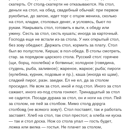
скатерть. От стол
а
-скатерти не отказываются. На стол,
деньги на стол, на обед, свадебный обычай: при первом
рукобитье, до запою, идет торг с отцом жениха, сколько
на стол,
кладки, столовых денег, и условясь, бьют по
рукам.
Накрывать стол,
готовить к выти, к обеду или
ужину.
Сесть за стол,
сесть кушать; иногда за карточный.
Господа еще не встали из-за стола. У них открытый стол,
без зову обедают.
Держать стол,
кормить за плату.
Стол
был во пол
у
столе,
Кирша; в пол-обеда.
В столы смотреть
,
стар. за порядком царского стола.
Русский стол: горячее
(щи, борщ, похлебка)
и ботвинье; холодное
(говядина,
студень, рыба, заливное);
жареное, жаркое; рыба; пироги
(кулебяка, курник, подовые и пр.),
каша
(иногда ко щам),
сладкий пирог, разн. заедки
.
Ел не ел, да за столом
просидел. Не всяк за стол, иной и под стол. Иного за стол
сажают, иного из-под стола гоняют. Тринадцатый за стол
не садится. Посади дурака за стол, он и ноги на стол. Пей
за столом, не пей за столбом. Мимо стол
а
дор
о
га
столбов
а
(не всякого зовут).
Стол поставят, так и работать
заставят. Хлеб на стол, так стол престол; а хлеба ни куска
— так и стол доска. Нож со стола упал — гость будет,
ложка или вилка — гостья. Не плачет за столом,