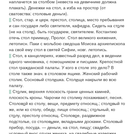
наплачется за столбом
(невеста на девичнике должна
плакать).
Денежки на стол, а изба на простор
(от
сватовства:
столовые деньги
).
||
Стол
, стар. и церк. престол, столица, место пребывания
и сан государя либо святителя, кафедра.
Сидеть на ст
о
ле
(не
на стол
е
), быть государем, святителем.
Костантию
отечь стол приимшу
, Пролог.
Стол великого княжения
,
летописн.
Паки с мольбою сведоша Моисеа архиепископа
на свой ему стол в святей Сифии, новг.
летопись.
||
Стол,
в канцеляриях, известный разряд дел, в ведении
одного чиновника, с помощником и писцами.
Крепостной
стол гражданской палаты. У кого в столе это дело? В
столе
также знач. в столовом ящике.
Женский рабочий
столик. Сосновый стол
и
шка. Стол
и
ще накрыли во всю
палату.
||
Ст
о
лик,
верхняя плоскость грани ценных камней,
плоскость кроны.
Чарочки по столику похаживают,
песня.
Столов
о
й
ко столу, вещи, предмету относящ.;
стол
о
вый
то
же, или ко столу, обеду, пище относящ.;
ст
о
льный
, ко
ст
о
лу, престолу относящ.
Столов
о
е, раздвижное
подстолье, со столов
ы
ми, вкладными досками. Столовый
прибор, посуда. — деньги,
на стол, пищу; свадебн.
условный внос отцом жениха, на свадебные издержки.