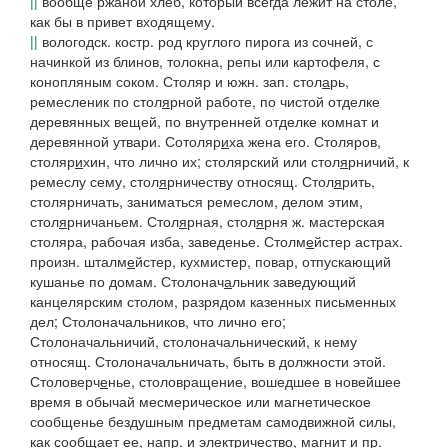
||
вообще ржаной хлеб, который всегда лежит на столе,
как бы в привет входящему.
||
вологодск. костр.
род круглого пирога из сочней, с
начинкой из блинов, толокна, репы или картофеля, с
конопляным соком.
Столяр
и
южн. зап. стол
а
рь,
ремесленик по
стол
я
рной
работе, по чистой отделке
деревянных вещей, по внутренней отделке комнат и
деревянной утвари.
Сотоляр
и
ха
жена его.
Столяров,
столяр
и
хин
, что лично их;
столярский
или
стол
я
рничий
, к
ремеслу сему,
стол
я
рничеству
относящ.
Стол
я
рить,
столярничать,
заниматься ремеслом, делом этим,
стол
я
рничаньем
.
Стол
я
рная, стол
я
рня
ж. мастерская
столяра, рабочая изба, заведенье.
Столм
е
йстер
астрах.
произн.
шталм
е
йстер,
кухмистер, повар, отпускающий
кушанье по домам.
Столонач
а
льник
заведующий
канцелярским столом, разрядом казенных письменных
дел;
Столоначальников,
что лично его;
Столоначальничий, столоначальнический,
к нему
относящ.
Столоначальничать,
быть в должности этой.
Столоверч
е
нье, столовращение,
вошедшее в новейшее
время в обычай месмерическое или магнетическое
сообщенье бездушным предметам самодвижной силы,
как сообщает ее, напр. и электричество, магнит и пр.