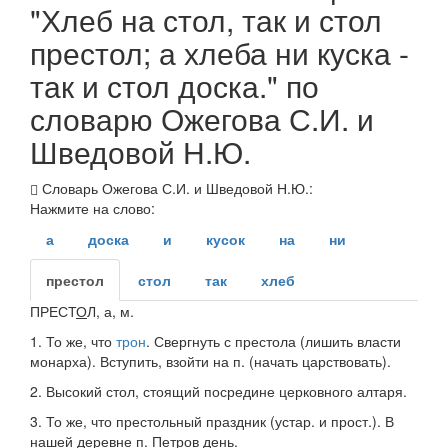
"Хлеб на стол, так и стол
престол; а хлеба ни куска -
так и стол доска." по
словарю Ожегова С.И. и
Шведовой Н.Ю.
Словарь Ожегова С.И. и Шведовой Н.Ю.:
Нажмите на слово:
а
доска
и
кусок
на
ни
престол
стол
так
хлеб
ПРЕСТ
О
Л
, а,
м.
1.
То же, что
трон
.
Свергнуть с престола
(лишить власти
монарха).
Вступить, взойти на п.
(начать царствовать).
2.
Высокий стол, стоящий посредине церковного алтаря.
3.
То же, что престольный праздник (
устар.
и
прост.
).
В
нашей деревне п. Петров день.