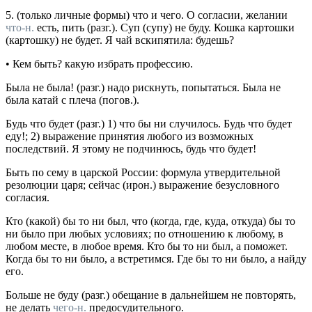
5.
(только личные формы)
что
и
чего.
О согласии, желании
что-н.
есть, пить (
разг.
).
Суп (супу) не буду. Кошка картошки
(картошку) не будет. Я чай вскипятила: будешь?
•
Кем быть?
какую избрать профессию.
Была не была!
(
разг.
) надо рискнуть, попытаться.
Была не
была катай с плеча
(
погов.
).
Будь что будет
(
разг.
) 1) что бы ни случилось.
Будь что будет
еду!;
2) выражение принятия любого из возможных
последствий.
Я этому не подчинюсь, будь что будет!
Быть по сему
в царской России: формула утвердительной
резолюции царя; сейчас (
ирон.
) выражение безусловного
согласия.
Кто (какой) бы то ни был, что (когда, где, куда, откуда) бы то
ни было
при любых условиях; по отношению к любому, в
любом месте, в любое время.
Кто бы то ни был, а поможет.
Когда бы то ни было, а встретимся. Где бы то ни было, а найду
его.
Больше не буду
(
разг.
) обещание в дальнейшем не повторять,
не делать
чего-н.
предосудительного.