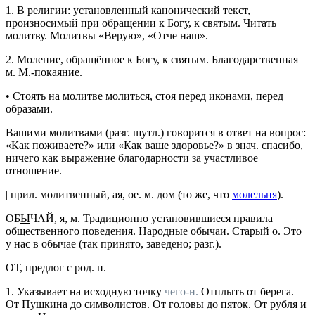
1.
В религии: установленный канонический текст,
произносимый при обращении к Богу, к святым.
Читать
молитву. Молитвы «Верую», «Отче наш».
2.
Моление, обращённое к Богу, к святым.
Благодарственная
м. М.-покаяние.
•
Стоять на молитве
молиться, стоя перед иконами, перед
образами.
Вашими молитвами
(
разг.
шутл.
) говорится в ответ на вопрос:
«Как поживаете?» или «Как ваше здоровье?» в
знач.
спасибо,
ничего как выражение благодарности за участливое
отношение.
|
прил.
молитвенный
, ая, ое.
м. дом
(то же, что
молельня
).
ОБ
Ы
ЧАЙ
, я,
м.
Традиционно установившиеся правила
общественного поведения.
Народные обычаи. Старый о. Это
у нас в обычае
(так принято, заведено;
разг.
).
ОТ
,
предлог с род. п.
1.
Указывает на исходную точку
чего-н.
Отплыть от берега.
От Пушкина до символистов. От головы до пяток. От рубля и