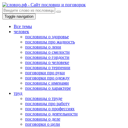
Toggle navigation
Все темы
человек
пословицы о здоровье
пословицы про жадность
пословицы о лени
пословицы о смелости
пословицы о гордости
пословицы о человеке
пословицы о терпении
поговорки про руки
поговорки про одежду
пословицы с именами
пословицы о характере
труд
пословицы о труде
пословицы про работу
пословицы о профессиях
пословицы о деятельности
пословицы о деле
поговорки о цели