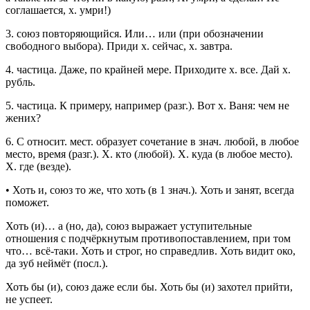
соглашается, х. умри!)
3.
союз повторяющийся.
Или… или (при обозначении
свободного выбора).
Приди х. сейчас, х. завтра.
4.
частица.
Даже, по крайней мере.
Приходите х. все. Дай х.
рубль.
5.
частица.
К примеру, например (
разг.
).
Вот х. Ваня: чем не
жених?
6.
С
относит.
мест.
образует сочетание в
знач.
любой, в любое
место, время (
разг.
).
Х. кто
(любой).
Х. куда
(в любое место).
Х. где
(везде).
•
Хоть и
,
союз
то же, что хоть (в 1
знач.
).
Хоть и занят, всегда
поможет.
Хоть (и)… а (но, да)
,
союз
выражает уступительные
отношения с подчёркнутым противопоставлением, при том
что… всё-таки.
Хоть и строг, но справедлив. Хоть видит око,
да зуб неймёт
(
посл.
).
Хоть бы (и)
,
союз
даже если бы.
Хоть бы (и) захотел прийти,
не успеет.