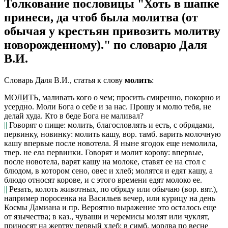
Толкование пословицы "Хоть в шапке
принеси, да чтоб была молитва (от
обычая у крестьян привозить молитву
новорожденному)." по словарю Даля
В.И.
Словарь Даля В.И., статья к слову
молить
:
МОЛ
И
ТЬ,
м
а
ливать
кого о чем; просить смиренно, покорно и
усердно.
Моли Бога о себе и за нас. Прошу и молю тебя, не
делай худа. Кто в беде Бога не маливал?
||
Говорят о пище: молить, благословлять и есть, с обрядами,
первинку, новинку:
молить кашу, вор. тамб.
варить молочную
кашу впервые после новотела.
Я ныне ягодок еще немолила,
твер.
не ела первинки. Говорят и
молит корову:
впервые,
после новотела, варят кашу на молоке, ставят ее на стол с
блюдом, в котором сено, овес и хлеб; молятся и едят кашу, а
блюдо относят корове, и с этого времени едят молоко ее.
||
Резать, колоть животных, по обряду или обычаю (
вор. вят.
),
например поросенка на Васильев вечер, или курицу на день
Космы Дамиана и пр. Вероятно выражение это осталось еще
от язычества; в
каз.,
чуваши и черемисы
молят
или чуклят,
приносят на жертву первый хлеб; в
симб.
мордва по весне