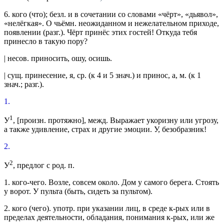
6.
кого (что); безл.
и
в сочетании со словами «чёрт», «дьявол»,
«нелёгкая».
О чьёмн. неожиданном и нежелательном приходе,
появлении (
разг.
).
Чёрт принёс этих гостей! Откуда тебя
принесло в такую пору?
|
несов.
приносить
, ошу, осишь.
|
сущ.
принесение
, я,
ср.
(к 4 и 5
знач.
)
и
принос
, а,
м.
(к 1
знач.
;
разг.
).
1.
1
У
, [
произн.
протяжно],
межд.
Выражает укоризну или угрозу,
а также удивление, страх и другие эмоции.
У, безобразник!
2.
2
У
,
предлог с род. п.
1.
кого-чего.
Возле, совсем около.
Дом у самого берега. Стоять
у ворот. У пульта
(быть, сидеть за пультом).
2.
кого (чего).
употр.
при указании лиц, в среде к-рых или в
пределах деятельности, обладания, понимания к-рых, или же