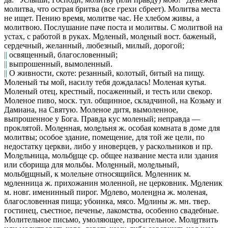
молитва, что острая бритва
(
все грехи сбреет). Молитва места
не ищет. Пению время, молитве час. Не хлебом живы, а
молитвою. Послушание паче поста и молитвы. С молитвой на
устах, с работой в руках.
М
о
леный, мол
е
ный
вост.
баженый,
сердечный, желанный, любезный, милый, дорогой;
||
освященный, благословенный;
||
выпрошенный, вымоленный.
||
О живности, скоте: резанный, колотый, битый на пищу.
Моленый ты мой, насилу тебя дождалась! Моленая кутья.
Моленый отец,
крестный, посаженный, и тесть или свекор.
Моленое пиво, моск. тул.
общинное, складчиной, на Козьму и
Дамиана, на Святую.
Моленое дитя,
вымоленное,
выпрошенное у Бога.
Правда кус моленый; неправда —
проклятой.
Мол
е
нная, мол
е
льня
ж. особая комната в доме для
молитвы; особое здание, помещение, для той же цели, по
недостатку церкви, либо у иноверцев, у раскольников и пр.
Мол
е
льница, мольб
и
ще
ср. общее название места или здания
или сборища для мольбы.
Мол
е
нный, мол
е
льный,
мольб
и
щный
, к молельне относящийся.
М
о
ленник
м.
м
о
ленница
ж. прихожанин моленной, не
церковник.
М
о
леник
м.
новг.
именинный пирог.
М
о
лево, молен
и
на
ж. моленая,
благословенная пища; убоинка, мясо.
М
о
лины
ж. мн.
твер.
гостинец, съестное, печенье, лакомства, особенно свадебные.
Молительное
письмо,
умоляющее, просительное.
Мол
и
твить