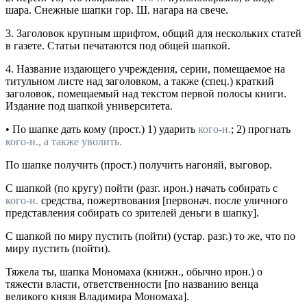
шара.
Снежные шапки гор. Ш. нагара на свече.
3.
Заголовок крупным шрифтом, общий для нескольких статей
в газете.
Статьи печатаются под общей шапкой.
4.
Название издающего учреждения, серии, помещаемое на
титульном листе над заголовком, а также (
спец.
) краткий
заголовок, помещаемый над текстом первой полосы книги.
Издание под шапкой университета.
•
По шапке дать
кому
(
прост.
) 1) ударить
кого-н.
; 2) прогнать
кого-н., а также уволить.
По шапке получить
(
прост.
) получить нагоняй, выговор.
С шапкой (по кругу) пойти
(
разг.
ирон.
) начать собирать с
кого-н.
средства, пожертвования [
первонач.
после уличного
представления собирать со зрителей деньги в шапку].
С шапкой по миру пустить (пойти)
(
устар.
разг.
) то же, что по
миру пустить (пойти).
Тяжела ты, шапка Мономаха
(
книжн.
, обычно
ирон.
) о
тяжести власти, ответственности [по названию венца
великого князя Владимира Мономаха].