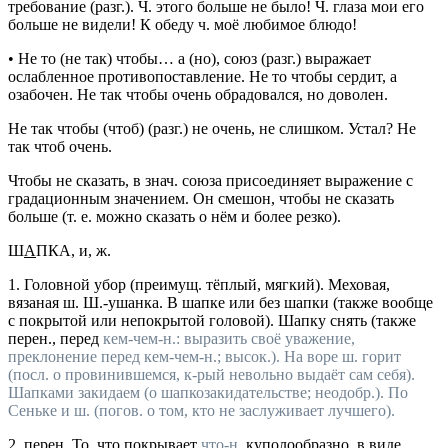
требование (
разг.
).
Ч. этого больше не было! Ч. глаза мои его
больше не видели! К обеду ч. моё любимое блюдо!
•
Не то (не так) чтобы… а (но)
,
союз
(
разг.
) выражает
ослабленное противопоставление.
Не то чтобы сердит, а
озабочен. Не так чтобы очень обрадовался, но доволен.
Не так чтобы (чтоб)
(
разг.
) не очень, не слишком.
Устал? Не
так чтоб очень.
Чтобы не сказать
,
в знач. союза
присоединяет выражение с
градационным значением.
Он смешон, чтобы не сказать
больше
(т. е. можно сказать о нём и более резко).
Ш
А
ПКА
, и,
ж.
1.
Головной убор (
преимущ.
тёплый, мягкий).
Меховая,
вязаная ш. Ш.-ушанка. В шапке
или
без шапки
(также вообще
с покрытой или непокрытой головой).
Шапку снять
(также
перен.
, перед
кем-чем-н.: выразить своё уважение,
преклонение перед
кем-чем-н.;
высок.
).
На воре ш. горит
(
посл.
о провинившемся, к-рый невольно выдаёт сам себя).
Шапками закидаем
(о шапкозакидательстве;
неодобр.
).
По
Сеньке и ш.
(
погов.
о том, кто не заслуживает лучшего).
2.
перен.
То, что покрывает
что-н.
куполообразно, в виде