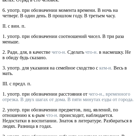
6.
употр.
при обозначении момента времени. В ночь на
четверг. В один день. В прошлом году. В третьем часу.
II.
с вин. п.
1.
употр.
при обозначении соотношений чисел.
В три раза
меньше.
2.
Ради, для, в качестве
чего-н.
Сделать
что-н.
в насмешку. Не
в обиду будь сказано.
3.
употр.
для указания на семейное сходство с
кем-н.
Весь в
мать.
III.
с предл. п.
1.
употр.
при обозначении расстояния от
чего-н., временного
отрезка.
В двух шагах от дома. В пяти минутах езды от города.
2.
употр.
при обозначении предметов, лиц, явлений, по
отношению к к-рым
что-н.
происходит, наблюдается.
Недостатки в воспитании. Знаток в литературе. Разбираться в
людях. Разница в годах.