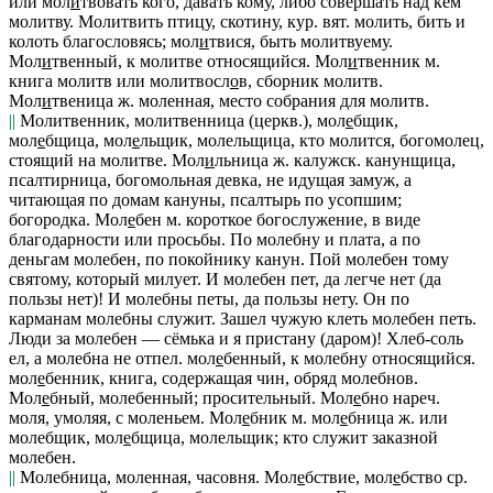
или
мол
и
твовать
кого, давать кому, либо совершать над кем
молитву.
Молитвить птицу, скотину, кур. вят.
молить, бить и
колоть благословясь;
мол
и
твися
, быть молитвуему.
Мол
и
твенный
, к молитве относящийся.
Мол
и
твенник
м.
книга молитв или
молитвосл
о
в
, сборник молитв.
Мол
и
твеница
ж. моленная, место собрания для молитв.
||
Молитвенник, молитвенница
(церкв.),
мол
е
бщик,
мол
е
бщица, мол
е
льщик, молельщица
, кто молится, богомолец,
стоящий на молитве.
Мол
и
льница
ж.
калужск.
канунщица,
псалтирница, богомольная девка, не идущая замуж, а
читающая по домам кануны, псалтырь по усопшим;
богородка.
Мол
е
бен
м. короткое богослужение, в виде
благодарности или просьбы.
По молебну и плата, а по
деньгам молебен, по покойнику канун. Пой молебен тому
святому, который милует. И молебен пет, да легче нет
(
да
пользы нет)! И молебны петы, да пользы нету. Он по
карманам молебны служит. Зашел чужую клеть молебен петь.
Люди за молебен — сёмька и я пристану
(даром)!
Хлеб-соль
ел, а молебна не отпел.
мол
е
бенный
, к молебну относящийся.
мол
е
бенник
, книга, содержащая чин, обряд молебнов.
Мол
е
бный
, молебенный; просительный.
Мол
е
бно
нареч.
моля, умоляя, с моленьем.
Мол
е
бник
м.
мол
е
бница
ж. или
молебщик, мол
е
бщица,
молельщик; кто служит заказной
молебен.
||
Молебница,
моленная, часовня.
Мол
е
бствие, мол
е
бство
ср.