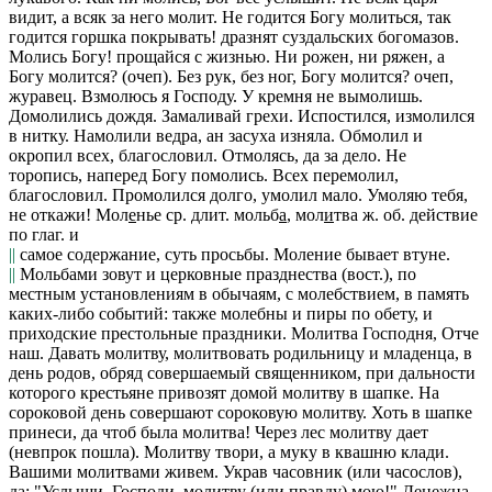
видит, а всяк за него молит. Не годится Богу молиться, так
годится горшка покрывать!
дразнят суздальских богомазов.
Молись Богу!
прощайся с жизнью.
Ни рожен, ни ряжен, а
Богу молится?
(очеп).
Без рук, без ног, Богу молится?
очеп,
журавец.
Взмолюсь я Господу. У кремня не вымолишь.
Домолились дождя. Замаливай грехи. Испостился, измолился
в нитку. Намолили ведра, ан засуха изняла. Обмолил и
окропил всех,
благословил.
Отмолясь, да за дело. Не
торопись, наперед Богу помолись. Всех перемолил,
благословил.
Промолился долго, умолил мало. Умоляю тебя,
не откажи!
Мол
е
нье
ср. длит.
мольб
а
, мол
и
тва
ж. об. действие
по глаг. и
||
самое содержание, суть просьбы.
Моление бывает втуне.
||
Мольбами
зовут и церковные празднества (
вост.
), по
местным установлениям в обычаям, с молебствием, в память
каких-либо событий: также молебны и пиры по обету, и
приходские престольные праздники.
Молитва Господня, Отче
наш. Давать молитву,
молитвовать родильницу и младенца, в
день родов, обряд совершаемый священником, при дальности
которого крестьяне привозят домой молитву
в шапке.
На
сороковой день совершают
сороковую молитву. Хоть в шапке
принеси, да чтоб была молитва! Через лес молитву дает
(невпрок пошла).
Молитву твори, а муку в квашню клади.
Вашими молитвами живем. Украв часовник
(или
часослов
),
да: "Услыши, Господи, молитву
(или
правду
)
мою!
"
Денежна