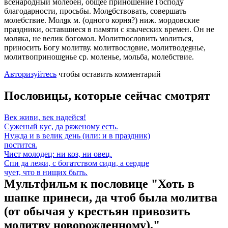
всенародный молебен, общее приношение Господу
благодарности, просьбы.
Мол
е
бствовать
, совершать
молебствие.
Мол
я
к
м. (одного корня?)
ниж.
мордовские
праздники, оставшиеся в памяти с языческих времен.
Он не
мол
я
ка
, не велик богомол.
Молитвосл
о
вить
молиться,
приносить Богу молитву.
молитвосл
о
вие, молитводе
я
нье,
молитвопринош
е
нье
ср. моленье, мольба, молебствие.
Авторизуйтесь
чтобы оставить комментарий
Пословицы, которые сейчас смотрят
Век живи, век надейся!
Суженый кус, да ряженому есть.
Нужда и в велик день (или: и в праздник)
постится.
Чист молодец: ни коз, ни овец.
Спи да лежи, с богатством сиди, а сердце
чует, что в нищих быть.
Мультфильм к пословице "Хоть в
шапке принеси, да чтоб была молитва
(от обычая у крестьян привозить
молитву новорожденному)."