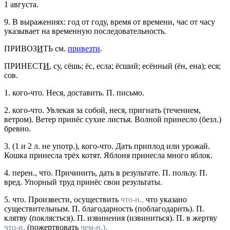
1 августа.
9.
В выражениях:
год от году, время от времени, час от часу
указывает на временную последовательность.
ПРИВОЗ
И
ТЬ
см.
привезти
.
ПРИНЕСТ
И
, су, сёшь; ёс, есла; ёсший; есённый (ён, ена); еся;
сов.
1.
кого-что.
Неся, доставить.
П. письмо.
2.
кого-что.
Увлекая за собой, неся, пригнать (течением,
ветром).
Ветер принёс сухие листья. Волной принесло
(
безл.
)
бревно.
3.
(1 и 2 л. не
употр.
),
кого-что.
Дать приплод или урожай.
Кошка принесла трёх котят. Яблоня принесла много яблок.
4.
перен., что.
Причинить, дать в результате.
П. пользу. П.
вред. Упорный труд принёс свои результаты.
5.
что.
Произвести, осуществить
что-н.,
что указано
существительным.
П. благодарность
(поблагодарить).
П.
клятву
(поклясться).
П. извинения
(извиниться).
П. в жертву
что-н.
(пожертвовать
чем-н.).