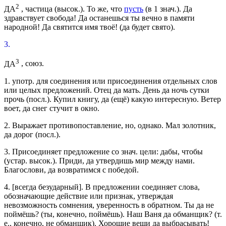
2
ДА
, частица
(
высок.
). То же, что
пусть
(в 1
знач.
).
Да
здравствует свобода! Да останешься ты вечно в памяти
народной! Да святится имя твоё!
(да будет свято).
3.
3
ДА
, союз.
1.
употр.
для соединения или присоединения отдельных слов
или целых предложений.
Отец да мать. День да ночь сутки
прочь
(
посл.
).
Купил книгу, да (ещё) какую интересную. Ветер
воет, да снег стучит в окно.
2.
Выражает противопоставление, но, однако.
Мал золотник,
да дорог
(
посл.
).
3.
Присоединяет предложение со
знач.
цели: дабы, чтобы
(
устар.
высок.
).
Приди, да утвердишь мир между нами.
Благослови, да возвратимся с победой.
4.
[
всегда безударный
]. В предложении соединяет слова,
обозначающие действие или признак, утверждая
невозможность сомнения, уверенность в обратном.
Ты да не
поймёшь?
(ты, конечно, поймёшь).
Наш Ваня да обманщик?
(т.
е., конечно, не обманщик).
Хорошие вещи да выбрасывать!