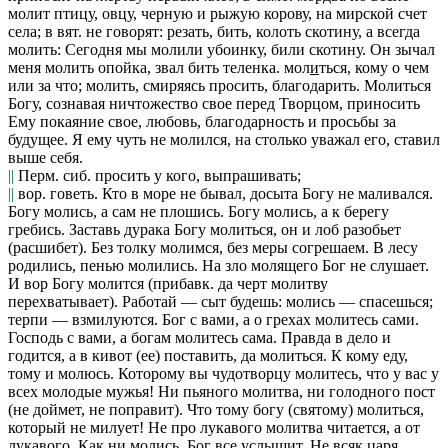
молит
птицу, овцу, черную и рыжую корову, на мирской счет
села; в
вят.
не говорят: резать, бить, колоть скотину, а всегда
молить: Сегодня мы молили убоинку,
били скотину.
Он зычал
меня молить опойка,
звал бить теленка.
мол
и
ться
, кому о чем
или за что; молить, смиряясь просить, благодарить.
Молиться
Богу,
сознавая ничтожество свое перед Творцом, приносить
Ему покаяние свое, любовь, благодарность и просьбы за
будущее.
Я ему чуть не молился,
на столько уважал его, ставил
выше себя.
||
Перм. сиб.
просить у кого, выпрашивать;
||
вор.
говеть.
Кто в море не бывал, досыта Богу не маливался.
Богу молись, а сам не плошись. Богу молись, а к берегу
гребись. Заставь дурака Богу молиться, он и лоб разобьет
(
расшибет). Без толку молимся, без меры согрешаем. В лесу
родились, пенью молились. На зло молящего Бог не слушает.
И вор Богу молится
(прибавк.
да черт молитву
перехватывает
).
Работай — сыт будешь: молись — спасешься;
терпи — взмилуются. Бог с вами, а о грехах молитесь сами.
Господь с вами, а богам молитесь сама. Правда в дело и
годится, а в кивот
(
ее
)
поставить, да молиться. К кому еду,
тому и молюсь. Которому вы чудотворцу молитесь, что у вас у
всех молодые мужья! Ни пьяного молитва, ни голодного пост
(не доймет, не поправит).
Что тому богу
(
святому
)
молиться,
который не милует! Не про лукавого молитва читается, а от
лукавого. Как ни молись, Бог все услышит. Не всяк царя