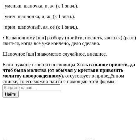
|
уменьш.
шапочка
, и,
ж.
(к 1
знач.
).
|
унич.
шапчонка
, и,
ж.
(к 1
знач.
).
|
прил.
шапочный
, ая, ое (к 1
знач.
).
•
К шапочному
[
шн
]
разбору (прийти, поспеть, явиться)
(
разг.
)
явиться, когда всё уже кончено, дело сделано.
Шапочное
[
шн
]
знакомство
случайное, внешнее.
Если нужное слово из пословицы
Хоть в шапке принеси, да
чтоб была молитва (от обычая у крестьян привозить
молитву новорожденному).
отсутствует в приведённом
списке, то его можно найти с помощью этой формы:
Найти