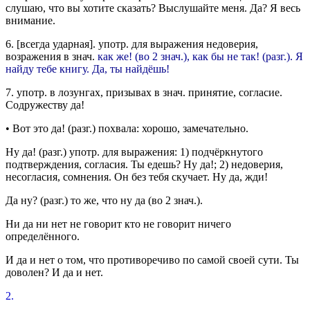
слушаю, что вы хотите сказать?
Выслушайте меня. Да? Я весь
внимание.
6.
[
всегда ударная
].
употр.
для выражения недоверия,
возражения в
знач.
как же! (во 2
знач.
), как бы не так! (
разг.
).
Я
найду тебе книгу. Да, ты найдёшь!
7.
употр.
в лозунгах, призывах в
знач.
принятие, согласие.
Содружеству да!
•
Вот это да!
(
разг.
) похвала: хорошо, замечательно.
Ну да!
(
разг.
)
употр.
для выражения: 1) подчёркнутого
подтверждения, согласия.
Ты едешь? Ну да!;
2) недоверия,
несогласия, сомнения.
Он без тебя скучает. Ну да, жди!
Да ну?
(
разг.
) то же, что ну да (во 2
знач.
).
Ни да ни нет не говорит
кто
не говорит ничего
определённого.
И да и нет
о том, что противоречиво по самой своей сути.
Ты
доволен? И да и нет.
2.