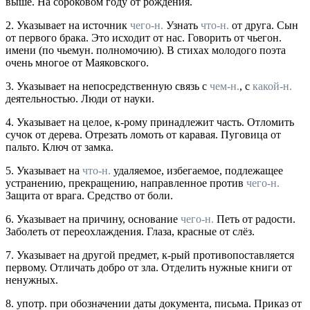
выше. На сороковом году от рождения.
2.
Указывает на источник
чего-н.
Узнать
что-н.
от друга. Сын
от первого брака. Это исходит от нас. Говорить от чьегон.
имени
(по чьемун. полномочию). В стихах молодого поэта
очень многое от Маяковского.
3.
Указывает на непосредственную связь с
чем-н.
, с
какой-н.
деятельностью.
Люди от науки.
4.
Указывает на целое, к-рому принадлежит часть.
Отломить
сучок от дерева. Отрезать ломоть от каравая. Пуговица от
пальто. Ключ от замка.
5.
Указывает на
что-н.
удаляемое, избегаемое, подлежащее
устранению, прекращению, направленное против
чего-н.
Защита от врага. Средство от боли.
6.
Указывает на причину, основание
чего-н.
Петь от радости.
Заболеть от переохлаждения. Глаза, красные от слёз.
7.
Указывает на другой предмет, к-рый противопоставляется
первому.
Отличать добро от зла. Отделить нужные книги от
ненужных.
8.
употр.
при обозначении даты документа, письма.
Приказ от