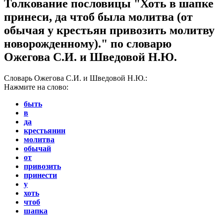
Толкование пословицы "Хоть в шапке
принеси, да чтоб была молитва (от
обычая у крестьян привозить молитву
новорожденному)." по словарю
Ожегова С.И. и Шведовой Н.Ю.
Словарь Ожегова С.И. и Шведовой Н.Ю.:
Нажмите на слово:
быть
в
да
крестьянин
молитва
обычай
от
привозить
принести
у
хоть
чтоб
шапка