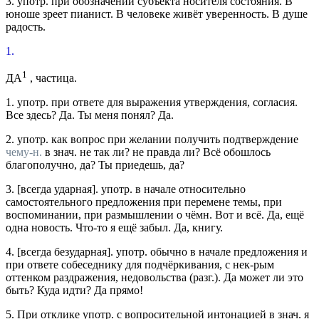
3.
употр.
при обозначении субъекта носителя состояния.
В
юноше зреет пианист. В человеке живёт уверенность. В душе
радость.
1.
1
ДА
, частица.
1.
употр.
при ответе для выражения утверждения, согласия.
Все здесь? Да. Ты меня понял? Да.
2.
употр.
как вопрос при желании получить подтверждение
чему-н.
в
знач.
не так ли? не правда ли?
Всё обошлось
благополучно, да? Ты приедешь, да?
3.
[
всегда ударная
].
употр.
в начале относительно
самостоятельного предложения при перемене темы, при
воспоминании, при размышлении о чёмн.
Вот и всё. Да, ещё
одна новость. Что-то я ещё забыл. Да, книгу.
4.
[
всегда безударная
].
употр.
обычно в начале предложения и
при ответе собеседнику для подчёркивания, с нек-рым
оттенком раздражения, недовольства (
разг.
).
Да может ли это
быть? Куда идти? Да прямо!
5.
При отклике
употр.
с вопросительной интонацией в
знач.
я