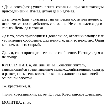
•
Да и
,
союз
(
разг.
)
употр.
в
знач.
союза «и» при заключающем
присоединении.
Думал, думал да и надумал.
Да и только
(
разг.
) указывает на непрерывность или полноту,
исключительность действия, состояния.
Не соглашается, да и
только. Лень, да и только.
Да и то
,
союз
присоединяет добавочное, ограничивающее или
уточняющее сообщение.
Дал немного, да и то неохотно. Один
костюм, да и то старый.
Да… и
,
союз
присоединяет новое сообщение.
Не зовут, да я и
не пойду.
КРЕСТЬ
Я
НИН
, а,
мн.
яне, ян,
м.
Сельский житель,
занимающийся возделыванием сельскохозяйственных культур
и разведением сельскохозяйственных животных как своей
основной работой.
|
ж.
крестьянка
, и.
|
прил.
крестьянский
, ая, ое.
К. труд. Крестьянское хозяйство.
МОЛ
И
ТВА
, ы,
ж.