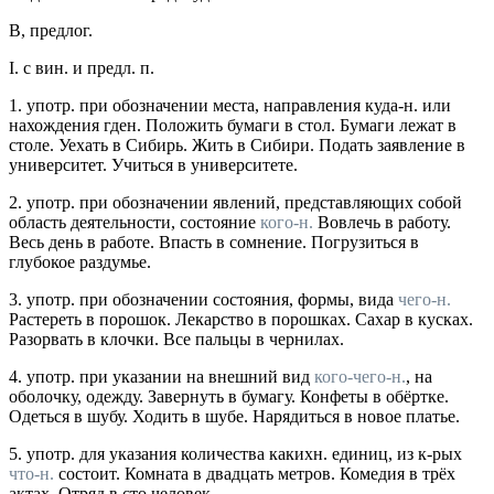
В
,
предлог.
I.
с вин.
и
предл. п.
1.
употр.
при обозначении места, направления куда-н. или
нахождения гден. Положить бумаги в стол. Бумаги лежат в
столе. Уехать в Сибирь. Жить в Сибири. Подать заявление в
университет. Учиться в университете.
2.
употр.
при обозначении явлений, представляющих собой
область деятельности, состояние
кого-н.
Вовлечь в работу.
Весь день в работе. Впасть в сомнение. Погрузиться в
глубокое раздумье.
3.
употр.
при обозначении состояния, формы, вида
чего-н.
Растереть в порошок. Лекарство в порошках. Сахар в кусках.
Разорвать в клочки. Все пальцы в чернилах.
4.
употр.
при указании на внешний вид
кого-чего-н.
, на
оболочку, одежду. Завернуть в бумагу. Конфеты в обёртке.
Одеться в шубу. Ходить в шубе. Нарядиться в новое платье.
5.
употр.
для указания количества какихн. единиц, из к-рых
что-н.
состоит. Комната в двадцать метров. Комедия в трёх
актах. Отряд в сто человек.