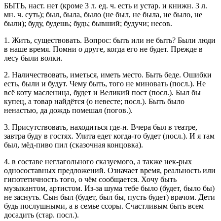
БЫТЬ
,
наст.
нет (кроме 3 л.
ед. ч.
есть и
устар.
и
книжн.
3 л.
мн. ч.
суть); был, была, было (не был, не была, не было, не
были); буду, будешь; будь; бывший; будучи;
несов.
1.
Жить, существовать.
Вопрос: быть или не быть? Были люди
в наше время. Помни о друге, когда его не будет. Прежде в
лесу были волки.
2.
Наличествовать, иметься, иметь место.
Быть беде. Ошибки
есть, были и будут. Чему быть, того не миновать
(
посл.
).
Не
всё коту масленица, будет и Великий пост
(
посл.
).
Был бы
купец, а товар найдётся
(о невесте;
посл.
).
Быть было
ненастью, да дождь помешал
(
погов.
).
3.
Присутствовать, находиться где-н.
Вчера был в театре,
завтра буду в гостях. Улита едет когда-то будет
(
посл.
).
И я там
был, мёд-пиво пил
(сказочная концовка).
4.
в составе неглагольного сказуемого, а также нек-рых
односоставных предложений.
Означает время, реальность или
гипотетичность того, о чём сообщается.
Хочу быть
музыкантом, артистом. Из-за шума тебе было (будет, было бы)
не заснуть. Сын был (будет, был бы, пусть будет) врачом. Дети
будь послушными, а в семье ссоры. Счастливым быть всем
досадить
(
стар.
посл.
).