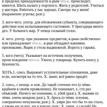
в пределах принадлежности к-рым
что-н.
происходит,
имеется.
Шить пальто у портного. Жить у родителей. Учиться
у мастера. Работать у нас хорошо. Смотри ты у меня!
(выражение угрозы;
разг.
).
3.
кого-чего.
употр.
для обозначения субъекта, совершающего
действие или испытывающего состояние.
У бригадира много
дел. У больного жар. У певца сильный голос.
4.
чего.
употр.
при указании предметов, к-рым свойственно
или принадлежит
что-н.,
к-рые обладают какимин.
признаками.
Ящик у стола выдвижной. Ворота у гаража.
5.
кого (чего).
Указывает на источник получения,
происхождения
чего-н.
Узнать у товарища. Купить книгу у
букиниста.
ХОТЬ.
1.
союз.
Выражает уступительные отношения, даже
если, несмотря на то что.
Х. занят, всё равно придёт.
2.
союз., с неопр.
и
пов.
До такой степени что (о чёмн.
крайнем в своём проявлении).
Не понимает, х. сто раз
объясняй. Ничего не понимаю, х. убей
(
разг.
).
Х. выжми
(о
чёмн. очень мокром;
разг.
).
Х. брось
(о чёмн. плохом,
совершенно ненужном;
разг.
).
Х. умри
(во что бы то ни стало,
а также ни за что, ни в какую;
разг.
;
Х. умри, а сделай! Не