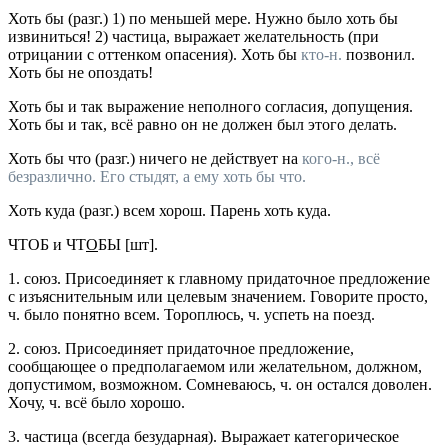
Хоть бы
(
разг.
) 1) по меньшей мере.
Нужно было хоть бы
извиниться!
2)
частица
, выражает желательность (при
отрицании с оттенком опасения).
Хоть бы
кто-н.
позвонил.
Хоть бы не опоздать!
Хоть бы и так
выражение неполного согласия, допущения.
Хоть бы и так, всё равно он не должен был этого делать.
Хоть бы что
(
разг.
) ничего не действует на
кого-н., всё
безразлично.
Его стыдят, а ему хоть бы что.
Хоть куда
(
разг.
) всем хорош.
Парень хоть куда.
ЧТОБ
и
ЧТ
О
БЫ
[
шт
].
1.
союз.
Присоединяет к главному придаточное предложение
с изъяснительным или целевым значением.
Говорите просто,
ч. было понятно всем. Тороплюсь, ч. успеть на поезд.
2.
союз.
Присоединяет придаточное предложение,
сообщающее о предполагаемом или желательном, должном,
допустимом, возможном.
Сомневаюсь, ч. он остался доволен.
Хочу, ч. всё было хорошо.
3.
частица
(всегда безударная). Выражает категорическое