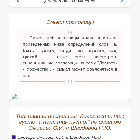
Достаток - Убожество
Смысл пословицы
Смысл этой пословицы можно понять из
приведённых ниже определений слов:
а
,
быть
,
густой
,
когда
,
нет
,
пустой
,
так
,
густой
. Также стоит посмотреть
синонимичные пословицы на тему "Достаток
- Убожество", - смысл может объясняться в
них.
Толкование пословицы "Когда есть, так
густо, а нет, так пусто." по словарю
Ожегова С.И. и Шведовой Н.Ю.
Словарь Ожегова С.И. и Шведовой Н.Ю.: