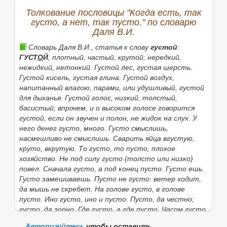
приведённом списке, то его можно найти с помощью
Толкование пословицы "Когда есть, так
этой формы:
густо, а нет, так пусто." по словарю
Даля В.И.
Словарь Даля В.И., статья к слову
густой
:
Найти
ГУСТ
О
Й
, плотный, частый, крутой; нередкий,
нежидкий, нетонкий.
Густой лес
,
густая шерсть.
Густой кисель, густая глина. Густой воздух,
напитанный влагою, парами, или удушливый, густой
для дыханья.
Густой голос,
низкий, толстый,
басистый; впрочем, и о высоком голосе говорится
густой,
если он звучен и полон, не жидок на слух.
У
него денег густо,
много.
Густо смыслишь,
насмешливо не смыслишь.
Сварить яйца вгустую,
круто, вкрутую.
То густо, то пусто,
плохое
хозяйство.
Не под силу густо
(
толсто
или
низко
)
повел. Сначала густо, а под конец пусто. Густо ешь.
Густо замешиваешь. Пусто не густо: ветер ходит,
да мышь не скребет. На голове густо, в голове
пусто. Ино густо, ино и пусто. Пусто, да честно;
густо, да зорно
.
Где густо, а где пусто. Часом густо,
а часом
(
порою
)
пусто. Вдруг густо, вдруг пусто.
Авторизуйтесь
чтобы оставить