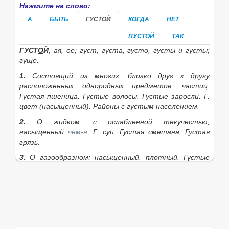
Нажмите на слово:
А
БЫТЬ
ГУСТОЙ
КОГДА
НЕТ
ПУСТОЙ
ТАК
ГУСТ
О
Й
, ая, ое; густ, густа, густо, густы
и
густы;
гуще.
1.
Состоящий из многих, близко друг к другу
расположенных однородных предметов, частиц.
Густая пшеница. Густые волосы. Густые заросли. Г.
цвет
(насыщенный).
Районы с густым населением.
2.
О жидком: с ослабленной текучестью,
насыщенный
чем-н.
Г. суп. Густая сметана. Густая
грязь.
3.
О газообразном: насыщенный, плотный.
Густые
облака. Г. мрак
(полная темнота).
4.
О низком звуке, голосе: полнозвучный.
Г. бас.
|
сущ.
густота
, ы,
ж.
Если нужное слово из пословицы
Когда есть, так
густо, а нет, так пусто.
отсутствует в