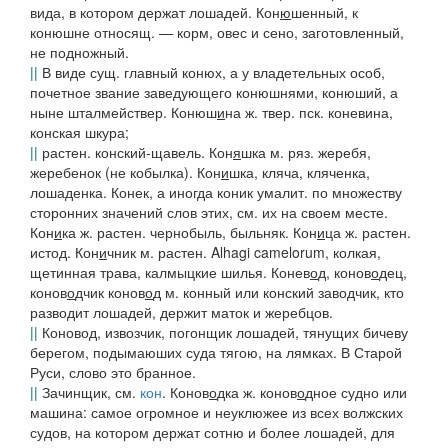
вида, в котором держат лошадей.
Кон
ю
шенный
, к
конюшне относящ. —
корм
, овес и сено, заготовленный,
не подножный.
||
В виде сущ. главный конюх, а у владетельных особ,
почетное звание заведующего конюшнями,
конюший
, а
ныне шталмействер.
Конюш
и
на
ж.
твер. пск.
коневина,
конская шкура;
||
растен. конский-щавель.
Кон
я
шка
м.
ряз.
жеребя,
жеребенок (не
кобылка
).
Кон
и
шка
, кляча, кляченка,
лошаденка.
Конек
, а иногда
коник
умалит. по множеству
сторонних значений слов этих, см. их на своем месте.
Кон
и
ка
ж. растен. чернобыль, быльняк.
Кон
и
ца
ж. растен.
истод.
Кон
и
чник
м. растен. Alhagi camelorum, колкая,
щетинная трава, калмыцкие шилья.
Конев
о
д
,
конов
о
дец
,
конов
о
дчик
конов
о
д
м. конный или конский заводчик, кто
разводит лошадей, держит маток и жеребцов.
||
Коновод
, извозчик, погонщик лошадей, тянущих бичеву
берегом, подымаюших суда тягою, на лямках. В
Старой
Руси,
слово это бранное.
||
Зачинщик, см.
кон
.
Конов
о
дка
ж.
конов
о
дное
судно или
машина: самое огромное и неуклюжее из всех волжских
судов, на котором держат сотню и более лошадей, для