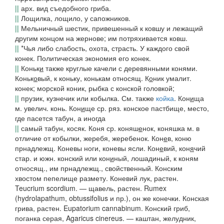
||
арх.
вид съедобного гриба.
||
Лощилка, лощило, у сапожников.
||
Мельничный шестик, привешенный к ковшу и лежащий
другим концом на жернове; им потряхивается ковш.
||
*Чья либо слабость, охота, страсть.
У каждого свой
конек
.
Политическая экономия его конек
.
||
Коньк
и
также круглые качели с деревянными конями.
Коньк
о
вый
, к коньку, конькам относящ.
К
о
ник
умалит.
конек;
морской коник
, рыбка с конской головкой;
||
прузик, кузнечик или кобылка. См. также
койка
.
Кон
и
ща
м. увелич. конь.
Кон
и
ще
ср.
ряз.
конское пастбище, место,
где пасется табун, а иногда
||
самый табун, косяк.
Коня
ср.
коняш
е
нок
,
коняшка
м. в
отличие от кобылки, жеребя, жеребенок.
Кон
е
в
, коню
прнадлежщ.
Коневы ноги, коневы ясли
.
Кон
е
вий, кон
я
чий
стар. и
южн.
конский
или
кон
и
ный
, лошадиный, к коням
относящ., им прнадлежщ., свойственный.
Конским
хвостом пепелище размету
.
Коневий лук
, растен.
Teucrium scordium. —
щавель
, растен. Rumex
(hydrolapathum, obtussifolius и пр.), он же
конечки
.
Конская
грива,
растен. Eupatorium cannabinum.
Конский гриб
,
поганка серая, Agaricus cinereus. —
каштан
, желудник,