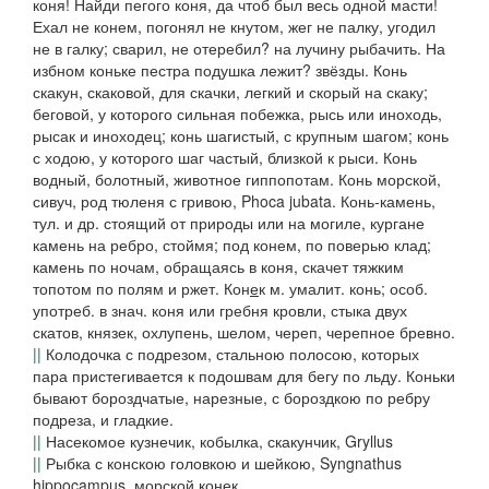
коня! Найди пегого коня, да чтоб был весь одной масти!
Ехал не конем, погонял не кнутом, жег не палку, угодил
не в галку; сварил, не отеребил?
на лучину рыбачить.
На
избном коньке пестра подушка лежит?
звёзды.
Конь
скакун, скаковой
, для скачки, легкий и скорый на скаку;
беговой
, у которого сильная побежка, рысь или иноходь,
рысак и иноходец;
конь шагистый
, с крупным шагом;
конь
с ходою
, у которого шаг частый, близкой к рыси.
Конь
водный
,
болотный
, животное гиппопотам.
Конь морской
,
сивуч, род тюленя с гривою, Phoca jubata.
Конь-камень
,
тул.
и др. стоящий от природы или на могиле, кургане
камень на ребро, стоймя; под
конем
, по поверью клад;
камень по ночам, обращаясь в коня, скачет тяжким
топотом по полям и ржет.
Кон
е
к
м. умалит.
конь
; особ.
употреб. в знач. коня или гребня кровли, стыка двух
скатов, князек, охлупень, шелом, череп, черепное бревно.
||
Колодочка с подрезом, стальною полосою, которых
пара пристегивается к подошвам для бегу по льду.
Коньки
бывают
бороздчатые, нарезные
, с бороздкою по ребру
подреза, и
гладкие
.
||
Насекомое кузнечик, кобылка, скакунчик, Gryllus
||
Рыбка с конскою головкою и шейкою, Syngnathus
hippocampus, морской конек.