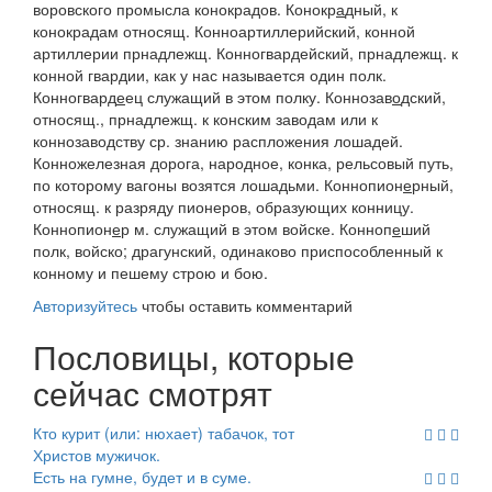
воровского промысла конокрадов.
Конокр
а
дный
, к
конокрадам относящ.
Конноартиллерийский
, конной
артиллерии прнадлежщ.
Конногвардейский
, прнадлежщ. к
конной гвардии, как у нас называется один полк.
Конногвард
е
ец
служащий в этом полку.
Коннозав
о
дский
,
относящ., прнадлежщ. к конским заводам или к
коннозаводству
ср. знанию распложения лошадей.
Конножелезная дорога
, народное,
конка
, рельсовый путь,
по которому вагоны возятся лошадьми.
Коннопион
е
рный
,
относящ. к разряду пионеров, образующих конницу.
Коннопион
е
р
м. служащий в этом войске.
Конноп
е
ший
полк
,
войско
; драгунский, одинаково приспособленный к
конному и пешему строю и бою.
Авторизуйтесь
чтобы оставить комментарий
Пословицы, которые
сейчас смотрят
Кто курит (или: нюхает) табачок, тот
Христов мужичок.
Есть на гумне, будет и в суме.