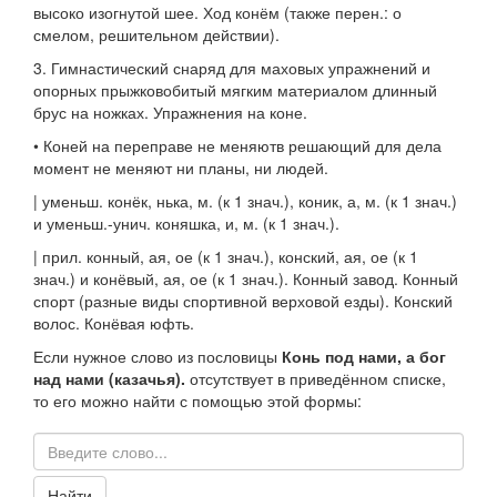
высоко изогнутой шее.
Ход конём
(также
перен.
: о
смелом, решительном действии).
3.
Гимнастический снаряд для маховых упражнений и
опорных прыжковобитый мягким материалом длинный
брус на ножках.
Упражнения на коне.
•
Коней на переправе не меняют
в решающий для дела
момент не меняют ни планы, ни людей.
|
уменьш.
конёк
, нька,
м.
(к 1
знач.
),
коник
, а,
м.
(к 1
знач.
)
и уменьш.-унич.
коняшка
, и,
м.
(к 1
знач.
).
|
прил.
конный
, ая, ое (к 1
знач.
),
конский
, ая, ое (к 1
знач.
)
и
конёвый
, ая, ое (к 1
знач.
).
Конный завод. Конный
спорт
(разные виды спортивной верховой езды).
Конский
волос. Конёвая юфть.
Если нужное слово из пословицы
Конь под нами, а бог
над нами (казачья).
отсутствует в приведённом списке,
то его можно найти с помощью этой формы:
Найти