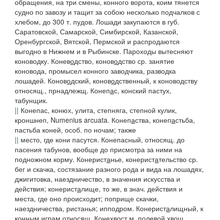
обращения, на три смены, конного ворота, коим тянется
судно по завозу и тащит за собою несколько подчалков с
хлебом, до 300 т. пудов. Лошади закупаются в губ.
Саратовской, Самарской, Симбирской, Казанской,
Оренбургской, Вятской, Пермской и распродаются
выгодно в Нижнем и в Рыбинске.
Пароходы вытесняют
коноводку
.
Конев
о
дство, конов
о
дство
ср. занятие
коновода, промысел конного заводчика, разводка
лошадей.
Конов
о
дский, конов
о
дственный
, к коноводству
относящ., прнадлежщ.
Конеп
а
с
, конский пастух,
табунщик.
||
Конепас, конюх,
улита, степняга, степной кулик,
кроншнеп, Numenius arcuata.
Конеп
а
ства, конеп
а
стьба
,
пастьба коней, особ. по ночам; также
||
место, где кони пасутся.
Конепасный
, относящ. до
пасения табунов, вообще до присмотра за ними на
подножном корму.
Конерист
а
нье, конерист
а
тельство
ср.
бег и скачка, состязание разного рода и вида на лошадях,
джигитовка, наездничество, в значения искусства и
действия;
конерист
а
лище
, то же, в знач. действия и
места, где оно происходит; поприще скачки,
наездничества, ристанья; ипподром.
Конерист
а
лищный
, к
конным играм относящ.
Конехв
о
ст
м. полевой хвощ,