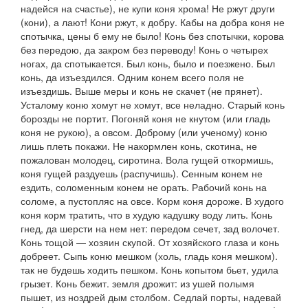
надейся на счастье), не купи коня хрома! Не ржут други
(
кони), а лают! Кони ржут, к добру. Кабы на добра коня не
спотычка, цены б ему не было! Конь без спотычки, корова
без передою, да закром без переводу! Конь о четырех
ногах, да спотыкается. Был конь, было и поезжено. Был
конь, да изъездился. Одним конем всего поля не
изъездишь. Выше меры и конь не скачет
(
не прянет).
Усталому коню хомут не хомут
, все неладно.
Старый конь
борозды не портит. Погоняй коня не кнутом
(или
гладь
коня не рукою), а овсом. Доброму
(или
ученому
)
коню
лишь плеть покажи. Не накормлен конь, скотина, не
пожалован молодец, сиротина. Вола гущей откормишь,
коня гущей раздуешь
(
распучишь). Сенным конем не
ездить, соломенным конем не орать. Рабочий конь на
соломе, а пустопляс на овсе. Корм коня дороже. В худого
коня корм тратить, что в худую кадушку воду лить. Конь
гнед, да шерсти на нем нет: передом сечет, зад волочет.
Конь тощой — хозяин скупой. От хозяйского глаза и конь
добреет. Сыпь коню мешком
(
холь, гладь коня мешком).
так не будешь ходить пешком. Конь копытом бьет, удила
грызет. Конь бежит. земля дрожит: из ушей полымя
пышет, из ноздрей дым столбом. Седлай порты, надевай