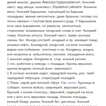
дикий каштан, дерево Aesculus hyppocastanum.
Конский
хвост
, вид хвоща, конехвост, Equisetum palustre.
Кониное
мясо
.
Конский барышник
, торгующий из барыша
лошадьми; звание непочетное, даже бранное, потому что
тесно связано с плутовством разного рода. У барышиков
есть свои выражения, по ремеслу, непонятные
сторонним: искаженные татарские слова и счет.
Коневий
товар
.
Конячье копыто
.
Конский хвост, грива; конская
скачка, бег
. Иногда употреб.
кон
е
вый
и пр.
коневый товар
,
коневья юфть.
Конев
а
тый, кон
я
стый
, на коня похожий
видом или побежкою, тупотнею и пр.
Кон
е
вина, кон
и
на
или
кон
я
тина
ж. кобылятина, конское, лошадиное мясо;
||
конская шкура.
Кон
е
вник
м. стар. конный ратник;
||
пск.
работник у невода, с лошадью.
К
о
нязь
вершник;
к
о
нник
всадник, конный воин, кавалерист.
||
В ночную конязем ездит
;
чередовой конязь, ряз. тамб.
чередовой табунщик, стерегущий лошадей.
||
Перм.
сарай для конской сбруи. См.
коник
.
К
о
нница
ж.
собират. конное войско, кавалерия, верховая рать.
К
о
нный
, к коням относящ.; верховой, сидящий на коне,
или у кого есть верховая лошадь.
Конная площадь
,
конный базар, рынок.
Конный бег, ристанье
.
Конный