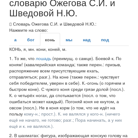
словарю Ожегова С.И. и
Шведовой Н.Ю.
Словарь Ожегова С.И. и Шведовой Н.Ю.:
Нажмите на слово:
а
бог
конь
мы
над
под
КОНЬ
, я,
мн.
кони, коней,
м.
1.
То же, что
лошадь
(
преимущ.
о самце).
Боевой к. По
коням!
(кавалерийская команда; также
перен.
: призыв,
распоряжение всем присутствующим ехать,
отправляться;
разг.
).
На коне
(также
перен.
: чувствует
себя победителем, уверен в себе).
К.-огонь
(о горячем и
быстром коне).
С чужого коня среди грязи долой
(
посл.
).
К. о четырёх ногах, да спотыкается
(
посл.
о том, что
ошибаться может каждый).
Погоняй коня не кнутом, а
овсом
(
посл.
).
Не в коня корм
(о том, что не идёт на
пользу
кому-н.;
прост.
).
К. не валялся у
кого-н.
(ничего
ещё не начато, не готово; разг.; Пора начинать, а у них
ещё и к. не валялся.).
2.
В шахматах: фигура, изображающая конскую голову на