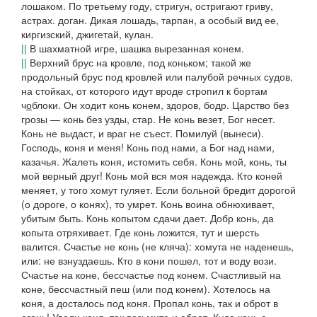
лошаком
. По третьему году,
стригун
, остригают гриву,
астрах. доган
. Дикая лошадь,
тарпан
, а особый вид ее,
киргизский,
джигетай
,
кулан
.
||
В шахматной игре, шашка вырезанная конем.
||
Верхний брус на кровле, под
коньком
; такой же
продольный брус под кровлей или палубой речных судов,
на стойках, от которого идут вроде стропил к бортам
ч
о
блоки
.
Он ходит конь конем,
здоров, бодр.
Царство без
грозы — конь без узды
, стар.
Не конь везет, Бог несет.
Конь не выдаст, и враг не съест. Помилуй
(
вынеси).
Господь, коня и меня! Конь под нами, а Бог над нами
,
казачья.
Жалеть коня, истомить себя
.
Конь мой, конь, ты
мой верный друг! Конь мой вся моя надежда. Кто коней
меняет, у того хомут гуляет. Если больной бредит дорогой
(
о дороге, о конях), то умрет. Конь воина обнюхивает,
убитым быть. Конь копытом сдачи дает. Добр конь, да
копыта отряхивает
.
Где конь ложится, тут и шерсть
валится. Счастье не конь
(
не кляча): хомута не наденешь,
или:
не взнуздаешь. Кто в кони пошел, тот и воду вози.
Счастье на коне, бессчастье под конем. Счастливый на
коне, бессчастный пеш
(
или под конем). Хотелось на
коня, а досталось под коня. Пропал конь, так и оброт в