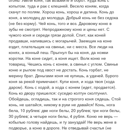
огонь! Увели коня, так возьмите и оброт. Куда конь с
копытом. туда и рак с клешней. Весело коням, когда
скачут по полям. Хорош конь, хорош и датина. Конь до
коня, а молодец до молодца. Добрый конь не без седока
(
не без корму). Чей конь, того и воз. Даровому коню в
зубы не смотрят. Непродажному коню и цены нет. С
чужого коня и середи грязи долой. Спит, как коней
продавши,
напившись с могарычей.
Заемщик на коне
ездит, плательщик на свинье,
ни с месга.
Все люди на
конях, а конный пеш. Прыгнул бы на коня, да ножки
коротки. На коне сидит, а коня ищет. Волк коню не
товарищ. Чешись конь с конем, а свинья с углом. Свинье
коню и рылом под хвост не достать. Конь горбат, не
мерину брат. Деньгами коня не купишь
, а удачей.
Бурого
коня за рекой примечают. Купи коня, и хода твоя
(
хода
даром). Конь с ходой, а хода с конем
(идет, продается).
Конь ко двору пришелся: суседко колтун сколтунил
.
Обойдешь, огладишь, так и на строгого коня сядешь. Стой
конь, не шатайся, никому в руки не давайся! Конь, нога
бела, 10 рублев: две ноги белы, 20 рублев; три ноги белы,
30 рублев; а четыре ноги белы, 4 рубля. Коню не верь —
кобылью голову найдешь, и ту зануздай! Не верь жене в
подворье, а коню в дороге
.
Не отведывай счастья
(
не