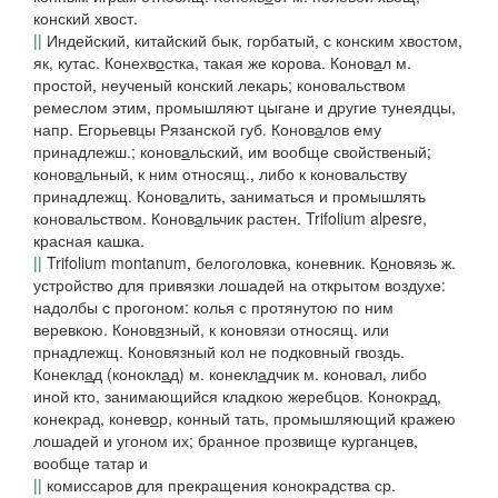
конский хвост.
||
Индейский, китайский бык, горбатый, с конским хвостом,
як, кутас.
Конехв
о
стка
, такая же корова.
Конов
а
л
м.
простой, неученый конский лекарь;
коновальством
ремеслом этим, промышляют цыгане и другие тунеядцы,
напр. Егорьевцы Рязанской губ.
Конов
а
лов
ему
принадлежш.;
конов
а
льский
, им вообще свойственый;
конов
а
льный
, к ним относящ., либо к коновальству
принадлежщ.
Конов
а
лить
, заниматься и промышлять
коновальством.
Конов
а
льчик
растен. Trifolium alpesre,
красная кашка.
||
Trifolium montanum, белоголовка, коневник.
К
о
новязь
ж.
устройство для привязки лошадей на открытом воздухе:
надолбы с прогоном: колья с протянутою по ним
веревкою.
Конов
я
зный
, к коновязи относящ. или
прнадлежщ.
Коновязный кол не подковный гвоздь
.
Конекл
а
д (конокл
а
д)
м.
конекл
а
дчик
м. коновал, либо
иной кто, занимающийся кладкою жеребцов.
Конокр
а
д
,
конекрад
,
конев
о
р
, конный тать, промышляющий кражею
лошадей и угоном их; бранное прозвище курганцев,
вообще татар и
||
комиссаров для прекращения
конокрадства
ср.