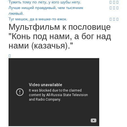
Тужить тому по лету, у кого шубы нету.
Лучше нищий правдивый, чем тысячник
лживый.
Туг мешок, да в мешке-то ежок.
Мультфильм к пословице
"Конь под нами, а бог над
нами (казачья)."