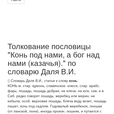
Толкование пословицы
"Конь под нами, а бог над
нами (казачья)." по
словарю Даля В.И.
Словарь Даля В.И., статья к слову
конь
:
КОНЬ
м. стар.
к
о
монь
, славянское.
клюся
, стар. арабс.
фарь; лошадь; лошадь добрая, не кляча: на
юге, сев.
и
в
Сиб
. редко говорят
лошадь
: жеребец или мерин, не
кобыла; особ. верховая лошадь.
Кляча воду возит, лошадь
пашет, конь под седлом
. Годовалый жеребенок,
лоншак
(от
ланской
,
лони
), иногда произн.
лошняк
, и путается с