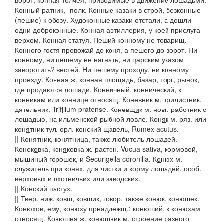
ворот, конная толчея
, приводимые в движение лошадьми.
Конный ратник, -полк. Конные казаки в строй, безконные
(
пешие
)
к обозу. Худоконные казаки отстали, а дошли
одни доброконные. Конная артиллерия,
у коей прислуга
верхом.
Конная статуя
.
Пеший конному не товарищ.
Конного гостя провожай до коня, а пешего до ворот. Ни
конному, ни пешему не нагнать, ни царским указом
заворотить?
вестей.
Ни пешему проходу, ни конному
проезду
.
К
о
нная
ж. конная площадь, базар, торг, рынок,
где продаются лошади.
К
о
нничный, коннический
, к
конникам или коннице относящ.
Кон
е
вник
м. трилистник,
дятельник, Trifjlium pratense.
Коневщ
и
к
м.
новг.
работник с
лошадью, на
ильменской
рыбной ловле.
Кон
я
к
м.
ряз.
или
кон
я
тник
тул. орл.
конский щавель, Rumex acutus.
||
Конятник, конятница
, также любитель лошадей.
Конек
о
вка, кон
я
ковка
ж. растен. Vucua sativa, кормовой,
мышиный горошек, и Securigella coronilla.
К
о
нюх
м.
служитель при конях, для чистки и корму лошадей, особ.
верховых и охотничьих или заводских.
||
Конский пастух.
||
Твер. ниж.
ковш, ковшик, говор. также
конюк
,
конюшек
.
К
о
нюхов
, ему, конюху прнадлежщ.;
к
о
нюший
, к конюхам
относящ.
Кон
ю
шня
ж.
кон
ю
шник
м. строение разного