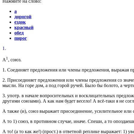
Нажмите на слово:
а
дорогой
ездок
красный
обед
пирог
1.
1
А
,
союз.
1.
Соединяет предложения или члены предложения, выражая пр
2.
Присоединяет предложения или члены предложения со знач
мысли.
На горе дом, а под горой ручей. Было бы болото, а черт
3.
употр.
в начале вопросительных и восклицательных предложен
другими союзами).
А как нам будет весело! А всё-таки я не согл
А также (и)
,
союз
выражает присоединение, усилительное или 
А то
1)
союз
, в противном случае, иначе.
Спеши, а то опоздаешь
А то! (а то как же!)
(
прост.
) в ответной реплике выражает: 1) у