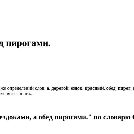
ед пирогами.
же определений слов:
а
,
дорогой
,
ездок
,
красный
,
обед
,
пирог
,
ясняться в них.
ездоками, а обед пирогами." по словарю