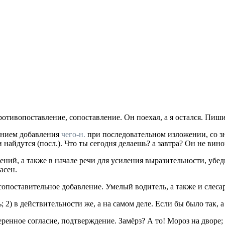
отивопоставление, сопоставление.
Он поехал, а я остался. Пиши
ением добавления
чего-н.
при последовательном изложении, со зн
и найдутся
(
посл.
).
Что ты сегодня делаешь? а завтра? Он не вино
ий, а также в начале речи для усиления выразительности, убед
асен.
сопоставительное добавление.
Умелый водитель, а также и слесар
;
2) в действительности же, а на самом деле.
Если бы было так, а
веренное согласие, подтверждение.
Замёрз? А то! Мороз на дворе;