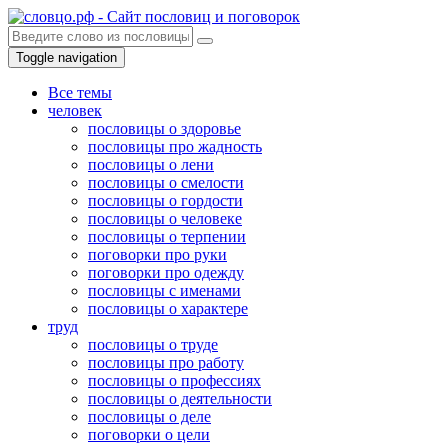
Toggle navigation
Все темы
человек
пословицы о здоровье
пословицы про жадность
пословицы о лени
пословицы о смелости
пословицы о гордости
пословицы о человеке
пословицы о терпении
поговорки про руки
поговорки про одежду
пословицы с именами
пословицы о характере
труд
пословицы о труде
пословицы про работу
пословицы о профессиях
пословицы о деятельности
пословицы о деле
поговорки о цели