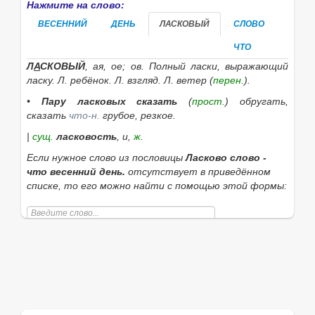
Нажмите на слово:
ВЕСЕННИЙ
ДЕНЬ
ЛАСКОВЫЙ
СЛОВО
ЧТО
Л
А
СКОВЫЙ
, ая, ое; ов. Полный ласки, выражающий
ласку.
Л. ребёнок. Л. взгляд. Л. ветер
(
перен.
).
•
Пару ласковых сказать
(
прост.
) обругать,
сказать
что-н.
грубое, резкое.
|
сущ.
ласковость
, и,
ж.
Если нужное слово из пословицы
Ласково слово -
что весенний день.
отсутствует в приведённом
списке, то его можно найти с помощью этой формы:
Найти