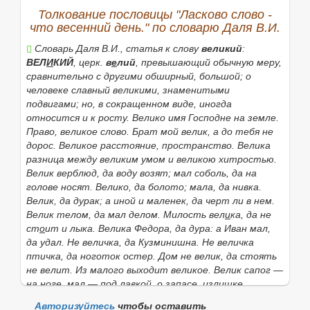
Толкование пословицы "Ласково слово -
что весенний день." по словарю Даля В.И.
Словарь Даля В.И., статья к слову
великий
:
ВЕЛ
И
КИЙ
, церк.
в
е
лий
, превышающий обычную меру,
сравнительно с другими обширный, большой; о
человеке славный великими, знаменитыми
подвигами; но, в сокращенном виде, иногда
относится и к росту.
Велико имя Господне на земле.
Право, великое слово. Брат мой велик, а до тебя не
дорос. Великое расстояние, пространство. Велика
разница между великим умом и великою хитростью.
Велик верблюд, да воду возят; мал соболь, да на
голове носят. Велико, да болото; мала, да нивка.
Велик, да дурак; а иной и маленек, да черт ли в нем.
Велик телом, да мал делом. Милость вел
и
ка, да не
ст
о
ит и лыка. Велика Федора, да дура: а Иван мал,
да удал. Не величка, да Кузминишна. Не величка
птичка, да ноготок остер. Дом не велик, да стоять
не велит. Из малого выходит великое. Велик сапог —
на ноге, мал — под лавкой,
о запасе, излишке.
Великие порядки доводят до великих беспорядков. На
Авторизуйтесь
чтобы оставить