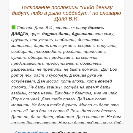
|
сущ.
поддача
, и,
ж.
(к 1, 2 и 3
знач.
).
Толкование пословицы "Либо деньгу
Если нужное слово из пословицы
Либо деньгу дадут,
дадут, либо в рыло поддадут." по словарю
либо в рыло поддадут.
отсутствует в
Даля В.И.
приведённом списке, то его можно найти с помощью
этой формы:
Словарь Даля В.И., статья к слову
давать
:
ДАВ
А
ТЬ
, церк.
да
я
ти; дать, д
а
вывать
что кому;
вручать, отпускать, снабжать, доставлять;
жаловать, дарить или ссужать; вверять, поручать;
Найти
сообщать; производить, рождать, приносить;
сулить, обещать, предлагать; изъявлять,
представлять и предоставлять; дозволять,
разрешать, не претить, не быть помехой.
Дал Бог
рото(че)к, даст и кусо(че)к. Дающая рука не
оскудевает. Дан мосол, хоть гложи, хоть вперед
положи. Не дать взаймы, остуда на время; дать
взаймы, ссора навек. Ему дан с бантом, мне на шею
(Горе от ума).
Даю тебе право. Дай мне слово
молвить. Не дам я тебе дурить. Много ль дает это
именье? Что дал за сапоги? Рожь дала сам-десять.
Дает он, да не даст, обманет. Даю согласие. Не дам
на это благословения. Нам не дают рубить лесу. Дай
ему погулять. Нам не дали помощи. Бог не даст,
Авторизуйтесь
чтобы оставить