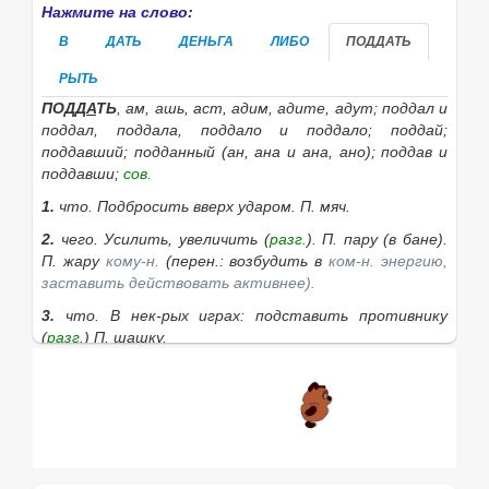
Нажмите на слово:
В
ДАТЬ
ДЕНЬГА
ЛИБО
ПОДДАТЬ
РЫТЬ
ПОДД
А
ТЬ
, ам, ашь, аст, адим, адите, адут; поддал
и
поддал, поддала, поддало
и
поддало; поддай;
поддавший; подданный (ан, ана
и
ана, ано); поддав
и
поддавши;
сов.
1.
что.
Подбросить вверх ударом.
П. мяч.
2.
чего.
Усилить, увеличить (
разг.
).
П. пару
(в бане).
П. жару
кому-н.
(перен.: возбудить в
ком-н. энергию,
заставить действовать активнее).
3.
что.
В нек-рых играх: подставить противнику
(
разг.
)
П. шашку.
4.
кому.
Ударить
кого-н.
(
прост.
).
5.
Выпить спиртного (
прост.
).
Вечером приятели
здорово поддали.
|
несов.
поддавать
, даю, даёшь; давай; давая.