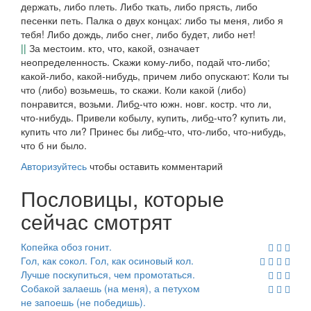
держать, либо плеть. Либо ткать, либо прясть, либо
песенки петь. Палка о двух концах: либо ты меня, либо я
тебя! Либо дождь, либо снег, либо будет, либо нет!
||
За местоим. кто, что, какой, означает
неопределенность.
Скажи кому-либо, подай что-либо;
какой-либо
, какой-нибудь, причем
либо
опускают:
Коли ты
что
(
либо
)
возьмешь, то скажи. Коли какой
(
либо
)
понравится, возьми.
Либ
о
-что
южн. новг. костр.
что ли,
что-нибудь.
Привели кобылу, купить, либ
о
-что?
купить ли,
купить что ли?
Принес бы либ
о
-что
, что-либо, что-нибудь,
что б ни было.
Авторизуйтесь
чтобы оставить комментарий
Пословицы, которые
сейчас смотрят
Копейка обоз гонит.
Гол, как сокол. Гол, как осиновый кол.
Лучше поскупиться, чем промотаться.
Собакой залаешь (на меня), а петухом
не запоешь (не победишь).