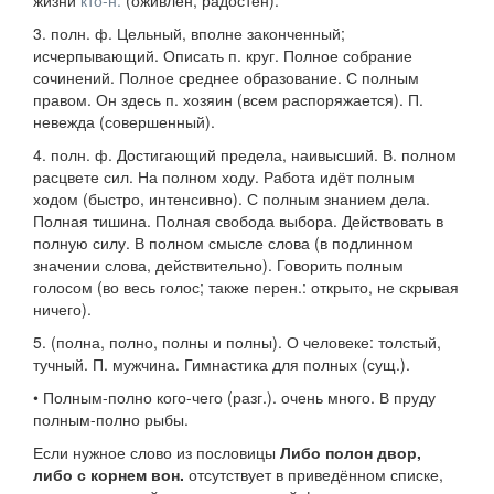
жизни
кто-н.
(оживлён, радостен).
3.
полн. ф.
Цельный, вполне законченный;
исчерпывающий.
Описать п. круг. Полное собрание
сочинений. Полное среднее образование. С полным
правом. Он здесь п. хозяин
(всем распоряжается).
П.
невежда
(совершенный).
4.
полн. ф.
Достигающий предела, наивысший.
В. полном
расцвете сил. На полном ходу. Работа идёт полным
ходом
(быстро, интенсивно).
С полным знанием дела.
Полная тишина. Полная свобода выбора. Действовать в
полную силу. В полном смысле слова
(в подлинном
значении слова, действительно).
Говорить полным
голосом
(во весь голос; также
перен.
: открыто, не скрывая
ничего).
5.
(полна, полно, полны
и
полны). О человеке: толстый,
тучный.
П. мужчина. Гимнастика для полных
(
сущ.
).
•
Полным-полно
кого-чего
(
разг.
). очень много.
В пруду
полным-полно рыбы.
Если нужное слово из пословицы
Либо полон двор,
либо с корнем вон.
отсутствует в приведённом списке,