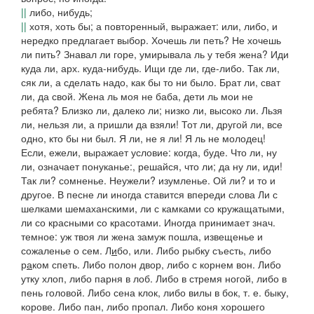
||
либо, нибудь;
||
хотя, хоть бы; а повторенный, выражает: или, либо, и
нередко предлагает выбор.
Хочешь ли петь? Не хочешь
ли пить? Знавал ли горе, умирывала ль у тебя жена? Иди
куда ли, арх.
куда-нибудь.
Ищи где ли
, где-либо.
Так ли,
сяк ли, а сделать надо
, как бы то ни было.
Брат ли, сват
ли, да свой. Жена ль моя не баба, дети ль мои не
ребята? Близко ли, далеко ли; низко ли, высоко ли. Льзя
ли, нельзя ли, а пришли да взяли! Тот ли, другой ли
, все
одно, кто бы ни был.
Я ли, не я ли! Я ль не молодец!
Если, ежели,
выражает условие: когда, буде.
Что ли, ну
ли
, означает понуканье:,
решайся, что ли; да ну ли, иди!
Так ли?
сомненье.
Неужели?
изумленье.
Ой ли?
и то и
другое. В песне
ли
иногда ставится впереди слова
Ли с
шелками шемаханскими, ли с камками со кружащатыми,
ли со красными со красотами
. Иногда принимает знач.
темное:
уж твоя ли жена замуж пошла
, извещенье и
сожаленье о сем.
Л
и
бо
, или.
Либо рыбку съесть, либо
р
а
ком спеть. Либо полон двор, либо с корнем вон. Либо
утку хлоп, либо парня в лоб. Либо в стремя ногой, либо в
пень головой. Либо сена клок, либо вилы в бок,
т. е. быку,
корове.
Либо пан, либо пропал. Либо коня хорошего