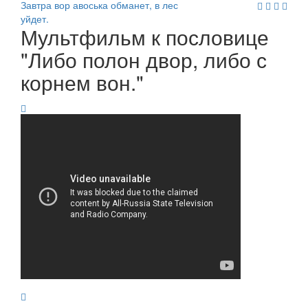
Завтра вор авоська обманет, в лес
уйдет.
Мультфильм к пословице
"Либо полон двор, либо с
корнем вон."