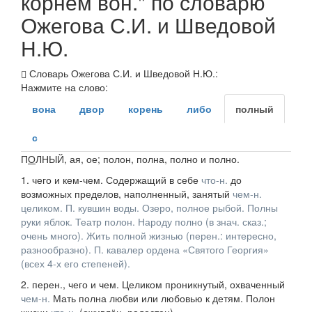
корнем вон." по словарю
Ожегова С.И. и Шведовой
Н.Ю.
Словарь Ожегова С.И. и Шведовой Н.Ю.:
Нажмите на слово:
вона
двор
корень
либо
полный
с
П
О
ЛНЫЙ
, ая, ое; полон, полна, полно
и
полно.
1.
чего
и
кем-чем.
Содержащий в себе
что-н.
до
возможных пределов, наполненный, занятый
чем-н.
целиком.
П. кувшин воды. Озеро, полное рыбой. Полны
руки яблок. Театр полон. Народу полно
(в
знач.
сказ.
;
очень много).
Жить полной жизнью
(
перен.
: интересно,
разнообразно).
П. кавалер ордена «Святого Георгия»
(всех 4-х его степеней).
2.
перен., чего
и
чем.
Целиком проникнутый, охваченный
чем-н.
Мать полна любви
или
любовью к детям. Полон