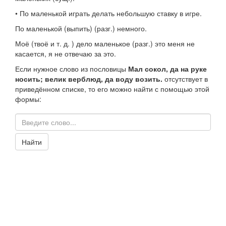
•
По маленькой играть
делать небольшую ставку в игре.
По маленькой
(выпить) (
разг.
) немного.
Моё (твоё
и т. д.
) дело маленькое
(
разг.
) это меня не
касается, я не отвечаю за это.
Если нужное слово из пословицы
Мал сокол, да на руке
носить; велик верблюд, да воду возить.
отсутствует в
приведённом списке, то его можно найти с помощью этой
формы:
Найти