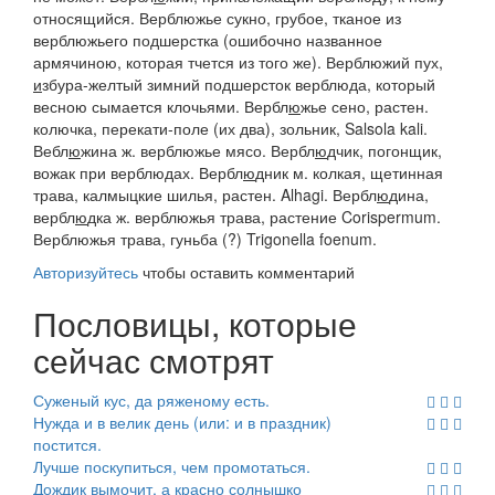
относящийся.
Верблюжье сукно,
грубое, тканое из
верблюжьего подшерстка (ошибочно названное
армячиною,
которая тчется из того же).
Верблюжий пух,
и
збура-желтый зимний подшерсток верблюда, который
весною сымается клочьями.
Вербл
ю
жье сено
, растен.
колючка, перекати-поле (их два), зольник, Salsola kali.
Вебл
ю
жина
ж. верблюжье мясо.
Вербл
ю
дчик
, погонщик,
вожак при верблюдах.
Вербл
ю
дник
м. колкая, щетинная
трава, калмыцкие шилья, растен. Alhagi.
Вербл
ю
дина,
вербл
ю
дка
ж.
верблюжья трава,
растение Corispermum.
Верблюжья трава,
гуньба (?) Trigonella foenum.
Авторизуйтесь
чтобы оставить комментарий
Пословицы, которые
сейчас смотрят
Суженый кус, да ряженому есть.
Нужда и в велик день (или: и в праздник)
постится.
Лучше поскупиться, чем промотаться.
Дождик вымочит, а красно солнышко