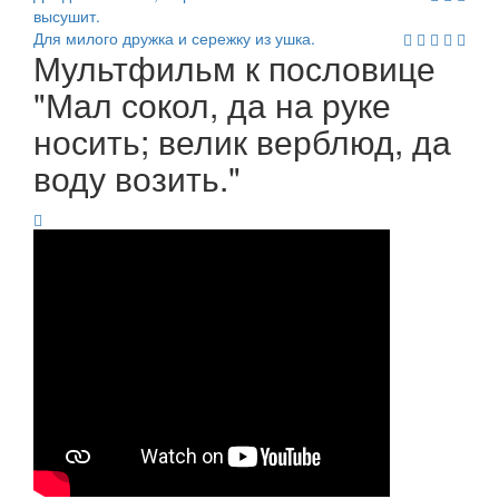
высушит.
Для милого дружка и сережку из ушка.
Мультфильм к пословице
"Мал сокол, да на руке
носить; велик верблюд, да
воду возить."