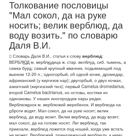
Толкование пословицы
"Мал сокол, да на руке
носить; велик верблюд, да
воду возить." по словарю
Даля В.И.
Словарь Даля В.И., статья к слову
верблюд
:
ВЕРБЛ
Ю
Д
м.
вербл
ю
дица
ж. стар. велблуд,
сиб.
тымень, а
самка бур
а
; самый крупный жвачник, подымающий под
вьюком 12-20 п.;
одногорбый,
об одной кочке, дромедар,
африканский
(
у киргизов нар); двугорбый,
о двух кочках,
азиатский
(
киргизский тюэ);
первый Camelus dromedarius,
второй Camelus bactrianus, но остовы, костяки их
одинаковы. У наших иногородцев
нары
редки.
Верблюж
е
нок
м. верблюжий жеребенок.
И верблюда на
о
броти водят. Мал сокол, да на руке носит; велик
верблюд, да воду возит. Велик верблюд, да воду возят;
мал сокол, да на голове носят. Лег верблюд, так
приехали,
верблюд ложится под ношей, когда уже встать
не может.
Вербл
ю
жий
, приналежащий верблюду, к нему