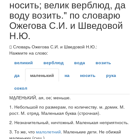
носить; велик верблюд, да
воду возить." по словарю
Ожегова С.И. и Шведовой
Н.Ю.
Словарь Ожегова С.И. и Шведовой Н.Ю.:
Нажмите на слово:
великий
верблюд
вода
возить
да
маленький
на
носить
рука
сокол
М
А
ЛЕНЬКИЙ
, ая, ое; меньше.
1.
Небольшой по размерам, по количеству.
м. домик. М.
рост. М. отряд. Маленькая буква
(строчная).
2.
Незначительный, ничтожный.
Маленькая неприятность.
3.
То же, что
малолетний
.
Маленькие дети. Не обижай
маленьких
(
сущ.
).