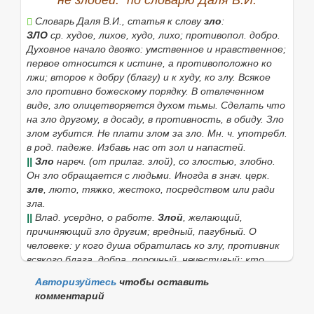
не злодей." по словарю Даля В.И.
Словарь Даля В.И., статья к слову
зло
:
ЗЛО
ср. худое, лихое, худо, лихо; противопол.
добро.
Духовное начало двояко:
умственное
и
нравственное
;
первое относится к
истине
, а противоположно ко
лжи
; второе к добру (благу) и к худу, ко
злу
.
Всякое
зло противно божескому порядку.
В отвлеченном
виде,
зло
олицетворяется духом тьмы.
Сделать что
на зло другому
, в досаду, в противность, в обиду.
Зло
злом
губится. Не плати злом за зло
. Мн. ч. употребл.
в род. падеже.
Избавь нас от зол и напастей.
||
Зло
нареч. (от прилаг.
злой
), со злостью, злобно.
Он зло обращается с людьми.
Иногда в знач. церк.
зле
, люто, тяжко, жестоко, посредством или ради
зла.
||
Влад.
усердно, о работе.
Злой
, желающий,
причиняющий зло другим; вредный, пагубный. О
человеке: у кого душа обратилась ко злу, противник
всякого блага, добра, порочный, нечестивый: кто
жесток, тешась страданьями других. О животном:
Авторизуйтесь
чтобы оставить
лютый, опасный. Иногда
злой
означает высшую
комментарий
степень подразумеваемого свойства.
Злой