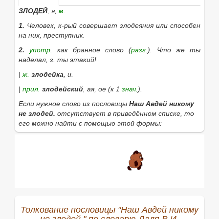
ЗЛОД
Е
Й
, я,
м.
1.
Человек, к-рый совершает злодеяния или способен
на них, преступник.
2.
употр.
как бранное слово (
разг.
).
Что же ты
наделал, з. ты этакий!
|
ж.
злодейка
, и.
|
прил.
злодейский
, ая, ое (к 1
знач.
).
Если нужное слово из пословицы
Наш Авдей никому
не злодей.
отсутствует в приведённом списке, то
его можно найти с помощью этой формы:
Найти
Толкование пословицы "Наш Авдей никому