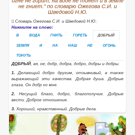
огне не горит, на воде не тонет и в земле
не гниет." по словарю Ожегова С.И. и
Шведовой Н.Ю.
Словарь Ожегова С.И. и Шведовой Н.Ю.:
Нажмите на слово:
В
ВОДА
ГНИТЬ
ГОРЕТЬ
ДОБРЫЙ
ЗЕМЛЯ
И
НА
НАШ
НЕ
ОГОНЬ
ТОНУТЬ
Д
О
БРЫЙ
, ая, ое; добр, добра, добро, добры
и
добры.
1.
Делающий добро другим, отзывчивый, а также
выражающий эти качества.
Добрая душа. Добрые
глаза. Он добр ко мне.
2.
Несущий благо, добро, благополучие.
Добрые
вести. Доброе отношение.
3.
Хороший, нравственный.
Добрые дела.
4.
Дружески близкий, милый.
Наши добрые друзья.
Мой д. знакомый.
5.
Хороший, отличный.
В добром здоровье
кто-н.