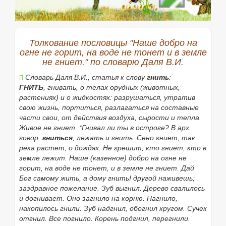
(вполне здоров). Д. конь. Д. товар. Д. молодец.
Добрая традиция. Доброе старое время (о прошлом;
ирон.). Оставить по себе добрую память.
6.
Безукоризненный, честный.
Толкование пословицы "Наше добро на
Доброе имя.
огне не горит, на воде не тонет и в земле
7.
Действительно такой большой, не меньший, чем
не гниет." по словарю Даля В.И.
то, что указывается существительным или
числительным (
Словарь Даля В.И., статья к слову
разг.
).
Осталось добрых десять
гнить
:
километров. Съел добрых полбуханки.
ГНИТЬ
,
гнивать,
о телах орудных (животных,
растениях) и о жидкостях: разрушаться, утратив
•
Будьте добры, будь добр
1) форма вежливого
свою жизнь, портиться, разлагаться на составные
обращения с просьбой.
Будьте добры, позвоните
части свои, от действия воздуха, сырости и тепла.
позже;
2) выражение подчёркнутого и настойчивого
Живое не гниет
. *
Гнивал ли ты
в
остроге? В арх.
требования.
Будь добр, оставь меня в покое.
говор.
гниться
, лежать и гнить.
Сено гниет, так
Доброго здоровья
река растет
, о дождях.
приветствие при прощании с
Не грешит, кто гниет
, кто в
пожеланием благополучия.
земле лежит.
Наше
(
казенное
)
добро на огне не
горит, на воде не тонет, и в земле не гниет
.
Дай
В добрый час!
пожелание удачи.
Бог самому жить, а дому гнить!
другой наживешь;
В добрый путь
заздравное пожелание.
пожелание отъезжающему, а также
Зуб выгнил
.
Дерево свалилось
(
и догнивает. Оно загнило на корню. Нагнило,
перен.
) пожелание успеха в
каком-н. начинании.
накопилось гнили.
Зуб надгнил, обогнил кругом. Сучек
Добрый малый
(
разг.
) о неплохом человеке.
отгнил. Все погнило. Корень подгнил, перегнили.