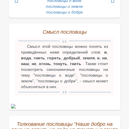
пословицы о воде
пословицы о земле
пословицы о добре
Смысл пословицы
Смысл этой пословицы можно понять из
приведённых ниже определений слов:
в
,
вода
,
гнить
,
гореть
,
добрый
,
земля
,
и
,
на
,
наш
,
не
,
огонь
,
тонуть
,
гнить
. Также стоит
посмотреть синонимичные пословицы на
тему "пословицы о воде", "пословицы о
земле", "пословицы о добре", - смысл может
объясняться в них.
Толкование пословицы "Наше добро на