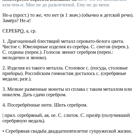
кем-чем-н.
Мне не до развлечений. Ему не до меня.
Не-а
(
прост.
) то же, что нет (в 1
знач.
) (обычно в детской речи).
Замёрз? Не-а!
СЕРЕБР
О
, а,
ср.
1.
Драгоценный блестящий металл серовато-белого цвета.
Чистое с. Ювелирные изделия из серебра. С. снегов
(
перен.
).
С. седины
(
перен.
).
Голосок звенит серебром
(
перен.
:
мелодично и звонко).
2.
Изделия из такого металла.
Столовое с.
(посуда, столовые
приборы).
Российским гимнастам досталось с.
(серебряные
медали;
разг.
).
3.
Мелкие разменные монеты из сплава с таким металлом или
никелем.
Дать сдачи серебром.
4.
Посеребрённые нити.
Шить серебром.
|
прил.
серебряный
, ая, ое.
С. слиток. С. призёр
(получивший
серебряную медаль).
•
Серебряная свадьба
двадцатипятилетие супружеской жизни.