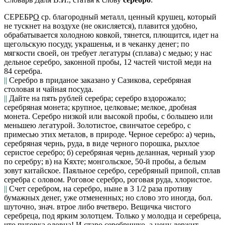
СЕРЕБР
О
ср. благородный металл, ценный крушец, который
не тускнет на воздухе (не окисляется), плавится удобно,
обрабатывается холодною ковкой, тянется, плющится, идет на
щегольскую посуду, украшенья, и в чеканку денег; по
мягкости своей, он требует легатуры (сплава) с медью; у нас
дельное серебро,
законной пробы, 12 частей чистой меди на
84 серебра.
||
Серебро в приданое заказано у Сазикова,
серебряная
столовая и чайная посуда.
||
Дайте на пять рублей серебра; серебро вздорожало;
серебряная монета;
крупное,
целковые;
мелкое,
дробная
монета.
Серебро низкой
или
высокой пробы,
с большею или
меньшею легатурой.
Золотистое, свинчатое серебро,
с
примесью этих металов, в природе.
Черное серебро:
а) чернь,
серебряная чернь, руда, в виде черного порошка, рыхлое
серистое серебро; б) серебряная чернь деланная, черный узор
по серебру; в) на
Кяхте
; монгольское, 50-й пробы, а белым
зовут китайское.
Паяльное серебро,
серебряный припой, сплав
серебра с оловом.
Роговое серебро,
роговая руда, хлористое.
||
Счет серебром, на серебро,
ныне в 3 1/2 раза противу
бумажных денег, уже отмененных; но слово это иногда, бол.
шуточно, знач. втрое либо вчетверо.
Вещичка чистого
серебреца, под ярким золотцем. Только у молодца и серебреца,
что пуговка оловца! И стар
о
серебр
и
шко, а цену держит.