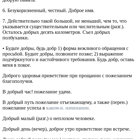
6.
Безукоризненный, честный.
Доброе имя.
7.
Действительно такой большой, не меньший, чем то, что
указывается существительным или числительным (
разг.
).
Осталось добрых десять километров. Съел добрых
полбуханки.
•
Будьте добры, будь добр
1) форма вежливого обращения с
просьбой.
Будьте добры, позвоните позже;
2) выражение
подчёркнутого и настойчивого требования.
Будь добр, оставь
меня в покое.
Доброго здоровья
приветствие при прощании с пожеланием
благополучия.
В добрый час!
пожелание удачи.
В добрый путь
пожелание отъезжающему, а также (
перен.
)
пожелание успеха в
каком-н. начинании.
Добрый малый
(
разг.
) о неплохом человеке.
Добрый день (вечер), доброе утро
приветствие при встрече.