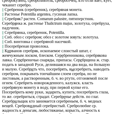
среброкузнец, сребролиятель, сребросечец
, кто отли вает, кует,
чеканит серебро.
||
Сребреник (серебреник),
серебряная монета.
||
Растенье Potentilla argentea, гусиная лапка.
||
Серебряк? растен. Comarum palustre, пятиперстник.
Серебр
я
нка
ж. растенье Thalictrum majus, золотуха,
серебр
у
ха
,
падучник.
||
Серебрянка,
серебреник, Potentilla.
||
Сиб.
обоз с серебром; обоз с золотом зовуть:
золотуха.
||
Сиб.
винтовка с серебряной насечкой.
||
Посеребреная проволока.
||
К
и
рванов серебряк,
ископаемое слоистый шпат, с
жемчужным лоском, блеском.
Сер
е
бренникова, серебрякова
лавка
.
Сер
е
бреничьи
снаряды,
припасы.
Сер
е
брщина
ж. стар.
подать в западной Руси, делившаяся на два вида, на
большую
и
малую
.
Серебр
и
ть
что, посеребрять, в
ы
серебрить, наводить
серебром, покрывать тончайшим слоем серебра, но не
листовым, а растворенным, б. ч. во ртути, отгоняемой после
огнем.
Серебрить новорожденного, калужск.
класть
серебряную монету в воду, при первой купке его.
Посеребрить кому руки,
задарить, купить;
посеребрить глаза,
то же.
серебриться
, страдат.
Серебр
е
нье
действ. по глаг.
Серебр
и
льщик
кто занимается серебреньем, б. ч. медных
вещей.
Сребров
и
дный
серебристый.
Сребролюбие
ср.
жадность к деньгам, любостяжанье, корысть, алчность к