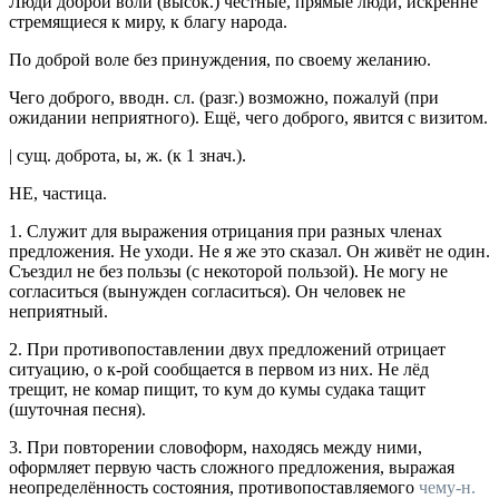
Люди доброй воли
(
высок.
) честные, прямые люди, искренне
стремящиеся к миру, к благу народа.
По доброй воле
без принуждения, по своему желанию.
Чего доброго
,
вводн. сл.
(
разг.
) возможно, пожалуй (при
ожидании неприятного).
Ещё, чего доброго, явится с визитом.
|
сущ.
доброта
, ы,
ж.
(к 1
знач.
).
НЕ
,
частица.
1.
Служит для выражения отрицания при разных членах
предложения.
Не уходи. Не я же это сказал. Он живёт не один.
Съездил не без пользы
(с некоторой пользой).
Не могу не
согласиться
(вынужден согласиться).
Он человек не
неприятный.
2.
При противопоставлении двух предложений отрицает
ситуацию, о к-рой сообщается в первом из них.
Не лёд
трещит, не комар пищит, то кум до кумы судака тащит
(шуточная песня).
3.
При повторении словоформ, находясь между ними,
оформляет первую часть сложного предложения, выражая
неопределённость состояния, противопоставляемого
чему-н.