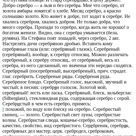
Добро серебро — а льзя и без серебра. Мне что серебро, от
золота амбары ломятся!
о хлебе.
Месяц серебро, а красно
солнышко золото. Кто живет в добре
,
тот ходит в серебре
.
Не
хвались серебром, хвались добром. Не только добра, что
много серебра. Пропади то серебро, когда жить не хорошо!
о
богатом женихе.
Видно, она
с
серебра умывается
(бела,
румяна).
На Стефана поят лошадей, через серебро,
2 авг.
Настрелять дичи серебряною дробью. Вставить кому
серебряные глаза
(или:
серебряный глазок
).
Серебреный
(серебряный)
, вообще, к серебру относящ. Можно различать
серебреный,
к серебру относящ., от
серебряный,
весь из
серебра, из него сделанный, но значенья эти нередко сходятся.
Серебр
е
ный
(
посеребреный, высеребреный
), прич. страдат.
глаг.
серебрить. Сер
е
бреные ряды. Сер
е
бреная руда.
Серебреное блюдо. Серебреный голос,
высокий, звучный и
чистый; в песнях:
серебр
я
н голосок. Золотой мой,
серебряный!
лесть или ласка.
Серебряный, блеск,
зильберглас
(Silberglanz), стекловидная руда, содержащая серебро с серой.
Серебр
и
стый
в чем есть серебро, примесь;
||
похожий, по виду или блеску на серебро.
Серебристый
свинец, — золото. Серебристый свет луны, серебристые
волны. Серебристая слюда,
кошачье-серебро.
серебристость
,
качество, свойство, вид серебристого.
Сер
е
бреник, серебр
я
к,
серебряных дел мастер; церк.
сребродел
,
среброковач,