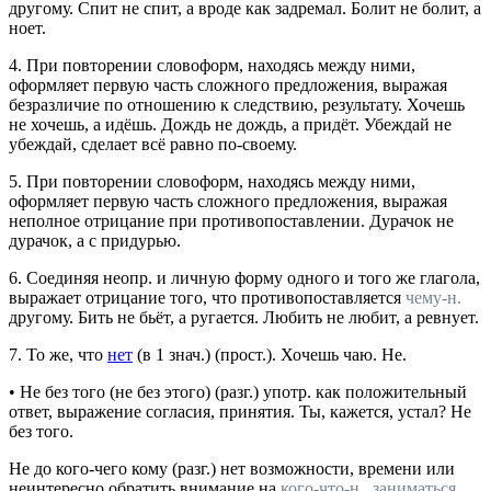
другому.
Спит не спит, а вроде как задремал. Болит не болит, а
ноет.
4.
При повторении словоформ, находясь между ними,
оформляет первую часть сложного предложения, выражая
безразличие по отношению к следствию, результату.
Хочешь
не хочешь, а идёшь. Дождь не дождь, а придёт. Убеждай не
убеждай, сделает всё равно по-своему.
5.
При повторении словоформ, находясь между ними,
оформляет первую часть сложного предложения, выражая
неполное отрицание при противопоставлении.
Дурачок не
дурачок, а с придурью.
6.
Соединяя неопр. и личную форму одного и того же глагола,
выражает отрицание того, что противопоставляется
чему-н.
другому.
Бить не бьёт, а ругается. Любить не любит, а ревнует.
7.
То же, что
нет
(в 1
знач.
) (
прост.
).
Хочешь чаю. Не.
•
Не без того (не без этого)
(
разг.
)
употр.
как положительный
ответ, выражение согласия, принятия.
Ты, кажется, устал? Не
без того.
Не до
кого-чего кому
(
разг.
) нет возможности, времени или
неинтересно обратить внимание на
кого-что-н., заниматься