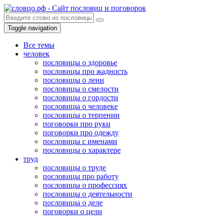
Toggle navigation
Все темы
человек
пословицы о здоровье
пословицы про жадность
пословицы о лени
пословицы о смелости
пословицы о гордости
пословицы о человеке
пословицы о терпении
поговорки про руки
поговорки про одежду
пословицы с именами
пословицы о характере
труд
пословицы о труде
пословицы про работу
пословицы о профессиях
пословицы о деятельности
пословицы о деле
поговорки о цели