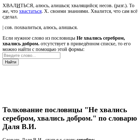
ХВАЛ
И
ТЬСЯ
, алюсь, алишься; хвалящийся;
несов.
(
разг.
). То
же, что
хвастаться
.
Х. своими знаниями. Хвалится, что сам всё
сделал.
|
сов.
похвалиться
, алюсь, алишься.
Если нужное слово из пословицы
Не хвались серебром,
хвались добром.
отсутствует в приведённом списке, то его
можно найти с помощью этой формы:
Найти
Толкование пословицы "Не хвались
серебром, хвались добром." по словарю
Даля В.И.
Словарь Даля В.И., статья к слову
серебро
: