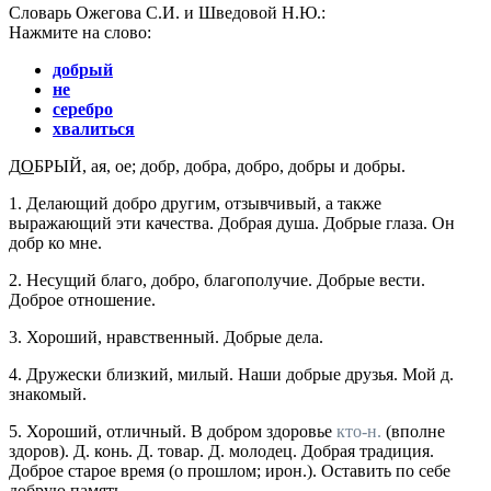
Словарь Ожегова С.И. и Шведовой Н.Ю.:
Нажмите на слово:
добрый
не
серебро
хвалиться
Д
О
БРЫЙ
, ая, ое; добр, добра, добро, добры
и
добры.
1.
Делающий добро другим, отзывчивый, а также
выражающий эти качества.
Добрая душа. Добрые глаза. Он
добр ко мне.
2.
Несущий благо, добро, благополучие.
Добрые вести.
Доброе отношение.
3.
Хороший, нравственный.
Добрые дела.
4.
Дружески близкий, милый.
Наши добрые друзья. Мой д.
знакомый.
5.
Хороший, отличный.
В добром здоровье
кто-н.
(вполне
здоров). Д. конь. Д. товар. Д. молодец. Добрая традиция.
Доброе старое время (о прошлом; ирон.). Оставить по себе
добрую память.