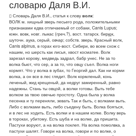
словарю Даля В.И.
Словарь Даля В.И., статья к слову
волк
:
ВОЛК
м. хищный зверь песьего рода, положительными
признаками едва отличаемый от собаки, Canis Lupus;
южн.
вовк,
новг.
лыкас (греч.?),
вост.
татарск. бир
ю
к,
шуточн. а
у
ка, серый, овчар; собств. зверь.
Красный волк
,
Canis alpinus, в горах юго-вост. Сибири, во всем схож с
нашим, но шерсть как лисья, хвост косматее.
Волк
зарезал корову, медведь задрал, бабр унес. Не за то
волка бьют, что сер, а за то, что овцу съел. Волка ноги
кормят. Что у волка в зубах, то Георгий дал. Как ни корми
волка, а он все в лес глядит. Волк кормленый, конь
леченый, жид крещеный, да недруг замиренный,
равно
надежны.
Стань ты овцой, а волки готовы. Выть тебе
волком за твою овечью простоту. Одна была у волка
песенка и ту переняли,
зевать
Так и быть, с волками выть.
Либо с волками выть, либо съедену быть. Волка бояться,
и в лес не ходить. Есть волки и в нашем колке. Волку верь
в тороках,
убитому.
Есть шуба и на волке, да пришита.
Пастухи воруют, а на волка поклеп. На волка помолвка, а
пастухи шалят. Говори на волка, говори и по волке,
о