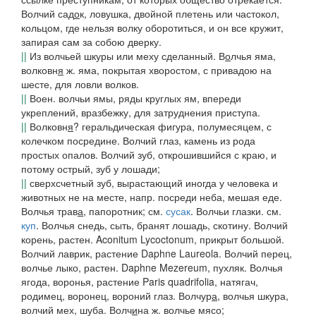
Волчий сад
о
к,
ловушка, двойной плетень или частокол,
кольцом, где нельзя волку оборотиться, и он все кружит,
запирая сам за собою дверку.
||
Из волчьей шкуры или меху сделанный.
В
о
лчья яма,
волковн
я
ж. яма, покрытая хворостом, с привадою на
шесте, для ловли волков.
||
Воен.
волчьи ямы,
ряды круглых ям, впереди
укреплений, вразбежку, для затруднения приступа.
||
Волковн
я
?
геральдическая фигура, полумесяцем, с
колечком посредине.
Волчий глаз,
камень из рода
простых опалов.
Волчий зуб,
открошившийся с краю, и
потому острый, зуб у лошади;
||
сверхсчетный зуб, вырастающий иногда у человека и
животных не на месте, напр. посреди неба, мешая еде.
Волчья трав
а
,
папоротник; см.
сусак
.
Волчьи глазки.
см.
куп
.
Волчья снедь, сыть,
бранят лошадь, скотину.
Волчий
корень,
растен. Aconitum Lycoctonum, прикрыт большой.
Волчий лаврик,
растение Daphne Laureola.
Волчий перец,
волчье лыко,
растен. Daphne Mezereum, пухляк.
Волчья
ягода,
воронья, растение Paris quadrifolia, натягач,
родимец, воронец, вороний глаз.
Волчур
а
, волчья шкура,
волчий мех, шуба.
Волч
и
на
ж. волчье мясо;