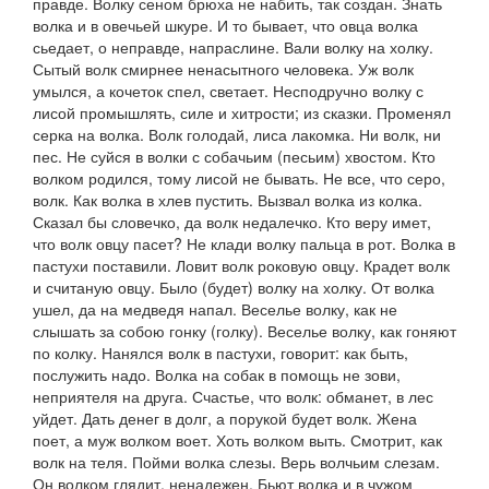
правде.
Волку сеном брюха не набить,
так создан.
Знать
волка и в овечьей шкуре. И то бывает, что овца волка
сьедает,
о неправде, напраслине.
Вали волку на холку.
Сытый волк смирнее ненасытного человека. Уж волк
умылся, а кочеток спел,
светает.
Несподручно волку с
лисой промышлять,
силе и хитрости; из сказки.
Променял
серка на волка. Волк голодай, лиса лакомка. Ни волк, ни
пес. Не суйся в волки с собачьим
(
песьим
)
хвостом. Кто
волком родился, тому лисой не бывать. Не все, что серо,
волк. Как волка в хлев пустить. Вызвал волка из колка.
Сказал бы словечко, да волк недалечко. Кто веру имет,
что волк овцу пасет? Не клади волку пальца в рот
.
Волка в
пастухи поставили. Ловит волк роковую овцу. Крадет волк
и считаную овцу. Было
(
будет
)
волку на холку. От волка
ушел, да на медведя напал. Веселье волку, как не
слышать за собою гонку
(
голку). Веселье волку, как гоняют
по колку. Нанялся волк в пастухи, говорит: как быть,
послужить надо. Волка на собак в помощь не зови,
неприятеля на друга.
Счастье, что волк: обманет, в лес
уйдет. Дать денег в долг, а порукой будет волк. Жена
поет, а муж волком воет. Хоть волком выть. Смотрит, как
волк на теля. Пойми волка слезы. Верь волчьим слезам.
Он волком глядит,
ненадежен.
Бьют волка и в чужом