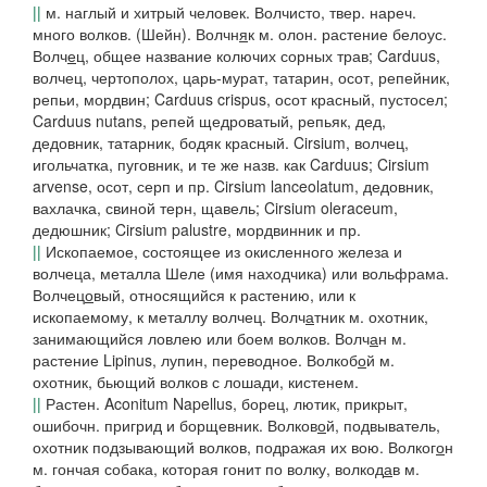
||
м. наглый и хитрый человек.
Волчисто
,
твер.
нареч.
много волков. (Шейн).
Волчн
я
к
м.
олон.
растение белоус.
Волч
е
ц
, общее название колючих сорных трав; Carduus,
волчец, чертополох, царь-мурат, татарин, осот, репейник,
репьи, мордвин; Carduus crispus, осот красный, пустосел;
Carduus nutans, репей щедроватый, репьяк, дед,
дедовник, татарник, бодяк красный. Cirsium, волчец,
игольчатка, пуговник, и те же назв. как Carduus; Cirsium
arvense, осот, серп и пр. Cirsium lanceolatum, дедовник,
вахлачка, свиной терн, щавель; Cirsium oleraceum,
дедюшник; Cirsium palustre, мордвинник и пр.
||
Ископаемое, состоящее из окисленного железа и
волчеца,
металла Шеле (имя находчика) или вольфрама.
Волчец
о
вый
, относящийся к растению, или к
ископаемому, к металлу волчец.
Волч
а
тник
м. охотник,
занимающийся ловлею или боем волков.
Волч
а
н
м.
растение Lipinus, лупин, переводное.
Волкоб
о
й
м.
охотник, бьющий волков с лошади, кистенем.
||
Растен. Aconitum Napellus, борец, лютик, прикрыт,
ошибочн. пригрид и борщевник.
Волков
о
й
, подвыватель,
охотник подзывающий волков, подражая их вою.
Волког
о
н
м. гончая собака, которая гонит по волку,
волкод
а
в
м.