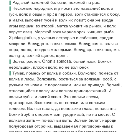
||
Род злой накожной болезни, похожей на рак.
||
Несколько народных игр носят это название:
волк и
гуси, волк и овцы
и пр.; в первой, волк становится с боку,
а матка выгоняет гусей и волк их ловит; она же вроде
игры
коршун
; во второй, матка уходит на рынок, и волк
ворует овец.
Морской волк
черноморск.
хищная рыба
Xiphiasgladius, у ученых острорыл и саблянка; сродни
макрели.
Волч
и
ца
ж. волчья самка.
Волч
и
шня
ж. волчья
нора, логво, гнездо с молодыми.
Волч
а
ср.
волчонок
, мн.
волч
а
та,
волчий щенок, щеня.
||
Волч
а
,
растен. Ononis spinosa, бычий язык.
Волчок
,
небольшой, плохой волк, но не волчонок.
||
Тумак, помесь от волка и собаки.
Волкол
и
с
, помесь от
волка и лисы.
Волков
а
ть
, охотиться за волками, особ. с
ружьем по ночам, с поросенком, или на приваде.
В
о
лчий
,
относящийся к волку или волкам принадлежащий.
И
волчьи зубы, и лисий хвост. Это волчьи слезы,
притворные.
Захохочешь по-волчьи,
или
волчьим
голосом. Волчья пасть, да поповские глаза
, ненасытны.
Волчий зуб и с корнем вон,
уродливый, не на месте.
С
волками жить — по-волчьи выть. Волчий билет,
народн.
полугодовая отсрочка, выдаваемая приговоренным к
ссылке преступникам, от которых общество отрекается.