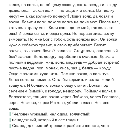
колке;
на волка, по общему закону, охота всегда и всюду
дозволена.
Таскал волк — потащили и волка. Вот волку
несут — а как волка-то понесут! Ловит волк, да ловят и
волка. Ловит и волк, поколе волка не поймают. После нас,
хоть волк траву ешь. Коли конь, да не мой, так волк его
ешь! И волки сыты, и овцы целы. Не первая зима волку
зимовать. По мне Бог с тобой, хоть волком вой. Он волка
чужою собакою травит,
а свою приберегает.
Бежит
волчок, выхвачен бочок?
залавок.
Сто
и
т волк, опаленный
бок?
заслон.
Волк дор
о
гу перебежит к счастью. Девка с
полными ведрами, жид, волк, медведь — добрая встреча;
пустые ведра, поп, монах, лиса, заяц, белка — к худу.
Овце с волками худо жить. Помяни волка, а волк тут.
Легок волк на помине. Стал бы кормить и волка, коли б
траву ел. И больного волка с овцу станет. Волки под
селением
(
зимой), к голоду, недороду. Поймали волка в
Волосатове, тащили волка через Лобково, через Глазково,
через Носково, через Ротково, убили волка в Ногтеве,
вошь.
||
*Человек угрюмый, нелюдим,
волч
и
стый
;
||
ненадежный, который в лес глядит.
||
Снаряд для чистой трепки и разбивки шерсти; черт.