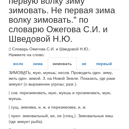
первую волку зиму
зимовать. Не первая зима
волку зимовать." по
словарю Ожегова С.И. и
Шведовой Н.Ю.
Словарь Ожегова С.И. и Шведовой Н.Ю.:
Нажмите на слово:
волк
зима
зимовать
не
первый
ЗИМОВ
А
ТЬ
, мую, муешь;
несов.
Проводить гден. зиму,
жить гден. зимой.
З. на Новой Земле. Показать, где раки
зимуют
(о выражении угрозы;
разг.
).
|
сов.
перезимовать
, мую, муешь
и
прозимовать
, мую,
муешь.
|
сущ.
зимовка
, и,
ж. и
перезимовка
, и,
ж.
|
прил.
зимовальный
, ая, ое (
спец.
).
Зимовальные ямы
(где зимует рыба).