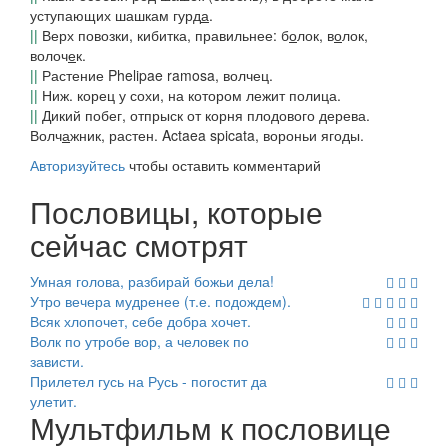
уступающих шашкам
гурд
а
.
||
Верх повозки, кибитка, правильнее: б
о
лок, в
о
лок,
волоч
е
к.
||
Растение Phelipae ramosa, волчец.
||
Ниж.
корец у сохи, на котором лежит полица.
||
Дикий побег, отпрыск от корня плодового дерева.
Волч
а
жник
, растен. Actaea spicata, вороньи ягоды.
Авторизуйтесь
чтобы оставить комментарий
Пословицы, которые
сейчас смотрят
Умная голова, разбирай божьи дела!
Утро вечера мудренее (т.е. подождем).
Всяк хлопочет, себе добра хочет.
Волк по утробе вор, а человек по
зависти.
Прилетел гусь на Русь - погостит да
улетит.
Мультфильм к пословице