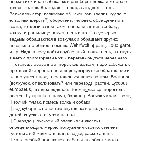
борзая или иная собака, которая берет волка и которою
травят волков.
Волкодав — прав, а людоед — нет.
Волкодл
а
к
стар.
вовкул
а
ка
об.
южн. зап.
(
волк
и
к
у
дла,
т.
е. волчья шерсть?)
о
боротень, человек, обращенный в
волка, который затем также оборачивается в собаку,
кошку, страшилище, в куст, пень и пр. По суеверью,
ведьмы обращаются в вовкулак и обращают других;
поверье это общее, немецк. Wehrfwolf, франц. Loup-garou
и пр. Надо в лесу найти срубленный гладко пень, воткнуть
в него с приговорами нож и перекувырнуться через него
— станешь оборотнем; порыскав волком, надо забежать с
противной стороны пня и перекувырнуться обратно; если
же кто унесет нож, то останешься навек волком.
Волкон
о
г
(
волхун
о
к,
от волхвовать? или перевод), растен. Lycopus
europaeus, шандра водяная.
Волкон
о
жье
ср. переводн.
растен. Lycopodium, плаун, баранец.
Волчок
умалит. волк;
||
волчий тумак, помесь волка и собаки;
||
род кубаря, с полостию внутри, который, для забавы
детей, спускают с гулом на пол.
||
Снарядец, пускаемый вплавь в жидкость и
определяющий, мерою погружения своего, степень
густоты этой жидкости, напр. водки, рассола и пр.
||
Кавк.
особый род шашек (сабель), в доброте мало