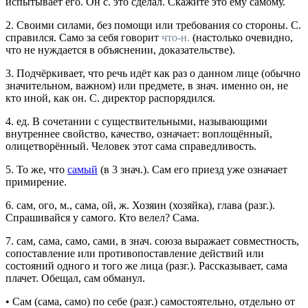
испытывает его.
Он с. это сделал. Скажите это ему самому.
2.
Своими силами, без помощи или требования со стороны.
С.
справился. Само за себя говорит
что-н.
(настолько очевидно,
что не нуждается в объяснении, доказательстве).
3.
Подчёркивает, что речь идёт как раз о данном лице (обычно
значительном, важном) или предмете, в
знач.
именно он, не
кто иной, как он.
С. директор распорядился.
4.
ед.
В сочетании с существительными, называющими
внутреннее свойство, качество, означает: воплощённый,
олицетворённый.
Человек этот сама справедливость.
5.
То же, что
самый
(в 3
знач.
).
Сам его приезд уже означает
примирение.
6.
сам
, ого,
м.,
сама
, ой,
ж.
Хозяин (хозяйка), глава (
разг.
).
Спрашивайся у самого. Кто велел? Сама.
7.
сам, сама, само, сами
,
в знач. союза
выражает совместность,
сопоставление или противопоставление действий или
состояний одного и того же лица (
разг.
).
Рассказывает, сама
плачет. Обещал, сам обманул.
•
Сам (сама, само) по себе
(
разг.
) самостоятельно, отдельно от