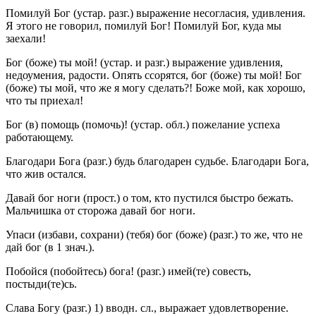
Помилуй Бог
(
устар.
разг.
) выражение несогласия, удивления.
Я этого не говорил, помилуй Бог! Помилуй Бог, куда мы
заехали!
Бог (боже) ты мой!
(
устар.
и
разг.
) выражение удивления,
недоумения, радости.
Опять ссорятся, бог (боже) ты мой! Бог
(боже) ты мой, что же я могу сделать?! Боже мой, как хорошо,
что ты приехал!
Бог (в) помощь (помочь)!
(
устар.
обл.
) пожелание успеха
работающему.
Благодари Бога
(
разг.
) будь благодарен судьбе.
Благодари Бога,
что жив остался.
Давай бог ноги
(
прост.
) о том, кто пустился быстро бежать.
Мальчишка от сторожа давай бог ноги.
Упаси (избави, сохрани) (тебя) бог (боже)
(
разг.
) то же, что не
дай бог (в 1
знач.
).
Побойся (побойтесь) бога!
(
разг.
) имей(те) совесть,
постыди(те)сь.
Слава Богу
(
разг.
) 1)
вводн. сл.
, выражает удовлетворение.