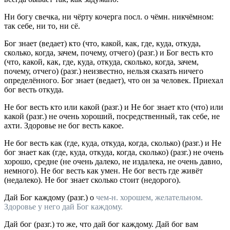
Ни богу свечка, ни чёрту кочерга
посл.
о чёмн. никчёмном:
так себе, ни то, ни сё.
Бог знает (ведает)
кто (что, какой, как, где, куда, откуда,
сколько, когда, зачем, почему, отчего)
(
разг.
) и
Бог весть
кто
(что, какой, как, где, куда, откуда, сколько, когда, зачем,
почему, отчего)
(
разг.
) неизвестно, нельзя сказать ничего
определённого.
Бог знает (ведает), что он за человек. Приехал
бог весть откуда.
Не бог весть
кто
или
какой
(
разг.
) и
Не бог знает
кто (что)
или
какой
(
разг.
) не очень хороший, посредственный, так себе, не
ахти.
Здоровье не бог весть какое.
Не бог весть
как (где, куда, откуда, когда, сколько)
(
разг.
) и
Не
бог знает
как (где, куда, откуда, когда, сколько)
(
разг.
) не очень
хорошо, средне (не очень далеко, не издалека, не очень давно,
немного).
Не бог весть как умен. Не бог весть где живёт
(недалеко).
Не бог знает сколько стоит
(недорого).
Дай Бог каждому
(
разг.
) о
чем-н. хорошем, желательном.
Здоровье у него дай Бог каждому.
Дай бог
(
разг.
) то же, что дай бог каждому.
Дай бог вам