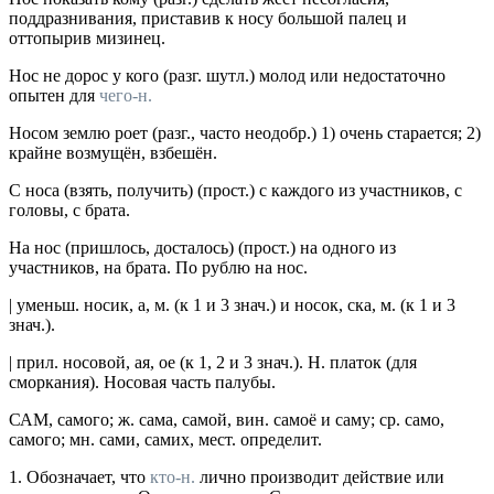
поддразнивания, приставив к носу большой палец и
оттопырив мизинец.
Нос не дорос
у кого
(
разг.
шутл.
) молод или недостаточно
опытен для
чего-н.
Носом землю роет
(
разг.
, часто
неодобр.
) 1) очень старается; 2)
крайне возмущён, взбешён.
С носа
(взять, получить) (
прост.
) с каждого из участников, с
головы, с брата.
На нос
(пришлось, досталось) (
прост.
) на одного из
участников, на брата.
По рублю на нос.
|
уменьш.
носик
, а,
м.
(к 1 и 3
знач.
)
и
носок
, ска,
м.
(к 1 и 3
знач.
).
|
прил.
носовой
, ая, ое (к 1, 2 и 3
знач.
).
Н. платок
(для
сморкания).
Носовая часть палубы.
САМ
, самого;
ж.
сама, самой,
вин.
самоё
и
саму;
ср.
само,
самого;
мн.
сами, самих,
мест. определит.
1.
Обозначает, что
кто-н.
лично производит действие или