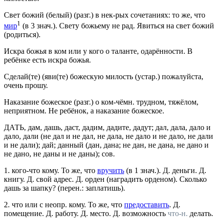
Свет божий (белый)
(
разг.
) в нек-рых сочетаниях: то же, что
1
мир
(в 3
знач.
).
Свету божьему не рад. Явиться на свет божий
(родиться).
Искра божья
в ком
или
у кого
о таланте, одарённости.
В
ребёнке есть искра божья.
Сделай(те) (яви(те) божескую милость
(
устар.
) пожалуйста,
очень прошу.
Наказание божеское
(
разг.
) о ком-чёмн. трудном, тяжёлом,
неприятном.
Не ребёнок, а наказание божеское.
ДАТЬ
, дам, дашь, даст, дадим, дадите, дадут; дал, дала, дало
и
дало, дали (не дал
и
не дал, не дала, не дало
и
не дало, не дали
и
не дали); дай; данный (дан, дана; не дан, не дана, не дано
и
не дано, не даны
и
не даны);
сов.
1.
кого-что кому.
То же, что
вручить
(в 1
знач.
).
Д. деньги. Д.
книгу. Д. свой адрес. Д. орден
(наградить орденом).
Сколько
дашь за шапку?
(
перен.
: заплатишь).
2.
что
или
с неопр. кому.
То же, что
предоставить
.
Д.
помещение. Д. работу. Д. место. Д. возможность
что-н.
делать.