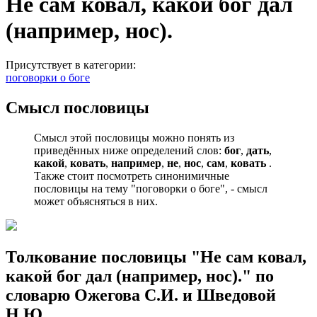
Не сам ковал, какой бог дал
(например, нос).
Присутствует в категории:
поговорки о боге
Смысл пословицы
Смысл этой пословицы можно понять из
приведённых ниже определений слов:
бог
,
дать
,
какой
,
ковать
,
например
,
не
,
нос
,
сам
,
ковать
.
Также стоит посмотреть синонимичные
пословицы на тему "поговорки о боге", - смысл
может объясняться в них.
Толкование пословицы "Не сам ковал,
какой бог дал (например, нос)." по
словарю Ожегова С.И. и Шведовой
Н.Ю.