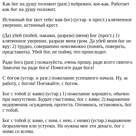
Как бог на душу положит
(
разг.
) небрежно, кое-как.
Работает
как бог на душу положит.
Истинный бог (вот тебе/ вам бог)
(
устар.
и
прост.
) клятвенное
уверение, истинный крест.
(Да) убей (побей, накажи, разрази) (меня) Бог
(
прост.
) 1)
клятвенное уверение, разрази меня гром.
Да убей меня бог не
вру;
2) трудно, совершенно невозможно (понять, поверить,
представить).
Убей бог, не пойму, что происходит.
Ради бога
(
разг.
) пожалуйста, очень прошу, ради всего святого.
Замолчи ты ради бога! Помогите ради бога!
С богом
(
устар.
и
разг.
) пожелание успешного начала.
Ну, за
работу, с богом! Поезжайте, с богом.
Бог с тобой (с вами)
(
устар.
) 1) пожелание хорошего, обычно
при напутствии.
Будьте счастливы, бог с вами;
2) выражение
недоумения, осуждения, протеста.
Опомнись, остановись, бог
с тобой.
Бог с тобой (с вами, с ним, с нею, с ними)
(
устар.
) выражение
безразличия или уступки.
Не нужны мне эти деньги, бог с
ними со всеми.