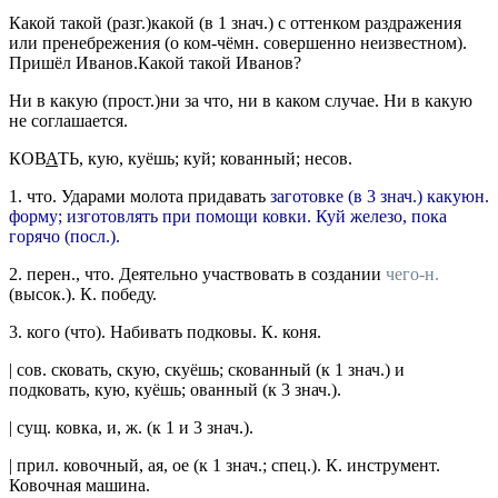
Какой такой
(
разг.
)какой (в 1
знач.
) с оттенком раздражения
или пренебрежения (о ком-чёмн. совершенно неизвестном).
Пришёл Иванов.Какой такой Иванов?
Ни в какую
(
прост.
)ни за что, ни в каком случае.
Ни в какую
не соглашается.
КОВ
А
ТЬ
, кую, куёшь; куй; кованный;
несов.
1.
что.
Ударами молота придавать
заготовке (в 3
знач.
) какуюн.
форму; изготовлять при помощи ковки.
Куй железо, пока
горячо
(
посл.
).
2.
перен., что.
Деятельно участвовать в создании
чего-н.
(
высок.
).
К. победу.
3.
кого (что).
Набивать подковы.
К. коня.
|
сов.
сковать
, скую, скуёшь; скованный (к 1
знач.
)
и
подковать
, кую, куёшь; ованный (к 3
знач.
).
|
сущ.
ковка
, и,
ж.
(к 1 и 3
знач.
).
|
прил.
ковочный
, ая, ое (к 1
знач.
;
спец.
).
К. инструмент.
Ковочная машина.