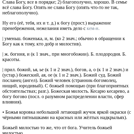
Слава Богу, все в порядке;
2) благополучно, хорошо.
В семье
всё слава Богу. Опять не слава Богу
(опять что-то не так,
неблагополучно).
Ну его (её, тебя, их
и т. д.)
к богу
(
прост.
) выражение
пренебрежения, нежелания иметь дело с
кем-н.
|
уменьш.
боженька
, и,
м.
(ко 2
знач.
; обычно в обращении к
Богу как к тому, кто добр и милостив).
|
ж.
богиня
, и (к 1
знач.
, при многобожии).
Б. плодородия. Б.
красоты.
|
прил.
божий
, ья, ье (к 1 и 2
знач.
),
богов
, а, о (к 1 и 2
знач.
)
и
(
устар.
)
божеский
, ая, ое (к 1 и 2
знач.
).
Божий суд. Божий
посланец
(ангел).
Божий человек
(странник-богомолец,
нищий, юродивый).
С божьей помощью
(при благоприятных
обстоятельствах;
разг.
).
Божеская милость. Кесарю кесарево, а
богу богово
(
посл.
о разумном распределении власти, сфер
влияния).
•
Божья коровка
небольшой летающий жучок яркой окраски (с
чёрными пятнышками на красных или жёлтых надкрыльях).
Божьей милостью
то же, что от бога.
Учитель божьей
милостью.