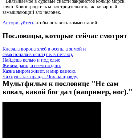
||
Ввязываемое в судовые снасти закраистое кольцо морск.
коуш.
Ковостро
и
тель
м.
костро
и
тельница
ж. коварный,
замышляющий зло человек.
Авторизуйтесь
чтобы оставить комментарий
Пословицы, которые сейчас смотрят
Клевала ворона хлеб в осень, а зимой и
сама попала в осил (т.е. в петлю).
Найдешь келью и под елью.
Живем рано, а сеем поздно.
Казна миром живет, и мир казною.
Чихнул - так правда. Чох на правду.
Мультфильм к пословице "Не сам
ковал, какой бог дал (например, нос)."