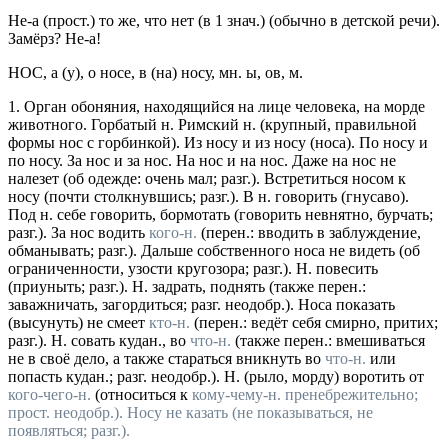
Не-а
(
прост.
) то же, что нет (в 1
знач.
) (обычно в детской речи).
Замёрз? Не-а!
НОС
, а (у), о носе, в (на) носу,
мн.
ы, ов,
м.
1.
Орган обоняния, находящийся на лице человека, на морде
животного.
Горбатый н. Римский н.
(крупный, правильной
формы нос с горбинкой).
Из носу
и
из носу (носа). По носу
и
по носу. За нос
и
за нос. На нос
и
на нос. Даже на нос не
налезет
(об одежде: очень мал;
разг.
).
Встретиться носом к
носу
(почти столкнувшись;
разг.
).
В н. говорить
(гнусаво).
Под н. себе говорить, бормотать
(говорить невнятно, бурчать;
разг.
).
За нос водить
кого-н.
(перен.: вводить в заблуждение,
обманывать; разг.). Дальше собственного носа не видеть (об
ограниченности, узости кругозора; разг.). Н. повесить
(приуныть; разг.). Н. задрать, поднять (также перен.:
заважничать, загордиться; разг. неодобр.). Носа показать
(высунуть) не смеет
кто-н.
(перен.: ведёт себя смирно, притих;
разг.). Н. совать кудан., во
что-н.
(также перен.: вмешиваться
не в своё дело, а также стараться вникнуть во
что-н.
или
попасть кудан.;
разг.
неодобр.
).
Н. (рыло, морду) воротить от
кого-чего-н.
(относиться к
кому-чему-н. пренебрежительно;
прост.
неодобр.
).
Носу не казать
(не показываться, не
появляться;
разг.
).