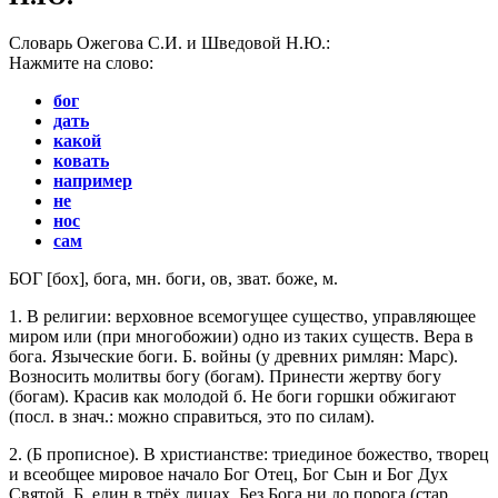
Словарь Ожегова С.И. и Шведовой Н.Ю.:
Нажмите на слово:
бог
дать
какой
ковать
например
не
нос
сам
БОГ
[
бох
], бога,
мн.
боги, ов,
зват.
боже,
м.
1.
В религии: верховное всемогущее существо, управляющее
миром или (при многобожии) одно из таких существ.
Вера в
бога. Языческие боги. Б. войны
(у древних римлян: Марс).
Возносить молитвы богу (богам). Принести жертву богу
(богам). Красив как молодой б. Не боги горшки обжигают
(
посл.
в
знач.
: можно справиться, это по силам).
2.
(Б прописное). В христианстве: триединое божество, творец
и всеобщее мировое начало Бог Отец, Бог Сын и Бог Дух
Святой.
Б. един в трёх лицах. Без Бога ни до порога
(
стар.