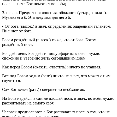
посл.
в
знач.
: Бог помогает во всём).
3.
перен.
Предмет поклонения, обожания (
устар.
,
книжн.
).
Музыка его б. Эта девушка для него б.
•
От бога
(
высок.
) в
знач.
определения: одарённый талантом.
Пианист от бога.
Богом рождённый
(
высок.
) то же, что от бога.
Богом
рождённый поэт.
Бог даёт день, Бог даёт и пищу
афоризм в
знач.
: нужно
спокойно и уверенно жить сегодняшним днём.
Как перед Богом
(сказать, ответить) ничего не утаивая.
Все под Богом ходим
(
разг.
) никто не знает, что может с ним
случиться.
Сам Бог велел
(
разг.
) совершенно необходимо.
На Бога надейся, а сам не плошай
посл.
в
знач.
: во всём нужно
рассчитывать на самого себя.
Человек предполагает, а Бог располагает
посл.
о том, что не
всегда бывает так, как задумано.