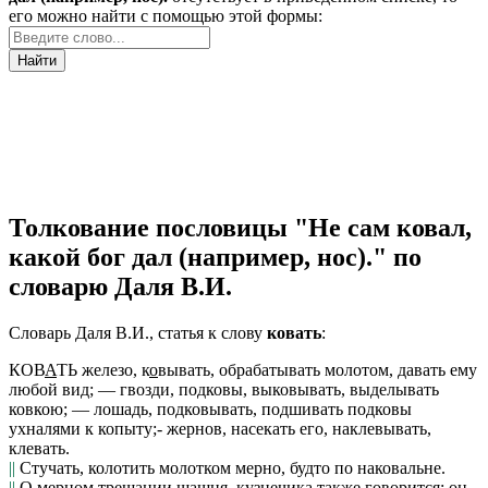
его можно найти с помощью этой формы:
Найти
Толкование пословицы "Не сам ковал,
какой бог дал (например, нос)." по
словарю Даля В.И.
Словарь Даля В.И., статья к слову
ковать
:
КОВ
А
ТЬ
железо
,
к
о
вывать
, обрабатывать молотом, давать ему
любой вид; —
гвозди, подковы
, выковывать, выделывать
ковкою; —
лошадь
, подковывать, подшивать подковы
ухналями к копыту;-
жернов
, насекать его, наклевывать,
клевать.
||
Стучать, колотить молотком мерно, будто по наковальне.
||
О мерном трещании шашня, кузнечика также говорится:
он