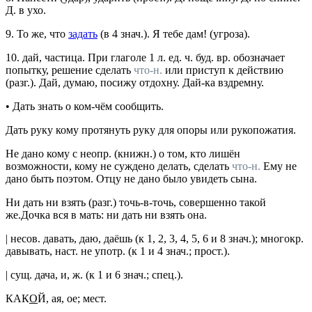
Д. в ухо.
9.
То же, что
задать
(в 4
знач.
).
Я тебе дам!
(угроза).
10.
дай
,
частица.
При глаголе 1 л.
ед. ч.
буд. вр.
обозначает
попытку, решение сделать
что-н.
или приступ к действию
(
разг.
).
Дай, думаю, посижу отдохну. Дай-ка вздремну.
•
Дать знать
о ком-чём
сообщить.
Дать руку
кому
протянуть руку для опоры или рукопожатия.
Не дано
кому с неопр.
(
книжн.
) о том, кто лишён
возможности, кому не суждено делать, сделать
что-н.
Ему не
дано быть поэтом. Отцу не дано было увидеть сына.
Ни дать ни взять
(
разг.
) точь-в-точь, совершенно такой
же.Дочка вся в мать: ни дать ни взять она.
|
несов.
давать
, даю, даёшь (к 1, 2, 3, 4, 5, 6 и 8
знач.
);
многокр.
давывать
,
наст.
не
употр.
(к 1 и 4
знач.
;
прост.
).
|
сущ.
дача
, и,
ж.
(к 1 и 6
знач.
;
спец.
).
КАК
О
Й
, ая, ое;
мест.