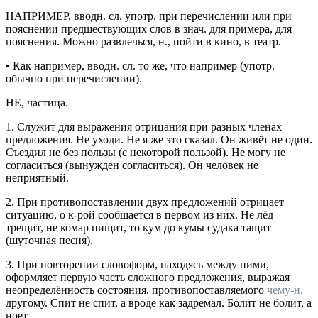
НАПРИМ
Е
Р
,
вводн. сл.
употр.
при перечислении или при
пояснении предшествующих слов в
знач.
для примера, для
пояснения.
Можно развлечься, н., пойти в кино, в театр.
•
Как например
,
вводн. сл.
то же, что например (
употр.
обычно при перечислении).
НЕ
,
частица.
1.
Служит для выражения отрицания при разных членах
предложения.
Не уходи. Не я же это сказал. Он живёт не один.
Съездил не без пользы
(с некоторой пользой).
Не могу не
согласиться
(вынужден согласиться).
Он человек не
неприятный.
2.
При противопоставлении двух предложений отрицает
ситуацию, о к-рой сообщается в первом из них.
Не лёд
трещит, не комар пищит, то кум до кумы судака тащит
(шуточная песня).
3.
При повторении словоформ, находясь между ними,
оформляет первую часть сложного предложения, выражая
неопределённость состояния, противопоставляемого
чему-н.
другому.
Спит не спит, а вроде как задремал. Болит не болит, а
ноет.