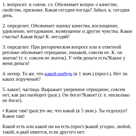
1.
вопросит.
и
союзн. сл.
Обозначает вопрос о качестве,
свойстве, признаке.
Какая сегодня погода? Забыл, к. сегодня
день.
2.
определит.
Обозначает оценку качества, восхищение,
удивление, негодование, возмущение и другие чувства.
Какое
счастье! Какая беда! К. негодяй!
3.
определит.
При риторическом вопросе или в ответной
реплике обозначает отрицание, никакой, совсем не.
К. он
знаток!
(т. е. совсем не знаток).
У тебя деньги есть?Какие у
меня деньги!
4.
неопр.
То же, что
какой-нибудь
(в 1
знач.
) (
прост.
).
Нет ли
каких поручений?
5.
какое!
,
частица.
Выражает уверенное отрицание, совсем
нет, как раз наоборот (
разг.
).
Он богат?Какое!
(т. е. нисколько
не богат).
•
Какое там!
(
разг.
)то же, что какой (в 5
знач.
).
Ты отдохнул?
Какое там!
Какой есть
или
какой ни на есть
(
прост.
)какой угодно, любой,
такой, к-рый имеется, если другого нет.