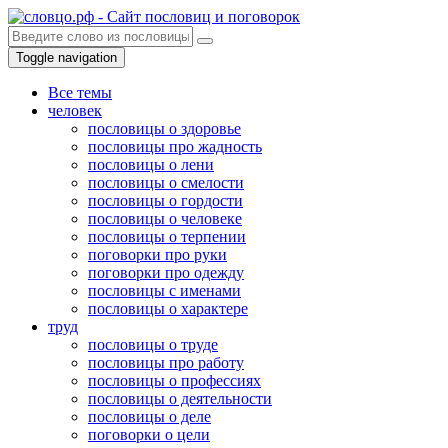
Toggle navigation
Все темы
человек
пословицы о здоровье
пословицы про жадность
пословицы о лени
пословицы о смелости
пословицы о гордости
пословицы о человеке
пословицы о терпении
поговорки про руки
поговорки про одежду
пословицы с именами
пословицы о характере
труд
пословицы о труде
пословицы про работу
пословицы о профессиях
пословицы о деятельности
пословицы о деле
поговорки о цели