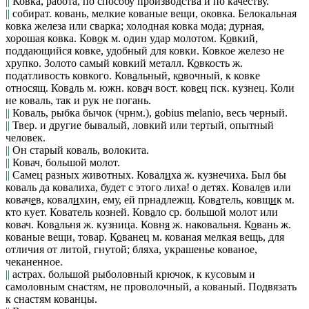
||
Ковка
, работа, по способу производства и по качеству.
||
собират. ковань, мелкие кованые вещи, оковка.
Белокальная
ковка железа
или сварка;
холодная ковка мода; дурная,
хорошая ковка.
Ков
о
к
м. один удар молотом.
К
о
вкий
,
поддающийся ковке, удобный для ковки.
Ковкое железо не
хрупко. Золото самый ковкий металл.
К
о
вкость
ж.
податливость ковкого.
Ков
а
льный, к
о
вочный
, к ковке
относящ.
Ков
а
ль
м.
южн.
ков
а
ч
вост.
ков
е
ц
пск.
кузнец.
Коли
не коваль, так и рук не погань.
||
Коваль
, рыбка бычок (чрнм.), gobius melanio, весь черный.
||
Твер. и другие
бывалый, ловкий или тертый, опытный
человек.
||
Он старый коваль
, волокита.
||
Ковач
, большой молот.
||
Самец разных животных.
Ковал
и
ха
ж. кузнечиха.
Был бы
коваль да ковалиха, будет с этого лиха!
о детях.
Ковал
е
в
или
ковач
е
в, ковал
и
хин
, ему, ей прнадлежщ.
Ков
а
тель, ковщ
и
к
м.
кто кует.
Кователь козней.
Ков
а
ло
ср. большой молот или
ковач.
Ков
а
льня
ж. кузница.
Ковн
я
ж. наковальня.
К
о
вань
ж.
кованые вещи, товар.
К
о
ванец
м. кованая мелкая вещь, для
отличия от литой, гнутой; бляха, украшенье кованое,
чеканенное.
||
астрах.
большой рыболовный крючок, к кусовым и
самоловным снастям, не проволочный, а кованый.
Подвязать
к снастям кованцы
.