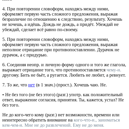
4.
При повторении словоформ, находясь между ними,
оформляет первую часть сложного предложения, выражая
безразличие по отношению к следствию, результату.
Хочешь
не хочешь, а идёшь. Дождь не дождь, а придёт. Убеждай не
убеждай, сделает всё равно по-своему.
5.
При повторении словоформ, находясь между ними,
оформляет первую часть сложного предложения, выражая
неполное отрицание при противопоставлении.
Дурачок не
дурачок, а с придурью.
6.
Соединяя неопр. и личную форму одного и того же глагола,
выражает отрицание того, что противопоставляется
чему-н.
другому.
Бить не бьёт, а ругается. Любить не любит, а ревнует.
7.
То же, что
нет
(в 1
знач.
) (
прост.
).
Хочешь чаю. Не.
•
Не без того (не без этого)
(
разг.
)
употр.
как положительный
ответ, выражение согласия, принятия.
Ты, кажется, устал? Не
без того.
Не до
кого-чего кому
(
разг.
) нет возможности, времени или
неинтересно обратить внимание на
кого-что-н., заниматься
кем-чем-н.
Мне не до развлечений. Ему не до меня.