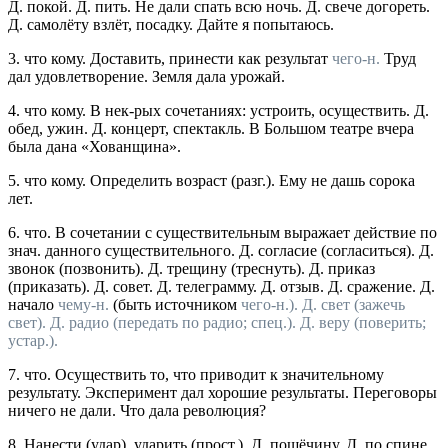
Д. покой. Д. пить. Не дали спать всю ночь. Д. свече догореть.
Д. самолёту взлёт, посадку. Дайте я попытаюсь.
3.
что кому.
Доставить, принести как результат
чего-н.
Труд
дал удовлетворение. Земля дала урожай.
4.
что кому.
В нек-рых сочетаниях: устроить, осуществить.
Д.
обед, ужин. Д. концерт, спектакль. В Большом театре вчера
была дана «Хованщина».
5.
что кому.
Определить возраст (
разг.
).
Ему не дашь сорока
лет.
6.
что.
В сочетании с существительным выражает действие по
знач.
данного существительного.
Д. согласие
(согласиться).
Д.
звонок
(позвонить).
Д. трещину
(треснуть).
Д. приказ
(приказать).
Д. совет. Д. телеграмму. Д. отзыв. Д. сражение. Д.
начало
чему-н.
(быть источником
чего-н.).
Д. свет
(зажечь
свет).
Д. радио
(передать по радио;
спец.
).
Д. веру
(поверить;
устар.
).
7.
что.
Осуществить то, что приводит к значительному
результату.
Эксперимент дал хорошие результаты. Переговоры
ничего не дали. Что дала революция?
8.
Нанести (удар), ударить (
прост.
).
Д. пощёчину. Д. по спине.