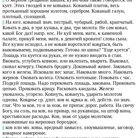
кует. Этих гвоздей я не ковывал. Кованый платок
, весь
протканный хорошим золотом, серебром.
Кованый галун
,
плотный, сплошной.
||
На юге, кованый
знач. пестрый, чубарый, рябой, крапчатый.
Ковать в два, в три кулака
, в два, три молота.
Не сам ковал,
какой Бог дал!
напр. нос.
Не куй меня, мати, к каменной
палате, прикуй меня, мати, к девичей кровати!
слова сына.
Все кузни исходил, а не ковам воротился!
ков
а
ться
, быть
выковываему, подковываему.
Готова ли шина? "Еще куется".
Лошадь эта куется на руках
, ее не нужно вводить в стан.
Вковать
, углубить ковкою, или вклепать, вварить.
Выковал,
сковал кочергу. Оковать бродягу. Доковывай живее. Заковать
кого в железа. Исковали вес запас. Наковали много. Наковать
жернов. Оковать колеса. Отковать потоньше. Поковать с час.
Подкуй лошадь. Надо перековать лошадь, закована. Приковать
цепью. Проковать крицу. Расковать кандалы. Железо
уковалось,
угорело.
Ковн
у
ть, кован
у
ть
, ударить молотом
однова.
Ков
а
нье
ср. длит.
ков
м.
к
о
вка
ж. об. действ. по знач.
глаг.
Что за ков, то и за нож,
не припас дорог, работа.
На свечу
Богу, на соль, на ков, на привар, на рукавицы, на штоф вина
,
крестьянские расходы.
Ков
, знак от удара молотком;
накованные на жерновах бороздки;
||
ков
или мн.
ковы
, вредный замысел, злоумышленье, заговор,
коварное намерение.