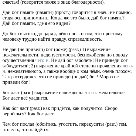
счастья!
(говорится также в знак благодарности).
Дай бог память (памяти)
(
прост.
) говорится в
знач.
: не помню,
стараюсь припомнить.
Когда же это было, дай бог память?
Дай бог памяти, где я его видел?
До Бога высоко, до царя далёко
посл.
о том, что простому
человеку трудно найти правду, справедливость.
Не дай (не приведи) бог (боже)
(
разг.
) 1) выражение
нежелательности, недопустимости, беспокойства по поводу
осуществления
чего-н.
Не дай бог заболеть! Не приведи бог
заблудиться!;
2) выражение крайней степени проявления
чего-
н.
нежелательного, а также вообще о ком-чёмн. очень плохом.
Так рассердился, что не приведи (не дай) бог! Мороз не
приведи бог!
Бог даст
(
разг.
) выражение надежды на
что-н.
желательное.
Бог даст всё уладится.
Как бог даст
(
разг.
) как придётся, как получится.
Скоро
вернёшься? Как бог даст.
Чем бог послал (обойтись, угостить, перекусить)
(
разг.
) тем,
что есть, что найдётся.