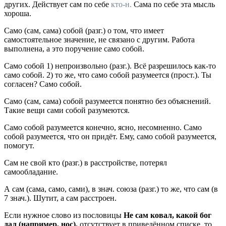
других.
Действует сам по себе
кто-н.
Сама по себе эта мысль
хороша.
Само (сам, сама) собой
(
разг.
) о том, что имеет
самостоятельное значение, не связано с другим.
Работа
выполнена, а это поручение само собой.
Само собой
1) непроизвольно (
разг.
).
Всё разрешилось как-то
само собой.
2) то же, что само собой разумеется (
прост.
).
Ты
согласен? Само собой.
Само (сам, сама) собой разумеется
понятно без объяснений.
Такие вещи сами собой разумеются.
Само собой разумеется
конечно, ясно, несомненно.
Само
собой разумеется, что он придёт. Ему, само собой разумеется,
помогут.
Сам не свой
кто
(
разг.
) в расстройстве, потерял
самообладание.
А сам (сама, само, сами)
,
в знач. союза
(
разг.
) то же, что сам (в
7
знач.
).
Шутит, а сам расстроен.
Если нужное слово из пословицы
Не сам ковал, какой бог
дал (например, нос).
отсутствует в приведённом списке, то