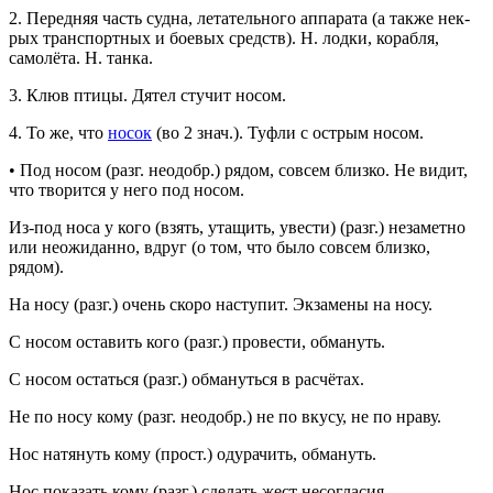
2.
Передняя часть судна, летательного аппарата (а также нек-
рых транспортных и боевых средств).
Н. лодки, корабля,
самолёта. Н. танка.
3.
Клюв птицы.
Дятел стучит носом.
4.
То же, что
носок
(во 2
знач.
).
Туфли с острым носом.
•
Под носом
(
разг.
неодобр.
) рядом, совсем близко.
Не видит,
что творится у него под носом.
Из-под носа
у кого
(взять, утащить, увести) (
разг.
) незаметно
или неожиданно, вдруг (о том, что было совсем близко,
рядом).
На носу
(
разг.
) очень скоро наступит.
Экзамены на носу.
С носом оставить
кого
(
разг.
) провести, обмануть.
С носом остаться
(
разг.
) обмануться в расчётах.
Не по носу
кому
(
разг.
неодобр.
) не по вкусу, не по нраву.
Нос натянуть
кому
(
прост.
) одурачить, обмануть.
Нос показать
кому
(
разг.
) сделать жест несогласия,