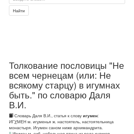
Найти
Толкование пословицы "Не
всем чернецам (или: Не
всякому старцу) в игумнах
быть." по словарю Даля
В.И.
Словарь Даля В.И., статья к слову
игумен
:
ИГ
У
МЕН
м.
иг
у
менья
ж. настоятель, настоятельница
монастыря.
Игумен саном ниже архимандрита.
||
Игум
е
н
м.
сиб.
небольшая птица из рода куликов,