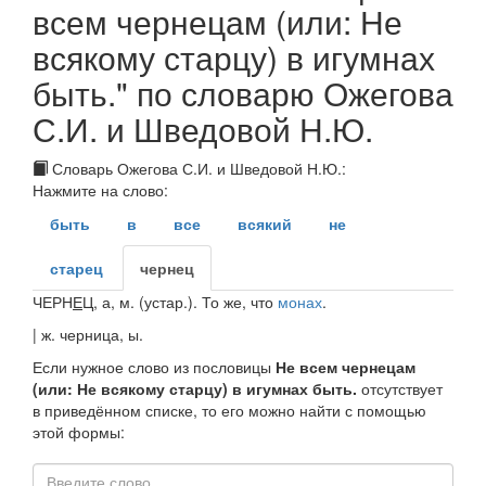
всем чернецам (или: Не
всякому старцу) в игумнах
быть." по словарю Ожегова
С.И. и Шведовой Н.Ю.
Словарь Ожегова С.И. и Шведовой Н.Ю.:
Нажмите на слово:
быть
в
все
всякий
не
старец
чернец
ЧЕРН
Е
Ц
, а,
м.
(
устар.
). То же, что
монах
.
|
ж.
черница
, ы.
Если нужное слово из пословицы
Не всем чернецам
(или: Не всякому старцу) в игумнах быть.
отсутствует
в приведённом списке, то его можно найти с помощью
этой формы: