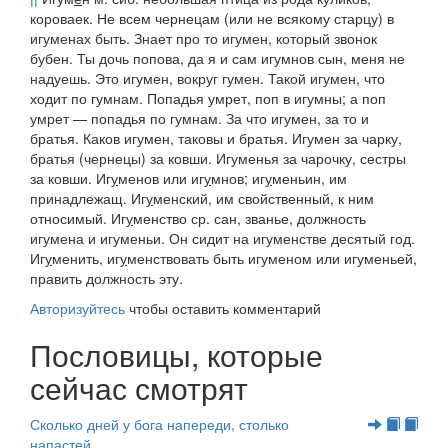
короваек.
Не всем чернецам
(или
не всякому старцу
)
в
игуменах быть. Знает про то игумен, который звонок
бубен. Ты дочь попова, да я и сам игумнов сын,
меня не
надуешь.
Это игумен, вокруг гумен. Такой игумен, что
ходит по гумнам. Попадья умрет, поп в игумны; а поп
умрет — попадья по гумнам. За что игумен, за то и
братья. Каков игумен, таковы и братья. Игумен за чарку,
братья
(
чернецы
)
за ковши. Игуменья за чарочку, сестры
за ковши.
Иг
у
менов
или
иг
у
мнов
;
иг
у
меньин
, им
принадлежащ.
Иг
у
менский
, им свойственный, к ним
относимый.
Иг
у
менство
ср. сан, званье, должность
игумена и игуменьи.
Он сидит на игуменстве десятый год.
Иг
у
менить, иг
у
менствовать
быть игуменом или игуменьей,
править должность эту.
Авторизуйтесь
чтобы оставить комментарий
Пословицы, которые
сейчас смотрят
Сколько дней у бога напереди, столько
напастей.