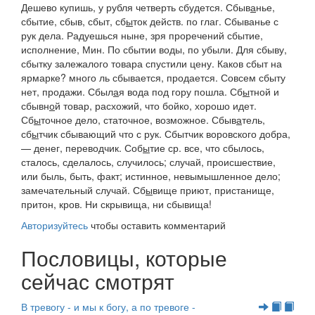
Дешево купишь, у рубля четверть сбудется.
Сбыв
а
нье,
сбытие, сбыв, сбыт, сб
ы
ток
действ. по глаг.
Сбыванье с
рук дела. Радуешься ныне, зря проречений сбытие,
исполнение, Мин.
По сбытии воды
, по убыли.
Для сбыву,
сбытку залежалого товара спустили цену. Каков сбыт на
ярмарке?
много ль сбывается, продается.
Совсем сбыту
нет,
продажи.
Сбыл
а
я
вода под гору пошла.
Сб
ы
тной
и
сбывн
о
й
товар, расхожий, что бойко, хорошо идет.
Сб
ы
точное
дело
, статочное, возможное.
Сбыв
а
тель,
сб
ы
тчик
сбывающий что с рук.
Сбытчик воровского добра,
— денег
, переводчик.
Соб
ы
тие
ср. все, что сбылось,
сталось, сделалось, случилось; случай, происшествие,
или быль, быть, факт; истинное, невымышленное дело;
замечательный случай.
Сб
ы
вище
приют, пристанище,
притон, кров.
Ни скрывища, ни сбывища!
Авторизуйтесь
чтобы оставить комментарий
Пословицы, которые
сейчас смотрят
В тревогу - и мы к богу, а по тревоге -