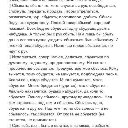
||
Сбывать, сбыть
что, кого, спускать с рук, освободиться,
спихнуть, передать, продать, чтобы отделаться,
развязаться,
кур.
сб
ы
хать
; противопол.
добыть. Сбыли
беду, что худую жену. Плохой товар сбывай, хороший
наживай. Всех бед не сбудешь: одну сбудешь, десять
набудешь. А только бы с рук сбыть. Нам лишь бы сбыть,
да на слепого купца угодить.
сбываться
быть сбываему.
И
плохой товар сбудется. Ныне чаи плохо сбываются,
не
идут с рук.
||
Исполняться, совершаться, делаться, случаться по
думаному, гаданому, предположенному.
Не всякое
пророчество сбывается. Предчувствие мое сбылось. Кому
вынется, тому сбудется, не минуется,
подблюдная песня.
Хвали сон, когда сбудется. Много думается, мало
сбудется. Много бредится
(чудится),
мало сбудется.
Хвалько нахвалится, будько набудется, да коли то
сбудется! Одному сбылось, другому привиделось. Над
кем стряслось, над тем и сбылось. Сбылось одно,
сбудется и другое. Над кем что не сбывалось — а не
сбывалось, так сбудется. От слова не сбудется
(
не
станется, не прикинется
).
||
Сев.
избыться, быть в остатке, в излишке, в избытке.