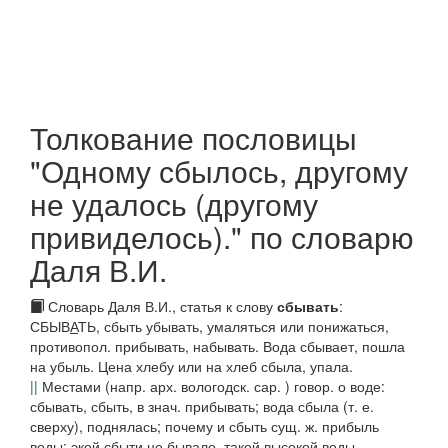
Толкование пословицы
"Одному сбылось, другому
не удалось (другому
привиделось)." по словарю
Даля В.И.
Словарь Даля В.И., статья к слову
сбывать
:
СБЫВ
А
ТЬ,
сбыть
убывать, умаляться или понижаться,
противопол.
прибывать, набывать. Вода
сбывает, пошла
на убыль.
Цена хлебу
или
на хлеб сбыла
, упала.
||
Местами (напр.
арх. вологодск. сар.
) говор. о воде:
сбывать, сбыть,
в знач. прибывать;
вода сбыла
(т. е.
сверху
), поднялась; почему и
сбыть
сущ. ж. прибыль
воды;
экой сбыти не бывало,
такой высокой воды.