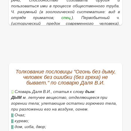
речи, способностью создавать орудия и
пользоваться ими в процессе общественного труда.
Ч. разумный
(в зоологической систематике: вид в
отряде приматов;
спец.
).
Первобытный ч.
(исторический предок современного человека).
Биологическая природа человека. Духовный мир
человека. Я ч., и ничто человеческое мне не чуждо
(афоризм).
Ч. это звучит гордо
(афоризм).
Рабочий ч.
Учёный ч. Честный ч. Пять человек. Ч. с большой
буквы
(высоких моральных достоинств).
Молодой ч.
(о юноше, молодом мужчине, обычно в обращении).
Будь человеком!
(веди себя по-человечески;
разг.
).
Вот ч.!
(о том, кто вызывает удивление теми или
Толкование пословицы "Огонь без дыму,
иными своими качествами, поступками;
разг.
).
Все
человек без ошибки (без греха) не
мы люди, все человеки
(никто не лишён человеческих
бывает." по словарю Даля В.И.
слабостей;
шутл.
).
Словарь Даля В.И., статья к слову
дым
:
2.
В России при крепостном праве: дворовый слуга,
ДЫМ
м. летучее вещество, отделяющееся при
служитель, лакей, а позднее официант, слуга.
горении тела; улетающие остатки горючего тела,
при разложении его на воздухе, огнем.
|
уменьш.
человечек
, чка,
м.
(к 1
знач.
).
||
Очаг;
|
унич.
человечишка
, и,
м.
(к 1
знач.
).
||
курево;
||
дом, изба, двор;
|
прил.
человеческий
, ая, ое (к 1
знач.
)
и
человечий
,