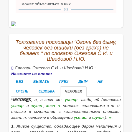
может объясняться в них.
Толкование пословицы "Огонь без дыму,
человек без ошибки (без греха) не
бывает." по словарю Ожегова С.И. и
Шведовой Н.Ю.
Словарь Ожегова С.И. и Шведовой Н.Ю.:
Нажмите на слово:
БЕЗ
БЫВАТЬ
ГРЕХ
ДЫМ
НЕ
ОГОНЬ
ОШИБКА
ЧЕЛОВЕК
ЧЕЛОВ
Е
К
, а,
в знач. мн.
употр.
люди, ей (человеки
устар.
и
шутл.
;
косв. п.
человек, человеками и т. д.
только в сочетании с количественными словами;
зват. п.
человече в обращении
устар.
и
шутл.
),
м.
1.
Живое существо, обладающее даром мышления и