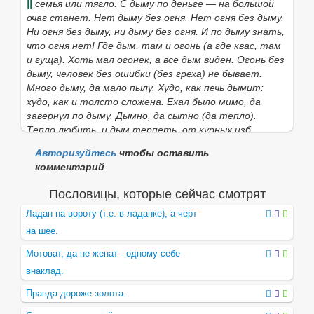
||
семья или тягло.
С дыму по деньге — на большой
ья, ье (к 1
знач.
;
разг.
)
очаг станет. Нет дыму без огня. Нет огня без дыму.
Если нужное слово из пословицы
Огонь без дыму,
Ни огня без дыму, ни дыму без огня. И по дыму знать,
человек без ошибки (без греха) не бывает.
что огня нет! Где дым, там и огонь
(
а где квас, там
отсутствует в приведённом списке, то его можно
и гуща). Хоть мал огонек, а все дым виден. Огонь без
найти с помощью этой формы:
дыму, человек без ошибки
(
без греха
)
не бывает.
Много дыму, да мало пылу. Худо, как печь дымит:
худо, как и толсто сложена. Ехал было мимо, да
завернул по дыму. Дымно, да сытно
(
да тепло).
Найти
Тепло любить, и дым терпеть,
от курных изб.
Бесстыжих глаз и дым неймет. Брань не дым, глаза
Авторизуйтесь
чтобы оставить
не есть. Дом пахнет дымом, гроб ладаном. От
комментарий
хозяина, чтоб пахло ветром, от хозяйки дымом. Дым
с чадом сошелся,
бранчивая чета.
Такой содом, что
Пословицы, которые сейчас смотрят
дым
(
пыль
)
коромыслом
(
столбом). По дыму на бане
Ладан на вороту (т.е. в ладанке), а черт
пару не угадаешь. На Благовещенье под дымом не
сидят,
не готовят горячего и выходят спать в сени
на шее.
и клети.
Дым клубом — к ненастью. Дым без ветра к
Мотоват, да не женат - одному себе
земле, ко снегу
(
летом к дождю); дым столбом, к
ведру. Дым столбом, к морозу. Дым столбом, к ведру,
внаклад.
к морозу, дым волоком, к ненастью. Разложить дым,
Правда дороже золота.
курево.
У нас счет по дымам,
по избам.
Платить
дань
или
подать с дыма. Лен сушен на двух
дымах,