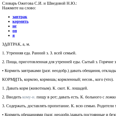
Словарь Ожегова С.И. и Шведовой Н.Ю.:
Нажмите на слово:
завтрак
кормить
не
он
я
З
А
ВТРАК
, а,
м.
1.
Утренняя еда.
Ранний з. З. всей семьей.
2.
Пища, приготовленная для утренней еды.
Сытый з. Горячие з
•
Кормить завтраками
(
разг.
неодобр.
) давать обещания, отклад
КОРМ
И
ТЬ
, кормлю, кормишь; кормленный;
несов., кого (что).
1.
Давать корм (животным).
К. скот. К. лошадей.
2.
Вводить
кому-н.
пищу в рот; давать есть.
К. больного с ложк
3.
Содержать, доставлять пропитание.
К. всю семью. Родители т
•
Кормить обещаниями
(
разг.
неодобр.
)давать постоянные и без