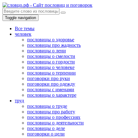
Toggle navigation
Все темы
человек
пословицы о здоровье
пословицы про жадность
пословицы о лени
пословицы о смелости
пословицы о гордости
пословицы о человеке
пословицы о терпении
поговорки про руки
поговорки про одежду
пословицы с именами
пословицы о характере
труд
пословицы о труде
пословицы про работу
пословицы о профессиях
пословицы о деятельности
пословицы о деле
поговорки о цели