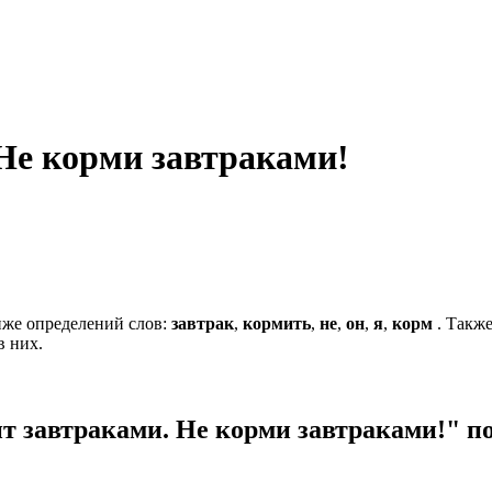
Не корми завтраками!
же определений слов:
завтрак
,
кормить
,
не
,
он
,
я
,
корм
. Такж
в них.
 завтраками. Не корми завтраками!" п