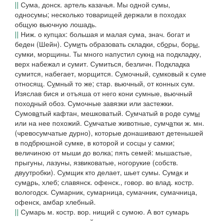
||
Сума, донск.
артель казачья.
Мы одной сумы,
односумы; несколько товарищей держали в походах
общую вьючную лошадь.
||
Ниж.
о купцах: большая и малая сума, знач. богат и
беден (Шейн).
Сум
и
ть
образовать складки, сб
о
ры, бор
ы
,
сумки, морщины.
Ты много напустил сукн
а
на подкладку,
верх набежал и сумит.
Сумиться
, безличн.
Подкладка
сумится,
набегает, морщится.
С
у
мочный, с
у
мковый
к суме
относящ.
С
у
мный
то же; стар. вьючный, от
конных сум
.
Изяслав бися и отъяша от него кони сумные,
вьючный
походный обоз.
Сумочные завязки
или
застежки
.
Сумов
а
тый
кафтан,
мешковатый.
С
у
мчатый
в роде сум
ы
или на нее похожий.
С
у
мчатые
животные
,
сумч
а
тки
ж. мн.
(
чревосумчатые
дурно), которые донашивают детенышей
в подбрюшной сумке, в которой и сосцы у самки;
величиною от мыши до волка; пять семей:
мышастые,
прыгуны, лазуны, язвиковатые, ногорукие
(собств.
двуутробки).
С
у
мщик
кто делает, шьет сумы.
Сум
а
к
и
сум
а
рь
, хлеб; славянск. офенск., говор. во
влад. костр.
вологодск. Сумарник, сумарница
,
сумачник
,
сумачница,
офенск, амбар хлебный.
||
Сумарь
м.
костр. вор.
нищий с сумою.
А вот сумарь