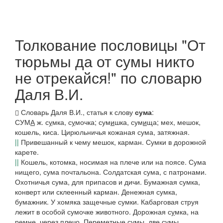
Толкование пословицы "От
тюрьмы да от сумы никто
не отрекайся!" по словарю
Даля В.И.
Словарь Даля В.И., статья к слову
сума
:
СУМ
А
ж. с
у
мка,
с
у
мочка; сум
и
шка, сум
и
ща
; мех, мешок,
кошель, киса.
Цирюльничья кожаная сума,
затяжная.
||
Привешанный к чему мешок, карман.
Сумки в дорожной
карете.
||
Кошель, котомка, носимая на плече или на поясе.
Сума
нищего, сума почтальона. Солдатская сума,
с патронами.
Охотничья сума,
для припасов и дичи.
Бумажная сумка,
конверт или склеенный карман.
Денежная сумка,
бумажник.
У хомяка защечные сумки. Кабарговая струя
лежит в особой сумочке животного. Дорожная с
у
мка,
на
ремне, через плечо.
Переметные сумы,
две сумы,