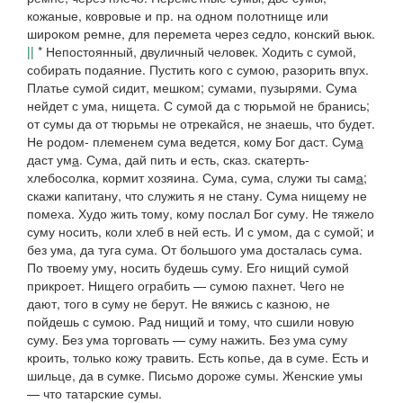
кожаные, ковровые и пр. на одном полотнище или
широком ремне, для перемета через седло, конский вьюк.
||
* Непостоянный, двуличный человек.
Ходить с сумой,
собирать подаяние.
Пустить кого
с
сумою,
разорить впух.
Платье сумой сидит,
мешком;
сумами
, пузырями.
Сума
нейдет с ума
, нищета.
С сумой да с тюрьмой не бранись;
от сумы да от тюрьмы не отрекайся,
не знаешь, что будет.
Не родом- племенем сума ведется, кому Бог даст. Сум
а
даст ум
а
. Сума, дай пить и есть,
сказ. скатерть-
хлебосолка, кормит хозяина.
Сума, сума, служи ты сам
а
;
скажи капитану, что служить я не стану. Сума нищему не
помеха
.
Худо жить тому, кому послал Бог суму. Не тяжело
суму носить, коли хлеб в ней есть. И с умом, да с сумой; и
без ума, да туга сума. От большого ума досталась сума.
По твоему уму, носить будешь суму. Его нищий сумой
прикроет. Нищего ограбить — сумою пахнет. Чего не
дают, того в суму не берут. Не вяжись с казною, не
пойдешь с сумою. Рад нищий и тому, что сшили новую
суму. Без ума торговать — суму нажить. Без ума суму
кроить, только кожу травить. Есть копье, да в суме
.
Есть и
шильце, да в сумке. Письмо дороже сумы. Женские умы
— что татарские сумы.