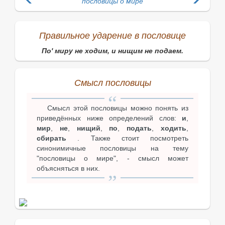
пословицы о мире
Правильное ударение в пословице
По' миру не ходим, и нищим не подаем.
Смысл пословицы
Смысл этой пословицы можно понять из
приведённых ниже определений слов:
и
,
мир
,
не
,
нищий
,
по
,
подать
,
ходить
,
сбирать
. Также стоит посмотреть
синонимичные пословицы на тему
"пословицы о мире", - смысл может
объясняться в них.