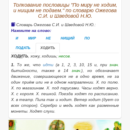
Толкование пословицы "По миру не ходим,
и нищим не подаем." по словарю Ожегова
С.И. и Шведовой Н.Ю.
Словарь Ожегова С.И. и Шведовой Н.Ю.:
Нажмите на слово:
И
МИР
НЕ
НИЩИЙ
ПО
ПОДАТЬ
ХОДИТЬ
ХОД
И
ТЬ
, хожу, ходишь;
несов.
1.
То же, что
идти
(в 1, 2, 3, 10, 15 и, при
знач.
бытийности, также в 14
знач.
), но обозначает
движение, совершающееся не в одно время, не за
один приём или не в одном направлении.
Х. по полю.
Х. по магазинам. Х. под парусами. Часы ходят верно.
Х. с короля. Х. пешкой. Поезда ходят по расписанию.
Х. в театр. Пила так и ходит. Ветер ходит
(дует со
всех сторон).
Серебро и медь ходят как разменные
монеты. Ходят слухи.
2.
Одеваться во
что-н.,
носить
(во 2
знач.
)
что-н.
;
иметь
какой-н.
внешний вид.
Х. в пальто. Х. неряхой.