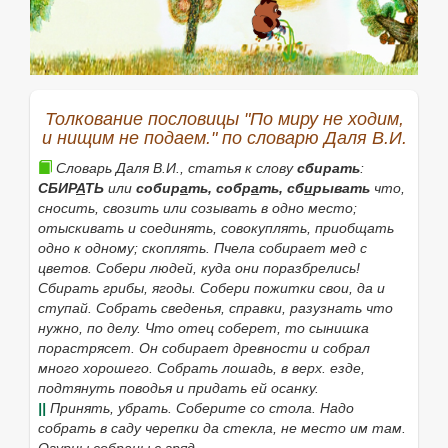
Х. в очках. Х. с бородой, с шевелюрой.
3.
Быть
кем-н., исполнять какиен. обязанности,
находиться в
каком-н. состоянии (
разг.
).
Весь день
хожу грустный. Х. в старостах. Х. в героях
(
ирон.
).
4.
за кем.
Заботиться о
ком-н., ухаживать (
разг.
).
Х.
Толкование пословицы "По миру не ходим,
за больным. Х. за ребёнком.
и нищим не подаем." по словарю Даля В.И.
5.
(1 и 2 л. не
употр.
). О животных: использоваться в
Словарь Даля В.И., статья к слову
сбирать
:
какой-н.
упряжке, двигаться
каким-н. образом.
СБИР
А
ТЬ
или
собир
а
ть, собр
а
ть, сб
и
рывать
что,
Лошадь ходит под седлом.
сносить, свозить или созывать в одно место;
6.
Шататься, колебаться, колыхаться (
разг.
).
отыскивать и соединять, совокуплять, приобщать
Мостки ходят под ногами.
одно к одному; скоплять.
Пчела собирает мед с
цветов. Собери людей, куда они поразбрелись!
7.
Испражняться или мочиться (
разг.
).
Ребёнок ходит
Сбирать грибы, ягоды. Собери пожитки свои, да и
на горшок.
ступай. Собрать сведенья, справки,
разузнать что
•
На голове ходить
(
разг.
неодобр.
) безобразничать,
нужно, по делу.
Что отец соберет, то сынишка
своевольничать.
порастрясет. Он собирает древности и собрал
много хорошего. Собрать лошадь,
в верх. езде,
Далеко не ходить
за кем-чем
(
разг.
) о том, кто
подтянуть поводья и придать ей осанку.
(что) рядом, совсем близко, под рукой.
За примерами
||
Принять, убрать.
Соберите со стола. Надо
далеко не ходить.
собрать в саду черепки да стекла, не место им там.
|
сов.
сходить
, схожу, сходишь (к 7
знач.
).