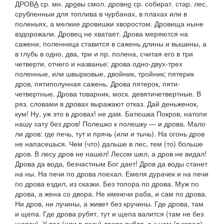
ДРОВ
А
ср. мн.
др
о
вы
смол.
дровн
о
ср. собират. стар. лес,
срубленныи для топлива в чурбанах, в плахах или в
поленьях, а мелкие
дровишки
хворостом.
Дровища ныне
вздорожали. Дровец не хватает. Дрова
меряются на
сажени, поленница ставится в сажень длины и вышины, а
в глубь в одно, два, три и пр. полена, считая его в три
четверти, отчего и названье: дрова одно-двух-трех
поленные, или швырковые, двойник, тройник;
пятерик
дров,
пятиполунная сажень.
Дрова пятерок,
пяти-
четвертные.
Дрова товарник, моск.
девятичетвертные.
В
ряз.
словами
в дровах
выражают отказ.
Дай деньженок
,
кум! Ну, уж это в дровах!
не дам.
Батюшка Покров, натопи
нашу хату без дров! Полешко к полешку — и дрова. Мало
ли дров: где печь, тут и прячь
(или
и тычь). На огонь дров
не напасешься. Чем
(
что
)
дальше в лес, тем
(
то
)
больше
дров. В лесу дров не нашел! Лесом шел, а дров не видал!
Дрова да вода, безчастным Бог дает! Дров да воды станет
на ны. На печи по дрова поехал. Емеля дурачек и на печи
по дрова ездил,
из сказки.
Без топора по дрова. Муж по
дрова, а жена со двора. Не имеючи раба, и сам по дрова.
Ни дров, ни лучины, а живет без кручины. Где дрова, там
и щепа. Где дрова рубят, тут и щепа валится
(
там не без
щепок). У вас
(или
в лесу
)
дрова рубят
,
а к нам
(
в город
)