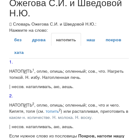
Ожегова С.И. и Шведовой
Н.Ю.
Словарь Ожегова С.И. и Шведовой Н.Ю.:
Нажмите на слово:
без
дрова
натопить
наш
покров
хата
1.
1
НАТОП
И
ТЬ
, оплю, опишь; опленный;
сов., что.
Нагреть
топкой.
Н. избу. Натопленная печь.
|
несов.
натапливать
, аю, аешь.
2.
2
НАТОП
И
ТЬ
, оплю, опишь; опленный;
сов., что
и
чего.
2
Кипятя, топя (
см.
топить
) или растапливая, приготовить в
каком-н. количестве.
Н. молока. Н. воску.
|
несов.
натапливать
, аю, аешь.
Если нужное слово из пословицы
Покров, натопи нашу