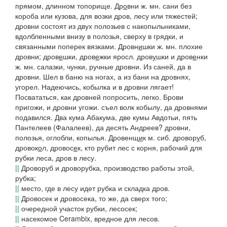
прямом, длинном топорище.
Др
о
вни
ж. мн. сани без
короба или кузова, для возки дров, лесу или тяжестей;
дровни состоят из двух полозьев
с накопыльниками,
вдолбленными внизу в полозья, сверху в
грядки,
и
связанными поперек
вязками.
Дровн
и
шки
ж. мн. плохие
дровни;
дров
е
шки, дров
е
жки
яросл.
дров
у
шки
и
дров
е
нки
ж. мн. салазки, чунки, ручные дровни.
Из саней, да в
дровни. Шел в баню на ногах, а из бани на дровнях,
угорел.
Надеючись, кобылка и в дровни лягает!
Посвататься, как дровней попросить,
легко.
Брови
пригожи, и дровни угожи. съел волк кобылу, да дровнями
подавился. Два кума Абакума, две кумы Авдотьи, пять
Пантелеев
(
Фалалеев), да десять Андреев?
дровни,
полозья, оглобли, копылья.
Дровенщ
и
к
м.
сиб.
дровор
у
б,
дровок
о
л, дровос
е
к
, кто рубит лес с корня, рабочий для
рубки леса, дров в лесу.
||
Дроворуб
и
дроворубка,
производство работы этой,
рубка;
||
место, где в лесу идет рубка и складка дров.
||
Дровосек
и
дровосека,
то же, да сверх того;
||
очередной участок рубки, лесосек;
||
насекомое Cerambix, вредное для лесов.