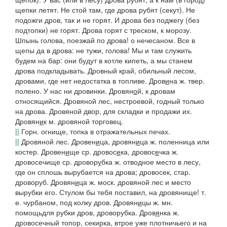
щепки летят. Не стой там, где дрова рубят
(
секут). Не
подожги дров, так и не горят. И дрова без поджегу
(
без
подтопки
)
не горят. Дрова горят с треском, к морозу.
Шпынь голова, поезжай по дрова!
о нечесаном.
Все в
щепы да в дрова: не тужи, голова! Мы и там служить
будем на бар: они будут в котле кипеть, а мы станем
дрова подкладывать.
Дровный
край,
обильный лесом,
дровами, где нет недостатка в топливе.
Дров
и
на
ж.
твер.
полено.
У нас ни дровинки.
Дровян
о
й
, к дровам
относящийся.
Дровяной лес,
нестроевой, годный только
на дрова.
Дровяной двор,
для складки и продажи их.
Дровян
и
к
м. дровяной торговец.
||
Горн. огнище, топка в отражательных печах.
||
Дровяной лес.
Дровен
и
ца, дровян
и
ца
ж. поленница или
костер.
Дровен
и
ще
ср.
дровос
е
ка, дровос
е
чка
ж.
дровосечище
ср.
дровор
у
бка
ж. отводное место в лесу,
где он сплошь вырубается на дрова; дровосек, стар.
дроворуб.
Дровян
и
ца
ж.
моск.
дровяной лес и место
вырубки его.
Стулом бы тебя поставил, на дровянище!
т.
е. чурбаном, под колку дров.
Дровян
и
цы
ж. мн.
помощьдля рубки дров, дроворубка.
Дров
я
нка
ж.
дровосечный топор, секирка, втрое уже плотничьего и на