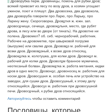
||
Дроворубка перм.
дровяницы, помочь для рубки дров;
всякий привозит из лесу по возу дров, а хозяин угощает
ужином, поют и пляшут.
Два дровосека, два дровокола,
два дроворуба говорили про Ларю, про Ларьку, про
Ларину жену.
Скороговорка.
Дров
о
тня
ж.
южн. зап.
дровос
е
чище
, сечище,
дровок
о
льня
, место, где рубят
дрова, в лесу или во дворе (от
тинать). На дровотне ни
полена.
Дровомел
? об.
сиб.
чернорабочий, работник.
Рабочее на
дровометке
, при швырковой погрузке
(выгрузке) или свалке дров.
Дровов
о
з
м. рабочий для
возки дров.
Дровов
о
зный
, к возке дров относящ.
Дровок
о
лка
ж. колотушка, для колки дров.
Дровок
о
л
м.
рабочий для колки дров.
Дровол
о
м
бранное мужичина,
неотесаный болван.
Дровом
е
тка
ж. работа метания, кидки
дров в одно место.
Дровон
о
с, дровоносец
м. работник для
носки дров.
Дровос
у
шня
ж. особая печь или устройство на
заводах, для сушки дров.
Дровос
у
шный
, к этому делу
относящийся.
Дровос
у
х
м. работник при дровосушной
печи.
Дровос
е
чный
, к рубке дров относящийся.
Авторизуйтесь
чтобы оставить комментарий
Пословицы, которые