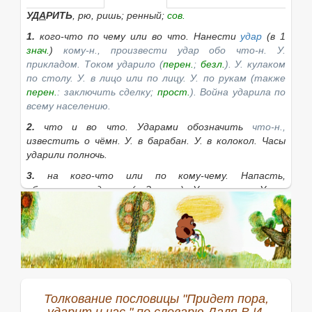
УД
А
РИТЬ
, рю, ришь; ренный;
сов.
1.
кого-что по чему
или
во что.
Нанести
удар
(в 1
знач.
)
кому-н., произвести удар обо
что-н.
У.
прикладом. Током ударило
(
перен.
;
безл.
).
У. кулаком
по столу. У. в лицо
или
по лицу. У. по рукам
(также
перен.
: заключить сделку;
прост.
).
Война ударила по
всему населению.
2.
что
и
во что.
Ударами обозначить
что-н.,
известить о чёмн.
У. в барабан. У. в колокол. Часы
ударили полночь.
3.
на кого-что
или
по кому-чему.
Напасть,
обрушиться ударом (в 3
знач.
).
У. на врага. У. по
переправе.
4.
перен., по кому-чему.
Пресечь (
что-н.
отрицательное, чьин. отрицательные действия).
У.
по разгильдяям.
5.
во что.
Сильным движением, сразу начать делать
что-н.
У. в смычки
(начать играть).
У. в штыки
Толкование пословицы "Придет пора,
(вступить в штыковой бой).