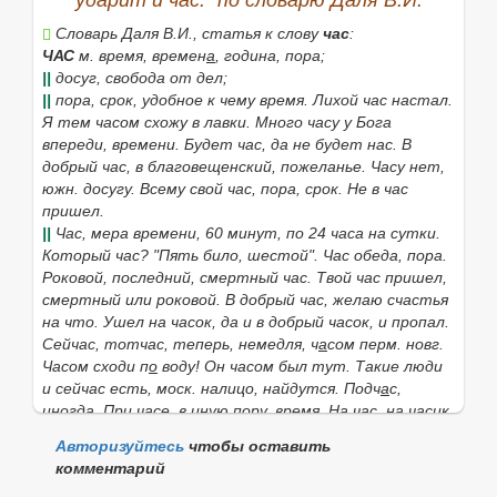
ударит и час." по словарю Даля В.И.
6.
(1 и 2 л. не
употр.
). Внезапно, с силой наступить,
Словарь Даля В.И., статья к слову
час
:
начаться.
Ударили морозы, заморозки. Ударила беда.
ЧАС
м. время, времен
а
, година, пора;
Ударил яркий луч света. Ударил залп, выстрел.
||
досуг, свобода от дел;
Ударил гром.
||
пора, срок, удобное к чему время.
Лихой час настал.
7.
(1 и 2 л. не
употр.
),
во что.
Подействовать на
Я тем часом схожу в лавки. Много часу у Бога
кого-что-н.
резко, сразу.
Вино ударило в голову.
впереди,
времени.
Будет час, да не будет нас. В
добрый час, в благовещенский,
пожеланье.
Часу нет,
|
несов.
ударять
, яю, яешь.
южн.
досугу.
Всему свой час,
пора, срок.
Не в час
Если нужное слово из пословицы
Придет пора,
пришел.
ударит и час.
отсутствует в приведённом списке,
||
Час,
мера времени, 60 минут, по 24 часа на сутки.
то его можно найти с помощью этой формы:
Который час? "Пять било, шестой". Час обеда,
пора.
Роковой, последний, смертный час. Твой час пришел,
смертный или роковой.
В добрый час,
желаю счастья
на что.
Ушел на часок, да и в добрый часок,
и пропал.
Найти
Сейчас, тотчас
, теперь, немедля,
ч
а
сом перм. новг.
Часом сходи п
о
воду! Он часом был тут. Такие люди
и сейчас есть, моск.
налицо, найдутся.
Подч
а
с,
иногда.
При часе,
в иную пору, время.
На час, на часик,
на часок,
на короткое время.
Он на час
у
будет. Она
Авторизуйтесь
чтобы оставить
ходит н
а
часу,
должна родить.
Стоять на часах,
на
комментарий
притине, быть часовым.
Ждем с часу на час.
О
тчасу