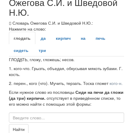
Ожегова С.И. и Шведовой
Н.Ю.
Словарь Ожегова С.И. и Шведовой Н.Ю.:
Нажмите на слово:
глодать
да
кирпич
на
печь
сидеть
три
ГЛОД
А
ТЬ
, гложу, гложешь;
несов.
1.
кого-что.
Грызть, объедая, обкусывая мякоть зубами.
Г.
кость.
2.
перен., кого (что).
Мучить, терзать.
Тоска гложет
кого-н.
Если нужное слово из пословицы
Сиди на печи да гложи
(да три) кирпичи.
отсутствует в приведённом списке, то
его можно найти с помощью этой формы:
Найти