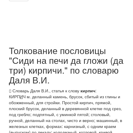
Толкование пословицы
"Сиди на печи да гложи (да
три) кирпичи." по словарю
Даля В.И.
Словарь Даля В.И., статья к слову
кирпич
:
КИРП
И
Ч
м. деланный камень, брусок, сбитый из глины и
обожженный, для стройки.
Простой кирпич
, прямой,
плоский брусок, деланный в деревянной клетке под срез,
под гребло;
подпятный
, с уминкой пятой;
столовый,
ручной
, деланный на столах, чисто и верно;
машинный
, в
железных клетках, формах:
карнизный
, с одним краем
(выпуском) по лекалу;
колодезный, котловой
, кривой,