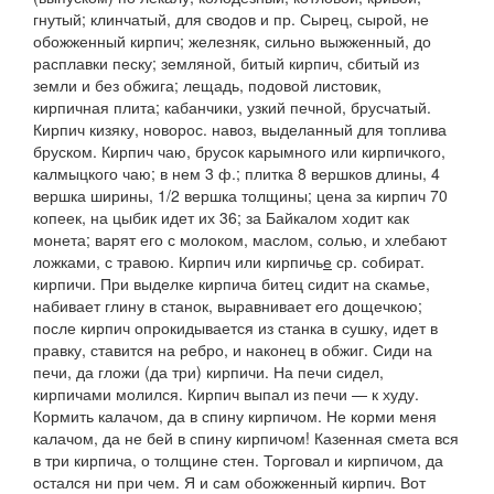
гнутый;
клинчатый
, для сводов и пр.
Сырец
, сырой, не
обожженный кирпич;
железняк
, сильно выжженный, до
расплавки песку;
земляной, битый кирпич
, сбитый из
земли и без обжига;
лещадь
,
подовой листовик
,
кирпичная плита;
кабанчики
, узкий печной, брусчатый.
Кирпич кизяку, новорос.
навоз, выделанный для топлива
бруском.
Кирпич чаю
, брусок карымного или кирпичкого,
калмыцкого чаю; в нем 3 ф.; плитка 8 вершков длины, 4
вершка ширины, 1/2 вершка толщины; цена за кирпич 70
копеек, на цыбик идет их 36; за Байкалом ходит как
монета; варят его с молоком, маслом, солью, и хлебают
ложками, с травою.
Кирпич
или
кирпичь
е
ср. собират.
кирпичи. При выделке кирпича
битец
сидит на
скамье
,
набивает глину в
станок
, выравнивает его дощечкою;
после кирпич опрокидывается из станка в
сушку
, идет в
правку
, ставится на ребро, и наконец в
обжиг
.
Сиди на
печи, да гложи
(
да три
)
кирпичи. На печи сидел,
кирпичами молился. Кирпич выпал из печи — к худу.
Кормить калачом, да в спину кирпичом. Не корми меня
калачом, да не бей в спину кирпичом! Казенная смета вся
в три кирпича
, о толщине стен.
Торговал и кирпичом, да
остался ни при чем. Я и сам обожженный кирпич. Вот