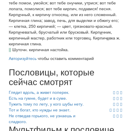
тебе помои, умойся; вот тебе онучики, утрися; вот тебе
лопата, помолися; вот тебе кирпич, подавися!
песня.
Кирп
и
чный
, к кирпичу относящ. или из него сложенный.
Кирпичная глина; завод, печь
, для выделки и обжигу его;
—
клетка
, 250 кирпичей; —
цвет
, грязновато-красный.
Кирп
и
чеватый
, брусчатый или брусковый.
Кирп
и
чник
,
кирпичный мастер, работник или торговец.
Кирпич
е
вка
ж.
кирпичная глина.
||
Шуточн. кирпичная настойка.
Авторизуйтесь
чтобы оставить комментарий
Пословицы, которые
сейчас смотрят
Глядит вдоль, а живет поперек.
Есть на гумне, будет и в суме.
Тужить тому по лету, у кого шубы нету.
Тот и богат, кто нужды не знает.
Не отведав горького, не узнаешь и
сладкого.
Мультфильм к пословице