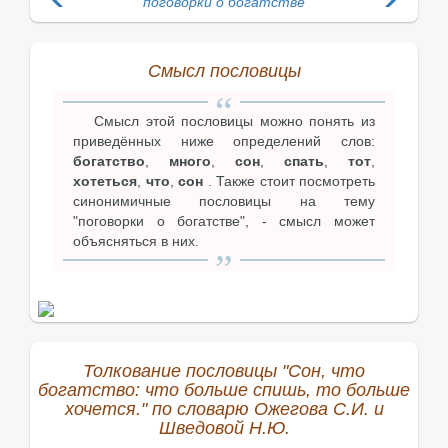
поговорки о богатстве
Смысл пословицы
Смысл этой пословицы можно понять из
приведённых ниже определений слов:
богатство
,
много
,
сон
,
спать
,
тот
,
хотеться
,
что
,
сон
. Также стоит посмотреть
синонимичные пословицы на тему
"поговорки о богатстве", - смысл может
объясняться в них.
Толкование пословицы "Сон, что
богатство: что больше спишь, то больше
хочется." по словарю Ожегова С.И. и
Шведовой Н.Ю.