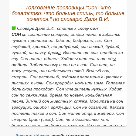
Толкование пословицы "Сон, что
богатство: что больше спишь, то больше
хочется." по словарю Даля В.И.
Словарь Даля В.И., статья к слову
сон
:
СОН
м. состояние спящего; отдых тела, в забытьи
чувств; противопол.
бдение
,
бодрость, явь. Сон
глубокий
,
крепкий
,
непробудный; сон легкий
,
будкий
,
чуткий
,
на слуху,
дрем
а
.
Востать от сна, отойти ко
сну. Сон напал, одолел. Заботы ото сна и от ед
ы
отбили. Заботливому и сон не в сон
.
Сна нет
, не
могу уснуть, или недосыпаю ночей.
Вечный сон,
смерть.
Сон растений
, видимая перемена в цветках,
листьях, к ночи.
Сон природы,
ночь или зима.
Головная
боль сном проходит. Сон утешитель нужных
.
Ходит
сон по сенюшкам, дрем
а
по нов
ы
м
, колыбельная
песня.
Зимний сон животных,
спячка.
Молитва на сон
грядущих
, ошибоч.
грядущий
,
Сон не богатит. Какова
постель, таков и сон. Сон милее отца и матери. Сон
смерти брат
(
свой). Сон, что богатство: что
больше спишь, то больше хочется. Ни сон, ни еда на
ум нейдут. Во сне
(
во снях
)
Бога молить
(говорить
Авторизуйтесь
чтобы оставить