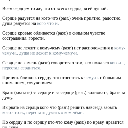
Всем сердцем
то же, что от всего сердца, всей душой.
Сердце радуется
на кого-что
(
разг.
) очень приятно, радостно,
душа радуется на
кого-что-н.
Сердце кровью обливается
(
разг.
) о сильном чувстве
сострадания, горести.
Сердце не лежит
к кому-чему
(
разг.
) нет расположения к
кому-
чему-н., душа не лежит к
кому-чему-н.
Сердце не камень
(
разг.
) говорится о том, кто пожалел
кого-н.,
перестал сердиться.
Принять близко к сердцу
что
отнестись к
чему-н.
с большим
вниманием, сочувствием.
Брать (хватать) за сердце
и
за сердце
(
разг.
) волновать, брать за
душу.
Вырвать из сердца
кого-что
(
разг.
) решить навсегда забыть
кого-что-н., перестать думать о ком-чёмн.
По сердцу
и
по сердцу
кто-что кому
(
разг.
) по нраву, нравится,
по душе.