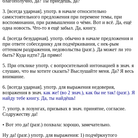
благополучно, да? Ты приедешь, да?
3.
[
всегда ударная
].
употр.
в начале относительно
самостоятельного предложения при перемене темы, при
воспоминании, при размышлении о чёмн.
Вот и всё. Да, ещё
одна новость. Что-то я ещё забыл. Да, книгу.
4.
[
всегда безударная
].
употр.
обычно в начале предложения и
при ответе собеседнику для подчёркивания, с нек-рым
оттенком раздражения, недовольства (
разг.
).
Да может ли это
быть? Куда идти? Да прямо!
5.
При отклике
употр.
с вопросительной интонацией в
знач.
я
слушаю, что вы хотите сказать?
Выслушайте меня. Да? Я весь
внимание.
6.
[
всегда ударная
].
употр.
для выражения недоверия,
возражения в
знач.
как же! (во 2
знач.
), как бы не так! (
разг.
).
Я
найду тебе книгу. Да, ты найдёшь!
7.
употр.
в лозунгах, призывах в
знач.
принятие, согласие.
Содружеству да!
•
Вот это да!
(
разг.
) похвала: хорошо, замечательно.
Ну да!
(
разг.
)
употр.
для выражения: 1) подчёркнутого