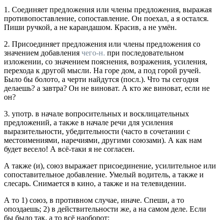
1.
Соединяет предложения или члены предложения, выражая
противопоставление, сопоставление.
Он поехал, а я остался.
Пиши ручкой, а не карандашом. Красив, а не умён.
2.
Присоединяет предложения или члены предложения со
значением добавления
чего-н.
при последовательном
изложении, со значением пояснения, возражения, усиления,
перехода к другой мысли.
На горе дом, а под горой ручей.
Было бы болото, а черти найдутся
(
посл.
).
Что ты сегодня
делаешь? а завтра? Он не виноват. А кто же виноват, если не
он?
3.
употр.
в начале вопросительных и восклицательных
предложений, а также в начале речи для усиления
выразительности, убедительности (часто в сочетании с
местоимениями, наречиями, другими союзами).
А как нам
будет весело! А всё-таки я не согласен.
А также (и)
,
союз
выражает присоединение, усилительное или
сопоставительное добавление.
Умелый водитель, а также и
слесарь. Снимается в кино, а также и на телевидении.
А то
1)
союз
, в противном случае, иначе.
Спеши, а то
опоздаешь;
2) в действительности же, а на самом деле.
Если
бы было так, а то всё наоборот;