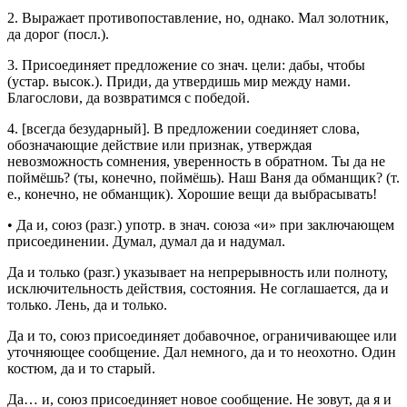
2.
Выражает противопоставление, но, однако.
Мал золотник,
да дорог
(
посл.
).
3.
Присоединяет предложение со
знач.
цели: дабы, чтобы
(
устар.
высок.
).
Приди, да утвердишь мир между нами.
Благослови, да возвратимся с победой.
4.
[
всегда безударный
]. В предложении соединяет слова,
обозначающие действие или признак, утверждая
невозможность сомнения, уверенность в обратном.
Ты да не
поймёшь?
(ты, конечно, поймёшь).
Наш Ваня да обманщик?
(т.
е., конечно, не обманщик).
Хорошие вещи да выбрасывать!
•
Да и
,
союз
(
разг.
)
употр.
в
знач.
союза «и» при заключающем
присоединении.
Думал, думал да и надумал.
Да и только
(
разг.
) указывает на непрерывность или полноту,
исключительность действия, состояния.
Не соглашается, да и
только. Лень, да и только.
Да и то
,
союз
присоединяет добавочное, ограничивающее или
уточняющее сообщение.
Дал немного, да и то неохотно. Один
костюм, да и то старый.
Да… и
,
союз
присоединяет новое сообщение.
Не зовут, да я и