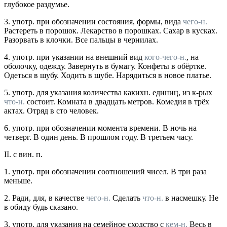
глубокое раздумье.
3.
употр.
при обозначении состояния, формы, вида
чего-н.
Растереть в порошок. Лекарство в порошках. Сахар в кусках.
Разорвать в клочки. Все пальцы в чернилах.
4.
употр.
при указании на внешний вид
кого-чего-н.
, на
оболочку, одежду. Завернуть в бумагу. Конфеты в обёртке.
Одеться в шубу. Ходить в шубе. Нарядиться в новое платье.
5.
употр.
для указания количества какихн. единиц, из к-рых
что-н.
состоит. Комната в двадцать метров. Комедия в трёх
актах. Отряд в сто человек.
6.
употр.
при обозначении момента времени. В ночь на
четверг. В один день. В прошлом году. В третьем часу.
II.
с вин. п.
1.
употр.
при обозначении соотношений чисел.
В три раза
меньше.
2.
Ради, для, в качестве
чего-н.
Сделать
что-н.
в насмешку. Не
в обиду будь сказано.
3.
употр.
для указания на семейное сходство с
кем-н.
Весь в