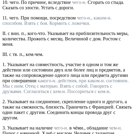
10.
чего.
По причине, вследствие
чего-н.
Сгорать со стыда.
Сказать со злости. Устать с дороги.
11.
чего.
При помощи, посредством
чего-н.,
каким-н.
способом.
Взять с боя. Кормить с ложечки.
II.
с вин. п., кого-что.
Указывает на приблизительность меры,
количества.
Прожить с месяц. Величиной с дом. Ростом с
меня.
III.
с тв. п., кем-чем.
1.
Указывает на совместность, участие в одном и том же
действии или состоянии двух или более лиц и предметов, а
также на сопровождение одного лица или предмета другими
при совершении
какого-н. действия, при
каком-н. состоянии.
Мы с ним. Отец с матерью. Взять с собой. Говорить с
друзьями. Согласиться с
кем-н.
Поссориться с
кем-н.
2.
Указывает на соединение, скрепление одного и другого, а
также на смежность, близость.
Граничить с Францией. Связать
один пакет с другим. Соединить концы провода друг с
другом.
3.
Указывает на наличие
чего-н.
в чёмн., обладание
чем-н.
Пирог с начинкой. Хлеб с маслом. Человек с талантом.