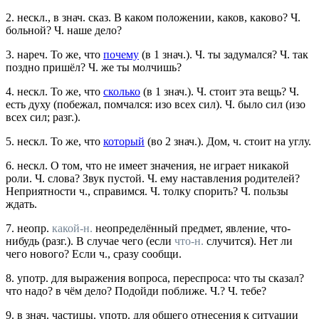
2.
нескл., в знач. сказ.
В каком положении, каков, каково?
Ч.
больной? Ч. наше дело?
3.
нареч.
То же, что
почему
(в 1
знач.
).
Ч. ты задумался? Ч. так
поздно пришёл? Ч. же ты молчишь?
4.
нескл.
То же, что
сколько
(в 1
знач.
).
Ч. стоит эта вещь? Ч.
есть духу
(побежал, помчался: изо всех сил).
Ч. было сил
(изо
всех сил;
разг.
).
5.
нескл.
То же, что
который
(во 2
знач.
).
Дом, ч. стоит на углу.
6.
нескл.
О том, что не имеет значения, не играет никакой
роли.
Ч. слова? Звук пустой. Ч. ему наставления родителей?
Неприятности ч., справимся. Ч. толку спорить? Ч. пользы
ждать.
7.
неопр.
какой-н.
неопределённый предмет, явление, что-
нибудь (
разг.
).
В случае чего
(если
что-н.
случится).
Нет ли
чего нового? Если ч., сразу сообщи.
8.
употр.
для выражения вопроса, переспроса: что ты сказал?
что надо? в чём дело?
Подойди поближе. Ч.? Ч. тебе?
9.
в знач. частицы.
употр.
для общего отнесения к ситуации