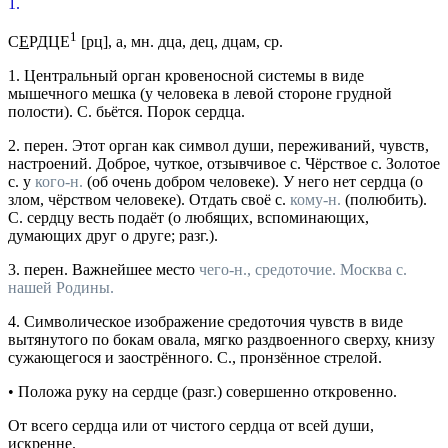
1.
1
С
Е
РДЦЕ
[
рц
], а,
мн.
дца, дец, дцам,
ср.
1.
Центральный орган кровеносной системы в виде
мышечного мешка (у человека в левой стороне грудной
полости).
С. бьётся. Порок сердца.
2.
перен.
Этот орган как символ души, переживаний, чувств,
настроений.
Доброе, чуткое, отзывчивое с. Чёрствое с. Золотое
с. у
кого-н.
(об очень добром человеке). У него нет сердца (о
злом, чёрством человеке). Отдать своё с.
кому-н.
(полюбить).
С. сердцу весть подаёт (о любящих, вспоминающих,
думающих друг о друге; разг.).
3.
перен.
Важнейшее место
чего-н., средоточие.
Москва с.
нашей Родины.
4.
Символическое изображение средоточия чувств в виде
вытянутого по бокам овала, мягко раздвоенного сверху, книзу
сужающегося и заострённого.
С., пронзённое стрелой.
•
Положа руку на сердце
(
разг.
) совершенно откровенно.
От всего сердца
или
от чистого сердца
от всей души,
искренне.