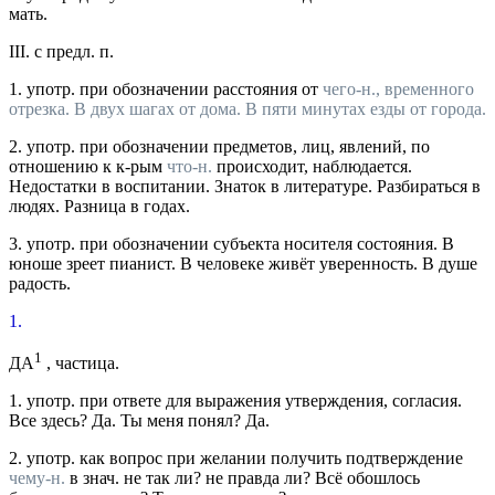
мать.
III.
с предл. п.
1.
употр.
при обозначении расстояния от
чего-н., временного
отрезка.
В двух шагах от дома. В пяти минутах езды от города.
2.
употр.
при обозначении предметов, лиц, явлений, по
отношению к к-рым
что-н.
происходит, наблюдается.
Недостатки в воспитании. Знаток в литературе. Разбираться в
людях. Разница в годах.
3.
употр.
при обозначении субъекта носителя состояния.
В
юноше зреет пианист. В человеке живёт уверенность. В душе
радость.
1.
1
ДА
, частица.
1.
употр.
при ответе для выражения утверждения, согласия.
Все здесь? Да. Ты меня понял? Да.
2.
употр.
как вопрос при желании получить подтверждение
чему-н.
в
знач.
не так ли? не правда ли?
Всё обошлось