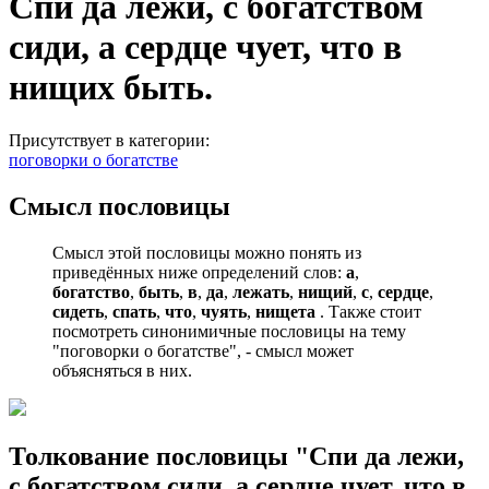
Спи да лежи, с богатством
сиди, а сердце чует, что в
нищих быть.
Присутствует в категории:
поговорки о богатстве
Смысл пословицы
Смысл этой пословицы можно понять из
приведённых ниже определений слов:
а
,
богатство
,
быть
,
в
,
да
,
лежать
,
нищий
,
с
,
сердце
,
сидеть
,
спать
,
что
,
чуять
,
нищета
. Также стоит
посмотреть синонимичные пословицы на тему
"поговорки о богатстве", - смысл может
объясняться в них.
Толкование пословицы "Спи да лежи,
с богатством сиди, а сердце чует, что в