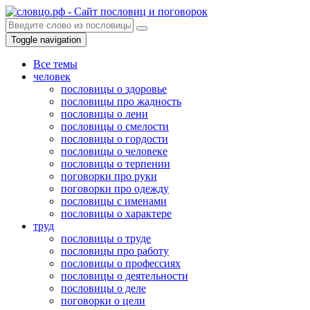
Toggle navigation
Все темы
человек
пословицы о здоровье
пословицы про жадность
пословицы о лени
пословицы о смелости
пословицы о гордости
пословицы о человеке
пословицы о терпении
поговорки про руки
поговорки про одежду
пословицы с именами
пословицы о характере
труд
пословицы о труде
пословицы про работу
пословицы о профессиях
пословицы о деятельности
пословицы о деле
поговорки о цели