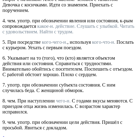
Девочка с косичками. Идти со знаменем. Приехать с
поручением.
4.
чем.
употр.
при обозначении явления или состояния, к-рым
сопровождается
какое-н. действие.
Слушать с улыбкой. Читать
с удовольствием. Найти с трудом.
5.
При посредстве
кого-чего-н.
, используя
кого-что-н.
Послать
с курьером. Уехать с первым поездом.
6.
Указывает на то (того), что (кто) является объектом
действия или состояния.
Справиться с трудностями.
Внимательно обойтись с посетителем. Поспешить с отъездом.
С работой обстоит хорошо. Плохо с сердцем.
7.
употр.
при обозначении субъекта состояния.
С ним
случилась беда. С женщиной обморок.
8.
чем.
При наступлении
чего-н.
С годами вкусы меняются. С
приездом отца жизнь изменилась. С возрастом характер
исправился.
9.
чем.
употр.
при обозначении цели действия.
Пришёл с
просьбой. Явиться с докладом.