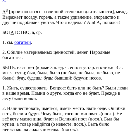
3.
3
А
[
произносится с различной степенью длительности
],
межд.
Выражает досаду, горечь, а также удивление, злорадство и
другие подобные чувства.
Что я наделал? А-а! А, попался!
БОГ
А
ТСТВО
, а,
ср.
1.
см.
богатый
.
2.
Обилие материальных ценностей, денег.
Народные
богатства.
БЫТЬ
,
наст.
нет (кроме 3 л.
ед. ч.
есть и
устар.
и
книжн.
3 л.
мн. ч.
суть); был, была, было (не был, не была, не было, не
были); буду, будешь; будь; бывший; будучи;
несов.
1.
Жить, существовать.
Вопрос: быть или не быть? Были люди
в наше время. Помни о друге, когда его не будет. Прежде в
лесу были волки.
2.
Наличествовать, иметься, иметь место.
Быть беде. Ошибки
есть, были и будут. Чему быть, того не миновать
(
посл.
).
Не
всё коту масленица, будет и Великий пост
(
посл.
).
Был бы
купец, а товар найдётся
(о невесте;
посл.
).
Быть было
ненастью, да дождь помешал
(
погов.
).