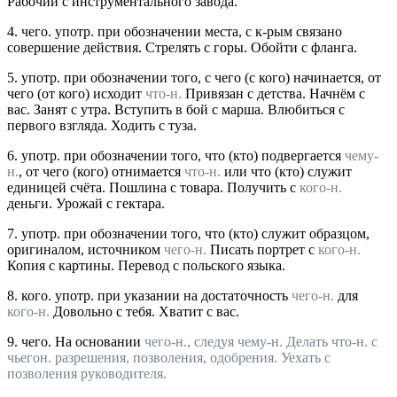
Рабочий с инструментального завода.
4.
чего.
употр.
при обозначении места, с к-рым связано
совершение действия.
Стрелять с горы. Обойти с фланга.
5.
употр.
при обозначении того, с чего (с кого) начинается, от
чего (от кого) исходит
что-н.
Привязан с детства. Начнём с
вас. Занят с утра. Вступить в бой с марша. Влюбиться с
первого взгляда. Ходить с туза.
6.
употр.
при обозначении того, что (кто) подвергается
чему-
н.
, от чего (кого) отнимается
что-н.
или что (кто) служит
единицей счёта.
Пошлина с товара. Получить с
кого-н.
деньги. Урожай с гектара.
7.
употр.
при обозначении того, что (кто) служит образцом,
оригиналом, источником
чего-н.
Писать портрет с
кого-н.
Копия с картины. Перевод с польского языка.
8.
кого.
употр.
при указании на достаточность
чего-н.
для
кого-н.
Довольно с тебя. Хватит с вас.
9.
чего.
На основании
чего-н., следуя
чему-н.
Делать
что-н.
с
чьегон. разрешения, позволения, одобрения. Уехать с
позволения руководителя.