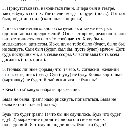
3.
Присутствовать, находиться где-н.
Вчера был в театре,
завтра буду в гостях. Улита едет когда-то будет
(
посл.
).
И я там
был, мёд-пиво пил
(сказочная концовка).
4.
в составе неглагольного сказуемого, а также нек-рых
односоставных предложений.
Означает время, реальность или
гипотетичность того, о чём сообщается.
Хочу быть
музыкантом, артистом. Из-за шума тебе было (будет, было бы)
не заснуть. Сын был (будет, был бы, пусть будет) врачом. Дети
будь послушными, а в семье ссоры. Счастливым быть всем
досадить
(
стар.
посл.
).
5.
(только личные формы)
что
и
чего.
О согласии, желании
что-н.
есть, пить (
разг.
).
Суп (супу) не буду. Кошка картошки
(картошку) не будет. Я чай вскипятила: будешь?
•
Кем быть?
какую избрать профессию.
Была не была!
(
разг.
) надо рискнуть, попытаться.
Была не
была катай с плеча
(
погов.
).
Будь что будет
(
разг.
) 1) что бы ни случилось.
Будь что будет
еду!;
2) выражение принятия любого из возможных
последствий.
Я этому не подчинюсь, будь что будет!