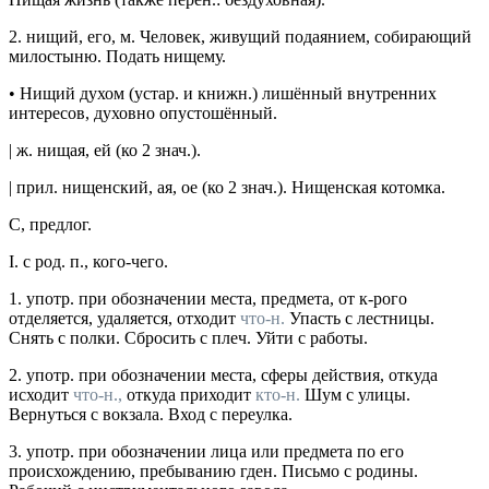
2.
нищий
, его,
м.
Человек, живущий подаянием, собирающий
милостыню.
Подать нищему.
•
Нищий духом
(
устар.
и
книжн.
) лишённый внутренних
интересов, духовно опустошённый.
|
ж.
нищая
, ей (ко 2
знач.
).
|
прил.
нищенский
, ая, ое (ко 2
знач.
).
Нищенская котомка.
С
,
предлог.
I.
с род. п., кого-чего.
1.
употр.
при обозначении места, предмета, от к-рого
отделяется, удаляется, отходит
что-н.
Упасть с лестницы.
Снять с полки. Сбросить с плеч. Уйти с работы.
2.
употр.
при обозначении места, сферы действия, откуда
исходит
что-н.,
откуда приходит
кто-н.
Шум с улицы.
Вернуться с вокзала. Вход с переулка.
3.
употр.
при обозначении лица или предмета по его
происхождению, пребыванию гден.
Письмо с родины.