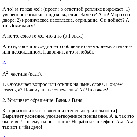
А то! (а то как же!)
(
прост.
) в ответной реплике выражает: 1)
уверенное согласие, подтверждение.
Замёрз? А то! Мороз на
дворе;
2) ироническое несогласие, отрицание.
Он пойдёт? А
то! Дожидайся!
А не то
,
союз
то же, что а то (в 1
знач.
).
А то и
,
союз
присоединяет сообщение о чёмн. нежелательном
или неожиданном.
Накричит, а то и побьёт.
2.
2
А
,
частица
(
разг.
).
1.
Обозначает вопрос или отклик на чьин. слова.
Пойдём
гулять, а? Почему ты не отвечаешь? А? Что такое?
2.
Усиливает обращение.
Ваня, а Ваня!
3.
[
произносится с различной степенью длительности
].
Выражает уяснение, удовлетворенное понимание.
А-а, так это
были вы! Почему ты не звонил? Не работал телефон! А-а! А-а,
так вот в чём дело!