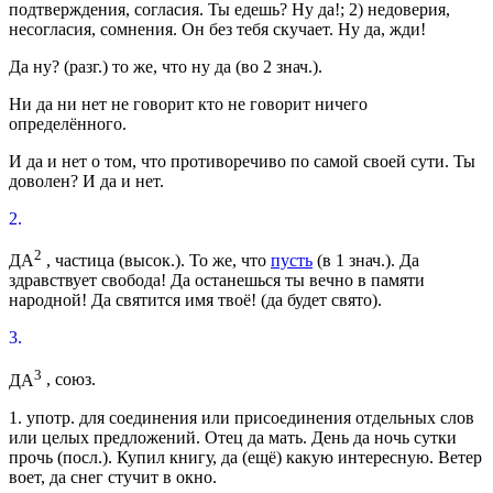
подтверждения, согласия.
Ты едешь? Ну да!;
2) недоверия,
несогласия, сомнения.
Он без тебя скучает. Ну да, жди!
Да ну?
(
разг.
) то же, что ну да (во 2
знач.
).
Ни да ни нет не говорит
кто
не говорит ничего
определённого.
И да и нет
о том, что противоречиво по самой своей сути.
Ты
доволен? И да и нет.
2.
2
ДА
, частица
(
высок.
). То же, что
пусть
(в 1
знач.
).
Да
здравствует свобода! Да останешься ты вечно в памяти
народной! Да святится имя твоё!
(да будет свято).
3.
3
ДА
, союз.
1.
употр.
для соединения или присоединения отдельных слов
или целых предложений.
Отец да мать. День да ночь сутки
прочь
(
посл.
).
Купил книгу, да (ещё) какую интересную. Ветер
воет, да снег стучит в окно.