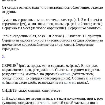
От сердца отлегло
(
разг.
) почувствовалось облегчение, отлегло
от души.
|
уменьш.
сердечко
, а,
мн.
чки, чек, чкам,
ср.
(к 1, 2 и 4
знач.
)
и
сердчишко
[
рч
], а,
мн.
шки, шек, шкам,
ср.
(к 1 и 2
знач.
;
ласк.
).
Сердечко ты моё!
(ласковое обращение).
Сердчишко забилось.
|
прил.
сердечный
, ая, ое (к 1 и 2
знач.
).
С. клапан. С. приступ.
Сердечная недостаточность
(неспособность сердца обеспечить
нормальное кровоснабжение органов;
спец.
).
Сердечные
страдания.
2.
2
С
Е
РДЦЕ
[
рц
], а,
предл. мн.
в сердцах,
м.
(
разг.
). В нек-рых
выражениях: гнев, раздражение.
Сказать с сердцем
(сердито,
раздражённо).
Иметь с. на (против)
кого-н.
(затаить гнев,
обиду; прост.). В сердцах (рассердившись). Сорвать с. на
ком-
н.
(излить свою злобу, раздражение на
кого-н.
;
прост.
).
СИД
Е
ТЬ
, сижу, сидишь; сидя;
несов.
1.
Находиться, не передвигаясь, в таком положении, при к-ром
туловище опирается на
что-н.
нижней своей частью, а ноги