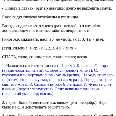
•
Сидеть в девках
(
разг.
) о девушке: долго не выходить замуж.
Глаза сидят глубоко
углублены в глазницы.
Вот где сидит
кто-что у кого
(
разг.
неодобр.
) о ком-чёмн.
доставляющем постоянные заботы, неприятности.
|
многокр.
сиживать
,
наст. вр.
не
употр.
(к 1, 3, 4 и 7
знач.
).
|
сущ.
сидение
, я,
ср.
(к 1, 2, 3, 4 и 7
знач.
).
СПАТЬ
, сплю, спишь; спал, спала, спало;
несов.
1.
Находиться в состоянии
сна (в 1
знач.
).
Крепко с. С. пора
(время ложиться спать).
С. хочется
(клонит ко сну).
С.
глубоким
или
мёртвым сном
(очень крепко).
На ходу спит
кто-
н.
(о том, кто очень устал, не выспался; разг.). Город спит (т. е.
спят его жители). Спящий вулкан (притихший). Чувства спят
в
ком-н.
(перен.: заглушены). Спит вечным сном
кто-н.
(перен.: об умершем; высок.).
2.
перен.
Быть бездеятельным, вялым (
разг.
неодобр.
).
Надо
было не с., а действовать решительно.
3.
с кем.
Находиться в половых отношениях (
разг.
).
С. с чужой