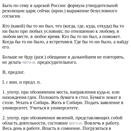
Быть по сему
в царской России: формула утвердительной
резолюции царя; сейчас (
ирон.
) выражение безусловного
согласия.
Кто (какой) бы то ни был, что (когда, где, куда, откуда) бы то
ни было
при любых условиях; по отношению к любому, в
любом месте, в любое время.
Кто бы то ни был, а поможет.
Когда бы то ни было, а встретимся. Где бы то ни было, а найду
его.
Больше не буду
(
разг.
) обещание в дальнейшем не повторять,
не делать
чего-н.
предосудительного.
В
,
предлог.
I.
с вин.
и
предл. п.
1.
употр.
при обозначении места, направления куда-н. или
нахождения гден. Положить бумаги в стол. Бумаги лежат в
столе. Уехать в Сибирь. Жить в Сибири. Подать заявление в
университет. Учиться в университете.
2.
употр.
при обозначении явлений, представляющих собой
область деятельности, состояние
кого-н.
Вовлечь в работу.
Весь день в работе. Впасть в сомнение. Погрузиться в