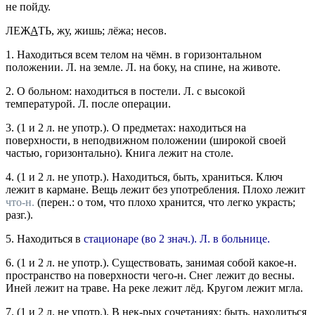
не пойду.
ЛЕЖ
А
ТЬ
, жу, жишь; лёжа;
несов.
1.
Находиться всем телом на чёмн. в горизонтальном
положении.
Л. на земле. Л. на боку, на спине, на животе.
2.
О больном: находиться в постели.
Л. с высокой
температурой. Л. после операции.
3.
(1 и 2 л. не
употр.
). О предметах: находиться на
поверхности, в неподвижном положении (широкой своей
частью, горизонтально).
Книга лежит на столе.
4.
(1 и 2 л. не
употр.
). Находиться, быть, храниться.
Ключ
лежит в кармане. Вещь лежит без употребления. Плохо лежит
что-н.
(перен.: о том, что плохо хранится, что легко украсть;
разг.).
5.
Находиться в
стационаре (во 2
знач.
).
Л. в больнице.
6.
(1 и 2 л. не
употр.
). Существовать, занимая собой какое-н.
пространство на поверхности чего-н.
Снег лежит до весны.
Иней лежит на траве. На реке лежит лёд. Кругом лежит мгла.
7.
(1 и 2 л. не
употр.
). В нек-рых сочетаниях: быть, находиться