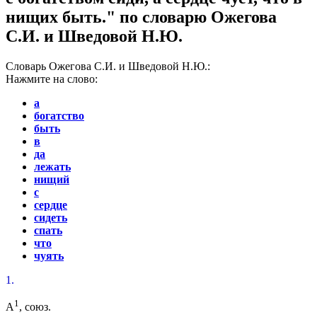
нищих быть." по словарю Ожегова
С.И. и Шведовой Н.Ю.
Словарь Ожегова С.И. и Шведовой Н.Ю.:
Нажмите на слово:
а
богатство
быть
в
да
лежать
нищий
с
сердце
сидеть
спать
что
чуять
1.
1
А
,
союз.