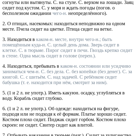
согнуты или вытянуты.
С. на стуле. С. верхом на лошади. Заяц
сидит под кустом. С. у моря и ждать погоды
(
погов.
о
бесполезном ожидании
чего-н.
неопределённого).
2.
О птицах, насекомых: находиться неподвижно на одном
месте.
Пчела сидит на цветке. Птица сидит на ветке.
3.
Находиться в
каком-н. месте, внутри
чего-н.; быть
помещённым куда-н.
С. целый день дома. Зверь сидит в
клетке. С. в тюрьме. Пирог сидит в печи. Гвоздь крепко сидит
в стене. Одна мысль сидит в голове
(
перен.
).
4.
Находиться, пребывать в
каком-н. состоянии или усидчиво
заниматься
чем-н.
С. без дела. С. без копейки
(без денег).
С. за
книгой. С. с шитьём. С. над задачей. С ребёнком сидит
бабушка
(т. е. находится при нём, смотрит за ним).
5.
(1 и 2 л. не
употр.
). Иметь какуюн. осадку, углубляться в
воду.
Корабль сидит глубоко.
6.
(1 и 2 л. не
употр.
). Об одежде: находиться на фигуре,
подходя или не подходя к её формам.
Платье хорошо сидит.
Костюм плохо сидит. Пиджак сидит горбом. Костюм плохо
скроен: не сидит. Свитер сидит как влитой.
7.
Отбывать наказание в тюрьме (
разг.
).
Сидит за хулиганство.