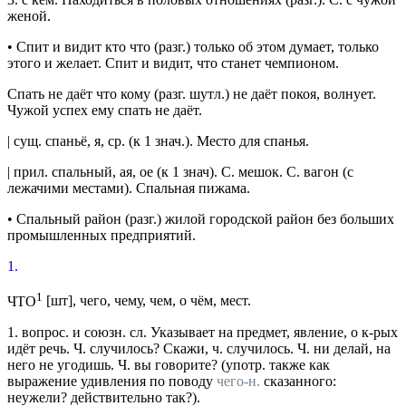
женой.
•
Спит и видит
кто что
(
разг.
) только об этом думает, только
этого и желает.
Спит и видит, что станет чемпионом.
Спать не даёт
что кому
(
разг.
шутл.
) не даёт покоя, волнует.
Чужой успех ему спать не даёт.
|
сущ.
спаньё
, я,
ср.
(к 1
знач.
).
Место для спанья.
|
прил.
спальный
, ая, ое (к 1 знач).
С. мешок. С. вагон
(с
лежачими местами).
Спальная пижама.
•
Спальный район
(
разг.
) жилой городской район без больших
промышленных предприятий.
1.
1
ЧТО
[
шт
], чего, чему, чем, о чём,
мест.
1.
вопрос.
и
союзн. сл.
Указывает на предмет, явление, о к-рых
идёт речь.
Ч. случилось? Скажи, ч. случилось. Ч. ни делай, на
него не угодишь. Ч. вы говорите?
(
употр.
также как
выражение удивления по поводу
чего-н.
сказанного:
неужели? действительно так?).