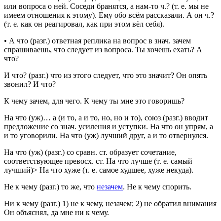
или вопроса о ней.
Соседи бранятся, а нам-то ч.?
(т. е. мы не
имеем отношения к этому).
Ему обо всём рассказали. А он ч.?
(т. е. как он реагировал, как при этом вёл себя).
•
А что
(
разг.
) ответная реплика на вопрос в
знач.
зачем
спрашиваешь, что следует из вопроса.
Ты хочешь ехать? А
что?
И что?
(
разг.
) что из этого следует, что это значит?
Он опять
звонил? И что?
К чему
зачем, для чего.
К чему ты мне это говоришь?
На что (уж)… а (и то, а и то, но, но и то)
,
союз
(
разг.
) вводит
предложение со
знач.
усиления и уступки.
На что он упрям, а
и то уговорили. На что (уж) лучший друг, а и то отвернулся.
На что (уж)
(
разг.
) со
сравн. ст.
образует сочетание,
соответствующее
превосх. ст.
На что лучше
(т. е. самый
лучший)>
На что хуже
(т. е. самое худшее, хуже некуда).
Не к чему
(
разг.
) то же, что
незачем
.
Не к чему спорить.
Ни к чему
(
разг.
) 1) не к чему, незачем; 2) не обратил внимания
Он объяснял, да мне ни к чему.