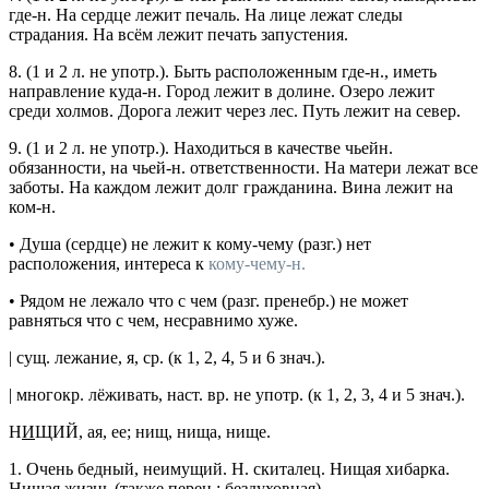
где-н.
На сердце лежит печаль. На лице лежат следы
страдания. На всём лежит печать запустения.
8.
(1 и 2 л. не
употр.
). Быть расположенным где-н., иметь
направление куда-н.
Город лежит в долине. Озеро лежит
среди холмов. Дорога лежит через лес. Путь лежит на север.
9.
(1 и 2 л. не
употр.
). Находиться в качестве чьейн.
обязанности, на чьей-н. ответственности.
На матери лежат все
заботы. На каждом лежит долг гражданина. Вина лежит на
ком-н.
•
Душа (сердце) не лежит
к кому-чему
(
разг.
) нет
расположения, интереса к
кому-чему-н.
•
Рядом не лежало
что с чем
(
разг.
пренебр.
) не может
равняться что с чем, несравнимо хуже.
|
сущ.
лежание
, я,
ср.
(к 1, 2, 4, 5 и 6
знач.
).
|
многокр.
лёживать
,
наст. вр.
не
употр.
(к 1, 2, 3, 4 и 5
знач.
).
Н
И
ЩИЙ
, ая, ее; нищ, нища, нище.
1.
Очень бедный, неимущий.
Н. скиталец. Нищая хибарка.
Нищая жизнь
(также
перен.
: бездуховная).