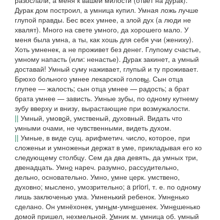
разослали, а меня к вашей милости
(ответ на дурак).
Дурак дом построил, а умница купил. Умная ложь лучше
глупой правды. Бес всех умнее
,
а злой дух
(
а люди не
хвалят). Много на свете умного, да хорошего мало. У
меня была умна, а ты, как хошь для себя учи
(жениху).
Хоть умненек, а не проживет без денег. Глупому счастье,
умному напасть
(или:
ненастье). Дурак закинет, а умный
доставай! Умный суму наживает, глупый и ту проживает.
Брюхо больного умнее лекарской голов
ы
. Сын отца
глупее — жалость; сын отца умнее — радость; а брат
брата умнее — зависть. Умные зубы,
по одному кутнему
зубу вверху и внизу, вырастающие при возмужалости.
||
Умный,
умов
о
й, умственый, духовный.
Видать что
умными очами,
не чувственными, видеть духом.
||
Умные,
в виде сущ. арифметич. число, которое, при
сложеньи и умноженьи держат в уме, прикладывая его ко
следующему столбцу.
Сем да два девять, да умных три,
двенадцать
.
Умн
о
нареч. разумно, рассудительно,
дельно, основательно.
Умно,
у
мне
церк. умствено,
духовно; мыслено, умозрительно; a priori, т. е. по одному
лишь заключенью ума.
Умненький ребенок. Умн
е
нько
сделано
.
Он умнёхонек, умн
ы
м-умн
е
шенек. Умн
е
шенько
домой пришел, нехмельной.
У
мник
м.
у
мница
об. умный