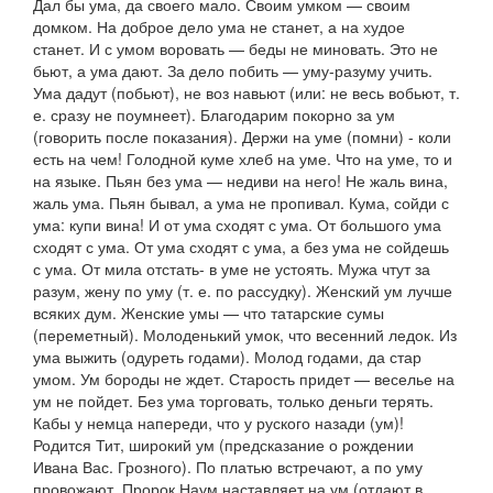
Дал бы ума
,
да своего мало. Своим умком — своим
домком
.
На доброе дело ума не станет, а на худое
станет. И с умом воровать — беды не миновать. Это не
бьют, а ума дают. За дело побить — уму-разуму учить.
Ума дадут
(побьют),
не воз навьют
(или:
не весь вобьют,
т.
е. сразу не поумнеет).
Благодарим покорно за ум
(говорить после показания).
Держи на уме
(помни)
- коли
есть на чем! Голодной куме хлеб на уме
.
Что на уме, то и
на языке
.
Пьян без ума — недиви на него! Не жаль вина,
жаль ума. Пьян бывал, а ума не пропивал. Кума, сойди с
ума: купи вина! И от ума сходят с ума. От большого ума
сходят с ума. От ума сходят с ума, а без ума не сойдешь
с ума
.
От мила отстать- в уме не устоять. Мужа чтут за
разум, жену по уму
(т. е. по рассудку).
Женский ум лучше
всяких дум. Женские умы — что татарские сумы
(переметный).
Молоденький умок, что весенний ледок. Из
ума выжить
(
одуреть годами). Молод годами, да стар
умом. Ум бороды не ждет. Старость придет — веселье на
ум не пойдет. Без ума торговать, только деньги терять.
Кабы у немца напереди, что у руского назади
(ум)!
Родится Тит, широкий ум
(предсказание о рождении
Ивана Вас. Грозного).
По платью встречают, а по уму
провожают. Пророк Наум наставляет на ум
(отдают в