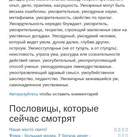
опыт, дело,
практика, насущность. Умозренья могут быть
весьма ошибочны.
умозрительные, умоз
о
рные
науки,
метафизика.
умозрительность,
свойство по прилаг.
Умозр
и
тельность нередко блуждает
.
умозритель,
умозрительница
, теоретик, строющий заключенья свои на
умственых догадках.
Умоз
о
рный, умоз
о
ркий
человек,
который видит умом, духом далее, глубже других,
остроум.
Умоисступл
е
нье
(не от
туп
и
ть,
а от
ступ
а
ть
),
неистовость, утрата ума, рассудка или сознательности
действий своих.
умогубительный, умопритупляющий
способ ученья
.
умоодуряющее
лжемудрствованье
.
умоотрезвляющий
здравый смысл
.
умоубийственое
школярство, педантство.
Умокич
е
нье
зазнавшийся ум,
самонадеянное умствованье.
Авторизуйтесь
чтобы оставить комментарий
Пословицы, которые
сейчас смотрят
Наше место свято!
Фома - большая крома. У богача денег -