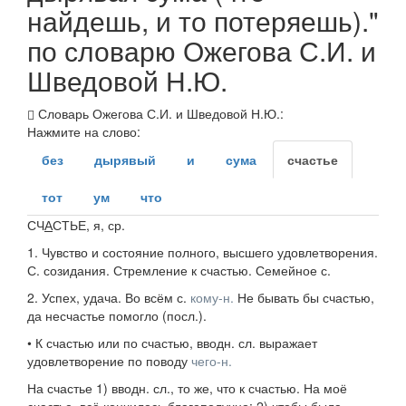
найдешь, и то потеряешь)."
по словарю Ожегова С.И. и
Шведовой Н.Ю.
Словарь Ожегова С.И. и Шведовой Н.Ю.:
Нажмите на слово:
без
дырявый
и
сума
счастье
тот
ум
что
СЧ
А
СТЬЕ
, я,
ср.
1.
Чувство и состояние полного, высшего удовлетворения.
С. созидания. Стремление к счастью. Семейное с.
2.
Успех, удача.
Во всём с.
кому-н.
Не бывать бы счастью,
да несчастье помогло
(посл.).
•
К счастью
или
по счастью
,
вводн. сл.
выражает
удовлетворение по поводу
чего-н.
На счастье
1)
вводн. сл.
, то же, что к счастью.
На моё