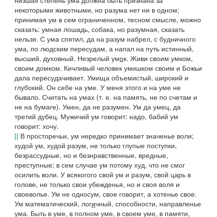
низшая степень
ума
должна быть признана за
некоторыми животными, но разума нет ни в одном;
принимая
ум
в сем ограниченном, тесном смысле, можно
сказать:
умная лошадь
,
собака,
но
разумная,
сказать
нельзя.
С ума спятил, да на разум набрел,
с будничного
ума, по людским пересудам, а напал на путь истинный,
высший, духовный.
Незрелый ум
о
к
.
Живи своим умком
,
своим домком. Кичливый человек умишком своим и Божьи
дала пересудачивает. Умища объемистый, широкий и
глубокий
.
Он себе на уме
.
У меня этого и на уме не
бывало. Считать на умах
(т. е. на память, не по счетам и
не на бумаге).
Умен, да не разумен. Ум да умец
,
да
третий дубец. Мужичий ум говорит: надо, бабий ум
говорит: хочу.
||
В просторечьи,
ум
нередко принимает значенье
воли
;
худой ум, худой разум
, не только глупые поступки,
безрассудные, но и безнравственные, вредные,
преступные; в сем случае
ум
потому
худ
, что не смог
осилить воли.
У всякогого свой ум и разум, свой царь в
голове
, не только свои убежденья, но и своя воля и
своеволье.
Ум не односум
, свое говорит, а хотенье свое.
Ум математический
,
лог
и
чный,
способности, направленье
ума.
Быть в уме
,
в полном уме
,
в своем уме
, в памяти,