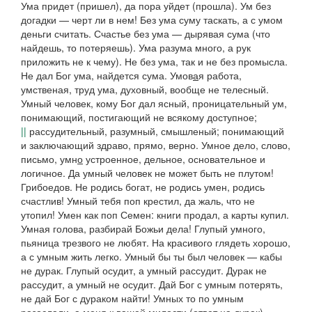
Ума придет
(
пришел), да пора уйдет
(
прошла). Ум без
догадки — черт ли в нем! Без ума суму таскать, а с умом
деньги считать. Счастье без ума — дырявая сума
(что
найдешь, то потеряешь).
Ума разума много, а рук
приложить не к чему). Не без ума, так и не без промысла.
Не дал Бог ума, найдется сума.
Умов
а
я
работа,
умственая, труд ума, духовный, вообще не телесный.
Умный
человек,
кому Бог дал ясный, проницательный ум,
понимающий, постигающий не всякому доступное;
||
рассудительный, разумный, смышленый; понимающий
и заключающий здраво, прямо, верно.
Умное дело
,
слово,
письмо,
умн
о
устроенное, дельное, основательное и
логичное.
Да умный человек не может быть не плутом!
Грибоедов. Не родись богат, не родись умен, родись
счастлив! Умный тебя поп крестил, да жаль, что не
утопил! Умен как поп Семен: книги продал, а карты купил.
Умная голова, разбирай Божьи дела! Глупый умного,
пьяница трезвого не любят. На красивого глядеть хорошо,
а с умным жить легко. Умный бы ты был человек — кабы
не дурак. Глупый осудит, а умный рассудит
.
Дурак не
рассудит, а умный не осудит. Дай Бог с умным потерять,
не дай Бог с дураком найти! Умных то по умным