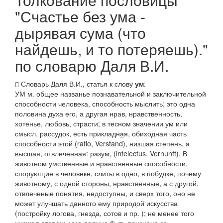
"Счастье без ума -
дырявая сума (что
найдешь, и то потеряешь)."
по словарю Даля В.И.
Словарь Даля В.И., статья к слову
ум
:
УМ
м. общее названье познавательной и заключительной
способности человека, способность мыслить; это одна
половина духа его, а другая
нрав, нравственность,
хотенье
,
любовь, страсти;
в тесном значении ум или
смысл, рассудок, есть прикладн
а
я, обиходная часть
способности этой (ratio, Verstand), низшая степень, а
высшая, отвлеченная:
разум
, (intelectus, Vernunft). В
животном
умственные
и
нравственные
способности,
спорующие в человеке, слиты в одно, в
побудке
, почему
животному, с одной стороны, нравственные, а с другой,
отвлеченые понятия, недоступны, и сверх того, оно не
может улучшать данного ему природой искусства
(постройку логова, гнезда, сотов и пр. ); не менее того