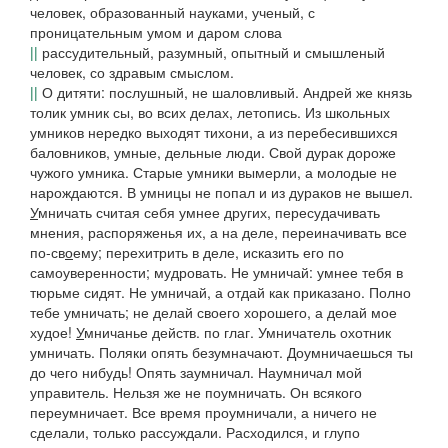
человек, образованный науками, ученый, с
проницательным умом и даром слова
||
рассудительный, разумный, опытный и смышленый
человек, со здравым смыслом.
||
О дитяти: послушный, не шаловливый.
Андрей же князь
толик умник сы, во всих делах,
летопись.
Из школьных
умников нередко выходят тихони, а из перебесившихся
баловников, умные, дельные люди
.
Свой дурак дороже
чужого умника. Старые умники вымерли, а молодые не
нарождаются. В умницы не попал и из дураков не вышел.
У
мничать
считая себя умнее других, пересудачивать
мнения, распоряженья их, а на деле, переиначивать все
по-св
о
ему; перехитрить в деле, исказить его по
самоуверенности; мудровать.
Не умничай: умнее тебя в
тюрьме сидят. Не умничай, а отдай как приказано. Полно
тебе умничать; не делай своего хорошего, а делай мое
худое!
У
мничанье
действ. по глаг.
Умничатель
охотник
умничать.
Поляки опять безумначают. Доумничаешься ты
до чего нибудь! Опять заумничал. Наумничал мой
управитель. Нельзя же не поумничать. Он всякого
переумничает. Все время проумничали, а ничего не
сделали,
только рассуждали.
Расходился, и глупо