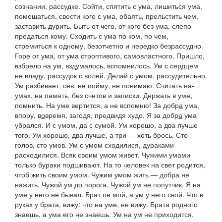
сознании, рассудке.
Сойти, спятить с ума, лишиться ума,
помешаться,
свести кого с ума,
обаять, прельстить чем,
заставить дурить.
Быть от чего, от кого без ума,
слепо
предаться кому.
Сходить с ума по ком, по чем,
стремиться к одному, безотчетно и нередко безрассудно.
Горе от ума
, от ума строптивого, самовластного.
Пришло,
взбрело на ум,
вздумалось, вспомнилось.
Ум с сердцем
не владу,
рассудок с волей.
Делай с умом,
рассудительно.
Ум разбивает, сев.
не пойму, не понимаю.
Считать на-
умах,
на память, без счетов и записки.
Держать в уме
,
помнить.
На уме вертится, а не вспомню! За добр
а
ума,
впору, в
о
время, загодя, предвидя худо.
Я за добр
а
ума
убрался. И с умом, да с сумой. Ум хорошо, а два лучше
того. Ум хорошо, два лучше, а три — хоть брось. Сто
голов, сто умов. Ум с умом сходилися, дураками
расходилися. Всяк своим умом живет. Чужими умами
только бураки подшивают. На то человек на свет родится,
чтоб жить своим умом. Чужим умом жить — добра не
нажить. Чужой ум до порога. Чужой ум не попутчик. Я на
уме у него не бывал. Брат он мой, а ум у него свой. Что в
руках у брата, вижу: что на уме
,
не вижу. Брата родного
знаешь, а ума его не знаешь. Ум на ум не приходится.