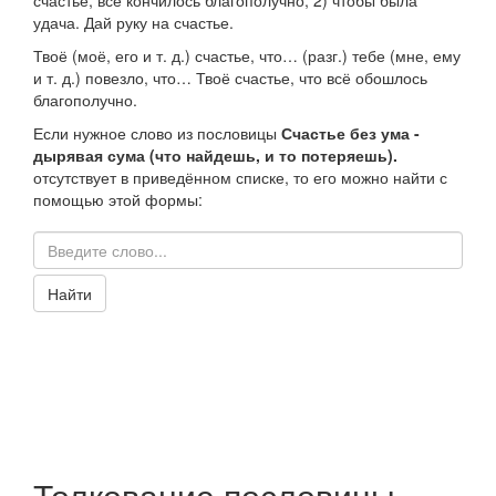
счастье, всё кончилось благополучно;
2) чтобы была
удача.
Дай руку на счастье.
Твоё (моё, его
и т. д.)
счастье, что…
(
разг.
) тебе (мне, ему
и т. д.) повезло, что…
Твоё счастье, что всё обошлось
благополучно.
Если нужное слово из пословицы
Счастье без ума -
дырявая сума (что найдешь, и то потеряешь).
отсутствует в приведённом списке, то его можно найти с
помощью этой формы:
Найти
Толкование пословицы