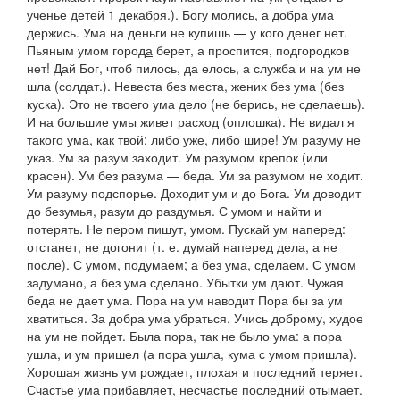
ученье детей 1 декабря.).
Богу молись, а добр
а
ума
держись. Ума на деньги не купишь — у кого денег нет.
Пьяным умом город
а
берет, а проспится, подгородков
нет! Дай Бог, чтоб пилось, да елось
,
а служба и на ум не
шла
(солдат.).
Невеста без места, жених без ума
(без
куска).
Это не твоего ума дело
(
не берись, не сделаешь).
И на большие умы живет расход
(
оплошка
).
Не видал я
такого ума, как твой: либо
у
же, либо шире! Ум разуму не
указ. Ум за разум заходит. Ум разумом крепок
(или
красен). Ум без разума — беда
.
Ум за разумом не ходит.
Ум разуму подспорье. Доходит ум и до Бога. Ум доводит
до безумья, разум до раздумья. С умом и найти и
потерять. Не пером пишут, умом. Пускай ум наперед:
отстанет, не догонит
(т. е. думай наперед дела, а не
после).
С умом, подумаем; а без ума, сделаем. С умом
задумано, а без ума сделано
.
Убытки ум дают. Чужая
беда не дает ума. Пора на ум наводит Пора бы за ум
хватиться. За добра ума убраться. Учись доброму, худое
на ум не пойдет. Была пора, так не было ума: а пора
ушла, и ум пришел
(
а пора ушла, кума с умом пришла).
Хорошая жизнь ум рождает, плохая и последний теряет.
Счастье ума прибавляет, несчастье последний отымает.