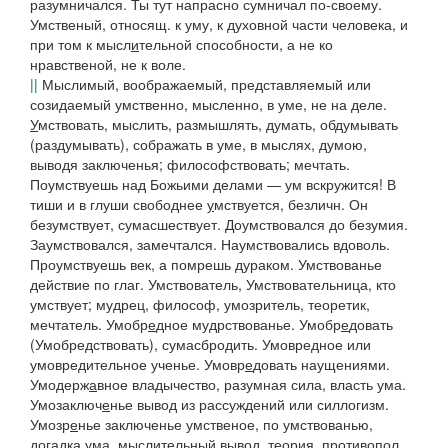
разумничался. Ты тут напрасно сумничал по-своему
.
Умственый,
относящ. к уму, к духовной части человека, и
при том к мысл
и
тельной способности, а не ко
нравственой, не к воле.
||
Мыслимый, воображаемый, представляемый или
созидаемый
умственно,
мысленно, в уме, не на деле.
У
мствовать
, мыслить, размышлять, думать, обдумывать
(раздумывать), сображать в уме, в мыслях, думою,
выводя заключенья; философствовать; мечтать.
Поумствуешь над Божьими делами — ум вскружится! В
тиши и в глуши свободнее
у
мствуется
, безличн.
Он
безумствует,
сумасшествует.
Доумствовался до безумия.
Заумствовался, замечтался
.
Наумствовались вдоволь
.
Проумствуешь век, а помрешь дураком.
Умствованье
действие по глаг.
Умствователь, Умствовательница
, кто
умствует; мудрец, философ, умозритель, теоретик,
мечтатель.
Умобр
е
дное
мудрствованье
.
Умобр
е
довать
(Умобредствовать),
сумасбродить.
Умовредное
или
умовредительное
ученье
.
Умовр
е
довать
наущениями
.
Умодерж
а
вное
владычество,
разумная сила, власть ума.
Умозаключ
е
нье
вывод из рассуждений или силлогизм.
Умозр
е
нье
заключенье умственое, по умствованью,
догадка ума, мыслительный вывод, теория, противопол.