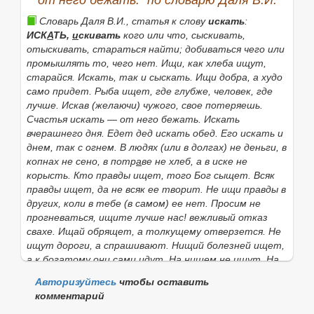
от него бежать." по словарю Даля В.И.
Словарь Даля В.И., статья к слову
искать
:
ИСК
А
ТЬ,
и
скивать
кого или что, сыскивать,
Найти
отыскивать, стараться найти; добиваться чего или
промышлять то, чего нет.
Ищи, как хлеба ищут,
старайся.
Искать, так и сыскать. Ищи добра, а худо
само придет. Рыба ищет, где глубже, человек, где
лучше. Искав (желаючи) чужого, свое потеряешь.
Счастья искать — от него бежать. Искать
вчерашнего дня. Едет дед искать обед. Его искать и
днем, так с огнем. В людях
(или
в долгах) не деньги, в
копнах не сено, в потр
а
ве не хлеб, а в иске не
корысть. Кто правды ищет, того Бог сыщет. Всяк
правды ищет, да не всяк ее творит. Не ищи правды в
других, коли в тебе (в самом) ее нет. Просим не
прогневаться, ищите лучше нас!
вежливый отказ
свахе.
Ищай обрящет, а толкущему отверзется. Не
ищут дороги, а спрашивают. Нищий болезней ищет,
а к богатому они сами идут. На нищем не ищут. На
нищем ничего не сыщешь. Не ищи красоты, ищи
Авторизуйтесь
чтобы оставить
доброты. Счастья ищи, а в могилу ложись! Не ты
комментарий
смерти ищешь, она сторожит. Ищи добра на