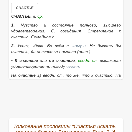
СЧАСТЬЕ
СЧ
А
СТЬЕ
, я,
ср.
1.
Чувство и состояние полного, высшего
удовлетворения.
С. созидания. Стремление к
счастью. Семейное с.
2.
Успех, удача.
Во всём с.
кому-н.
Не бывать бы
счастью, да несчастье помогло
(посл.).
•
К счастью
или
по счастью
,
вводн. сл.
выражает
удовлетворение по поводу
чего-н.
На счастье
1)
вводн. сл.
, то же, что к счастью.
На
моё счастье, всё кончилось благополучно;
2) чтобы
была удача.
Дай руку на счастье.
Твоё (моё, его
и т. д.)
счастье, что…
(
разг.
) тебе
(мне, ему и т. д.) повезло, что…
Твоё счастье, что
всё обошлось благополучно.
Если нужное слово из пословицы
Счастья искать -
от него бежать.
отсутствует в приведённом
Толкование пословицы "Счастья искать -
списке, то его можно найти с помощью этой формы: