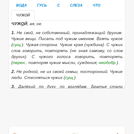
ВОДА
ГУСЬ
С
СЛЕЗА
ЧТО
ЧУЖОЙ
ЧУЖ
О
Й
, ая, ое.
1.
Не свой, не собственный, принадлежащий другим.
Чужие вещи. Писать под чужим именем. Взять чужое
(
сущ.
).
Чужая сторона. Чужие края
(чужбина).
С чужих
слов говорить, повторять
(не зная самому, со слов
других).
С чужого голоса говорить, повторять
(
перен.
: повторяя чужие мысли, суждения;
неодобр.
).
2.
Не родной, не из своей семьи, посторонний.
Чужие
люди. Стесняться чужих
(
сущ.
).
3.
Далёкий по духу, по взглядам.
Братья стали
чужими. Ч. для общества человек.
Если нужное слово из пословицы
Чужая слеза - вода
(что с гуся вода).
отсутствует в приведённом
списке, то его можно найти с помощью этой формы:
Найти