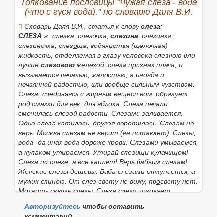
Толкование пословицы "Чужая слеза - вода
(что с гуся вода)." по словарю Даля В.И.
Словарь Даля В.И., статья к слову
слеза
:
СЛЕЗ
А
ж.
сл
е
зка, сл
е
зочка
;
слез
и
на
,
слезинка,
слезиночка, слез
и
ща;
водянистая (щелочная)
жидкость, отделяемая в глазу человека
слезною
или
лучше
слезовою
железой; слеза признак плача,
и
вызывается печалью, жалостью, а иногда и
нечаянной радостью, или вообще сильным чувством.
Слеза
, соединяясь с жирным веществом, образует
род смазки для век, для яблока.
Слеза печали
сменилась слезой радости. Слезами заливается.
Одна слеза катилась, другая воротилась. Слезам не
верь. Москва слезам не верит
(
не потакает). Слезы,
вода -да иная вода дороже крови. Слезами умываемся,
а кулаком утираемся. Утирай слезищи кулачищем!
Слеза по слезе
,
а все каплет! Верь бабьим слезам!
Женские слезы дешевы. Баба слезами откупается, а
мужик спиною. От слез свету не вижу, пр
о
свету нет
.
Молвить сквозь слезы
.
Слеза слезу погоняет.
Слезки, что слюньки: потекут, да и обсохнут. Вода
Авторизуйтесь
чтобы оставить
(
стекло, камешек), как слез
а
. По кручине и слезина.
комментарий