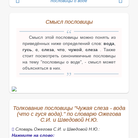
пословицы о воде
Смысл пословицы
Смысл этой пословицы можно понять из
приведённых ниже определений слов:
вода
,
гусь
,
с
,
слеза
,
что
,
чужой
,
слеза
. Также
стоит посмотреть синонимичные пословицы
на тему "пословицы о воде", - смысл может
объясняться в них.
Толкование пословицы "Чужая слеза - вода
(что с гуся вода)." по словарю Ожегова
С.И. и Шведовой Н.Ю.
Словарь Ожегова С.И. и Шведовой Н.Ю.:
Нажмите на слово: