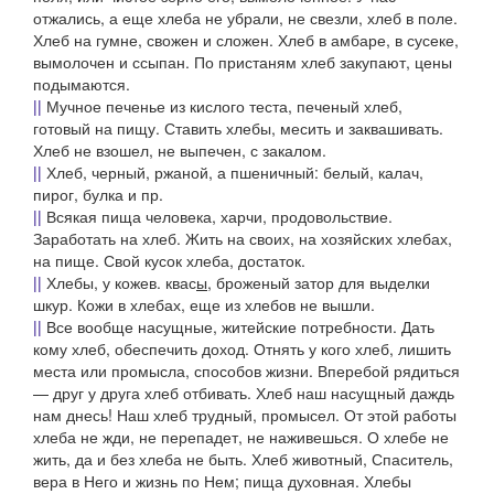
отжались, а еще хлеба не убрали, не свезли, хлеб в поле.
Хлеб на гумне,
свожен и сложен.
Хлеб в амбаре, в сусеке,
вымолочен и ссыпан.
По пристаням хлеб закупают, цены
подымаются.
||
Мучное печенье из кислого теста,
печеный хлеб
,
готовый на пищу.
Ставить хлебы
, месить и заквашивать.
Хлеб не взошел, не выпечен, с закалом.
||
Хлеб,
черный, ржаной, а пшеничный: белый, калач,
пирог, булка и пр.
||
Всякая пища человека, харчи, продовольствие.
Заработать на хлеб. Жить на своих, на хозяйских хлебах
,
на пище.
Свой кусок хлеба,
достаток.
||
Хлебы,
у кожев. квас
ы
, броженый затор для выделки
шкур.
Кожи в хлебах, еще из хлебов не вышли.
||
Все вообще насущные, житейские потребности.
Дать
кому хлеб,
обеспечить доход.
Отнять у кого хлеб,
лишить
места или промысла, способов жизни.
Вперебой рядиться
— друг у друга хлеб отбивать. Хлеб наш насущный даждь
нам днесь! Наш хлеб трудный,
промысел.
От этой работы
хлеба не жди, не перепадет,
не наживешься.
О хлебе не
жить, да и без хлеба не быть. Хлеб животный,
Спаситель,
вера в Него и жизнь по Нем; пища духовная.
Хлебы