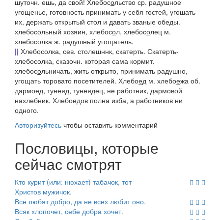
шуточн.
ешь, да свой!
Хлебос
о
льство
ср. радушное
угощенье, готовность принимать у себя гостей, угошать
их, держать открытый стол и давать званые обеды.
хлебосольный
хозяин
,
хлебос
о
л, хлебос
о
лец
м.
хлебосолка
ж. радушный угощатель.
||
Хлебосолка, сев.
столешннк, скатерть.
Скатерть-
хлебосолка
, сказочн. которая сама кормит.
хлебос
о
льничать
, жить открыто, принимать радушно,
угощать торовато посетителей.
Хлебо
е
д
м.
хлебо
е
жа
об.
дармоед, тунеяд, тунеядец, не работник, дармовой
нахлебник.
Хлебоедов полна изба, а работников ни
одного.
Авторизуйтесь
чтобы оставить комментарий
Пословицы, которые
сейчас смотрят
Кто курит (или: нюхает) табачок, тот
Христов мужичок.
Все любят добро, да не всех любит оно.
Всяк хлопочет, себе добра хочет.