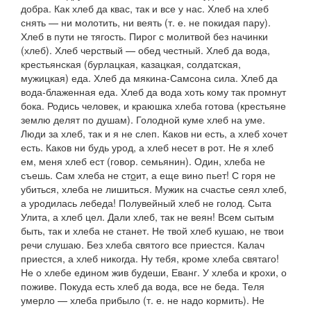
добра. Как хлеб да квас, так и все у нас. Хлеб на хлеб
снять — ни молотить, ни веять
(т. е. не покидая пару).
Хлеб в пути не тягость. Пирог с молитвой без начинки
(хлеб).
Хлеб черствый — обед честный. Хлеб да вода,
крестьянская
(
бурлацкая, казацкая, солдатская,
мужицкая
)
еда. Хлеб да мякина-Самсона сила. Хлеб да
вода-блаженная еда. Хлеб да вода хоть кому так промнут
бока. Родись человек, и краюшка хлеба готова
(крестьяне
землю делят по душам).
Голодной куме хлеб на уме.
Люди за хлеб, так и я не слеп. Каков ни есть, а хлеб хочет
есть. Каков ни будь урод, а хлеб несет в рот. Не я хлеб
ем, меня хлеб ест
(говор. семьянин).
Один, хлеба не
съешь. Сам хлеба не ст
о
ит, а еще вино пьет! С горя не
убиться, хлеба не лишиться. Мужик на счастье сеял хлеб,
а уродилась лебеда! Полувейный хлеб не голод. Сыта
Улита, а хлеб цел. Дали хлеб, так не веян! Всем сытым
быть, так и хлеба не станет. Не твой хлеб кушаю, не твои
речи слушаю. Без хлеба святого все приестся. Калач
приестся, а хлеб никогда. Ну тебя, кроме хлеба святаго!
Не о хлебе едином жив будеши,
Еванг.
У хлеба и крохи,
о
поживе.
Покуда есть хлеб да вода, все не беда. Теля
умерло — хлеба прибыло
(
т. е. не надо кормить
).
Не