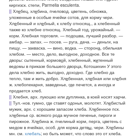
киргизск. степи, Parmelia esculenta.
||
Хл
е
бец
,
хл
е
бина
, пчеловод. цветень, обножка,
уложенные в особые ячейки сотов, для корму чери.
Хл
е
бенный
и
хл
е
бный
, к хлебу относящ., а
хлебенный
также ко хлебне относящ.
Хлебный год,
урожайный. —
корм. Хлебная торговля
. —
подошва,
лучший разбор. —
амбар
. —
запах
. —
посев
. —
руга, дача
. —
деньги,
на
пищу. —
закваска. — вино,
водка. —
сторон
а
,
обильная
хлебом. —
место, дело,
выгодное, доходное.
Все те
дворы: сытенный, кормов
о
й, хлебенный, ж
и
тенный
ведомы в приказе большего дворца,
Котошихин
У этого
дела хлебно жить,
выгодно, доходно.
Где хлебно да
тепло, там и жить добро.
Хл
е
бенная, хл
е
бная
или
хл
е
бня
ж. хлебопекарня, заведенье, где печется, а иногда и
продается хлеб.
||
Хлебня, арх.
лукошко или дуплянка, в коей носят харчи.
||
Тул.-нов.
гумно, где ставят одонья, молотят.
Хл
е
бистый
мужик, арх.
с хорошим запасом хлеба.
Хл
е
бенное
пск.
хл
е
бенье
ср. всякого рода мучное печенье, пироги и
пирожное.
Хл
е
бина
ж. пчелиный корм, перга, цветень с
медом в ячейках, особ. для корма детв
ы
, чери.
Хл
е
бины
мн. см.
хлебать
; но быть может, что слово это от
хлеба.