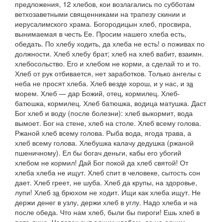
предложения
, 12 хлебов, кои возлагались по субботам
ветхозаветными священниками на трапезу скинии и
иерусалимского храма.
Богородицын хлеб
, просвира,
вынимаемая в честь Ее.
Просим нашего хлеба есть,
обедать.
По хлебу ходить, да хлеба не есть!
о поживах по
должности.
Хлеб хлебу брат; хлеб на хлеб вабит,
взаимн.
хлебосольство.
Его и хлебом не корми,
а сделай то и то.
Хлеб от рук отбивается,
нет заработков.
Только ангелы с
неба не просят хлеба. Хлеб везде хорош, и у нас, и з
а
морем. Хлеб — дар Божий, отец, кормилец. Хлеб-
батюшка, кормилец. Хлеб батюшка, водица матушка. Даст
Бог хлеб и воду
(после болезни):
хлеб выкормит, вода
вымоет. Бог на стене, хлеб на столе. Хлеб всему голова.
Ржаной хлеб всему голова. Рыба вода, ягода трава, а
хлеб всему голова. Хлебушка калачу дедушка
(ржаной
пшеничному).
Ел бы богач деньги, кабы его убогий
хлебом не кормил! Дай Бог покой да хлеб святой! От
хлеба хлеба не ищут. Хлеб спит в человеке,
сытость сон
дает.
Хлеб греет, не шуба. Хлеб да крупы, на здоровье,
лупи! Хлеб з
а
брюхом не ходит. Ищи как хлеба ищут. Не
держи денег в узлу, держи хлеб в углу. Надо хлеба и на
после обеда. Что нам хлеб, были бы пироги! Ешь хлеб в