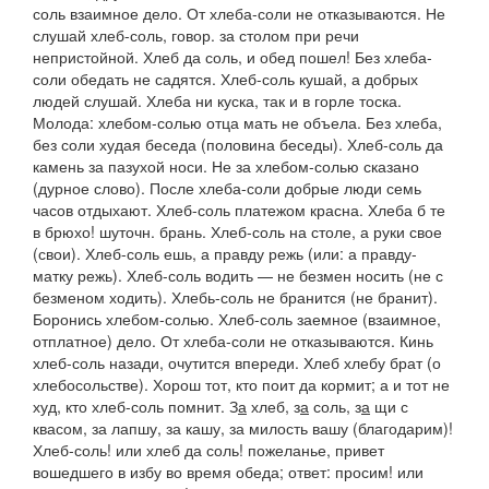
соль взаимное дело. От хлеба-соли не отказываются. Не
слушай хлеб-соль, говор.
за столом при речи
непристойной.
Хлеб да соль, и обед пошел! Без хлеба-
соли обедать не садятся. Хлеб-соль кушай, а добрых
людей слушай. Хлеба ни куска, так и в горле тоска.
Молода: хлебом-солью отца мать не объела. Без хлеба,
без соли худая беседа
(
половина беседы
).
Хлеб-соль да
камень за пазухой носи. Не за хлебом-солью сказано
(дурное слово).
После хлеба-соли добрые люди семь
часов отдыхают. Хлеб-соль платежом красна. Хлеба б те
в брюхо!
шуточн. брань.
Хлеб-соль на столе, а руки свое
(свои
).
Хлеб-соль ешь, а правду режь
(или:
а правду-
матку режь
).
Хлеб-соль водить — не безмен носить
(
не с
безменом ходить). Хлебь-соль не бранится
(
не бранит).
Боронись хлебом-солью. Хлеб-соль заемное
(
взаимное,
отплатное
)
дело. От хлеба-соли не отказываются. Кинь
хлеб-соль назади, очутится впереди. Хлеб хлебу брат
(о
хлебосольстве).
Хорош тот, кто поит да кормит; а и тот не
худ, кто хлеб-соль помнит. З
а
хлеб, з
а
соль, з
а
щи с
квасом, за лапшу, за кашу, за милость вашу
(благодарим)!
Хлеб-соль!
или
хлеб да соль!
пожеланье, привет
вошедшего в избу во время обеда; ответ:
просим!
или