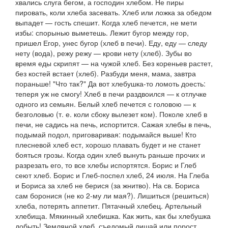
хвались слуга бегом, а господин хлебом. Не пиры
пировать, коли хлеба засевать. Хлеб или ложка за обедом
выпадет — гость спешит
.
Когда хлеб печется, не мети
избы: спорынью выметешь. Лежит бугор между гор,
пришел Егор, унес бугор
(хлеб в печи).
Еду, еду — следу
нету
(вода),
режу режу — крови нету
(хлеб).
Зубы во
время еды скрипят — на чужой хлеб. Без кореньев растет,
без костей встает
(хлеб).
Разбуди меня, мама, завтра
пораньше! "Что так?" Да вот хлебушка-то ломоть доесть:
теперя уж не смогу! Хлеб в печи раздвоился — к отлучке
одного из семьян. Белый хлеб печется с головою — к
безголовью
(т. е. коли сбоку вылезет ком).
Поколе хлеб в
печи, не садись на печь, испортится. Сажая хлебы в печь,
подымай подол, приговаривая: подымайся выше! Кто
плесневой хлеб ест, хорошо плавать будет и не станет
бояться грозы. Когда один хлеб вынуть раньше прочих и
разрезать его, то все хлебы испортятся. Борис и Глеб
сеют хлеб. Борис и Глеб-поспел хлеб,
24 июля.
На Глеба
и Бориса за хлеб не берися
(за жнитво).
На св. Бориса
сам боронися
(не ко 2-му ли мая?).
Лишиться
(
решиться
)
хлеба,
потерять аппетит.
Пятачный хлебец. Артельный
хлебища. Мякинный хлебишка. Как жить, как бы хлебушка
добыть! Земляной хлеб,
съедомый лишай или п
о
рост