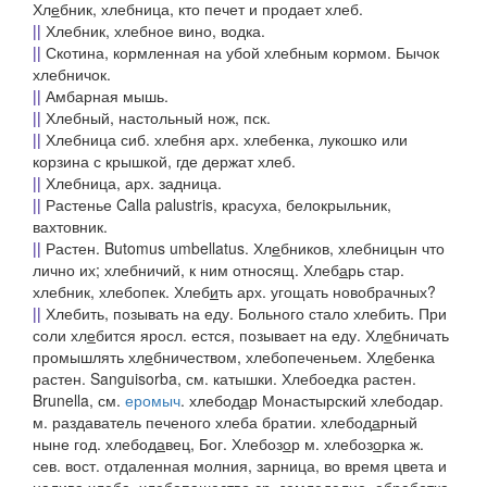
Хл
е
бник, хлебница,
кто печет и продает хлеб.
||
Хлебник,
хлебное вино, водка.
||
Скотина, кормленная на убой хлебным кормом.
Бычок
хлебничок.
||
Амбарная мышь.
||
Хлебный, настольный нож,
пск.
||
Хлебница сиб. хлебня арх. хлебенка,
лукошко или
корзина с крышкой, где держат хлеб.
||
Хлебница, арх.
задница.
||
Растенье Calla palustris, красуха, белокрыльник,
вахтовник.
||
Растен. Butomus umbellatus.
Хл
е
бников, хлебницын
что
лично их;
хлебничий
, к ним относящ.
Хлеб
а
рь
стар.
хлебник, хлебопек.
Хлеб
и
ть
арх.
угощать новобрачных?
||
Хлебить,
позывать на еду.
Больного стало хлебить. При
соли
хл
е
бится
яросл.
естся, позывает на еду.
Хл
е
бничать
промышлять
хл
е
бничеством
, хлебопеченьем.
Хл
е
бенка
растен. Sanguisorba, см. катышки.
Хлебоедка
растен.
Brunella, см.
еромыч
.
хлебод
а
р
Монастырский хлебодар
.
м. раздаватель печеного хлеба братии.
хлебод
а
рный
ныне год
.
хлебод
а
вец
, Бог.
Хлебоз
о
р
м.
хлебоз
о
рка
ж.
сев. вост.
отдаленная молния, зарница, во время цвета и