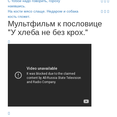
С тобой надо говорить, гороху
наевшись.
На кости мясо слаще. Недаром и собака
кость гложет.
Мультфильм к пословице
"У хлеба не без крох."