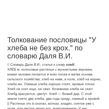
Толкование пословицы "У
хлеба не без крох." по
словарю Даля В.И.
Словарь Даля В.И., статья к слову
хлеб
:
ХЛЕБ
м. колосовые растенья с мучнистыми зернами,
коими человек питается и коих посев и жатва основа
сельского хозяйства;
хлеб на ниве, в поле, хлеб на корню,
хлеба
мн.
Озимые хлеба хорошо стоят, яровые плохи.
Хлеб не снят еще,
не сжат.
Кочевники хлеба не сеют.
Хлеб
а
красуются,
цветут.
Хлеб — Божий дар. С этой
земли снято два хлеба,
два года сряду, озимый и яровой.
||
Растенье это в снопах, копнах, кладях, снятое уже с
поля, или чистое зерно его, вымолоченное.
У нас