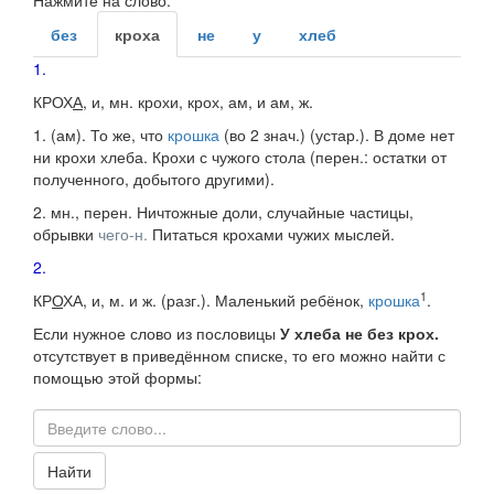
Нажмите на слово:
без
кроха
не
у
хлеб
1.
КРОХ
А
, и,
мн.
крохи, крох, ам,
и
ам,
ж.
1.
(ам). То же, что
крошка
(во 2
знач.
) (
устар.
).
В доме нет
ни крохи хлеба. Крохи с чужого стола
(
перен.
: остатки от
полученного, добытого другими).
2.
мн., перен.
Ничтожные доли, случайные частицы,
обрывки
чего-н.
Питаться крохами чужих мыслей.
2.
1
КР
О
ХА
, и,
м.
и
ж.
(
разг.
). Маленький ребёнок,
крошка
.
Если нужное слово из пословицы
У хлеба не без крох.
отсутствует в приведённом списке, то его можно найти с
помощью этой формы:
Найти