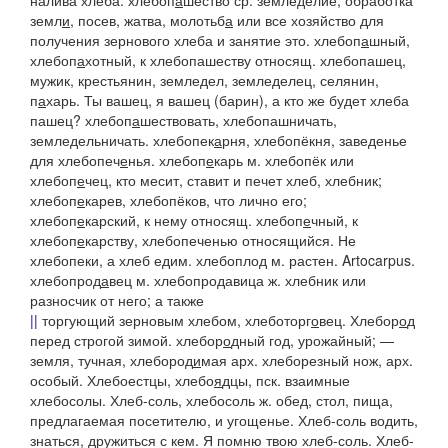
налива хлеба.
хлебоп
а
шество
ср. земледелие, обработка
земл
и
, посев, жатва, молотьб
а
или все хозяйство для
получения зернового хлеба и занятие это.
хлебоп
а
шный,
хлебоп
а
хотный
, к хлебопашеству относящ.
хлебопашец
,
мужик, крестьянин, земледел, земледелец, селянин,
п
а
харь.
Ты вашец, я вашец
(барин),
а кто же будет хлеба
пашец?
хлебоп
а
шествовать, хлебопашничать
,
земледельничать.
хлебопек
а
рня, хлебопёкня
, заведенье
для
хлебопеч
е
нья
.
хлебоп
е
карь
м.
хлебопёк
или
хлебоп
е
чец
, кто месит, ставит и печет хлеб, хлебник;
хлебоп
е
карев, хлебопёков
, что лично его;
хлебоп
е
карский
, к нему относящ.
хлебоп
е
чный
, к
хлебоп
е
карству
, хлебопеченью относящийся.
Не
хлебопеки, а хлеб едим
.
хлебоплод
м. растен. Artocarpus.
хлебопрод
а
вец
м.
хлебопродавица
ж. хлебник или
разносчик от него; а также
||
торгующий зерновым хлебом,
хлеботорг
о
вец
.
Хлебор
о
д
перед строгой зимой.
хлебор
о
дный
год
, урожайный; —
земля,
тучная,
хлебород
и
мая
арх.
хлеборезный
нож, арх.
особый.
Хлебоестцы, хлебо
я
дцы,
пск.
взаимные
хлебосолы.
Хлеб-соль
, хлебосоль ж. обед, стол, пища,
предлагаемая посетителю, и угощенье.
Хлеб-соль водить,
знаться, дружиться с
кем. Я помню твою хлеб-соль. Хлеб-