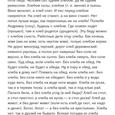
поте лица. Человек сыт одним хлебом, да не одним
ремеслом. Хлебом сыты, хлебом
(т. е. вином)
и пьяны.
Вино веселит, а хлеб спит. И пес перед хлебом
смиряется. На хлеб не станет, а на вино станет. Нет
питья лучше воды, как перегонишь ее на хлебе! Полюби
Андревну
(соху),
будешь с хлебом.
Где хозяин ходит
(
прошел), там и хлеб родится
(
уродился). Эту беду можно
с хлебом съесть. Работные дети отцу хлебы. Как хочешь
зови
(
как ни зови, хоть чертом зови), только хлебом корми.
Не дорог виноград терский, дорог хлеб деревенский:
немного укусишь, а полон рот нажуешь! Без соли не
вкусно, а без хлеба не сытно. Без хлеба смерть, без соли
смех. Худ обед, коли хлеба нет. Без хлеба не обед. Не
будет хлеба, не будет и обеда. Н
е
в пору и обед, как
хлеба в дому нет! Плевать на обед, коли хлеба нет. Без
хлеба, без соли никто не обедает. Без хлеба и у воды
худо жить. Без хлеба на воде ноги жидки. Хлеба ни куска,
так и в тереме тоска; а хлеба край, так и под елью рай.
Палата бела, а без хлеба утл
а
(
в ней беда)! Хлеб на стол,
и стол престол; а хлеба ни куска — и стол доска! Хлеб да
живот, и без денег живет
(коли есть хлеб да скот, не надо
и денег).
Богат, богат — а без хлеба не крестьянин. Хлеба
нет, так и друзей не бывало. Всякая погудка ко хлебу