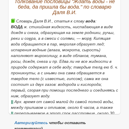
Толкование пословицы "Ждать воды - не
Прийти в себя
то же, что прийти в чувство, в
беда, да пришла бы вода." по словарю
сознание.
Даля В.И.
Прийти на помощь (на выручку)
оказать помощь,
Словарь Даля В.И., статья к слову
вода
:
выручить
(в 1
знач.
).
ВОД
А
ж. стихийная жидкость, ниспадающая в виде
|
несов.
приходить
, ожу, одишь.
дождя и снега, образующая на земле родники, ручьи,
реки и оз
е
ра, а в смеси с солями, — мор
я
. Кипящая
|
сущ.
приход
, а,
м.
(к 1 и 2
знач.
).
вода обращается в пар, мерзлая образует лед;
Если нужное слово из пословицы
Ждать воды - не
испарения водные (влага, мокрота, сырость)
беда, да пришла бы вода.
отсутствует в
наполняют мироколицу, в виде облаков, тумана,
приведённом списке, то его можно найти с помощью
росы, дождя, снега и пр. Едва ли не все жидкости в
этой формы:
природе содержат в себе воду; твердые тел
а
ею б. ч.
проникнуты, а с иными она сама обращается в
твердое тело (с известью, гипсом); сама же она
состоит из двух газов:
водорода
и
кислорода;
Найти
первый, сгорая при помощи последнего и соединяясь с
ним, образует воду.
||
Арх.
время от самой малой до самой полной воды,
между приливом и отливом, около 6 часов, а также
||
переплываемое в этот срок расстояние, около 30
верст.
Стоять целую воду,
выжидать прибыль или
Авторизуйтесь
чтобы оставить
убыль. Иные считают
воду
в 12 часов, между двумя
комментарий