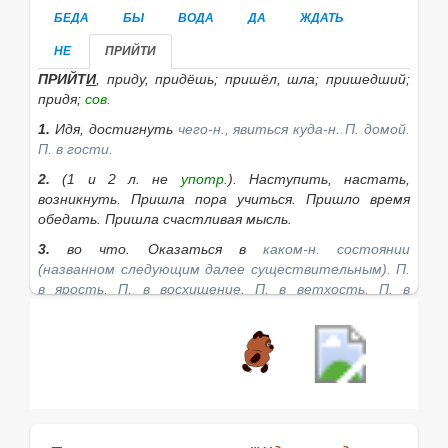
БЕДА
БЫ
ВОДА
ДА
ЖДАТЬ
НЕ
ПРИЙТИ
ПРИЙТ
И
, приду, придёшь; пришёл, шла; пришедший;
придя;
сов.
1.
Идя, достигнуть
чего-н., явиться куда-н.
П. домой.
П. в гости.
2.
(1 и 2 л. не
употр.
). Наступить, настать,
возникнуть.
Пришла пора учиться. Пришло время
обедать. Пришла счастливая мысль.
3.
во что.
Оказаться в
каком-н. состоянии
(названном следующим далее существительным).
П.
в ярость. П. в восхищение. П. в ветхость. П. в
движение.
4.
к чему.
Достигнуть
чего-н.
после какихн.
действий, решений.
П. к соглашению. П. к выводу.
•
Прийти в чувство (в сознание)
вернуться в
сознательное состояние, выйти из состояния
дурноты, обморока.