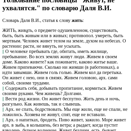
Толкование пословицы "Живут, не
ухвалятся." по словарю Даля В.И.
Словарь Даля В.И., статья к слову
жить
:
ЖИТЬ,
жив
а
ть
, о предмете одушевленном, существовать,
быть, быть живым или в живых; противопол.
умереть, быть
мертвым. Человек живет телом на земле, духом на небесах.
О
растении: расти, не вянуть, не усыхать.
||
О человеке пребывать где, обитать, иметь жилище,
пребывание.
Во всех землях живут люди. Живем в своем
доме. Каково живете?
как поживаете, каково житье ваше.
Живем припеваючи. Сколько ни жимши
(в работниках),
а
идти завымши. Живем голь голью. Живем кол да перетыка.
Он живет с нею,
они в связях.
Живем головою, арх.
сами
собой, своими трудами.
||
Содержать себя, добывать пропитание, кормиться.
Живем
своими руками. Чем живешь? Долгами.
||
Вести род жизни.
Он живет беспутно. Жить день и ночь,
разгульно.
Как живешь, так и слывешь.
||
Арх.
не спать, бодрствовать.
Мы еще жили,
еще не спали, не
ложились.
Хозяева не живут,
спят, еще не вставали.
||
Арх. о напитках, бродить.
Пиво живет,
зажило.
Море живет
арх.
в зыбь, в колышень, без ветра;
а рыдает,
когда пустит
взводень, бурное волнение.
Жив
е
т
безличн. есть, бывает,