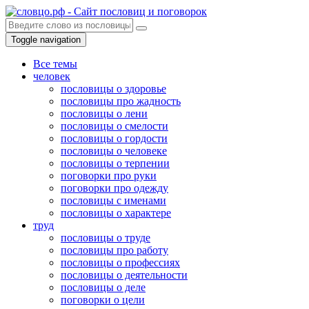
Toggle navigation
Все темы
человек
пословицы о здоровье
пословицы про жадность
пословицы о лени
пословицы о смелости
пословицы о гордости
пословицы о человеке
пословицы о терпении
поговорки про руки
поговорки про одежду
пословицы с именами
пословицы о характере
труд
пословицы о труде
пословицы про работу
пословицы о профессиях
пословицы о деятельности
пословицы о деле
поговорки о цели