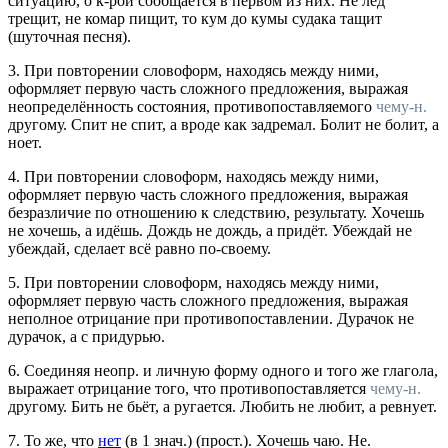
ситуацию, о к-рой сообщается в первом из них.
Не лёд
трещит, не комар пищит, то кум до кумы судака тащит
(шуточная песня).
3.
При повторении словоформ, находясь между ними,
оформляет первую часть сложного предложения, выражая
неопределённость состояния, противопоставляемого
чему-н.
другому.
Спит не спит, а вроде как задремал. Болит не болит, а
ноет.
4.
При повторении словоформ, находясь между ними,
оформляет первую часть сложного предложения, выражая
безразличие по отношению к следствию, результату.
Хочешь
не хочешь, а идёшь. Дождь не дождь, а придёт. Убеждай не
убеждай, сделает всё равно по-своему.
5.
При повторении словоформ, находясь между ними,
оформляет первую часть сложного предложения, выражая
неполное отрицание при противопоставлении.
Дурачок не
дурачок, а с придурью.
6.
Соединяя неопр. и личную форму одного и того же глагола,
выражает отрицание того, что противопоставляется
чему-н.
другому.
Бить не бьёт, а ругается. Любить не любит, а ревнует.
7.
То же, что
нет
(в 1
знач.
) (
прост.
).
Хочешь чаю. Не.