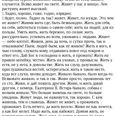
случается.
Всяко живет на свете. Живет у нас и винцо. Лен
растунец живет высокий.
||
Ладно, хорошо, гоже, годно, изрядно;
||
будет, полно.
Ладно ль так? живет. Живет, по нужде. Это чем
не живет? Живмя жить где,
быть безвыходно.
Жить для себя,
на себя,
заботиться только о самом себе;
жить на людей;
для их
пользы.
Уметь жить,
жить бережно, по силам: жить
рассудительно; успевать во всем, уживаясь с людьми.
Живет
— небо коптит. Живем, день да ночь, и сутки прочь, так и
отваливаем! Пьем, людей бьем; как не живем? Жить в кого, в
чью голову,
служить кому, отдавшись вовсе под покров и
ответ его.
Дай Бог в господина и жить, и прожить! Жить на
правую копейку,
честно.
Жить на ухожах,
у промысла.
Жить у
естя, не у нета,
в довольстве.
Жить на слуху,
разузнавать,
прислушиваться вестей, остерегаться; жить в таком месте,
куда все слухи, молва доходит.
Живало бывало,
было когда-то.
Всяковато живало,
и так и сяк.
Живи просто, проживешь лет
со сто. Живи, и дай пожить другим. Живи, и жить давай
другим,
с немецк. Екатерина II.
Встарь бывало, собака с
волком живала. Что больше живешь на свете, то больше
увидишь. Живут люди, не наживутся,
так хорошо.
С кем
живешь, тем и слывешь. Живет не живет, а проживать
проживает. Есть нечего, да жить весело. Живи не как хочется,
а как Бог велит. Надо жить, как набежит. Домом жить, не
развеся уши ходить. Жил, жил, да вдруг и помер
(
и жилы