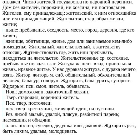
отважен. Число жителей государства по народной переписи.
Дом без жителей,
порожний, ни хозяина, ни постояльцев.
Ж
и
телев
, ему принадлежащ.;
ж
и
тельский
, к ним относящийся
или им принадлежащий.
Ж
и
тельство
, стар. образ жизни,
житие;
||
ныне: пребыванье, оседлость, место, город, деревня, где кто
живет;
||
жилище, обиталище, жилье, дом или занимаемое кем-либо
помещенье.
Ж
и
тельный, жительственый
, к жительству
относящ.
Ж
и
тельствовать
где, жить или пребывать,
находиться на жительство.
Ж
и
тельствованье
ср. состоянье,
пребыванье по знач. глаг.
Жит
у
ха
ж.
пенз. влад.
привольная
жизнь, нравное житье.
У нас дуракам житуха, с дурака нечего
взять.
Ж
и
тор, ж
и
торь
м.
сиб.
общительный, обходительный
человек, балагур, говорун.
Ж
и
торить
, балагурить, гуторить.
Ж
и
харь
м.
пск. смол.
житель, обыватель.
||
Новг.
домохозяин, зажиточный хозяин.
||
Твер.
старожил, коренной житель.
||
Пск. твер.
постоялец;
||
пск. твер.
крестьянин, живущий один, на пустоши.
||
Ряз.
лихой малый, удалой, плясун, разбитной парень;
насмешник и обидчик.
||
олон.
постен, суседко, дедушка или домовой.
Ж
и
харить
ряз.
,
быть лихим, удалым, молодцевать.