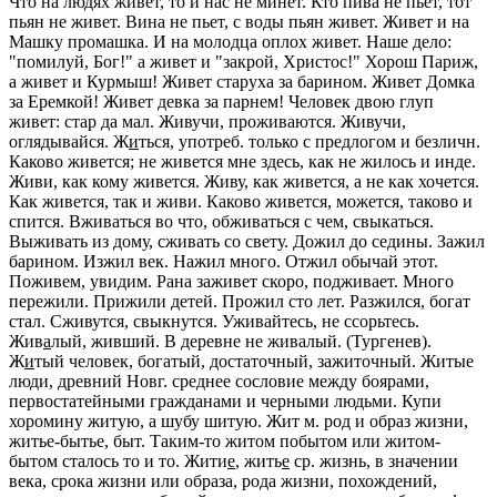
Что на людях живет, то и нас не минет. Кто пива не пьет, тот
пьян не живет. Вина не пьет, с воды пьян живет. Живет и на
Машку промашка. И на молодца оплох живет. Наше дело:
"помилуй, Бог!" а живет и "закрой, Христос!" Хорош Париж,
а живет и Курмыш! Живет старуха за барином. Живет Домка
за Еремкой! Живет девка за парнем! Человек двою глуп
живет: стар да мал. Живучи, проживаются. Живучи,
оглядывайся.
Ж
и
ться
, употреб. только с предлогом и безличн.
Каково живется; не живется мне здесь, как не жилось и инде.
Живи, как кому живется. Живу, как живется, а не как хочется.
Как живется, так и живи. Каково живется, можется, таково и
спится. Вживаться во что, обживаться с чем,
свыкаться.
Выживать из дому, сживать со свету. Дожил до седины. Зажил
барином. Изжил век. Нажил много. Отжил обычай этот.
Поживем, увидим. Рана заживет скоро, подживает. Много
пережили. Прижили детей. Прожил сто лет. Разжился,
богат
стал.
Сживутся, свыкнутся. Уживайтесь,
не ссорьтесь.
Жив
а
лый
, живший.
В деревне не живалый.
(Тургенев).
Ж
и
тый
человек,
богатый, достаточный, зажиточный.
Житые
люди, древний Новг.
среднее сословие между боярами,
первостатейными гражданами и черными людьми.
Купи
хоромину житую, а шубу шитую.
Жит
м. род и образ жизни,
житье-бытье, быт.
Таким-то житом побытом
или
житом-
бытом сталось
то и то.
Жити
е
, жить
е
ср. жизнь, в значении
века, срока жизни или образа, рода жизни, похождений,