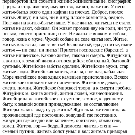
переворотов или событий жизни; жизнеописание, биография:
||
церк. и стар. имение, имущество, живот, нажитое.
У него
житья-бытья всего один кафтан на плечах. Доброе, плохое
житье. Живут, ни вон, ни в избу,
плохое хозяйство, бедное.
Погляди на житье-бытье наше. У нас житья, житьеца не стало,
житья не дают,
обижая.
Он живет промеж-дву-на-голи,
ни тут,
ни там, своего пристанища нет.
Не житье с волком и собаке,
говор. жена о муже.
Чужой собаке на селе житья нет. Житье,
житье: как встал, так за вытье! Было житьё, еда да питье; ныне
житья — ни еды, ни питья! Прихоти господские
(
барские), а
житье нищенское. Каково житье, такова и смерть.
Жит
е
йский
,
к житью, к земной жизни относящийся; обиходный, бытовой;
суетный.
Житейские заботы одолели. Житейские мужи,
стар.
житые люди.
Житейская запись,
жилая, срочная, кабальная.
Море житейское подводных каменьев преисполнено. Всякое
житейское отложим ныне попечение. Житейское делай, а
смерть помни. Житейское
(
мирское
)
твори, а к смерти гребись.
Жит
е
йник
м. книга житий, жития людей, жизнеописания.
Жит
е
йщина
ж.
жит
е
йское
ср. суетное, земное, к здешнему
быту, к земной жизни принадлежащее, ее составляющее.
Житеры
ж. мн.
влад. сузд.
жизнь?
Ж
и
тель
м.
жительница
ж.
проживающий где постоянно, живущий где постоянно,
живущий где оседло или кочевьем, обитатель, обыватель,
земец.
Житель гор — бодрый домосед; житель степи —
смелый путник; житель болот уныл и вял; житель приморья