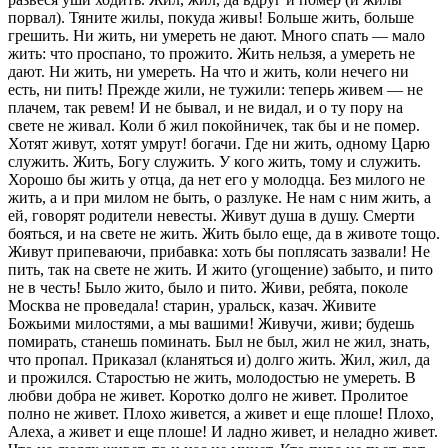
порвал). Тяните жилы, покуда живы! Больше жить, больше
грешить. Ни жить, ни умереть не дают. Много спать — мало
жить: что проспано, то прожито. Жить нельзя, а умереть не
дают. Ни жить, ни умереть. На что и жить, коли нечего ни
есть, ни пить! Прежде жили, не тужили: теперь живем — не
плачем, так ревем! И не бывал, и не видал, и о ту пору на
свете не живал. Коли б жил покойничек, так бы и не помер.
Хотят живут, хотят умрут!
богачи.
Где ни жить, одному Царю
служить. Жить, Богу служить. У кого жить, тому и служить.
Хорошо бы жить у отца, да нет его у молодца. Без милого не
жить, а и при милом не быть,
о разлуке.
Не нам с ним жить, а
ей,
говорят родители невесты.
Живут душа в душу. Смерти
бояться, и на свете не жить. Жить было еще, да в животе тощо.
Живут припеваючи,
прибавка:
хоть бы поплясать зазвали! Не
пить, так на свете не жить. И жито
(угощение)
забыто, и пито
не в честь! Было жито, было и пито. Живи, ребята, поколе
Москва не проведала!
старин, уральск,
казач. Живите
Божьими милостями, а мы вашими! Живучи, живи; будешь
помирать, станешь поминать. Был не был, жил не жил, знать,
что пропал. Приказал
(
кланяться и
)
долго жить. Жил, жил, да
и прожился. Старостью не жить, молодостью не умереть. В
любви добра не живет. Коротко долго не живет. Пролитое
полно не живет. Плохо живется, а живет и еще плоше! Плохо,
Алеха, а живет и еще плоше! И ладно живет, и неладно живет.