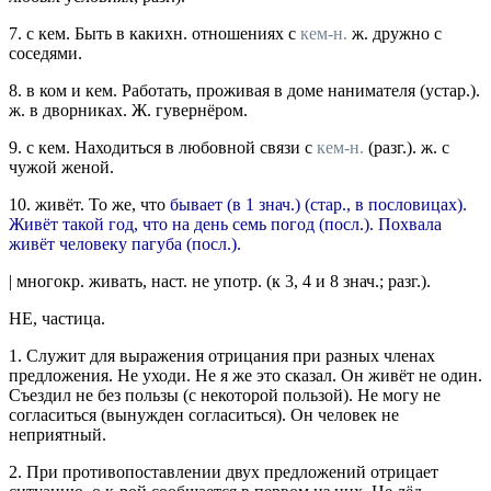
7.
с кем.
Быть в какихн. отношениях с
кем-н.
ж. дружно с
соседями.
8.
в ком
и
кем.
Работать, проживая в доме нанимателя (
устар.
).
ж. в дворниках. Ж. гувернёром.
9.
с кем.
Находиться в любовной связи с
кем-н.
(
разг.
).
ж. с
чужой женой.
10.
живёт.
То же, что
бывает (в 1
знач.
) (
стар.
, в пословицах).
Живёт такой год, что на день семь погод
(
посл.
).
Похвала
живёт человеку пагуба
(
посл.
).
|
многокр.
живать
,
наст.
не
употр.
(к 3, 4 и 8
знач.
;
разг.
).
НЕ
,
частица.
1.
Служит для выражения отрицания при разных членах
предложения.
Не уходи. Не я же это сказал. Он живёт не один.
Съездил не без пользы
(с некоторой пользой).
Не могу не
согласиться
(вынужден согласиться).
Он человек не
неприятный.
2.
При противопоставлении двух предложений отрицает