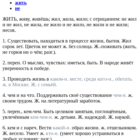
жить
не
ЖИТЬ
, живу, живёшь; жил, жила, жило; с отрицанием: не жил
и
не жил, не жила, не жило
и
не жило, не жили
и
не жили;
несов.
1.
Существовать, находиться в процессе жизни, бытия.
Жил
сорок лет. Цветок не может ж. без солнца. Ж.-поживать
(жить,
не горюя ни о чём;
разг.
).
2.
перен.
О мыслях, чувствах: иметься, быть.
В народе живёт
уверенность в победе.
3.
Проводить жизнь в
каком-н. месте, среди
кого-н., обитать.
ж. в Москве. Ж. с семьёй.
4.
чем
и
на что.
Поддерживать своё существование
чем-н.
ж.
своим трудом. Ж. на литературный заработок.
5.
перен., кем-чем.
Быть целиком занятым, поглощённым,
увлечённым
кем-чем-н.
ж. детьми. Ж. надеждой. Ж. наукой.
6.
кем
и
с нареч.
Вести
какой-н.
образ жизни.
ж. отшельником.
Ж. весело. Умеет ж.
кто-н.
(умеет хорошо устраиваться в
любых условиях; разг.).