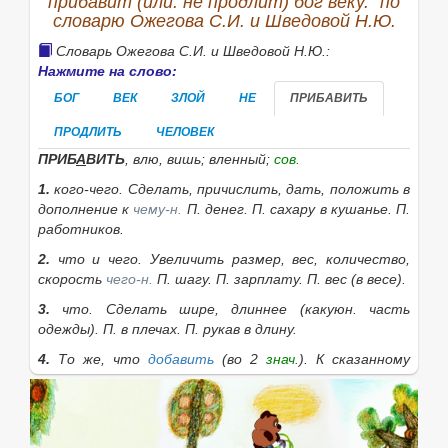
прибавит (или: не продлит) бог веку." по
словарю Ожегова С.И. и Шведовой Н.Ю.
Словарь Ожегова С.И. и Шведовой Н.Ю.:
Нажмите на слово:
БОГ
ВЕК
ЗЛОЙ
НЕ
ПРИБАВИТЬ
ПРОДЛИТЬ
ЧЕЛОВЕК
ПРИБ
А
ВИТЬ
, влю, вишь; вленный;
сов.
1.
кого-чего.
Сделать, причислить, дать, положить в
дополнение к
чему-н.
П. денег. П. сахару в кушанье. П.
работников.
2.
что
и
чего.
Увеличить размер, вес, количество,
скорость
чего-н.
П. шагу. П. зарплату. П. вес (в весе).
3.
что.
Сделать шире, длиннее (какуюн. часть
одежды).
П. в плечах. П. рукав в длину.
4.
То же, что
добавить
(во 2
знач.
).
К сказанному
нечего п.
5.
Преувеличить, сказать лишнее, неправду (
разг.
).
П. для красного словца.