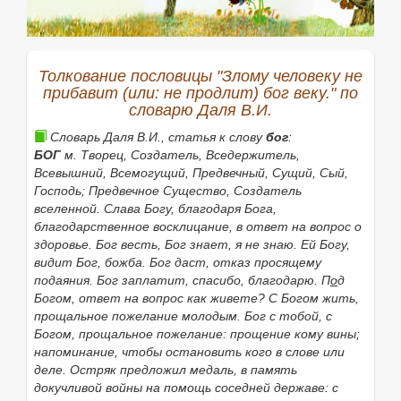
6.
что к чему.
Складывая (в 3
знач.
), присоединить
(одно число к другому).
К пяти п. два.
|
несов.
прибавлять
, яю, яешь.
Толкование пословицы "Злому человеку не
|
сущ.
прибавление
, я,
ср.
(к 1, 2, 3, 4 и 6
знач.
)
и
прибавит (или: не продлит) бог веку." по
прибавка
, и,
ж.
(к 1, 2 и 3
знач.
).
словарю Даля В.И.
|
прил.
прибавочный
, ая, ое (к 1 и 2
знач.
).
Словарь Даля В.И., статья к слову
бог
:
Если нужное слово из пословицы
Злому человеку не
БОГ
м. Творец, Создатель, Вседержитель,
прибавит (или: не продлит) бог веку.
Всевышний, Всемогущий, Предвечный, Сущий, Сый,
отсутствует в приведённом списке, то его можно
Господь; Предвечное Существо, Создатель
найти с помощью этой формы:
вселенной.
Слава Богу, благодаря Бога,
благодарственное восклицание, в ответ на вопрос о
здоровье.
Бог весть, Бог знает,
я не знаю.
Ей Богу,
видит Бог,
божба.
Бог даст,
отказ просящему
Найти
подаяния.
Бог заплатит,
спасибо, благодарю.
П
о
д
Богом,
ответ на вопрос как живете?
С Богом жить,
прощальное пожелание молодым.
Бог с тобой, с
Богом,
прощальное пожелание: прощение кому вины;
напоминание, чтобы остановить кого в слове или
деле. Остряк предложил медаль, в память
докучливой войны на помощь соседней державе: с