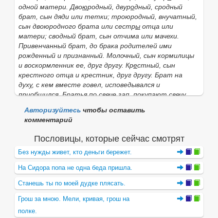
одной матери.
Дво
ю
родный, двур
о
дный, сродный
изменить своего мнения, решения;
разг.
).
Он своё
брат
, сын дяди или тетки;
троюродный, внучатный
,
возьмет
(добьётся желаемого;
разг.
).
сын двоюродного брата или сестр
ы
отца или
•
По-своему
(
нареч.
) 1) по своему желанию,
матери;
сводный брат
, сын отчима или мачехи.
усмотрению.
Поступить по-своему;
2) сообразно со
Привенчанный брат
, до брака родителей ими
своими особыми свойствами.
Эта картина по-своему
рожденный и признанный.
Молочный
, сын кормилицы
хороша;
3) на своём языке (
прост.
).
Лопочет что-то
и воскормленник ее, друг другу.
Кр
е
стный
, сын
по-своему.
крестного отца и крестник, друг другу.
Брат на
дух
у
, с кем вместе говел, исповедывался и
Остаться при своих
(
разг.
) 1) в азартных играх: не
приобщился.
Братья по свече зап.
покупают свечу
проиграть; 2) не получить ничего, остаться с тем,
складчиною и держат в церкви, во время херувимской,
что имел.
Авторизуйтесь
чтобы оставить
поочередно; это
братская свеча
, а державшие —
комментарий
Если нужное слово из пословицы
Бог не свой брат,
братья по ней.
Братья крестовые, братья по кресту
,
не увернешься.
отсутствует в приведённом списке,
обменявшиеся тельными крестами, в залог дружбы и
Пословицы, которые сейчас смотрят
то его можно найти с помощью этой формы:
братства;
названные
, принявшие братство по
Без нужды живет, кто деньги бережет.
дружбе, по условию, по взаимному уговору, иногда то
же, что крестовые, побратимы, побратаны.
На Сидора попа не одна беда пришла.
Почестн
ы
е братья
, дружки невестины, ей и ее
Найти
жениху.
Брат
или
ближний,
все мы друг другу, и
Станешь ты по моей дудке плясать.
называемся так в дружеской или нечопорной беседе,
Грош за мною. Мели, кривая, грош на
что особенно сохранилось в монашестве, в простом
полке.
народе и в нашем обращении к нему; обычное