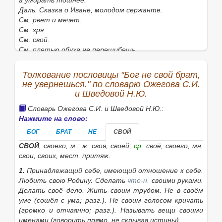
а умирать тошнее.
Даль. Сказка о Иване, молодом сержанте.
См. рвет и мечет.
См. зря.
См. свой.
См. плетью обуха не перешибешь.
См. здорово живешь.
См. жить тошно, а умирать еще тошней.
Толкование пословицы "Бог не свой брат,
не увернешься." по словарю Ожегова С.И.
и Шведовой Н.Ю.
Словарь Ожегова С.И. и Шведовой Н.Ю.:
Нажмите на слово:
БОГ
БРАТ
НЕ
СВОЙ
СВОЙ
, своего,
м.; ж.
своя, своей;
ср.
своё, своего;
мн.
свои, своих,
мест. притяж.
1.
Принадлежащий себе, имеющий отношение к себе.
Любить свою Родину. Сделать
что-н.
своими руками.
Делать своё дело. Жить своим трудом. Не в своём
уме
(сошёл с ума; разг.). Не своим голосом кричать
(громко и отчаянно; разг.). Называть вещи своими
именами (говорить прямо, не скрывая истины).