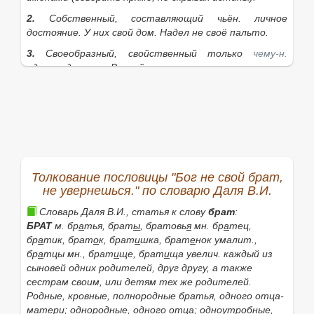
2.
Собственный, составляющий чьён. личное
достояние.
У них свой дом. Надел не своё пальто.
3.
Своеобразный, свойственный только
чему-н.
одному, данному.
В этой музыке есть своя прелесть.
4.
Подходящий, свойственный
чему-н.
,
предназначенный именно для данного
обстоятельства, предмета.
Всему своё время
(всё
должно делаться вовремя, своевременно).
На всё
есть свои правила.
5.
Родной или связанный близкими отношениями,
Толкование пословицы "Бог не свой брат,
совместной деятельностью.
Свои люди сочтёмся
не увернешься." по словарю Даля В.И.
(
посл.
).
С. человек. Он парень с. В кругу своих
(
сущ.
).
Своих
(
сущ.
)
не узнаёшь
(угроза;
разг.
).
Словарь Даля В.И., статья к слову
брат
:
БРАТ
м.
бр
а
тья, брат
ы
, братовь
я
мн.
бр
а
тец,
6.
своё
, своего,
ср.
То, что принадлежит,
бр
а
тик, брат
о
к, брат
и
шка, брат
е
нок
умалит.,
свойственно или присуще
кому-чему-н.
Своё и чужое.
бр
а
тцы
мн.,
брат
и
ще, брат
и
ща
увелич. каждый из
Добиться своего
(добиться выполнения своих
сыновей одних родителей, друг другу, а также
требований;
разг.
).
Приняться за своё
(опять начать
сестрам своим, или детям тех же родителей.
то же самое;
разг.
неодобр.
).
Стоять на своём
Родные, кровные, полнородные братья
, одного отца-
(твёрдо держаться своего мнения, убеждения,
матери;
однородные
, одного отца;
одноутр
о
бные
,
настаивать на чёмн.;
разг.
).
Остаться при своём
(не