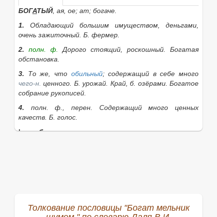
БОГ
А
ТЫЙ
, ая, ое; ат; богаче.
1.
Обладающий большим имуществом, деньгами,
очень зажиточный.
Б. фермер.
2.
полн. ф.
Дорого стоящий, роскошный.
Богатая
обстановка.
3.
То же, что
обильный
; содержащий в себе много
чего-н.
ценного.
Б. урожай. Край, б. озёрами. Богатое
собрание рукописей.
4.
полн. ф., перен.
Содержащий много ценных
качеств.
Б. голос.
|
сущ.
богатство
, а,
ср.
Если нужное слово из пословицы
Богат мельник
шумом.
отсутствует в приведённом списке, то его
можно найти с помощью этой формы:
Найти
Толкование пословицы "Богат мельник