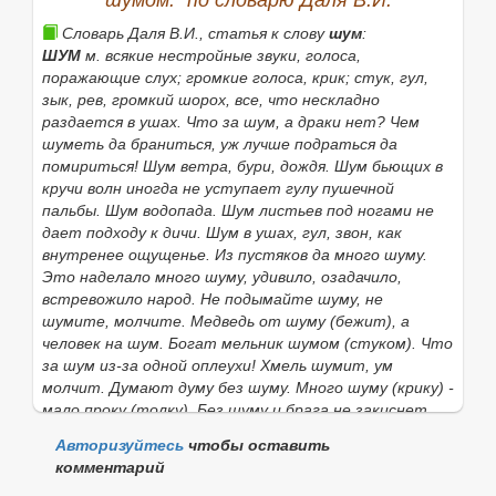
шумом." по словарю Даля В.И.
Словарь Даля В.И., статья к слову
шум
:
ШУМ
м. всякие нестройные звуки, голоса,
поражающие слух; громкие голоса, крик; стук, гул,
зык, рев, громкий шорох, все, что нескладно
раздается в ушах.
Что за шум, а драки нет? Чем
шуметь да браниться, уж лучше подраться да
помириться! Шум ветра, бури, дождя. Шум бьющих в
кручи волн иногда не уступает гулу пушечной
пальбы. Шум водопада. Шум листьев под ногами не
дает подходу к дичи. Шум в ушах,
гул, звон, как
внутренее ощущенье.
Из пустяков да много шуму.
Это наделало много шуму,
удивило, озадачило,
встревожило народ.
Не подымайте шуму,
не
шумите, молчите.
Медведь от шуму
(бежит),
а
человек на шум. Богат мельник шумом
(
стуком). Что
за шум из-за одной оплеухи! Хмель шумит, ум
молчит. Думают думу без шуму. Много шуму
(
крику
)
-
мало проку
(
толку). Без шуму и брага не закиснет.
Если брагу шубой прикроешь, так шум в доме будет.
Авторизуйтесь
чтобы оставить
Быть под шумком, под шумочком,
вросхмель.
Делать
комментарий
что под шум
о
к,
втихомолку.
Стрелять на шум
о
к,
не