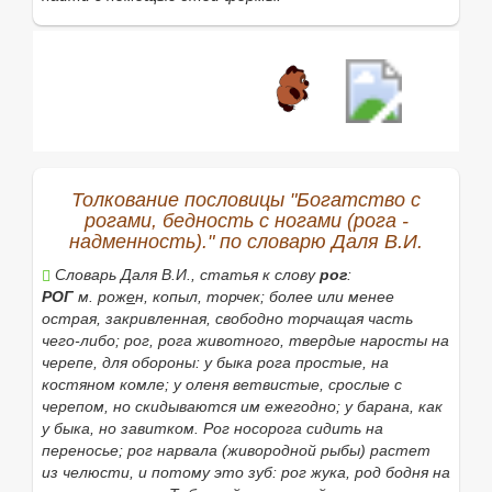
Найти
Толкование пословицы "Богатство с
рогами, бедность с ногами (рога -
надменность)." по словарю Даля В.И.
Словарь Даля В.И., статья к слову
рог
:
РОГ
м. рож
е
н, копыл, торчек; более или менее
острая, закривленная, свободно торчащая часть
чего-либо;
рог
,
рога животного,
твердые наросты на
черепе, для обороны:
у быка рога простые, на
костяном комле; у оленя ветвистые
,
срослые с
черепом, но скидываются им ежегодно; у барана, как
у быка, но завитком. Рог
носорога сидить на
переносье;
рог
нарвала (живородной рыбы) растет
из челюсти, и потому это зуб:
рог
жука, род бодня на