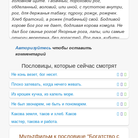
головном щите.
Табачный, пороховой рог,
обделанный, воловий, или иной, с пустотою внутри,
рог, для держанья табаку, п
о
роху,
рож
о
к, рож
е
чек.
Хлеб братский, а рожек
(табачный)
свой
.
Бодливой
корове Бог рог не дает, бодливая корова ком
о
ла. Не
дал Бог свинье рогов! Якорные рога,
лапы, или самые
отноги веретена, без лопастей.
Рог л
у
ка,
киб
и
ти,
которая и поныне, в
роговом луке
, составлена из
Авторизуйтесь
чтобы оставить
двух козлиных рогов.
Рог на винограде,
(немецк.
комментарий
Schenkel), наросты, бесплодные отростки.
||
Завиток, в резных, лепных украшеньях, в виде
Пословицы, которые сейчас смотрят
бараньего рога.
Рог
а
оголовка столпа.
Не конь везет, бог несет.
||
Рог
,
пск. твер.
шишка, опухоль от ушиба.
||
Рог
, музыкальное орудие, медная труба с
Плохо затевать, когда нечего жевать.
раструбом, издающая один только звук; это русская
музыка, взятая от
охотничьих рогов,
которые
Из крошек кучка, из капель море.
подбирались под голоса, и таким образом
Не был звонарем, не быть и пономарем.
составился целый хор.
Рог
или
рожок пастуший,
прямой, разной величины; он же
русский, песенный
Какова земля, таков и хлеб. Каков
рожек,
который делается из воловьего рога, с
мастер, такова и работа.
продушинами для переборки пальцами и со
вставленною в него камышевою и бузинною дудкою,
Мультфильм к пословице "Богатство с
губником;
звук кларнетный, или английского рожка.