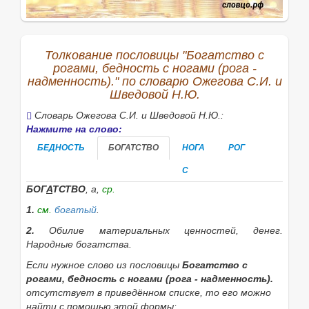
Толкование пословицы "Богатство с
рогами, бедность с ногами (рога -
надменность)." по словарю Ожегова С.И. и
Шведовой Н.Ю.
Словарь Ожегова С.И. и Шведовой Н.Ю.:
Нажмите на слово:
БЕДНОСТЬ
БОГАТСТВО
НОГА
РОГ
С
БОГ
А
ТСТВО
, а,
ср.
1.
см.
богатый
.
2.
Обилие материальных ценностей, денег.
Народные богатства.
Если нужное слово из пословицы
Богатство с
рогами, бедность с ногами (рога - надменность).
отсутствует в приведённом списке, то его можно
найти с помощью этой формы: