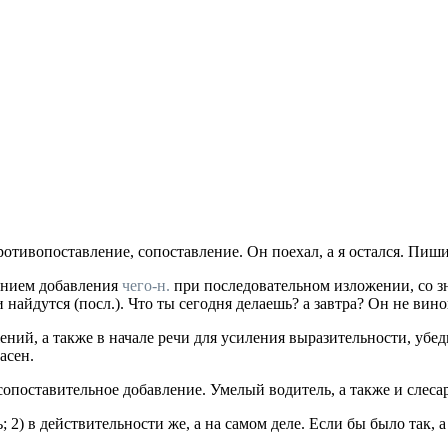
отивопоставление, сопоставление.
Он поехал, а я остался. Пиши
ением добавления
чего-н.
при последовательном изложении, со зн
и найдутся
(
посл.
).
Что ты сегодня делаешь? а завтра? Он не вино
ий, а также в начале речи для усиления выразительности, убед
асен.
сопоставительное добавление.
Умелый водитель, а также и слесар
;
2) в действительности же, а на самом деле.
Если бы было так, а