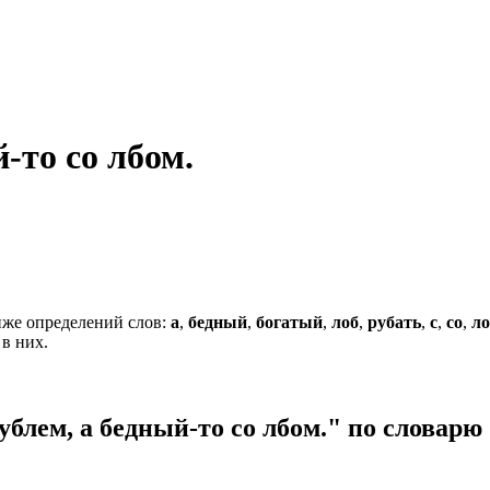
-то со лбом.
же определений слов:
а
,
бедный
,
богатый
,
лоб
,
рубать
,
с
,
со
,
ло
 в них.
блем, а бедный-то со лбом." по словар