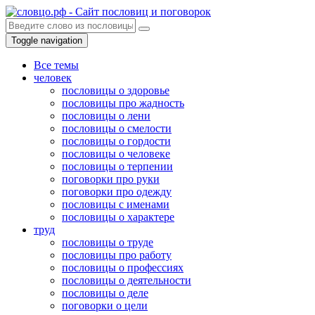
Toggle navigation
Все темы
человек
пословицы о здоровье
пословицы про жадность
пословицы о лени
пословицы о смелости
пословицы о гордости
пословицы о человеке
пословицы о терпении
поговорки про руки
поговорки про одежду
пословицы с именами
пословицы о характере
труд
пословицы о труде
пословицы про работу
пословицы о профессиях
пословицы о деятельности
пословицы о деле
поговорки о цели