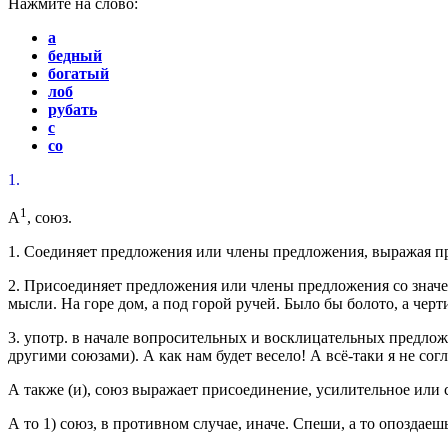
Нажмите на слово:
а
бедный
богатый
лоб
рубать
с
со
1.
1
А
,
союз.
1.
Соединяет предложения или члены предложения, выражая пр
2.
Присоединяет предложения или члены предложения со знач
мысли.
На горе дом, а под горой ручей. Было бы болото, а черт
3.
употр.
в начале вопросительных и восклицательных предложен
другими союзами).
А как нам будет весело! А всё-таки я не согл
А также (и)
,
союз
выражает присоединение, усилительное или 
А то
1)
союз
, в противном случае, иначе.
Спеши, а то опоздаешь